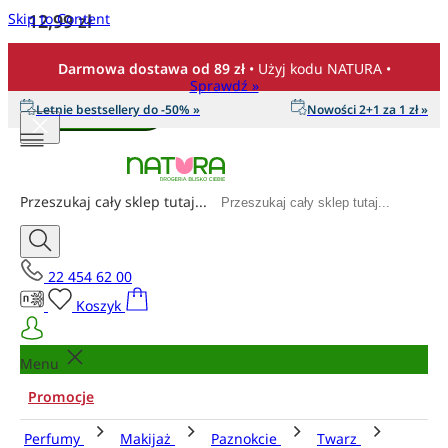
Skip to Content
12,99 zł
Ilość
Darmowa dostawa od 89 zł
• Użyj kodu NATURA •
Sprawdź »
Letnie bestsellery do -50% »
Nowości 2+1 za 1 zł »
Dodaj do koszyka
Przeszukaj cały sklep tutaj...
22 454 62 00
Koszyk
Menu
Promocje
Perfumy
Makijaż
Paznokcie
Twarz