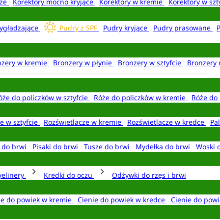
aże
Korektory mocno kryjące
Korektory w kremie
Korektory w szt
ygładzające
Pudry z SPF
Pudry kryjące
Pudry prasowane
nzery w kremie
Bronzery w płynie
Bronzery w sztyfcie
Bronzery 
óże do policzków w sztyfcie
Róże do policzków w kremie
Róże do 
e w sztyfcie
Rozświetlacze w kremie
Rozświetlacze w kredce
Pal
e do brwi
Pisaki do brwi
Tusze do brwi
Mydełka do brwi
Woski 
yelinery
Kredki do oczu
Odżywki do rzęs i brwi
ie do powiek w kremie
Cienie do powiek w kredce
Cienie do powi