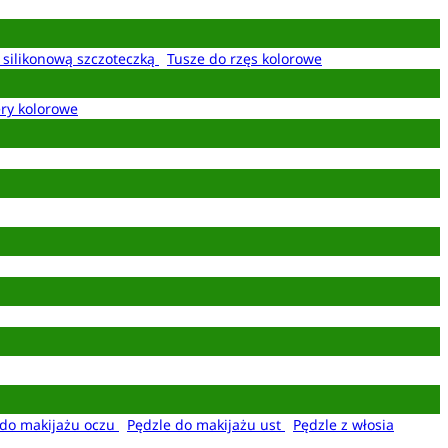
z silikonową szczoteczką
Tusze do rzęs kolorowe
ery kolorowe
 do makijażu oczu
Pędzle do makijażu ust
Pędzle z włosia