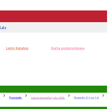
 zł »
Letni Katalog
Karta podarunkowa
N
Pozostałe
Letnie bestsellery do -50%
Nowości 2+1 za 1 zł