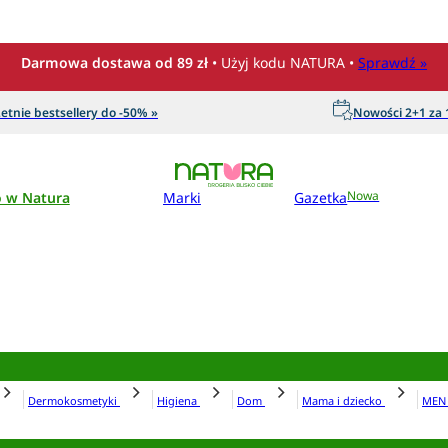
Darmowa dostawa od 89 zł
• Użyj kodu NATURA •
Sprawdź »
etnie bestsellery do -50% »
Nowości 2+1 za 1
o w Natura
Marki
Gazetka
Nowa
Dermokosmetyki
Higiena
Dom
Mama i dziecko
ME