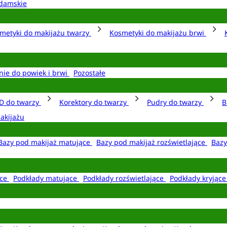
damskie
metyki do makijażu twarzy
Kosmetyki do makijażu brwi
nie do powiek i brwi
Pozostałe
D do twarzy
Korektory do twarzy
Pudry do twarzy
B
akijażu
Bazy pod makijaż matujące
Bazy pod makijaż rozświetlające
Bazy
ące
Podkłady matujące
Podkłady rozświetlające
Podkłady kryjąc