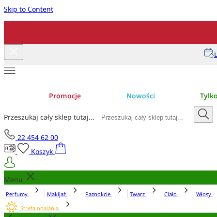
Skip to Content
L
Promocje
Nowości
Tylk
Przeszukaj cały sklep tutaj...
22 454 62 00
Koszyk
Menu
Perfumy
Makijaż
Paznokcie
Twarz
Ciało
Włosy
Strefa opalania