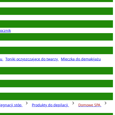
ocznik
żu
Toniki oczyszczające do twarzy
Mleczka do demakijażu
lęgnacji stóp
Produkty do depilacji
Domowe SPA