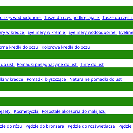
do rzęs wodoodporne
Tusze do rzęs podkręcające
Tusze do rzęs 
ery w kredce
Eyelinery w kremie
Eyelinery wodoodporne
Eyelin
rne kredki do oczu
Kolorowe kredki do oczu
 do ust
Pomadki pielęgnacyjne do ust
Tinty do ust
ki w kredce
Pomadki błyszczące
Naturalne pomadki do ust
ęsety
Kosmetyczki
Pozostałe akcesoria do makijażu
zle do różu
Pędzle do bronzera
Pędzle do rozświetlacza
Pędzle