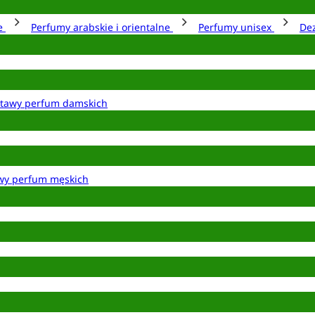
ie
Perfumy arabskie i orientalne
Perfumy unisex
De
tawy perfum damskich
wy perfum męskich