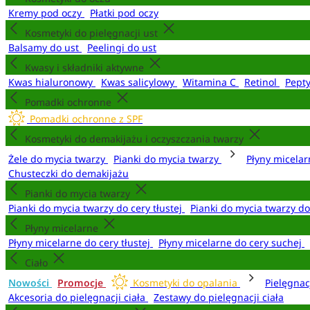
Kremy pod oczy
Płatki pod oczy
Kosmetyki do pielęgnacji ust
Balsamy do ust
Peelingi do ust
Kwasy i składniki aktywne
Kwas hialuronowy
Kwas salicylowy
Witamina C
Retinol
Pept
Pomadki ochronne
Pomadki ochronne z SPF
Kosmetyki do demakijażu i oczyszczania twarzy
Żele do mycia twarzy
Pianki do mycia twarzy
Płyny micela
Chusteczki do demakijażu
Pianki do mycia twarzy
Pianki do mycia twarzy do cery tłustej
Pianki do mycia twarzy d
Płyny micelarne
Płyny micelarne do cery tłustej
Płyny micelarne do cery suchej
Ciało
Nowości
Promocje
Kosmetyki do opalania
Pielęgnac
Akcesoria do pielęgnacji ciała
Zestawy do pielęgnacji ciała