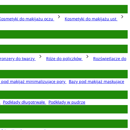
Kosmetyki do makijażu oczu
Kosmetyki do makijażu ust
ronzery do twarzy
Róże do policzków
Rozświetlacze do
 pod makijaż minimalizujące pory
Bazy pod makijaż maskujące
e
Podkłady długotrwałe
Podkłady w pudrze