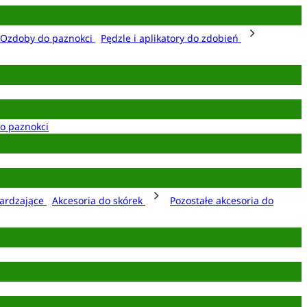
Ozdoby do paznokci
Pędzle i aplikatory do zdobień
o paznokci
ardzające
Akcesoria do skórek
Pozostałe akcesoria do