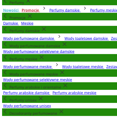
Perfumy
Nowości
Promocje
Perfumy damskie
Perfumy męsk
Promocje
Damskie
Męskie
Perfumy damskie
Wody perfumowane damskie
Wody toaletowe damskie
Zes
Wody perfumowane damskie
Wody perfumowane selektywne damskie
Perfumy męskie
Wody perfumowane męskie
Wody toaletowe męskie
Zesta
Wody perfumowane męskie
Wody perfumowane selektywne męskie
Perfumy arabskie i orientalne
Perfumy arabskie damskie
Perfumy arabskie męskie
Perfumy unisex
Wody perfumowane unisex
Dezodoranty perfumowane