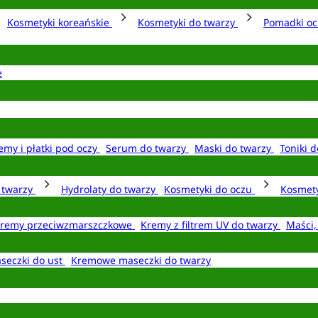
Kosmetyki koreańskie
Kosmetyki do twarzy
Pomadki o
e
emy i płatki pod oczy
Serum do twarzy
Maski do twarzy
Toniki d
o twarzy
Hydrolaty do twarzy
Kosmetyki do oczu
Kosmety
remy przeciwzmarszczkowe
Kremy z filtrem UV do twarzy
Maści,
seczki do ust
Kremowe maseczki do twarzy