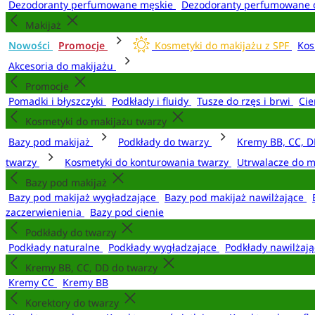
Dezodoranty perfumowane męskie
Dezodoranty perfumowane 
Makijaż
Nowości
Promocje
Kosmetyki do makijażu z SPF
Kos
Akcesoria do makijażu
Promocje
Pomadki i błyszczyki
Podkłady i fluidy
Tusze do rzęs i brwi
Cie
Kosmetyki do makijażu twarzy
Bazy pod makijaż
Podkłady do twarzy
Kremy BB, CC, D
twarzy
Kosmetyki do konturowania twarzy
Utrwalacze do m
Bazy pod makijaż
Bazy pod makijaż wygładzające
Bazy pod makijaż nawilżające
zaczerwienienia
Bazy pod cienie
Podkłady do twarzy
Podkłady naturalne
Podkłady wygładzające
Podkłady nawilżaj
Kremy BB, CC, DD do twarzy
Kremy CC
Kremy BB
Korektory do twarzy