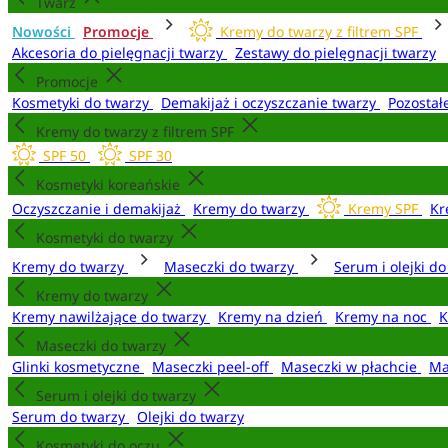
Twarz
Nowości
Promocje
Kremy do twarzy z filtrem SPF
Akcesoria do pielęgnacji twarzy
Zestawy do pielęgnacji twarzy
Promocje
Kosmetyki do twarzy
Demakijaż i oczyszczanie twarzy
Pozostał
Kremy do twarzy z filtrem SPF
SPF 50
SPF 30
Kosmetyki koreańskie
Oczyszczanie i demakijaż
Kremy do twarzy
Kremy SPF
Kr
Kosmetyki do twarzy
Kremy do twarzy
Maseczki do twarzy
Serum i olejki d
Kremy do twarzy
Kremy nawilżające do twarzy
Kremy na dzień
Kremy na noc
K
Maseczki do twarzy
Glinki kosmetyczne
Maseczki peel-off
Maseczki w płachcie
Ma
Serum i olejki do twarzy
Serum do twarzy
Olejki do twarzy
Kosmetyki do oczu