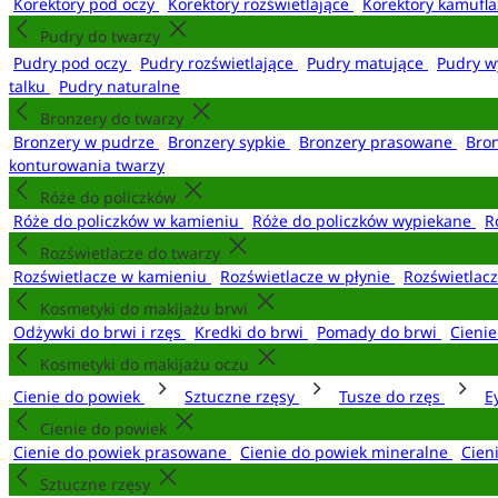
Korektory pod oczy
Korektory rozświetlające
Korektory kamufl
Pudry do twarzy
Pudry pod oczy
Pudry rozświetlające
Pudry matujące
Pudry w
talku
Pudry naturalne
Bronzery do twarzy
Bronzery w pudrze
Bronzery sypkie
Bronzery prasowane
Bro
konturowania twarzy
Róże do policzków
Róże do policzków w kamieniu
Róże do policzków wypiekane
R
Rozświetlacze do twarzy
Rozświetlacze w kamieniu
Rozświetlacze w płynie
Rozświetlacz
Kosmetyki do makijażu brwi
Odżywki do brwi i rzęs
Kredki do brwi
Pomady do brwi
Cieni
Kosmetyki do makijażu oczu
Cienie do powiek
Sztuczne rzęsy
Tusze do rzęs
E
Cienie do powiek
Cienie do powiek prasowane
Cienie do powiek mineralne
Cien
Sztuczne rzęsy