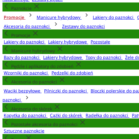
Paznokcie
Promocje
Manicure hybrydowy
Lakiery do paznokci
Akcesoria do paznokci
Zestawy do paznokci
Promocje
Lakiery do paznokci
Lakiery hybrydowe
Pozostałe
Manicure hybrydowy
Bazy do paznokci
Lakiery hybrydowe
Topy do paznokci
Żele d
Pędzle i aplikatory do zdobień
Wzorniki do paznokci
Pędzelki do zdobień
Akcesoria do paznokci
Waciki bezpyłowe
Pilniczki do paznokci
Bloczki polerskie do p
paznokci
Akcesoria do skórek
Kopytka do paznokci
Cążki do skórek
Radełka do paznokci
Pat
Pozostałe akcesoria do paznokci
Sztuczne paznokcie