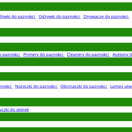
Oliwki do paznokci
Odżywki do paznokci
Zmywacze do paznokci
o paznokci
Primery do paznokci
Cleanery do paznokci
Acetony d
aznokci
Nożyczki do paznokci
Obcinaczki do paznokci
Lampy utw
yczki do skórek