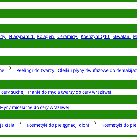
ydy
Niacynamid
Kolagen
Ceramidy
Koenzym Q10
Skwalan
M
rne
Peelingi do twarzy
Olejki i płyny dwufazowe do demakija
o cery suchej
Pianki do mycia twarzy do cery wrażliwej
Płyny micelarne do cery wrażliwej
ja ciała
Kosmetyki do pielęgnacji dłoni
Kosmetyki do pie