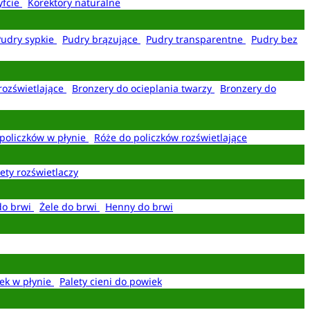
yfcie
Korektory naturalne
Pudry sypkie
Pudry brązujące
Pudry transparentne
Pudry bez
rozświetlające
Bronzery do ocieplania twarzy
Bronzery do
policzków w płynie
Róże do policzków rozświetlające
ety rozświetlaczy
do brwi
Żele do brwi
Henny do brwi
ek w płynie
Palety cieni do powiek