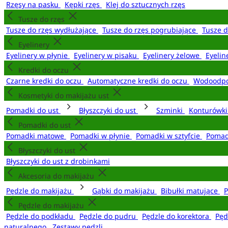
Rzęsy na pasku
Kępki rzęs
Klej do sztucznych rzęs
Tusze do rzęs
Tusze do rzęs wydłużające
Tusze do rzęs pogrubiające
Tusze 
Eyelinery
Eyelinery w płynie
Eyelinery w pisaku
Eyelinery żelowe
Eyelin
Kredki do oczu
Czarne kredki do oczu
Automatyczne kredki do oczu
Wodoodpo
Kosmetyki do makijażu ust
Pomadki do ust
Błyszczyki do ust
Szminki
Konturówki
Pomadki do ust
Pomadki matowe
Pomadki w płynie
Pomadki w sztyfcie
Pomad
Błyszczyki do ust
Błyszczyki do ust z drobinkami
Akcesoria do makijażu
Pędzle do makijażu
Gąbki do makijażu
Bibułki matujące
P
Pędzle do makijażu
Pędzle do podkładu
Pędzle do pudru
Pędzle do korektora
Pęd
naturalnego
Zestawy pędzli