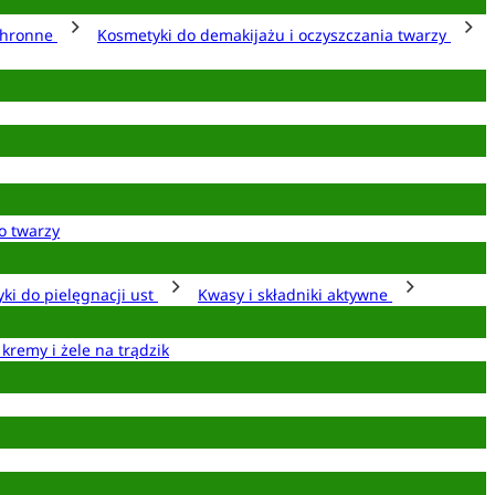
chronne
Kosmetyki do demakijażu i oczyszczania twarzy
o twarzy
ki do pielęgnacji ust
Kwasy i składniki aktywne
 kremy i żele na trądzik