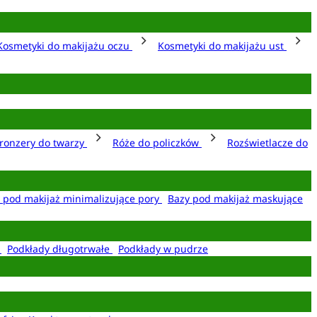
Kosmetyki do makijażu oczu
Kosmetyki do makijażu ust
ronzery do twarzy
Róże do policzków
Rozświetlacze do
 pod makijaż minimalizujące pory
Bazy pod makijaż maskujące
e
Podkłady długotrwałe
Podkłady w pudrze