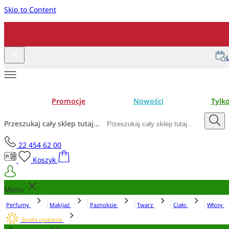
Skip to Content
L
Promocje
Nowości
Tylk
Przeszukaj cały sklep tutaj...
22 454 62 00
Koszyk
Menu
Perfumy
Makijaż
Paznokcie
Twarz
Ciało
Włosy
Strefa opalania