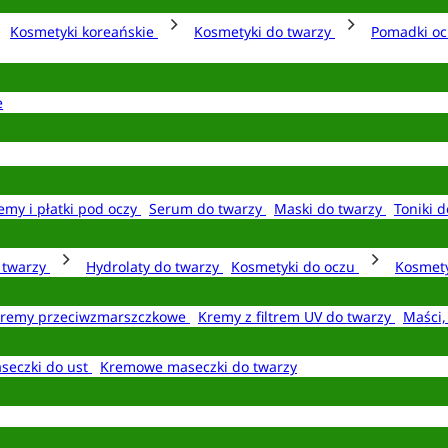
Kosmetyki koreańskie
Kosmetyki do twarzy
Pomadki o
e
emy i płatki pod oczy
Serum do twarzy
Maski do twarzy
Toniki d
o twarzy
Hydrolaty do twarzy
Kosmetyki do oczu
Kosmety
remy przeciwzmarszczkowe
Kremy z filtrem UV do twarzy
Maści,
seczki do ust
Kremowe maseczki do twarzy