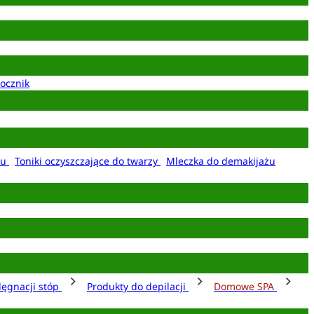
ocznik
żu
Toniki oczyszczające do twarzy
Mleczka do demakijażu
lęgnacji stóp
Produkty do depilacji
Domowe SPA