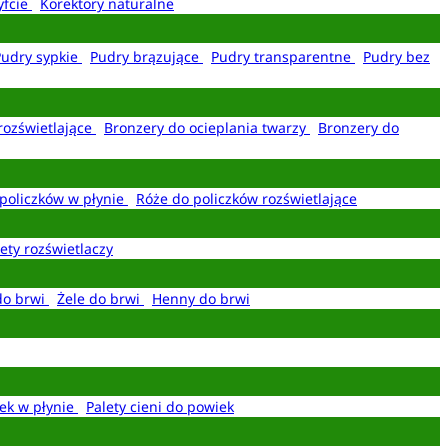
yfcie
Korektory naturalne
Pudry sypkie
Pudry brązujące
Pudry transparentne
Pudry bez
rozświetlające
Bronzery do ocieplania twarzy
Bronzery do
policzków w płynie
Róże do policzków rozświetlające
ety rozświetlaczy
do brwi
Żele do brwi
Henny do brwi
ek w płynie
Palety cieni do powiek