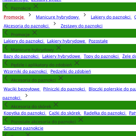
Paznokcie
Promocje
Manicure hybrydowy
Lakiery do paznokci
Akcesoria do paznokci
Zestawy do paznokci
Promocje
Lakiery do paznokci
Lakiery hybrydowe
Pozostałe
Manicure hybrydowy
Bazy do paznokci
Lakiery hybrydowe
Topy do paznokci
Żele d
Pędzle i aplikatory do zdobień
Wzorniki do paznokci
Pędzelki do zdobień
Akcesoria do paznokci
Waciki bezpyłowe
Pilniczki do paznokci
Bloczki polerskie do p
paznokci
Akcesoria do skórek
Kopytka do paznokci
Cążki do skórek
Radełka do paznokci
Pat
Pozostałe akcesoria do paznokci
Sztuczne paznokcie