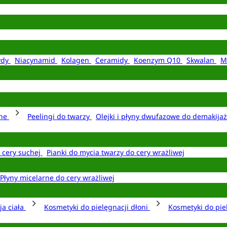
ydy
Niacynamid
Kolagen
Ceramidy
Koenzym Q10
Skwalan
M
rne
Peelingi do twarzy
Olejki i płyny dwufazowe do demakija
o cery suchej
Pianki do mycia twarzy do cery wrażliwej
Płyny micelarne do cery wrażliwej
ja ciała
Kosmetyki do pielęgnacji dłoni
Kosmetyki do pie