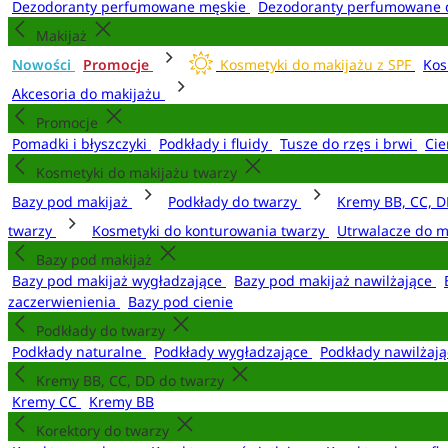
Dezodoranty perfumowane męskie
Dezodoranty perfumowane 
Makijaż
Nowości
Promocje
Kosmetyki do makijażu z SPF
Kos
Akcesoria do makijażu
Promocje
Pomadki i błyszczyki
Podkłady i fluidy
Tusze do rzęs i brwi
Cie
Kosmetyki do makijażu twarzy
Bazy pod makijaż
Podkłady do twarzy
Kremy BB, CC, D
twarzy
Kosmetyki do konturowania twarzy
Utrwalacze do m
Bazy pod makijaż
Bazy pod makijaż wygładzające
Bazy pod makijaż nawilżające
zaczerwienienia
Bazy pod cienie
Podkłady do twarzy
Podkłady naturalne
Podkłady wygładzające
Podkłady nawilżaj
Kremy BB, CC, DD do twarzy
Kremy CC
Kremy BB
Korektory do twarzy