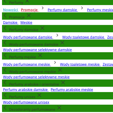
Perfumy
Nowości
Promocje
Perfumy damskie
Perfumy męsk
Promocje
Damskie
Męskie
Perfumy damskie
Wody perfumowane damskie
Wody toaletowe damskie
Zes
Wody perfumowane damskie
Wody perfumowane selektywne damskie
Perfumy męskie
Wody perfumowane męskie
Wody toaletowe męskie
Zesta
Wody perfumowane męskie
Wody perfumowane selektywne męskie
Perfumy arabskie i orientalne
Perfumy arabskie damskie
Perfumy arabskie męskie
Perfumy unisex
Wody perfumowane unisex
Dezodoranty perfumowane