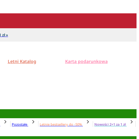
 zł »
Letni Katalog
Karta podarunkowa
N
Pozostałe
Letnie bestsellery do -50%
Nowości 2+1 za 1 zł