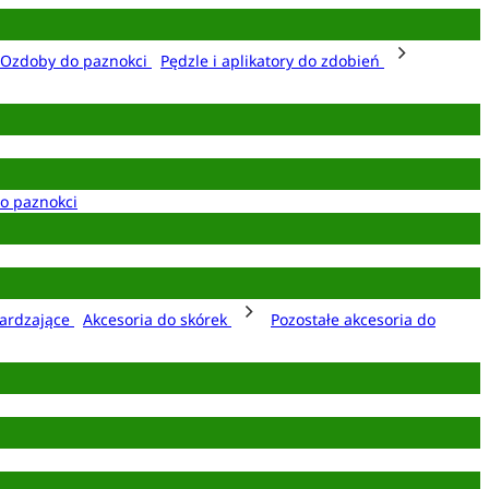
Ozdoby do paznokci
Pędzle i aplikatory do zdobień
o paznokci
ardzające
Akcesoria do skórek
Pozostałe akcesoria do