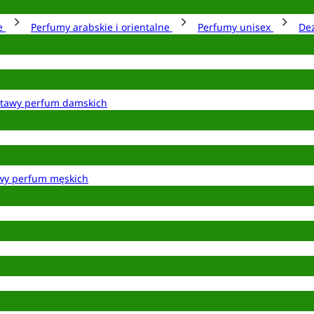
ie
Perfumy arabskie i orientalne
Perfumy unisex
De
tawy perfum damskich
wy perfum męskich