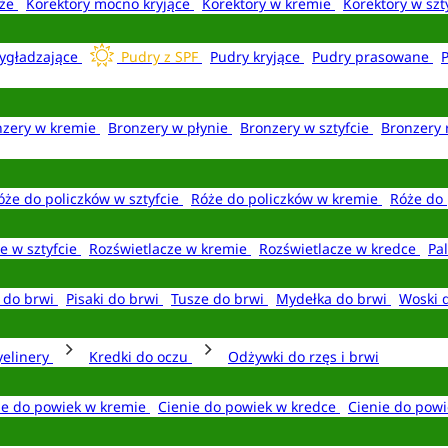
aże
Korektory mocno kryjące
Korektory w kremie
Korektory w szt
ygładzające
Pudry z SPF
Pudry kryjące
Pudry prasowane
nzery w kremie
Bronzery w płynie
Bronzery w sztyfcie
Bronzery 
óże do policzków w sztyfcie
Róże do policzków w kremie
Róże do 
e w sztyfcie
Rozświetlacze w kremie
Rozświetlacze w kredce
Pal
e do brwi
Pisaki do brwi
Tusze do brwi
Mydełka do brwi
Woski 
yelinery
Kredki do oczu
Odżywki do rzęs i brwi
ie do powiek w kremie
Cienie do powiek w kredce
Cienie do powi