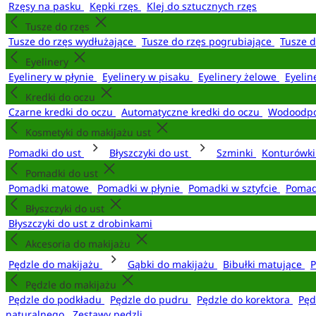
Rzęsy na pasku
Kępki rzęs
Klej do sztucznych rzęs
Tusze do rzęs
Tusze do rzęs wydłużające
Tusze do rzęs pogrubiające
Tusze 
Eyelinery
Eyelinery w płynie
Eyelinery w pisaku
Eyelinery żelowe
Eyelin
Kredki do oczu
Czarne kredki do oczu
Automatyczne kredki do oczu
Wodoodpo
Kosmetyki do makijażu ust
Pomadki do ust
Błyszczyki do ust
Szminki
Konturówki
Pomadki do ust
Pomadki matowe
Pomadki w płynie
Pomadki w sztyfcie
Pomad
Błyszczyki do ust
Błyszczyki do ust z drobinkami
Akcesoria do makijażu
Pędzle do makijażu
Gąbki do makijażu
Bibułki matujące
P
Pędzle do makijażu
Pędzle do podkładu
Pędzle do pudru
Pędzle do korektora
Pęd
naturalnego
Zestawy pędzli