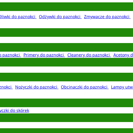
Oliwki do paznokci
Odżywki do paznokci
Zmywacze do paznokci
o paznokci
Primery do paznokci
Cleanery do paznokci
Acetony d
aznokci
Nożyczki do paznokci
Obcinaczki do paznokci
Lampy utw
yczki do skórek