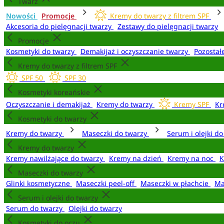
Twarz
Nowości
Promocje
Kremy do twarzy z filtrem SPF
Akcesoria do pielęgnacji twarzy
Zestawy do pielęgnacji twarzy
Promocje
Kosmetyki do twarzy
Demakijaż i oczyszczanie twarzy
Pozostał
Kremy do twarzy z filtrem SPF
SPF 50
SPF 30
Kosmetyki koreańskie
Oczyszczanie i demakijaż
Kremy do twarzy
Kremy SPF
Kr
Kosmetyki do twarzy
Kremy do twarzy
Maseczki do twarzy
Serum i olejki d
Kremy do twarzy
Kremy nawilżające do twarzy
Kremy na dzień
Kremy na noc
K
Maseczki do twarzy
Glinki kosmetyczne
Maseczki peel-off
Maseczki w płachcie
Ma
Serum i olejki do twarzy
Serum do twarzy
Olejki do twarzy
Kosmetyki do oczu