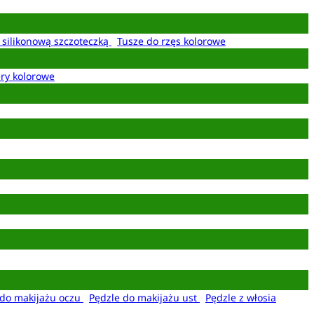
z silikonową szczoteczką
Tusze do rzęs kolorowe
ery kolorowe
 do makijażu oczu
Pędzle do makijażu ust
Pędzle z włosia