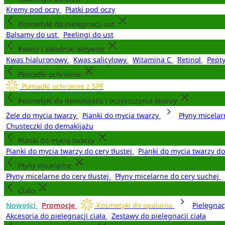
Kremy pod oczy
Płatki pod oczy
Kosmetyki do pielęgnacji ust
Balsamy do ust
Peelingi do ust
Kwasy i składniki aktywne
Kwas hialuronowy
Kwas salicylowy
Witamina C
Retinol
Pept
Pomadki ochronne
Pomadki ochronne z SPF
Kosmetyki do demakijażu i oczyszczania twarzy
Żele do mycia twarzy
Pianki do mycia twarzy
Płyny micela
Chusteczki do demakijażu
Pianki do mycia twarzy
Pianki do mycia twarzy do cery tłustej
Pianki do mycia twarzy d
Płyny micelarne
Płyny micelarne do cery tłustej
Płyny micelarne do cery suchej
Ciało
Nowości
Promocje
Kosmetyki do opalania
Pielęgnac
Akcesoria do pielęgnacji ciała
Zestawy do pielęgnacji ciała