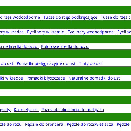
do rzęs wodoodporne
Tusze do rzęs podkręcające
Tusze do rzęs 
ery w kredce
Eyelinery w kremie
Eyelinery wodoodporne
Eyelin
rne kredki do oczu
Kolorowe kredki do oczu
 do ust
Pomadki pielęgnacyjne do ust
Tinty do ust
ki w kredce
Pomadki błyszczące
Naturalne pomadki do ust
ęsety
Kosmetyczki
Pozostałe akcesoria do makijażu
zle do różu
Pędzle do bronzera
Pędzle do rozświetlacza
Pędzle