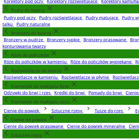
Korektory pod oczy
Korektory rozświetlające
Korektory kamufl
Pudry do twarzy
Pudry pod oczy
Pudry rozświetlające
Pudry matujące
Pudry w
talku
Pudry naturalne
Bronzery do twarzy
Bronzery w pudrze
Bronzery sypkie
Bronzery prasowane
Bro
konturowania twarzy
Róże do policzków
Róże do policzków w kamieniu
Róże do policzków wypiekane
R
Rozświetlacze do twarzy
Rozświetlacze w kamieniu
Rozświetlacze w płynie
Rozświetlacz
Kosmetyki do makijażu brwi
Odżywki do brwi i rzęs
Kredki do brwi
Pomady do brwi
Cieni
Kosmetyki do makijażu oczu
Cienie do powiek
Sztuczne rzęsy
Tusze do rzęs
E
Cienie do powiek
Cienie do powiek prasowane
Cienie do powiek mineralne
Cien
Sztuczne rzęsy