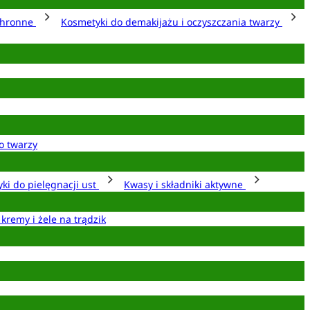
chronne
Kosmetyki do demakijażu i oczyszczania twarzy
o twarzy
ki do pielęgnacji ust
Kwasy i składniki aktywne
 kremy i żele na trądzik