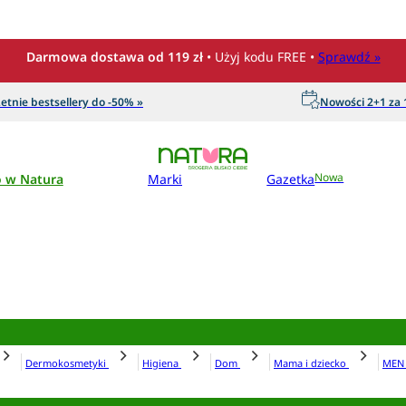
Darmowa dostawa od 119 zł
• Użyj kodu FREE •
Sprawdź »
etnie bestsellery do -50% »
Nowości 2+1 za 1
o w Natura
Marki
Gazetka
Nowa
Dermokosmetyki
Higiena
Dom
Mama i dziecko
ME