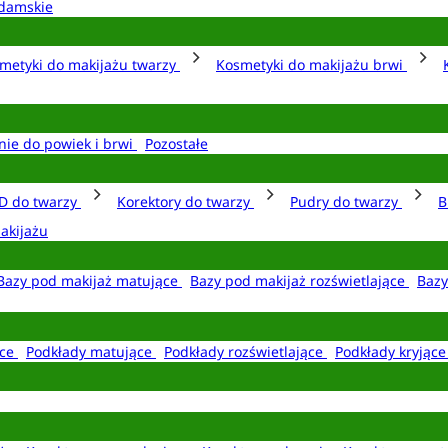
damskie
metyki do makijażu twarzy
Kosmetyki do makijażu brwi
nie do powiek i brwi
Pozostałe
D do twarzy
Korektory do twarzy
Pudry do twarzy
B
akijażu
Bazy pod makijaż matujące
Bazy pod makijaż rozświetlające
Bazy
ące
Podkłady matujące
Podkłady rozświetlające
Podkłady kryjąc