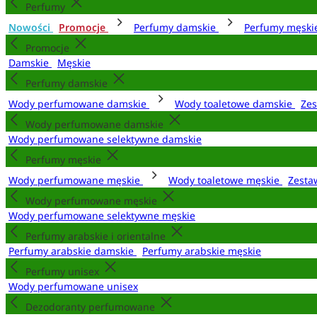
Perfumy
Nowości
Promocje
Perfumy damskie
Perfumy męsk
Promocje
Damskie
Męskie
Perfumy damskie
Wody perfumowane damskie
Wody toaletowe damskie
Zes
Wody perfumowane damskie
Wody perfumowane selektywne damskie
Perfumy męskie
Wody perfumowane męskie
Wody toaletowe męskie
Zesta
Wody perfumowane męskie
Wody perfumowane selektywne męskie
Perfumy arabskie i orientalne
Perfumy arabskie damskie
Perfumy arabskie męskie
Perfumy unisex
Wody perfumowane unisex
Dezodoranty perfumowane