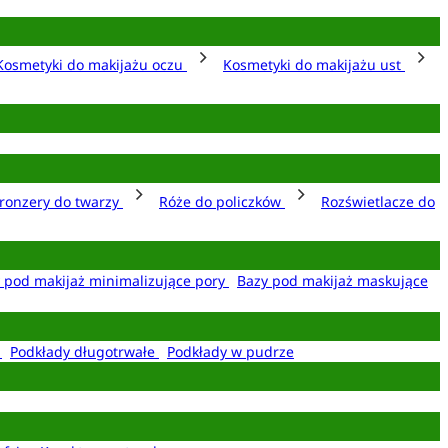
Kosmetyki do makijażu oczu
Kosmetyki do makijażu ust
ronzery do twarzy
Róże do policzków
Rozświetlacze do
 pod makijaż minimalizujące pory
Bazy pod makijaż maskujące
e
Podkłady długotrwałe
Podkłady w pudrze