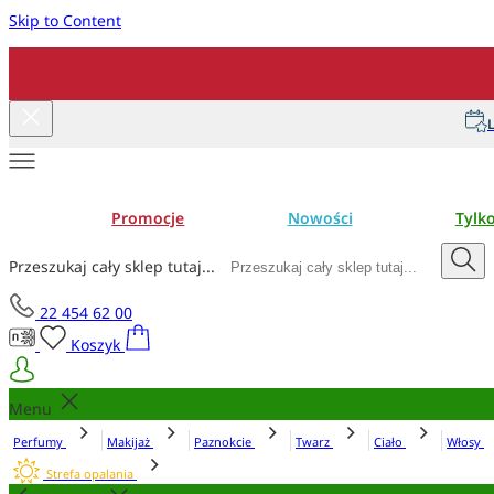
Skip to Content
L
Promocje
Nowości
Tylk
Przeszukaj cały sklep tutaj...
22 454 62 00
Koszyk
Menu
Perfumy
Makijaż
Paznokcie
Twarz
Ciało
Włosy
Strefa opalania