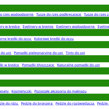
do rzęs wodoodporne
Tusze do rzęs podkręcające
Tusze do rzęs 
ery w kredce
Eyelinery w kremie
Eyelinery wodoodporne
Eyelin
rne kredki do oczu
Kolorowe kredki do oczu
 do ust
Pomadki pielęgnacyjne do ust
Tinty do ust
ki w kredce
Pomadki błyszczące
Naturalne pomadki do ust
ęsety
Kosmetyczki
Pozostałe akcesoria do makijażu
zle do różu
Pędzle do bronzera
Pędzle do rozświetlacza
Pędzle