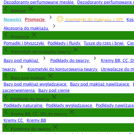
Dezodoranty perfumowane męskie
Dezodoranty perfumowane 
Makijaż
Nowości
Promocje
Kosmetyki do makijażu z SPF
Kos
Akcesoria do makijażu
Promocje
Pomadki i błyszczyki
Podkłady i fluidy
Tusze do rzęs i brwi
Cie
Kosmetyki do makijażu twarzy
Bazy pod makijaż
Podkłady do twarzy
Kremy BB, CC, D
twarzy
Kosmetyki do konturowania twarzy
Utrwalacze do m
Bazy pod makijaż
Bazy pod makijaż wygładzające
Bazy pod makijaż nawilżające
zaczerwienienia
Bazy pod cienie
Podkłady do twarzy
Podkłady naturalne
Podkłady wygładzające
Podkłady nawilżaj
Kremy BB, CC, DD do twarzy
Kremy CC
Kremy BB
Korektory do twarzy