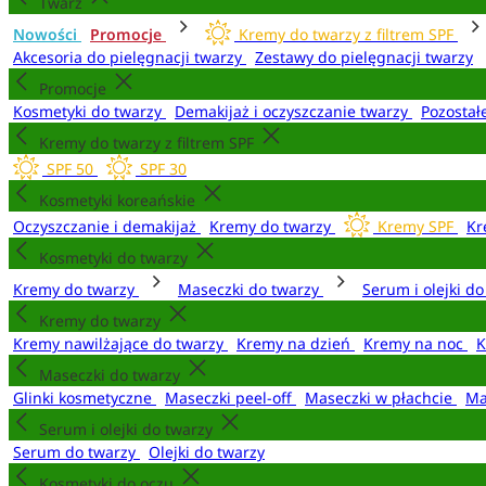
Twarz
Nowości
Promocje
Kremy do twarzy z filtrem SPF
Akcesoria do pielęgnacji twarzy
Zestawy do pielęgnacji twarzy
Promocje
Kosmetyki do twarzy
Demakijaż i oczyszczanie twarzy
Pozostał
Kremy do twarzy z filtrem SPF
SPF 50
SPF 30
Kosmetyki koreańskie
Oczyszczanie i demakijaż
Kremy do twarzy
Kremy SPF
Kr
Kosmetyki do twarzy
Kremy do twarzy
Maseczki do twarzy
Serum i olejki d
Kremy do twarzy
Kremy nawilżające do twarzy
Kremy na dzień
Kremy na noc
K
Maseczki do twarzy
Glinki kosmetyczne
Maseczki peel-off
Maseczki w płachcie
Ma
Serum i olejki do twarzy
Serum do twarzy
Olejki do twarzy
Kosmetyki do oczu