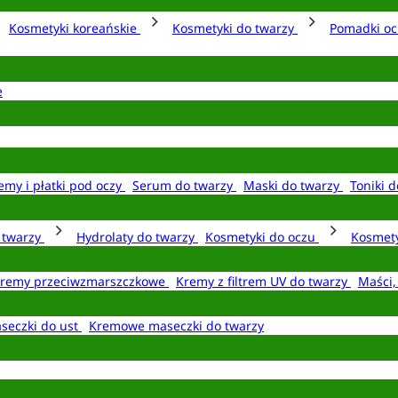
Kosmetyki koreańskie
Kosmetyki do twarzy
Pomadki o
e
emy i płatki pod oczy
Serum do twarzy
Maski do twarzy
Toniki d
o twarzy
Hydrolaty do twarzy
Kosmetyki do oczu
Kosmety
remy przeciwzmarszczkowe
Kremy z filtrem UV do twarzy
Maści,
seczki do ust
Kremowe maseczki do twarzy