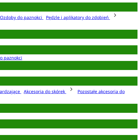
Ozdoby do paznokci
Pędzle i aplikatory do zdobień
o paznokci
ardzające
Akcesoria do skórek
Pozostałe akcesoria do