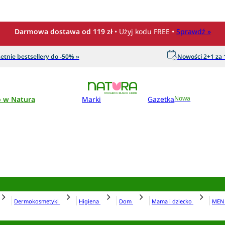
Darmowa dostawa od 119 zł
• Użyj kodu FREE •
Sprawdź »
etnie bestsellery do -50% »
Nowości 2+1 za 1
o w Natura
Marki
Gazetka
Nowa
Dermokosmetyki
Higiena
Dom
Mama i dziecko
ME