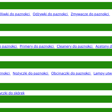
Oliwki do paznokci
Odżywki do paznokci
Zmywacze do paznokci
o paznokci
Primery do paznokci
Cleanery do paznokci
Acetony d
aznokci
Nożyczki do paznokci
Obcinaczki do paznokci
Lampy utw
yczki do skórek