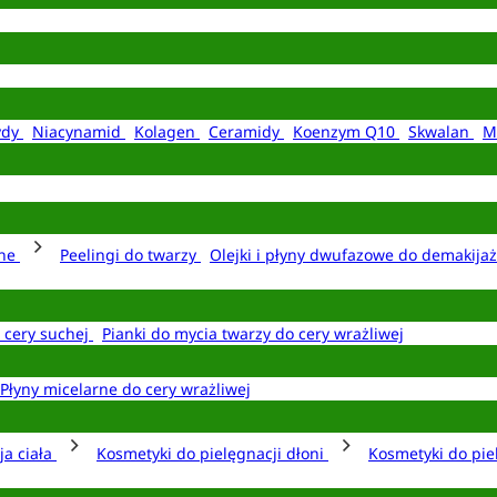
ydy
Niacynamid
Kolagen
Ceramidy
Koenzym Q10
Skwalan
M
rne
Peelingi do twarzy
Olejki i płyny dwufazowe do demakija
o cery suchej
Pianki do mycia twarzy do cery wrażliwej
Płyny micelarne do cery wrażliwej
ja ciała
Kosmetyki do pielęgnacji dłoni
Kosmetyki do pie