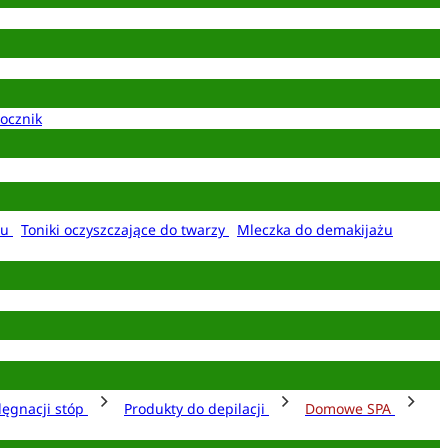
ocznik
żu
Toniki oczyszczające do twarzy
Mleczka do demakijażu
lęgnacji stóp
Produkty do depilacji
Domowe SPA