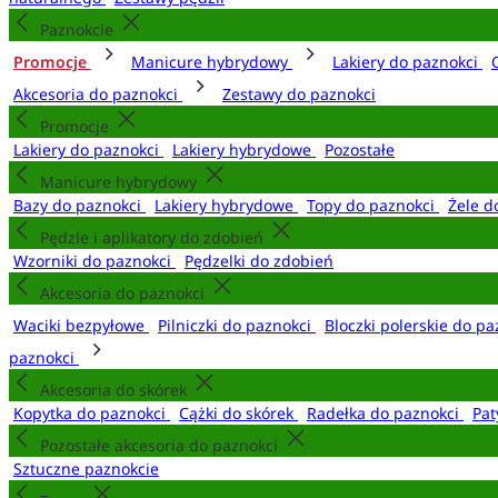
Paznokcie
Promocje
Manicure hybrydowy
Lakiery do paznokci
Akcesoria do paznokci
Zestawy do paznokci
Promocje
Lakiery do paznokci
Lakiery hybrydowe
Pozostałe
Manicure hybrydowy
Bazy do paznokci
Lakiery hybrydowe
Topy do paznokci
Żele d
Pędzle i aplikatory do zdobień
Wzorniki do paznokci
Pędzelki do zdobień
Akcesoria do paznokci
Waciki bezpyłowe
Pilniczki do paznokci
Bloczki polerskie do p
paznokci
Akcesoria do skórek
Kopytka do paznokci
Cążki do skórek
Radełka do paznokci
Pat
Pozostałe akcesoria do paznokci
Sztuczne paznokcie