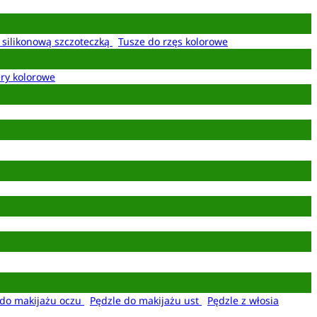
z silikonową szczoteczką
Tusze do rzęs kolorowe
ery kolorowe
 do makijażu oczu
Pędzle do makijażu ust
Pędzle z włosia