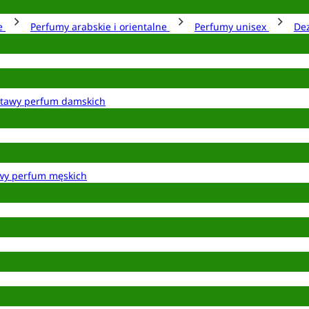
ie
Perfumy arabskie i orientalne
Perfumy unisex
De
tawy perfum damskich
wy perfum męskich