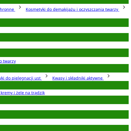
chronne
Kosmetyki do demakijażu i oczyszczania twarzy
o twarzy
ki do pielęgnacji ust
Kwasy i składniki aktywne
 kremy i żele na trądzik