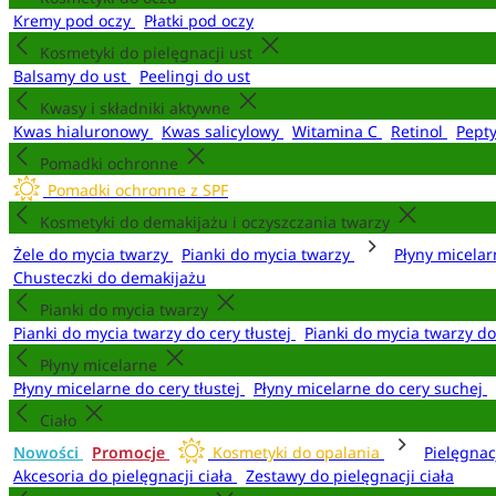
Kremy pod oczy
Płatki pod oczy
Kosmetyki do pielęgnacji ust
Balsamy do ust
Peelingi do ust
Kwasy i składniki aktywne
Kwas hialuronowy
Kwas salicylowy
Witamina C
Retinol
Pept
Pomadki ochronne
Pomadki ochronne z SPF
Kosmetyki do demakijażu i oczyszczania twarzy
Żele do mycia twarzy
Pianki do mycia twarzy
Płyny micela
Chusteczki do demakijażu
Pianki do mycia twarzy
Pianki do mycia twarzy do cery tłustej
Pianki do mycia twarzy d
Płyny micelarne
Płyny micelarne do cery tłustej
Płyny micelarne do cery suchej
Ciało
Nowości
Promocje
Kosmetyki do opalania
Pielęgnac
Akcesoria do pielęgnacji ciała
Zestawy do pielęgnacji ciała