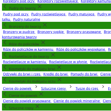
Korektory pod oczy
Korektory rozświetlające
Korektory kamufl
Pudry do twarzy
Pudry pod oczy
Pudry rozświetlające
Pudry matujące
Pudry w
talku
Pudry naturalne
Bronzery do twarzy
Bronzery w pudrze
Bronzery sypkie
Bronzery prasowane
Bro
konturowania twarzy
Róże do policzków
Róże do policzków w kamieniu
Róże do policzków wypiekane
R
Rozświetlacze do twarzy
Rozświetlacze w kamieniu
Rozświetlacze w płynie
Rozświetlacz
Kosmetyki do makijażu brwi
Odżywki do brwi i rzęs
Kredki do brwi
Pomady do brwi
Cieni
Kosmetyki do makijażu oczu
Cienie do powiek
Sztuczne rzęsy
Tusze do rzęs
E
Cienie do powiek
Cienie do powiek prasowane
Cienie do powiek mineralne
Cien
Sztuczne rzęsy