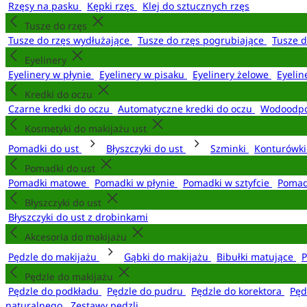
Rzęsy na pasku
Kępki rzęs
Klej do sztucznych rzęs
Tusze do rzęs
Tusze do rzęs wydłużające
Tusze do rzęs pogrubiające
Tusze 
Eyelinery
Eyelinery w płynie
Eyelinery w pisaku
Eyelinery żelowe
Eyelin
Kredki do oczu
Czarne kredki do oczu
Automatyczne kredki do oczu
Wodoodpo
Kosmetyki do makijażu ust
Pomadki do ust
Błyszczyki do ust
Szminki
Konturówki
Pomadki do ust
Pomadki matowe
Pomadki w płynie
Pomadki w sztyfcie
Pomad
Błyszczyki do ust
Błyszczyki do ust z drobinkami
Akcesoria do makijażu
Pędzle do makijażu
Gąbki do makijażu
Bibułki matujące
P
Pędzle do makijażu
Pędzle do podkładu
Pędzle do pudru
Pędzle do korektora
Pęd
naturalnego
Zestawy pędzli