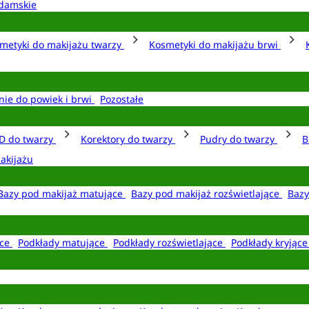
damskie
metyki do makijażu twarzy
Kosmetyki do makijażu brwi
nie do powiek i brwi
Pozostałe
D do twarzy
Korektory do twarzy
Pudry do twarzy
B
akijażu
Bazy pod makijaż matujące
Bazy pod makijaż rozświetlające
Bazy
ące
Podkłady matujące
Podkłady rozświetlające
Podkłady kryjąc