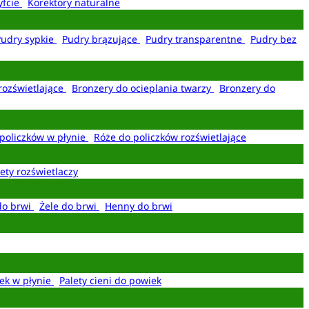
yfcie
Korektory naturalne
Pudry sypkie
Pudry brązujące
Pudry transparentne
Pudry bez
rozświetlające
Bronzery do ocieplania twarzy
Bronzery do
policzków w płynie
Róże do policzków rozświetlające
ety rozświetlaczy
do brwi
Żele do brwi
Henny do brwi
ek w płynie
Palety cieni do powiek