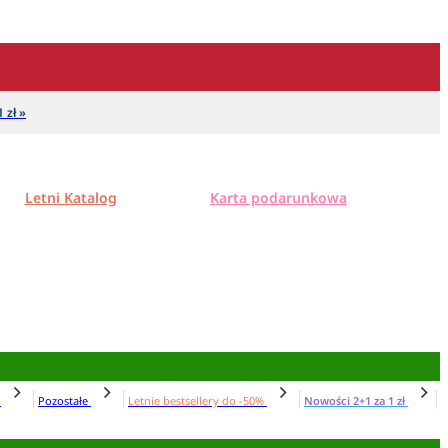
 zł »
Letni Katalog
Karta podarunkowa
N
Pozostałe
Letnie bestsellery do -50%
Nowości 2+1 za 1 zł