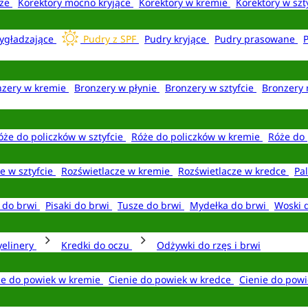
aże
Korektory mocno kryjące
Korektory w kremie
Korektory w szt
ygładzające
Pudry z SPF
Pudry kryjące
Pudry prasowane
nzery w kremie
Bronzery w płynie
Bronzery w sztyfcie
Bronzery 
óże do policzków w sztyfcie
Róże do policzków w kremie
Róże do 
e w sztyfcie
Rozświetlacze w kremie
Rozświetlacze w kredce
Pal
e do brwi
Pisaki do brwi
Tusze do brwi
Mydełka do brwi
Woski 
yelinery
Kredki do oczu
Odżywki do rzęs i brwi
ie do powiek w kremie
Cienie do powiek w kredce
Cienie do powi