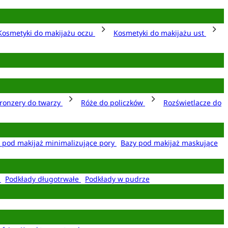
Kosmetyki do makijażu oczu
Kosmetyki do makijażu ust
ronzery do twarzy
Róże do policzków
Rozświetlacze do
 pod makijaż minimalizujące pory
Bazy pod makijaż maskujące
e
Podkłady długotrwałe
Podkłady w pudrze