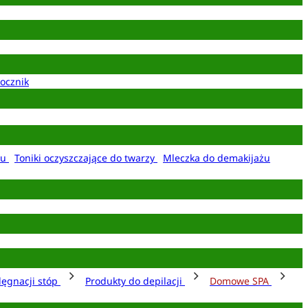
ocznik
żu
Toniki oczyszczające do twarzy
Mleczka do demakijażu
lęgnacji stóp
Produkty do depilacji
Domowe SPA