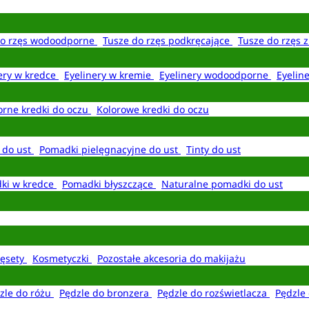
do rzęs wodoodporne
Tusze do rzęs podkręcające
Tusze do rzęs 
ery w kredce
Eyelinery w kremie
Eyelinery wodoodporne
Eyelin
rne kredki do oczu
Kolorowe kredki do oczu
 do ust
Pomadki pielęgnacyjne do ust
Tinty do ust
ki w kredce
Pomadki błyszczące
Naturalne pomadki do ust
ęsety
Kosmetyczki
Pozostałe akcesoria do makijażu
zle do różu
Pędzle do bronzera
Pędzle do rozświetlacza
Pędzle