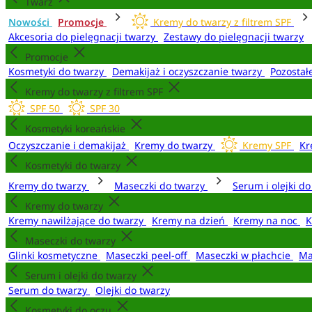
Twarz
Nowości
Promocje
Kremy do twarzy z filtrem SPF
Akcesoria do pielęgnacji twarzy
Zestawy do pielęgnacji twarzy
Promocje
Kosmetyki do twarzy
Demakijaż i oczyszczanie twarzy
Pozostał
Kremy do twarzy z filtrem SPF
SPF 50
SPF 30
Kosmetyki koreańskie
Oczyszczanie i demakijaż
Kremy do twarzy
Kremy SPF
Kr
Kosmetyki do twarzy
Kremy do twarzy
Maseczki do twarzy
Serum i olejki d
Kremy do twarzy
Kremy nawilżające do twarzy
Kremy na dzień
Kremy na noc
K
Maseczki do twarzy
Glinki kosmetyczne
Maseczki peel-off
Maseczki w płachcie
Ma
Serum i olejki do twarzy
Serum do twarzy
Olejki do twarzy
Kosmetyki do oczu