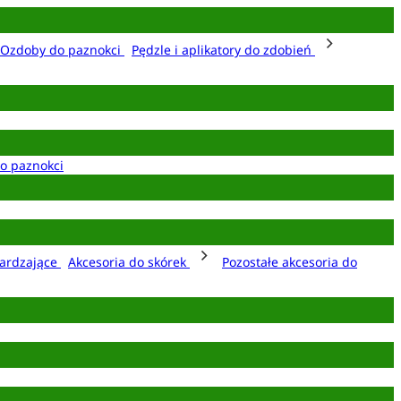
Ozdoby do paznokci
Pędzle i aplikatory do zdobień
o paznokci
ardzające
Akcesoria do skórek
Pozostałe akcesoria do