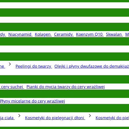
ydy
Niacynamid
Kolagen
Ceramidy
Koenzym Q10
Skwalan
M
rne
Peelingi do twarzy
Olejki i płyny dwufazowe do demakija
o cery suchej
Pianki do mycia twarzy do cery wrażliwej
Płyny micelarne do cery wrażliwej
ja ciała
Kosmetyki do pielęgnacji dłoni
Kosmetyki do pie