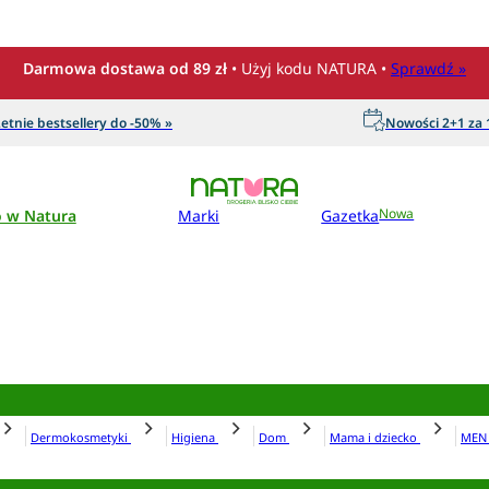
Darmowa dostawa od 89 zł
• Użyj kodu NATURA •
Sprawdź »
etnie bestsellery do -50% »
Nowości 2+1 za 1
o w Natura
Marki
Gazetka
Nowa
Dermokosmetyki
Higiena
Dom
Mama i dziecko
ME