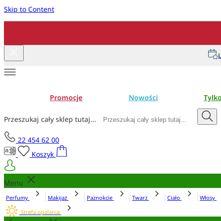
Skip to Content
L
Promocje
Nowości
Tylk
Przeszukaj cały sklep tutaj...
22 454 62 00
Koszyk
Menu
Perfumy
Makijaż
Paznokcie
Twarz
Ciało
Włosy
Strefa opalania