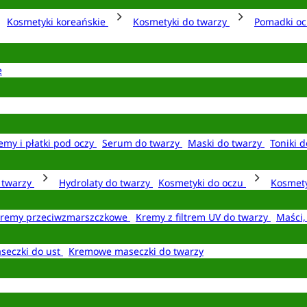
Kosmetyki koreańskie
Kosmetyki do twarzy
Pomadki o
e
emy i płatki pod oczy
Serum do twarzy
Maski do twarzy
Toniki d
o twarzy
Hydrolaty do twarzy
Kosmetyki do oczu
Kosmety
remy przeciwzmarszczkowe
Kremy z filtrem UV do twarzy
Maści,
seczki do ust
Kremowe maseczki do twarzy