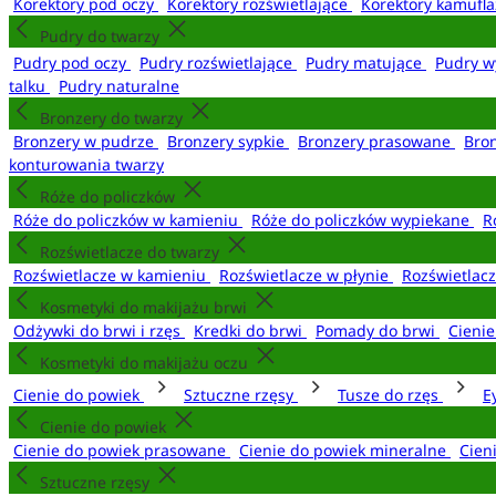
Korektory pod oczy
Korektory rozświetlające
Korektory kamufl
Pudry do twarzy
Pudry pod oczy
Pudry rozświetlające
Pudry matujące
Pudry w
talku
Pudry naturalne
Bronzery do twarzy
Bronzery w pudrze
Bronzery sypkie
Bronzery prasowane
Bro
konturowania twarzy
Róże do policzków
Róże do policzków w kamieniu
Róże do policzków wypiekane
R
Rozświetlacze do twarzy
Rozświetlacze w kamieniu
Rozświetlacze w płynie
Rozświetlacz
Kosmetyki do makijażu brwi
Odżywki do brwi i rzęs
Kredki do brwi
Pomady do brwi
Cieni
Kosmetyki do makijażu oczu
Cienie do powiek
Sztuczne rzęsy
Tusze do rzęs
E
Cienie do powiek
Cienie do powiek prasowane
Cienie do powiek mineralne
Cien
Sztuczne rzęsy