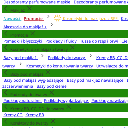
Dezodoranty perfumowane męskie
Dezodoranty perfumowane 
Makijaż
Nowości
Promocje
Kosmetyki do makijażu z SPF
Kos
Akcesoria do makijażu
Promocje
Pomadki i błyszczyki
Podkłady i fluidy
Tusze do rzęs i brwi
Cie
Kosmetyki do makijażu twarzy
Bazy pod makijaż
Podkłady do twarzy
Kremy BB, CC, D
twarzy
Kosmetyki do konturowania twarzy
Utrwalacze do m
Bazy pod makijaż
Bazy pod makijaż wygładzające
Bazy pod makijaż nawilżające
zaczerwienienia
Bazy pod cienie
Podkłady do twarzy
Podkłady naturalne
Podkłady wygładzające
Podkłady nawilżaj
Kremy BB, CC, DD do twarzy
Kremy CC
Kremy BB
Korektory do twarzy