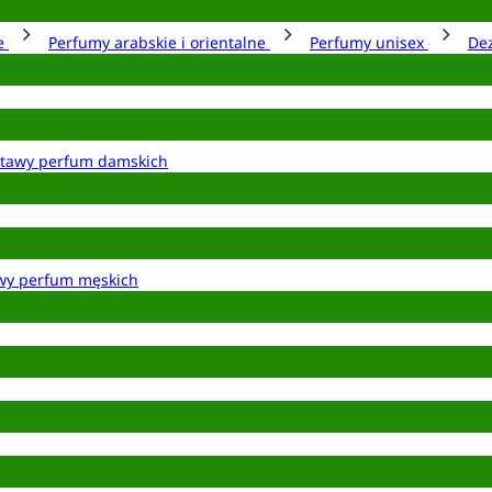
ie
Perfumy arabskie i orientalne
Perfumy unisex
De
tawy perfum damskich
wy perfum męskich