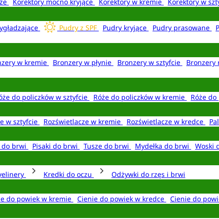
aże
Korektory mocno kryjące
Korektory w kremie
Korektory w szt
ygładzające
Pudry z SPF
Pudry kryjące
Pudry prasowane
nzery w kremie
Bronzery w płynie
Bronzery w sztyfcie
Bronzery 
óże do policzków w sztyfcie
Róże do policzków w kremie
Róże do 
e w sztyfcie
Rozświetlacze w kremie
Rozświetlacze w kredce
Pal
e do brwi
Pisaki do brwi
Tusze do brwi
Mydełka do brwi
Woski 
yelinery
Kredki do oczu
Odżywki do rzęs i brwi
ie do powiek w kremie
Cienie do powiek w kredce
Cienie do powi