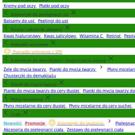
Kremy pod oczy
Płatki pod oczy
Kosmetyki do pielęgnacji ust
Balsamy do ust
Peelingi do ust
Kwasy i składniki aktywne
Kwas hialuronowy
Kwas salicylowy
Witamina C
Retinol
Pept
Pomadki ochronne
Pomadki ochronne z SPF
Kosmetyki do demakijażu i oczyszczania twarzy
Żele do mycia twarzy
Pianki do mycia twarzy
Płyny micela
Chusteczki do demakijażu
Pianki do mycia twarzy
Pianki do mycia twarzy do cery tłustej
Pianki do mycia twarzy d
Płyny micelarne
Płyny micelarne do cery tłustej
Płyny micelarne do cery suchej
Ciało
Nowości
Promocje
Kosmetyki do opalania
Pielęgnac
Akcesoria do pielęgnacji ciała
Zestawy do pielęgnacji ciała