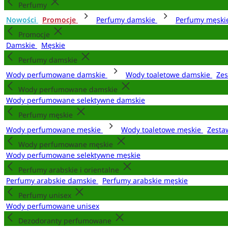
Perfumy
Nowości
Promocje
Perfumy damskie
Perfumy męsk
Promocje
Damskie
Męskie
Perfumy damskie
Wody perfumowane damskie
Wody toaletowe damskie
Zes
Wody perfumowane damskie
Wody perfumowane selektywne damskie
Perfumy męskie
Wody perfumowane męskie
Wody toaletowe męskie
Zesta
Wody perfumowane męskie
Wody perfumowane selektywne męskie
Perfumy arabskie i orientalne
Perfumy arabskie damskie
Perfumy arabskie męskie
Perfumy unisex
Wody perfumowane unisex
Dezodoranty perfumowane