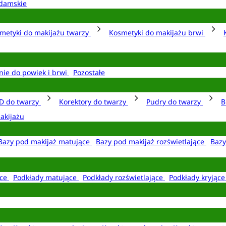
damskie
metyki do makijażu twarzy
Kosmetyki do makijażu brwi
nie do powiek i brwi
Pozostałe
D do twarzy
Korektory do twarzy
Pudry do twarzy
B
akijażu
Bazy pod makijaż matujące
Bazy pod makijaż rozświetlające
Bazy
ące
Podkłady matujące
Podkłady rozświetlające
Podkłady kryjąc