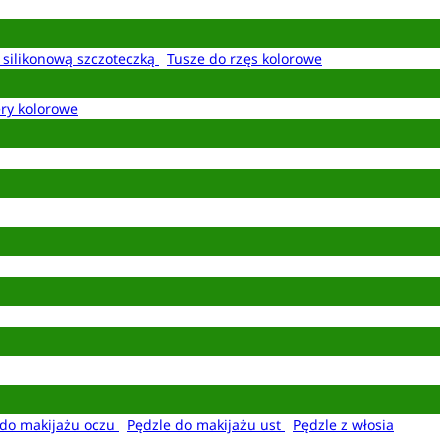
z silikonową szczoteczką
Tusze do rzęs kolorowe
ery kolorowe
 do makijażu oczu
Pędzle do makijażu ust
Pędzle z włosia