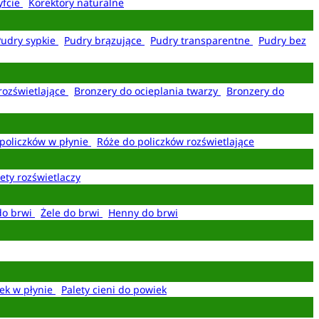
yfcie
Korektory naturalne
Pudry sypkie
Pudry brązujące
Pudry transparentne
Pudry bez
rozświetlające
Bronzery do ocieplania twarzy
Bronzery do
policzków w płynie
Róże do policzków rozświetlające
ety rozświetlaczy
do brwi
Żele do brwi
Henny do brwi
ek w płynie
Palety cieni do powiek