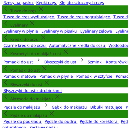
Rzęsy na pasku
Kępki rzęs
Klej do sztucznych rzęs
Tusze do rzęs
Tusze do rzęs wydłużające
Tusze do rzęs pogrubiające
Tusze 
Eyelinery
Eyelinery w płynie
Eyelinery w pisaku
Eyelinery żelowe
Eyelin
Kredki do oczu
Czarne kredki do oczu
Automatyczne kredki do oczu
Wodoodpo
Kosmetyki do makijażu ust
Pomadki do ust
Błyszczyki do ust
Szminki
Konturówki
Pomadki do ust
Pomadki matowe
Pomadki w płynie
Pomadki w sztyfcie
Pomad
Błyszczyki do ust
Błyszczyki do ust z drobinkami
Akcesoria do makijażu
Pędzle do makijażu
Gąbki do makijażu
Bibułki matujące
P
Pędzle do makijażu
Pędzle do podkładu
Pędzle do pudru
Pędzle do korektora
Pęd
naturalnego
Zestawy pędzli