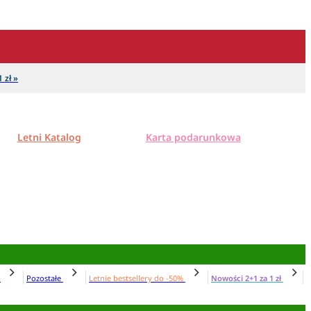
 zł »
Letni Katalog
Karta podarunkowa
N
Pozostałe
Letnie bestsellery do -50%
Nowości 2+1 za 1 zł