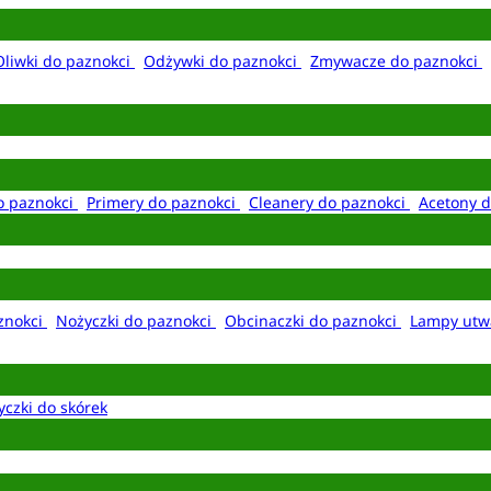
Oliwki do paznokci
Odżywki do paznokci
Zmywacze do paznokci
o paznokci
Primery do paznokci
Cleanery do paznokci
Acetony d
aznokci
Nożyczki do paznokci
Obcinaczki do paznokci
Lampy utw
yczki do skórek