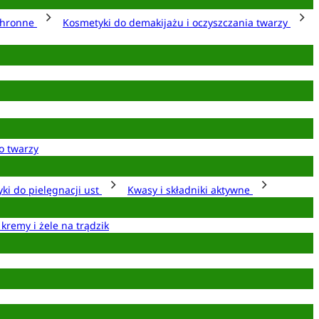
chronne
Kosmetyki do demakijażu i oczyszczania twarzy
o twarzy
ki do pielęgnacji ust
Kwasy i składniki aktywne
 kremy i żele na trądzik