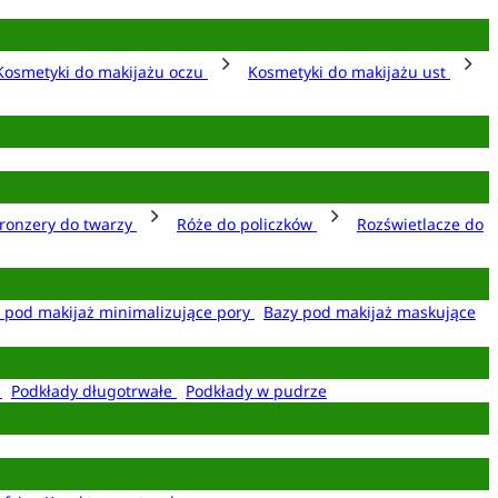
Kosmetyki do makijażu oczu
Kosmetyki do makijażu ust
ronzery do twarzy
Róże do policzków
Rozświetlacze do
 pod makijaż minimalizujące pory
Bazy pod makijaż maskujące
e
Podkłady długotrwałe
Podkłady w pudrze