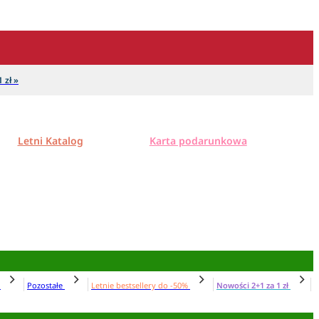
 zł »
Letni Katalog
Karta podarunkowa
N
Pozostałe
Letnie bestsellery do -50%
Nowości 2+1 za 1 zł