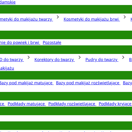
damskie
metyki do makijażu twarzy
Kosmetyki do makijażu brwi
nie do powiek i brwi
Pozostałe
D do twarzy
Korektory do twarzy
Pudry do twarzy
B
akijażu
Bazy pod makijaż matujące
Bazy pod makijaż rozświetlające
Bazy
ące
Podkłady matujące
Podkłady rozświetlające
Podkłady kryjąc