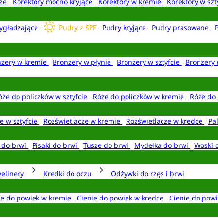
aże
Korektory mocno kryjące
Korektory w kremie
Korektory w szt
ygładzające
Pudry z SPF
Pudry kryjące
Pudry prasowane
nzery w kremie
Bronzery w płynie
Bronzery w sztyfcie
Bronzery 
óże do policzków w sztyfcie
Róże do policzków w kremie
Róże do 
e w sztyfcie
Rozświetlacze w kremie
Rozświetlacze w kredce
Pal
e do brwi
Pisaki do brwi
Tusze do brwi
Mydełka do brwi
Woski 
yelinery
Kredki do oczu
Odżywki do rzęs i brwi
ie do powiek w kremie
Cienie do powiek w kredce
Cienie do powi