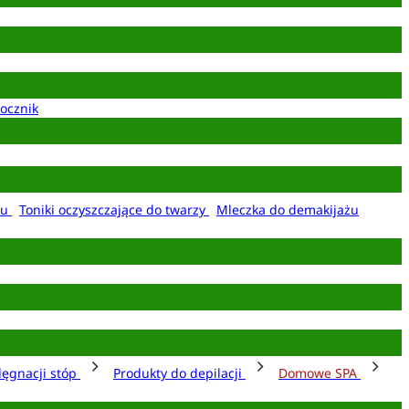
ocznik
żu
Toniki oczyszczające do twarzy
Mleczka do demakijażu
lęgnacji stóp
Produkty do depilacji
Domowe SPA