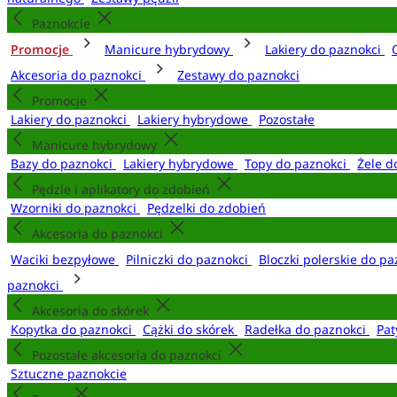
Paznokcie
Promocje
Manicure hybrydowy
Lakiery do paznokci
Akcesoria do paznokci
Zestawy do paznokci
Promocje
Lakiery do paznokci
Lakiery hybrydowe
Pozostałe
Manicure hybrydowy
Bazy do paznokci
Lakiery hybrydowe
Topy do paznokci
Żele d
Pędzle i aplikatory do zdobień
Wzorniki do paznokci
Pędzelki do zdobień
Akcesoria do paznokci
Waciki bezpyłowe
Pilniczki do paznokci
Bloczki polerskie do p
paznokci
Akcesoria do skórek
Kopytka do paznokci
Cążki do skórek
Radełka do paznokci
Pat
Pozostałe akcesoria do paznokci
Sztuczne paznokcie