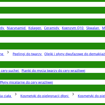
ydy
Niacynamid
Kolagen
Ceramidy
Koenzym Q10
Skwalan
M
rne
Peelingi do twarzy
Olejki i płyny dwufazowe do demakija
o cery suchej
Pianki do mycia twarzy do cery wrażliwej
Płyny micelarne do cery wrażliwej
ja ciała
Kosmetyki do pielęgnacji dłoni
Kosmetyki do pie