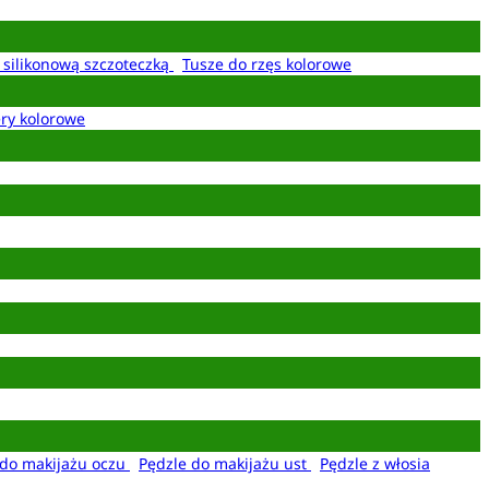
z silikonową szczoteczką
Tusze do rzęs kolorowe
ery kolorowe
 do makijażu oczu
Pędzle do makijażu ust
Pędzle z włosia