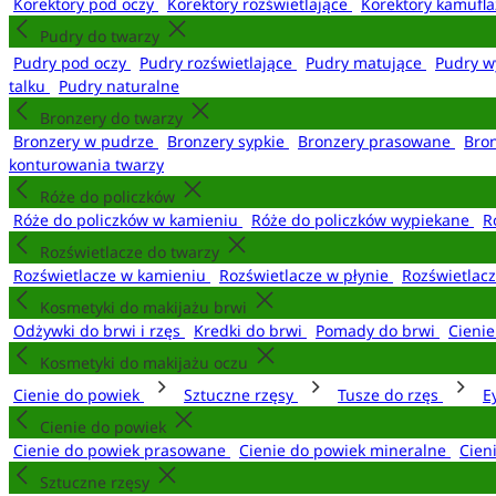
Korektory pod oczy
Korektory rozświetlające
Korektory kamufl
Pudry do twarzy
Pudry pod oczy
Pudry rozświetlające
Pudry matujące
Pudry w
talku
Pudry naturalne
Bronzery do twarzy
Bronzery w pudrze
Bronzery sypkie
Bronzery prasowane
Bro
konturowania twarzy
Róże do policzków
Róże do policzków w kamieniu
Róże do policzków wypiekane
R
Rozświetlacze do twarzy
Rozświetlacze w kamieniu
Rozświetlacze w płynie
Rozświetlacz
Kosmetyki do makijażu brwi
Odżywki do brwi i rzęs
Kredki do brwi
Pomady do brwi
Cieni
Kosmetyki do makijażu oczu
Cienie do powiek
Sztuczne rzęsy
Tusze do rzęs
E
Cienie do powiek
Cienie do powiek prasowane
Cienie do powiek mineralne
Cien
Sztuczne rzęsy