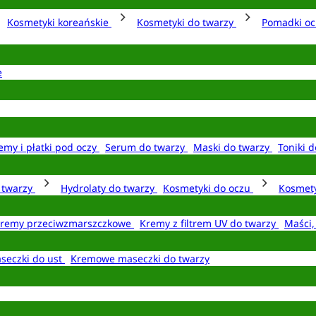
Kosmetyki koreańskie
Kosmetyki do twarzy
Pomadki o
e
emy i płatki pod oczy
Serum do twarzy
Maski do twarzy
Toniki d
o twarzy
Hydrolaty do twarzy
Kosmetyki do oczu
Kosmety
remy przeciwzmarszczkowe
Kremy z filtrem UV do twarzy
Maści,
seczki do ust
Kremowe maseczki do twarzy