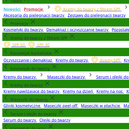
Twarz
Nowości
Promocje
Kremy do twarzy z filtrem SPF
Akcesoria do pielęgnacji twarzy
Zestawy do pielęgnacji twarzy
Promocje
Kosmetyki do twarzy
Demakijaż i oczyszczanie twarzy
Pozostał
Kremy do twarzy z filtrem SPF
SPF 50
SPF 30
Kosmetyki koreańskie
Oczyszczanie i demakijaż
Kremy do twarzy
Kremy SPF
Kr
Kosmetyki do twarzy
Kremy do twarzy
Maseczki do twarzy
Serum i olejki d
Kremy do twarzy
Kremy nawilżające do twarzy
Kremy na dzień
Kremy na noc
K
Maseczki do twarzy
Glinki kosmetyczne
Maseczki peel-off
Maseczki w płachcie
Ma
Serum i olejki do twarzy
Serum do twarzy
Olejki do twarzy
Kosmetyki do oczu