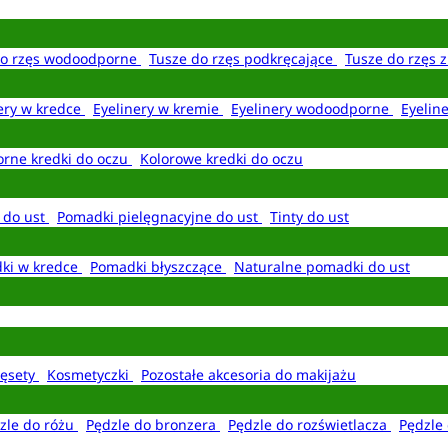
do rzęs wodoodporne
Tusze do rzęs podkręcające
Tusze do rzęs 
ery w kredce
Eyelinery w kremie
Eyelinery wodoodporne
Eyelin
rne kredki do oczu
Kolorowe kredki do oczu
 do ust
Pomadki pielęgnacyjne do ust
Tinty do ust
ki w kredce
Pomadki błyszczące
Naturalne pomadki do ust
ęsety
Kosmetyczki
Pozostałe akcesoria do makijażu
zle do różu
Pędzle do bronzera
Pędzle do rozświetlacza
Pędzle