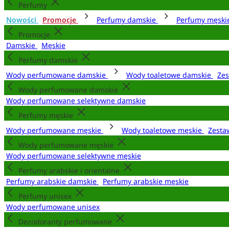
Perfumy
Nowości
Promocje
Perfumy damskie
Perfumy męsk
Promocje
Damskie
Męskie
Perfumy damskie
Wody perfumowane damskie
Wody toaletowe damskie
Zes
Wody perfumowane damskie
Wody perfumowane selektywne damskie
Perfumy męskie
Wody perfumowane męskie
Wody toaletowe męskie
Zesta
Wody perfumowane męskie
Wody perfumowane selektywne męskie
Perfumy arabskie i orientalne
Perfumy arabskie damskie
Perfumy arabskie męskie
Perfumy unisex
Wody perfumowane unisex
Dezodoranty perfumowane