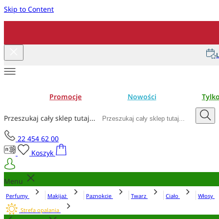
Skip to Content
L
Promocje
Nowości
Tylk
Przeszukaj cały sklep tutaj...
22 454 62 00
Koszyk
Menu
Perfumy
Makijaż
Paznokcie
Twarz
Ciało
Włosy
Strefa opalania