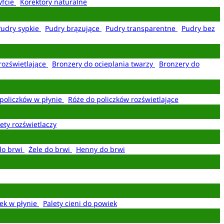
yfcie
Korektory naturalne
Pudry sypkie
Pudry brązujące
Pudry transparentne
Pudry bez
rozświetlające
Bronzery do ocieplania twarzy
Bronzery do
policzków w płynie
Róże do policzków rozświetlające
ety rozświetlaczy
do brwi
Żele do brwi
Henny do brwi
ek w płynie
Palety cieni do powiek