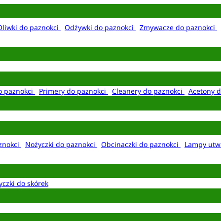
Oliwki do paznokci
Odżywki do paznokci
Zmywacze do paznokci
o paznokci
Primery do paznokci
Cleanery do paznokci
Acetony d
aznokci
Nożyczki do paznokci
Obcinaczki do paznokci
Lampy utw
yczki do skórek