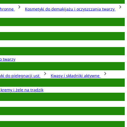
chronne
Kosmetyki do demakijażu i oczyszczania twarzy
o twarzy
ki do pielęgnacji ust
Kwasy i składniki aktywne
 kremy i żele na trądzik