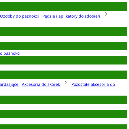
Ozdoby do paznokci
Pędzle i aplikatory do zdobień
o paznokci
ardzające
Akcesoria do skórek
Pozostałe akcesoria do