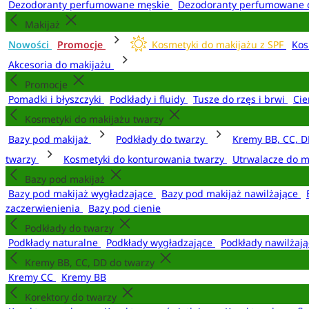
Dezodoranty perfumowane męskie
Dezodoranty perfumowane 
Makijaż
Nowości
Promocje
Kosmetyki do makijażu z SPF
Kos
Akcesoria do makijażu
Promocje
Pomadki i błyszczyki
Podkłady i fluidy
Tusze do rzęs i brwi
Cie
Kosmetyki do makijażu twarzy
Bazy pod makijaż
Podkłady do twarzy
Kremy BB, CC, D
twarzy
Kosmetyki do konturowania twarzy
Utrwalacze do m
Bazy pod makijaż
Bazy pod makijaż wygładzające
Bazy pod makijaż nawilżające
zaczerwienienia
Bazy pod cienie
Podkłady do twarzy
Podkłady naturalne
Podkłady wygładzające
Podkłady nawilżaj
Kremy BB, CC, DD do twarzy
Kremy CC
Kremy BB
Korektory do twarzy