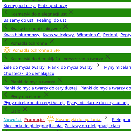
Kremy pod oczy
Płatki pod oczy
Kosmetyki do pielęgnacji ust
Balsamy do ust
Peelingi do ust
Kwasy i składniki aktywne
Kwas hialuronowy
Kwas salicylowy
Witamina C
Retinol
Pept
Pomadki ochronne
Pomadki ochronne z SPF
Kosmetyki do demakijażu i oczyszczania twarzy
Żele do mycia twarzy
Pianki do mycia twarzy
Płyny micela
Chusteczki do demakijażu
Pianki do mycia twarzy
Pianki do mycia twarzy do cery tłustej
Pianki do mycia twarzy d
Płyny micelarne
Płyny micelarne do cery tłustej
Płyny micelarne do cery suchej
Ciało
Nowości
Promocje
Kosmetyki do opalania
Pielęgnac
Akcesoria do pielęgnacji ciała
Zestawy do pielęgnacji ciała