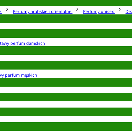
ie
Perfumy arabskie i orientalne
Perfumy unisex
De
tawy perfum damskich
wy perfum męskich