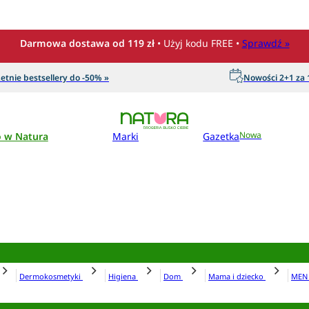
Darmowa dostawa od 119 zł
• Użyj kodu FREE •
Sprawdź »
etnie bestsellery do -50% »
Nowości 2+1 za 1
o w Natura
Marki
Gazetka
Nowa
Dermokosmetyki
Higiena
Dom
Mama i dziecko
ME