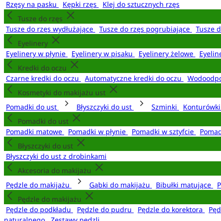
Rzęsy na pasku
Kępki rzęs
Klej do sztucznych rzęs
Tusze do rzęs
Tusze do rzęs wydłużające
Tusze do rzęs pogrubiające
Tusze 
Eyelinery
Eyelinery w płynie
Eyelinery w pisaku
Eyelinery żelowe
Eyelin
Kredki do oczu
Czarne kredki do oczu
Automatyczne kredki do oczu
Wodoodpo
Kosmetyki do makijażu ust
Pomadki do ust
Błyszczyki do ust
Szminki
Konturówki
Pomadki do ust
Pomadki matowe
Pomadki w płynie
Pomadki w sztyfcie
Pomad
Błyszczyki do ust
Błyszczyki do ust z drobinkami
Akcesoria do makijażu
Pędzle do makijażu
Gąbki do makijażu
Bibułki matujące
P
Pędzle do makijażu
Pędzle do podkładu
Pędzle do pudru
Pędzle do korektora
Pęd
naturalnego
Zestawy pędzli