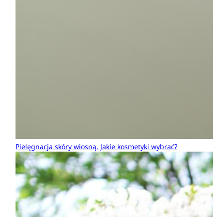
Pielęgnacja skóry wiosną. Jakie kosmetyki wybrać?