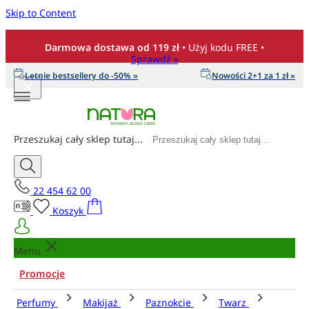
Skip to Content
Darmowa dostawa od 119 zł
• Użyj kodu FREE •
Sprawdź »
Letnie bestsellery do -50% »
Nowości 2+1 za 1 zł »
Przeszukaj cały sklep tutaj...
22 454 62 00
Koszyk
Menu
Promocje
Perfumy
Makijaż
Paznokcie
Twarz