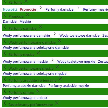
Perfumy
Nowości
Promocje
Perfumy damskie
Perfumy męsk
Promocje
Damskie
Męskie
Perfumy damskie
Wody perfumowane damskie
Wody toaletowe damskie
Zes
Wody perfumowane damskie
Wody perfumowane selektywne damskie
Perfumy męskie
Wody perfumowane męskie
Wody toaletowe męskie
Zesta
Wody perfumowane męskie
Wody perfumowane selektywne męskie
Perfumy arabskie i orientalne
Perfumy arabskie damskie
Perfumy arabskie męskie
Perfumy unisex
Wody perfumowane unisex
Dezodoranty perfumowane