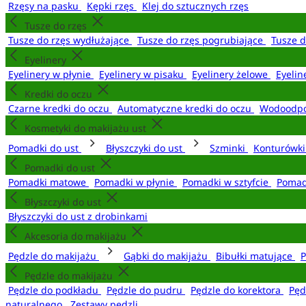
Rzęsy na pasku
Kępki rzęs
Klej do sztucznych rzęs
Tusze do rzęs
Tusze do rzęs wydłużające
Tusze do rzęs pogrubiające
Tusze 
Eyelinery
Eyelinery w płynie
Eyelinery w pisaku
Eyelinery żelowe
Eyelin
Kredki do oczu
Czarne kredki do oczu
Automatyczne kredki do oczu
Wodoodpo
Kosmetyki do makijażu ust
Pomadki do ust
Błyszczyki do ust
Szminki
Konturówki
Pomadki do ust
Pomadki matowe
Pomadki w płynie
Pomadki w sztyfcie
Pomad
Błyszczyki do ust
Błyszczyki do ust z drobinkami
Akcesoria do makijażu
Pędzle do makijażu
Gąbki do makijażu
Bibułki matujące
P
Pędzle do makijażu
Pędzle do podkładu
Pędzle do pudru
Pędzle do korektora
Pęd
naturalnego
Zestawy pędzli