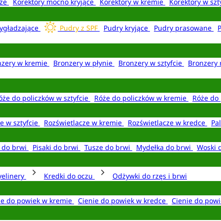
aże
Korektory mocno kryjące
Korektory w kremie
Korektory w szt
ygładzające
Pudry z SPF
Pudry kryjące
Pudry prasowane
nzery w kremie
Bronzery w płynie
Bronzery w sztyfcie
Bronzery 
óże do policzków w sztyfcie
Róże do policzków w kremie
Róże do 
e w sztyfcie
Rozświetlacze w kremie
Rozświetlacze w kredce
Pal
e do brwi
Pisaki do brwi
Tusze do brwi
Mydełka do brwi
Woski 
yelinery
Kredki do oczu
Odżywki do rzęs i brwi
ie do powiek w kremie
Cienie do powiek w kredce
Cienie do powi