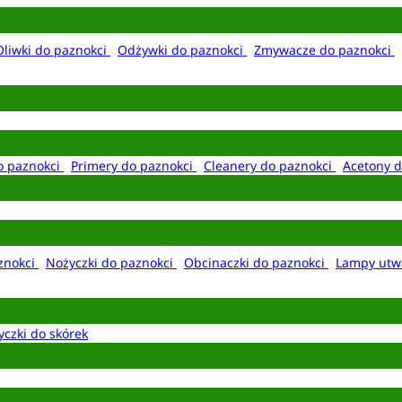
Oliwki do paznokci
Odżywki do paznokci
Zmywacze do paznokci
o paznokci
Primery do paznokci
Cleanery do paznokci
Acetony d
aznokci
Nożyczki do paznokci
Obcinaczki do paznokci
Lampy utw
yczki do skórek