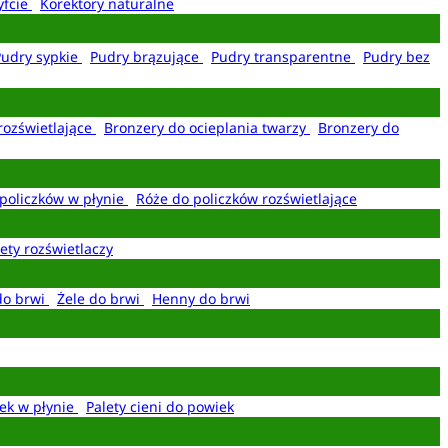
yfcie
Korektory naturalne
Pudry sypkie
Pudry brązujące
Pudry transparentne
Pudry bez
rozświetlające
Bronzery do ocieplania twarzy
Bronzery do
policzków w płynie
Róże do policzków rozświetlające
ety rozświetlaczy
do brwi
Żele do brwi
Henny do brwi
ek w płynie
Palety cieni do powiek