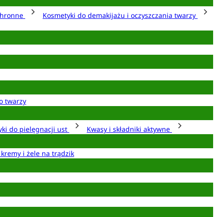
chronne
Kosmetyki do demakijażu i oczyszczania twarzy
o twarzy
ki do pielęgnacji ust
Kwasy i składniki aktywne
 kremy i żele na trądzik