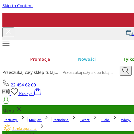
Skip to Content
L
Promocje
Nowości
Tylk
Przeszukaj cały sklep tutaj...
22 454 62 00
Koszyk
Menu
Perfumy
Makijaż
Paznokcie
Twarz
Ciało
Włosy
Strefa opalania