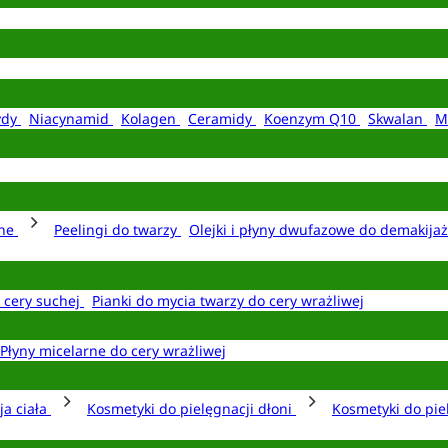
ydy
Niacynamid
Kolagen
Ceramidy
Koenzym Q10
Skwalan
M
rne
Peelingi do twarzy
Olejki i płyny dwufazowe do demakija
o cery suchej
Pianki do mycia twarzy do cery wrażliwej
Płyny micelarne do cery wrażliwej
ja ciała
Kosmetyki do pielęgnacji dłoni
Kosmetyki do pie