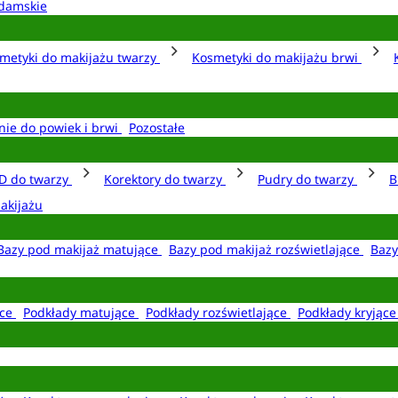
damskie
metyki do makijażu twarzy
Kosmetyki do makijażu brwi
nie do powiek i brwi
Pozostałe
D do twarzy
Korektory do twarzy
Pudry do twarzy
B
akijażu
Bazy pod makijaż matujące
Bazy pod makijaż rozświetlające
Bazy
ące
Podkłady matujące
Podkłady rozświetlające
Podkłady kryjąc