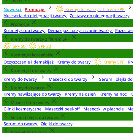
Twarz
Nowości
Promocje
Kremy do twarzy z filtrem SPF
Akcesoria do pielęgnacji twarzy
Zestawy do pielęgnacji twarzy
Promocje
Kosmetyki do twarzy
Demakijaż i oczyszczanie twarzy
Pozostał
Kremy do twarzy z filtrem SPF
SPF 50
SPF 30
Kosmetyki koreańskie
Oczyszczanie i demakijaż
Kremy do twarzy
Kremy SPF
Kr
Kosmetyki do twarzy
Kremy do twarzy
Maseczki do twarzy
Serum i olejki d
Kremy do twarzy
Kremy nawilżające do twarzy
Kremy na dzień
Kremy na noc
K
Maseczki do twarzy
Glinki kosmetyczne
Maseczki peel-off
Maseczki w płachcie
Ma
Serum i olejki do twarzy
Serum do twarzy
Olejki do twarzy
Kosmetyki do oczu