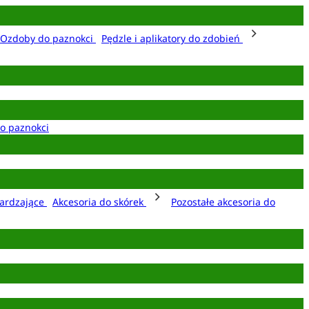
Ozdoby do paznokci
Pędzle i aplikatory do zdobień
o paznokci
ardzające
Akcesoria do skórek
Pozostałe akcesoria do