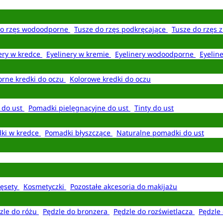
do rzęs wodoodporne
Tusze do rzęs podkręcające
Tusze do rzęs 
ery w kredce
Eyelinery w kremie
Eyelinery wodoodporne
Eyelin
rne kredki do oczu
Kolorowe kredki do oczu
 do ust
Pomadki pielęgnacyjne do ust
Tinty do ust
ki w kredce
Pomadki błyszczące
Naturalne pomadki do ust
ęsety
Kosmetyczki
Pozostałe akcesoria do makijażu
zle do różu
Pędzle do bronzera
Pędzle do rozświetlacza
Pędzle