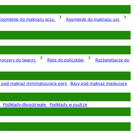
Kosmetyki do makijażu oczu
Kosmetyki do makijażu ust
ronzery do twarzy
Róże do policzków
Rozświetlacze do
 pod makijaż minimalizujące pory
Bazy pod makijaż maskujące
e
Podkłady długotrwałe
Podkłady w pudrze