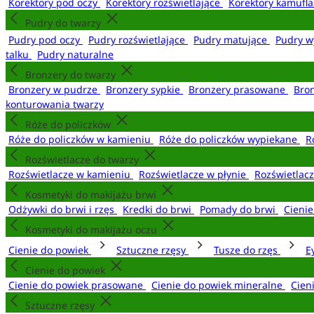
Korektory pod oczy
Korektory rozświetlające
Korektory kamufl
Pudry do twarzy
Pudry pod oczy
Pudry rozświetlające
Pudry matujące
Pudry w
talku
Pudry naturalne
Bronzery do twarzy
Bronzery w pudrze
Bronzery sypkie
Bronzery prasowane
Bro
konturowania twarzy
Róże do policzków
Róże do policzków w kamieniu
Róże do policzków wypiekane
R
Rozświetlacze do twarzy
Rozświetlacze w kamieniu
Rozświetlacze w płynie
Rozświetlacz
Kosmetyki do makijażu brwi
Odżywki do brwi i rzęs
Kredki do brwi
Pomady do brwi
Cieni
Kosmetyki do makijażu oczu
Cienie do powiek
Sztuczne rzęsy
Tusze do rzęs
E
Cienie do powiek
Cienie do powiek prasowane
Cienie do powiek mineralne
Cien
Sztuczne rzęsy