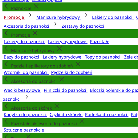
Paznokcie
Promocje
Manicure hybrydowy
Lakiery do paznokci
Akcesoria do paznokci
Zestawy do paznokci
Promocje
Lakiery do paznokci
Lakiery hybrydowe
Pozostałe
Manicure hybrydowy
Bazy do paznokci
Lakiery hybrydowe
Topy do paznokci
Żele d
Pędzle i aplikatory do zdobień
Wzorniki do paznokci
Pędzelki do zdobień
Akcesoria do paznokci
Waciki bezpyłowe
Pilniczki do paznokci
Bloczki polerskie do p
paznokci
Akcesoria do skórek
Kopytka do paznokci
Cążki do skórek
Radełka do paznokci
Pat
Pozostałe akcesoria do paznokci
Sztuczne paznokcie