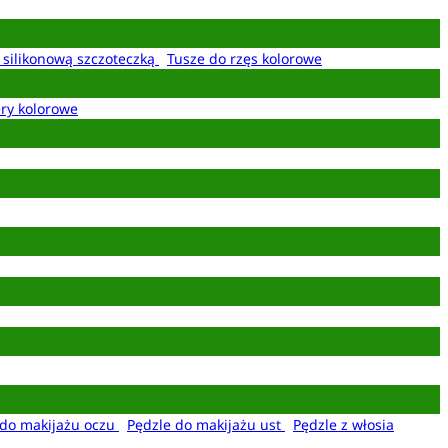
z silikonową szczoteczką
Tusze do rzęs kolorowe
ery kolorowe
 do makijażu oczu
Pędzle do makijażu ust
Pędzle z włosia