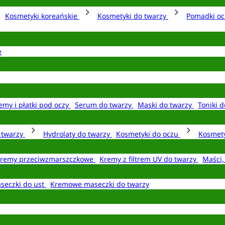
Kosmetyki koreańskie
Kosmetyki do twarzy
Pomadki o
e
emy i płatki pod oczy
Serum do twarzy
Maski do twarzy
Toniki d
o twarzy
Hydrolaty do twarzy
Kosmetyki do oczu
Kosmety
remy przeciwzmarszczkowe
Kremy z filtrem UV do twarzy
Maści,
seczki do ust
Kremowe maseczki do twarzy