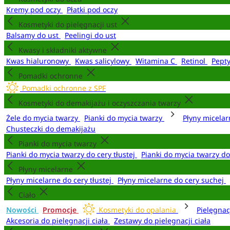
Kremy pod oczy
Płatki pod oczy
Kosmetyki do pielęgnacji ust
Balsamy do ust
Peelingi do ust
Kwasy i składniki aktywne
Kwas hialuronowy
Kwas salicylowy
Witamina C
Retinol
Pept
Pomadki ochronne
Pomadki ochronne z SPF
Kosmetyki do demakijażu i oczyszczania twarzy
Żele do mycia twarzy
Pianki do mycia twarzy
Płyny micela
Chusteczki do demakijażu
Pianki do mycia twarzy
Pianki do mycia twarzy do cery tłustej
Pianki do mycia twarzy d
Płyny micelarne
Płyny micelarne do cery tłustej
Płyny micelarne do cery suchej
Ciało
Nowości
Promocje
Kosmetyki do opalania
Pielęgnac
Akcesoria do pielęgnacji ciała
Zestawy do pielęgnacji ciała