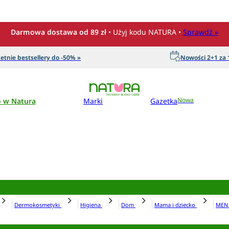
Darmowa dostawa od 89 zł
• Użyj kodu NATURA •
Sprawdź »
etnie bestsellery do -50% »
Nowości 2+1 za 1
o w Natura
Marki
Gazetka
Nowa
Dermokosmetyki
Higiena
Dom
Mama i dziecko
ME