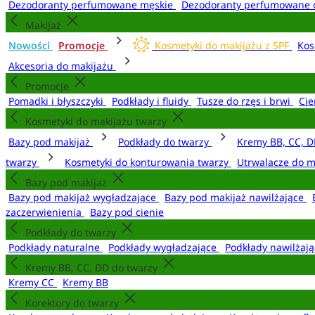
Dezodoranty perfumowane męskie
Dezodoranty perfumowane 
Makijaż
Nowości
Promocje
Kosmetyki do makijażu z SPF
Kos
Akcesoria do makijażu
Promocje
Pomadki i błyszczyki
Podkłady i fluidy
Tusze do rzęs i brwi
Cie
Kosmetyki do makijażu twarzy
Bazy pod makijaż
Podkłady do twarzy
Kremy BB, CC, D
twarzy
Kosmetyki do konturowania twarzy
Utrwalacze do m
Bazy pod makijaż
Bazy pod makijaż wygładzające
Bazy pod makijaż nawilżające
zaczerwienienia
Bazy pod cienie
Podkłady do twarzy
Podkłady naturalne
Podkłady wygładzające
Podkłady nawilżaj
Kremy BB, CC, DD do twarzy
Kremy CC
Kremy BB
Korektory do twarzy