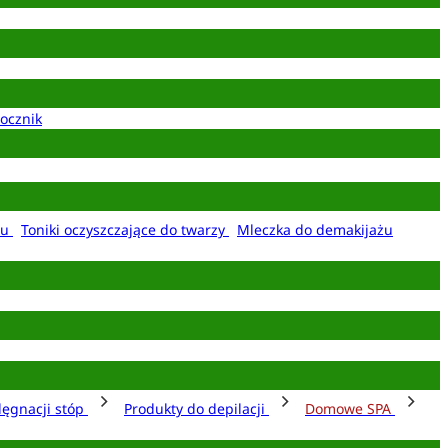
ocznik
żu
Toniki oczyszczające do twarzy
Mleczka do demakijażu
lęgnacji stóp
Produkty do depilacji
Domowe SPA