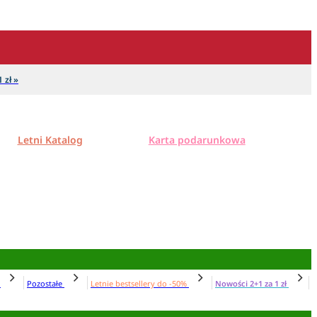
 zł »
Letni Katalog
Karta podarunkowa
N
Pozostałe
Letnie bestsellery do -50%
Nowości 2+1 za 1 zł