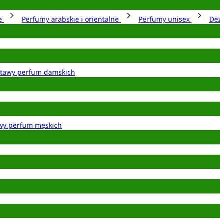
ie
Perfumy arabskie i orientalne
Perfumy unisex
De
tawy perfum damskich
wy perfum męskich