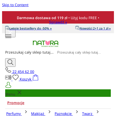
Skip to Content
Darmowa dostawa od 119 zł
• Użyj kodu FREE •
Sprawdź »
Letnie bestsellery do -50% »
Nowości 2+1 za 1 zł »
Przeszukaj cały sklep tutaj...
22 454 62 00
Koszyk
Menu
Promocje
Perfumy
Makijaż
Paznokcie
Twarz