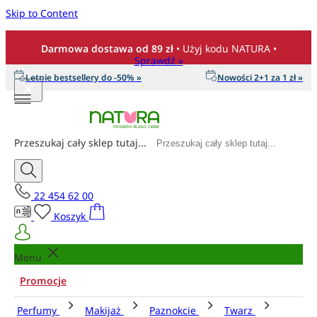
Skip to Content
Darmowa dostawa od 89 zł
• Użyj kodu NATURA •
Sprawdź »
Letnie bestsellery do -50% »
Nowości 2+1 za 1 zł »
Przeszukaj cały sklep tutaj...
22 454 62 00
Koszyk
Menu
Promocje
Perfumy
Makijaż
Paznokcie
Twarz