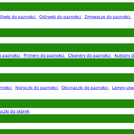
Oliwki do paznokci
Odżywki do paznokci
Zmywacze do paznokci
o paznokci
Primery do paznokci
Cleanery do paznokci
Acetony d
aznokci
Nożyczki do paznokci
Obcinaczki do paznokci
Lampy utw
yczki do skórek