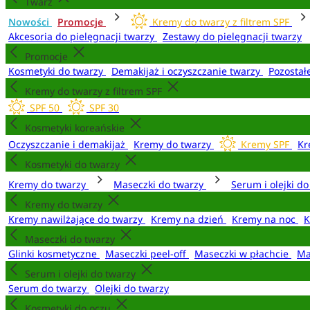
Twarz
Nowości
Promocje
Kremy do twarzy z filtrem SPF
Akcesoria do pielęgnacji twarzy
Zestawy do pielęgnacji twarzy
Promocje
Kosmetyki do twarzy
Demakijaż i oczyszczanie twarzy
Pozostał
Kremy do twarzy z filtrem SPF
SPF 50
SPF 30
Kosmetyki koreańskie
Oczyszczanie i demakijaż
Kremy do twarzy
Kremy SPF
Kr
Kosmetyki do twarzy
Kremy do twarzy
Maseczki do twarzy
Serum i olejki d
Kremy do twarzy
Kremy nawilżające do twarzy
Kremy na dzień
Kremy na noc
K
Maseczki do twarzy
Glinki kosmetyczne
Maseczki peel-off
Maseczki w płachcie
Ma
Serum i olejki do twarzy
Serum do twarzy
Olejki do twarzy
Kosmetyki do oczu