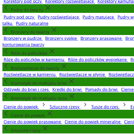
Korektory pod oczy
Korektory rozświetlające
Korektory kamufl
Pudry do twarzy
Pudry pod oczy
Pudry rozświetlające
Pudry matujące
Pudry w
talku
Pudry naturalne
Bronzery do twarzy
Bronzery w pudrze
Bronzery sypkie
Bronzery prasowane
Bro
konturowania twarzy
Róże do policzków
Róże do policzków w kamieniu
Róże do policzków wypiekane
R
Rozświetlacze do twarzy
Rozświetlacze w kamieniu
Rozświetlacze w płynie
Rozświetlacz
Kosmetyki do makijażu brwi
Odżywki do brwi i rzęs
Kredki do brwi
Pomady do brwi
Cieni
Kosmetyki do makijażu oczu
Cienie do powiek
Sztuczne rzęsy
Tusze do rzęs
E
Cienie do powiek
Cienie do powiek prasowane
Cienie do powiek mineralne
Cien
Sztuczne rzęsy