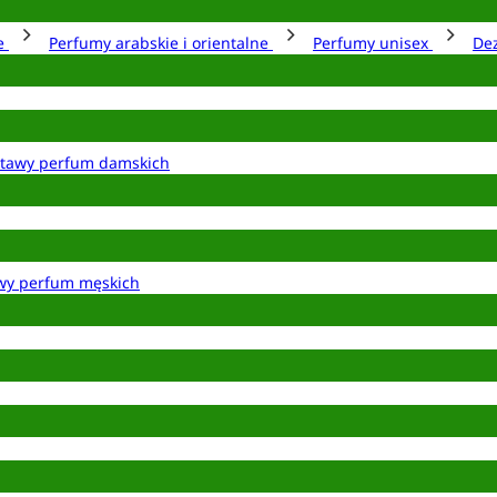
ie
Perfumy arabskie i orientalne
Perfumy unisex
De
tawy perfum damskich
wy perfum męskich