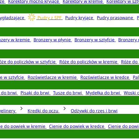
aże
Korektory mocno kryjące
Korektory w kremie
Korektory w szt
ygładzające
Pudry z SPF
Pudry kryjące
Pudry prasowane
nzery w kremie
Bronzery w płynie
Bronzery w sztyfcie
Bronzery 
óże do policzków w sztyfcie
Róże do policzków w kremie
Róże do 
e w sztyfcie
Rozświetlacze w kremie
Rozświetlacze w kredce
Pal
e do brwi
Pisaki do brwi
Tusze do brwi
Mydełka do brwi
Woski 
yelinery
Kredki do oczu
Odżywki do rzęs i brwi
ie do powiek w kremie
Cienie do powiek w kredce
Cienie do powi