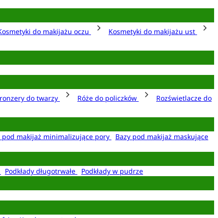
Kosmetyki do makijażu oczu
Kosmetyki do makijażu ust
ronzery do twarzy
Róże do policzków
Rozświetlacze do
 pod makijaż minimalizujące pory
Bazy pod makijaż maskujące
e
Podkłady długotrwałe
Podkłady w pudrze