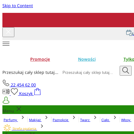
Skip to Content
L
Promocje
Nowości
Tylk
Przeszukaj cały sklep tutaj...
22 454 62 00
Koszyk
Menu
Perfumy
Makijaż
Paznokcie
Twarz
Ciało
Włosy
Strefa opalania