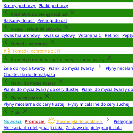
Kremy pod oczy
Płatki pod oczy
Kosmetyki do pielęgnacji ust
Balsamy do ust
Peelingi do ust
Kwasy i składniki aktywne
Kwas hialuronowy
Kwas salicylowy
Witamina C
Retinol
Pept
Pomadki ochronne
Pomadki ochronne z SPF
Kosmetyki do demakijażu i oczyszczania twarzy
Żele do mycia twarzy
Pianki do mycia twarzy
Płyny micela
Chusteczki do demakijażu
Pianki do mycia twarzy
Pianki do mycia twarzy do cery tłustej
Pianki do mycia twarzy d
Płyny micelarne
Płyny micelarne do cery tłustej
Płyny micelarne do cery suchej
Ciało
Nowości
Promocje
Kosmetyki do opalania
Pielęgnac
Akcesoria do pielęgnacji ciała
Zestawy do pielęgnacji ciała