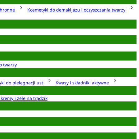
chronne
Kosmetyki do demakijażu i oczyszczania twarzy
o twarzy
ki do pielęgnacji ust
Kwasy i składniki aktywne
 kremy i żele na trądzik