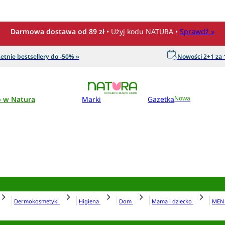
Darmowa dostawa od 89 zł
• Użyj kodu NATURA •
Sprawdź »
etnie bestsellery do -50% »
Nowości 2+1 za 1
o w Natura
Marki
Gazetka
Nowa
Dermokosmetyki
Higiena
Dom
Mama i dziecko
ME