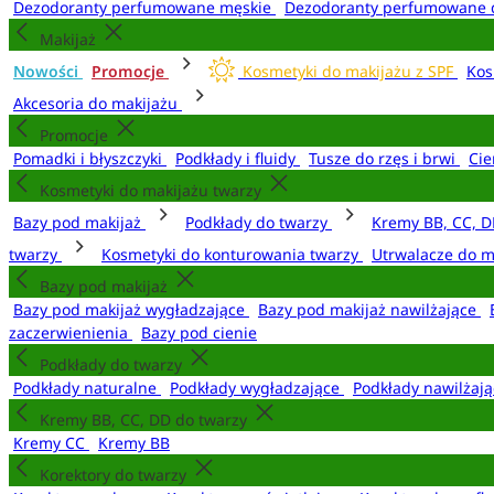
Dezodoranty perfumowane męskie
Dezodoranty perfumowane 
Makijaż
Nowości
Promocje
Kosmetyki do makijażu z SPF
Kos
Akcesoria do makijażu
Promocje
Pomadki i błyszczyki
Podkłady i fluidy
Tusze do rzęs i brwi
Cie
Kosmetyki do makijażu twarzy
Bazy pod makijaż
Podkłady do twarzy
Kremy BB, CC, D
twarzy
Kosmetyki do konturowania twarzy
Utrwalacze do m
Bazy pod makijaż
Bazy pod makijaż wygładzające
Bazy pod makijaż nawilżające
zaczerwienienia
Bazy pod cienie
Podkłady do twarzy
Podkłady naturalne
Podkłady wygładzające
Podkłady nawilżaj
Kremy BB, CC, DD do twarzy
Kremy CC
Kremy BB
Korektory do twarzy