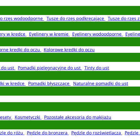
do rzęs wodoodporne
Tusze do rzęs podkręcające
Tusze do rzęs 
ery w kredce
Eyelinery w kremie
Eyelinery wodoodporne
Eyelin
rne kredki do oczu
Kolorowe kredki do oczu
 do ust
Pomadki pielęgnacyjne do ust
Tinty do ust
ki w kredce
Pomadki błyszczące
Naturalne pomadki do ust
ęsety
Kosmetyczki
Pozostałe akcesoria do makijażu
zle do różu
Pędzle do bronzera
Pędzle do rozświetlacza
Pędzle