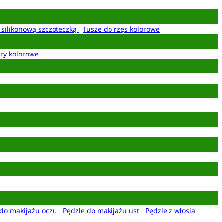
z silikonową szczoteczką
Tusze do rzęs kolorowe
ery kolorowe
 do makijażu oczu
Pędzle do makijażu ust
Pędzle z włosia