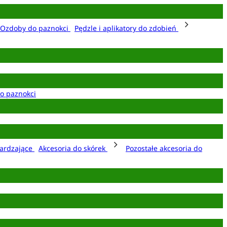
Ozdoby do paznokci
Pędzle i aplikatory do zdobień
o paznokci
ardzające
Akcesoria do skórek
Pozostałe akcesoria do