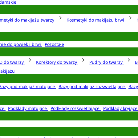
damskie
metyki do makijażu twarzy
Kosmetyki do makijażu brwi
nie do powiek i brwi
Pozostałe
D do twarzy
Korektory do twarzy
Pudry do twarzy
B
akijażu
Bazy pod makijaż matujące
Bazy pod makijaż rozświetlające
Bazy
ące
Podkłady matujące
Podkłady rozświetlające
Podkłady kryjąc