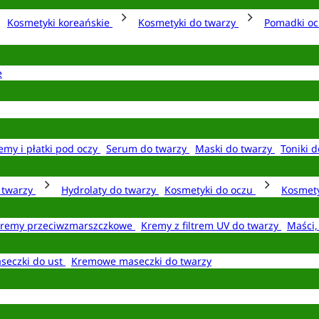
Kosmetyki koreańskie
Kosmetyki do twarzy
Pomadki o
e
emy i płatki pod oczy
Serum do twarzy
Maski do twarzy
Toniki d
o twarzy
Hydrolaty do twarzy
Kosmetyki do oczu
Kosmety
remy przeciwzmarszczkowe
Kremy z filtrem UV do twarzy
Maści,
seczki do ust
Kremowe maseczki do twarzy