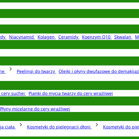
ydy
Niacynamid
Kolagen
Ceramidy
Koenzym Q10
Skwalan
M
rne
Peelingi do twarzy
Olejki i płyny dwufazowe do demakija
o cery suchej
Pianki do mycia twarzy do cery wrażliwej
Płyny micelarne do cery wrażliwej
ja ciała
Kosmetyki do pielęgnacji dłoni
Kosmetyki do pie