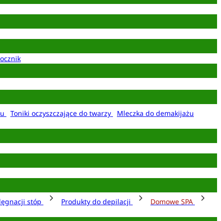
ocznik
żu
Toniki oczyszczające do twarzy
Mleczka do demakijażu
lęgnacji stóp
Produkty do depilacji
Domowe SPA