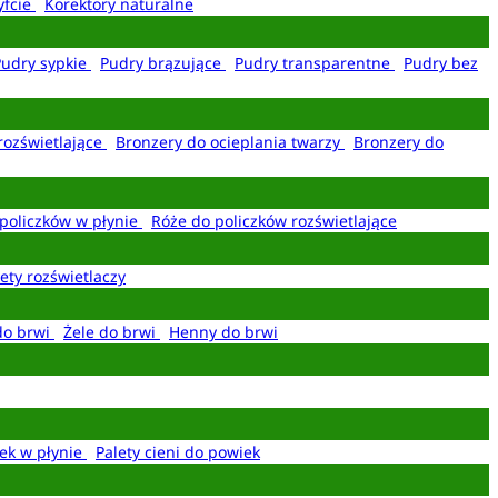
yfcie
Korektory naturalne
Pudry sypkie
Pudry brązujące
Pudry transparentne
Pudry bez
rozświetlające
Bronzery do ocieplania twarzy
Bronzery do
policzków w płynie
Róże do policzków rozświetlające
ety rozświetlaczy
do brwi
Żele do brwi
Henny do brwi
ek w płynie
Palety cieni do powiek