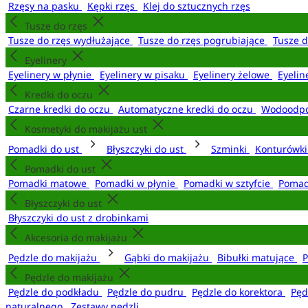
Rzęsy na pasku
Kępki rzęs
Klej do sztucznych rzęs
Tusze do rzęs
Tusze do rzęs wydłużające
Tusze do rzęs pogrubiające
Tusze 
Eyelinery
Eyelinery w płynie
Eyelinery w pisaku
Eyelinery żelowe
Eyelin
Kredki do oczu
Czarne kredki do oczu
Automatyczne kredki do oczu
Wodoodpo
Kosmetyki do makijażu ust
Pomadki do ust
Błyszczyki do ust
Szminki
Konturówki
Pomadki do ust
Pomadki matowe
Pomadki w płynie
Pomadki w sztyfcie
Pomad
Błyszczyki do ust
Błyszczyki do ust z drobinkami
Akcesoria do makijażu
Pędzle do makijażu
Gąbki do makijażu
Bibułki matujące
P
Pędzle do makijażu
Pędzle do podkładu
Pędzle do pudru
Pędzle do korektora
Pęd
naturalnego
Zestawy pędzli