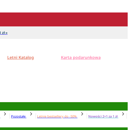
 zł »
Letni Katalog
Karta podarunkowa
N
Pozostałe
Letnie bestsellery do -50%
Nowości 2+1 za 1 zł