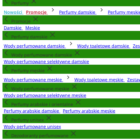
Perfumy
Nowości
Promocje
Perfumy damskie
Perfumy męsk
Promocje
Damskie
Męskie
Perfumy damskie
Wody perfumowane damskie
Wody toaletowe damskie
Zes
Wody perfumowane damskie
Wody perfumowane selektywne damskie
Perfumy męskie
Wody perfumowane męskie
Wody toaletowe męskie
Zesta
Wody perfumowane męskie
Wody perfumowane selektywne męskie
Perfumy arabskie i orientalne
Perfumy arabskie damskie
Perfumy arabskie męskie
Perfumy unisex
Wody perfumowane unisex
Dezodoranty perfumowane