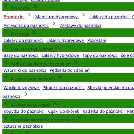
Paznokcie
Promocje
Manicure hybrydowy
Lakiery do paznokci
Akcesoria do paznokci
Zestawy do paznokci
Promocje
Lakiery do paznokci
Lakiery hybrydowe
Pozostałe
Manicure hybrydowy
Bazy do paznokci
Lakiery hybrydowe
Topy do paznokci
Żele d
Pędzle i aplikatory do zdobień
Wzorniki do paznokci
Pędzelki do zdobień
Akcesoria do paznokci
Waciki bezpyłowe
Pilniczki do paznokci
Bloczki polerskie do p
paznokci
Akcesoria do skórek
Kopytka do paznokci
Cążki do skórek
Radełka do paznokci
Pat
Pozostałe akcesoria do paznokci
Sztuczne paznokcie