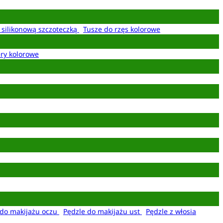
z silikonową szczoteczką
Tusze do rzęs kolorowe
ery kolorowe
 do makijażu oczu
Pędzle do makijażu ust
Pędzle z włosia