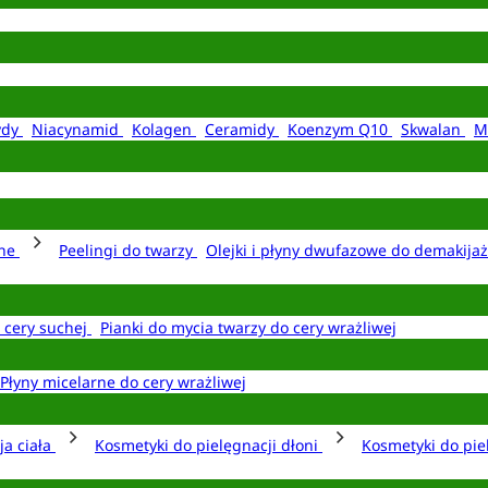
ydy
Niacynamid
Kolagen
Ceramidy
Koenzym Q10
Skwalan
M
rne
Peelingi do twarzy
Olejki i płyny dwufazowe do demakija
o cery suchej
Pianki do mycia twarzy do cery wrażliwej
Płyny micelarne do cery wrażliwej
ja ciała
Kosmetyki do pielęgnacji dłoni
Kosmetyki do pie