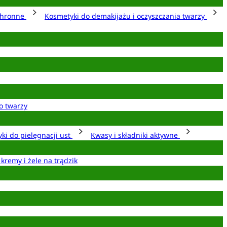
chronne
Kosmetyki do demakijażu i oczyszczania twarzy
o twarzy
ki do pielęgnacji ust
Kwasy i składniki aktywne
 kremy i żele na trądzik