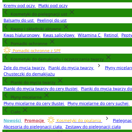
Kremy pod oczy
Płatki pod oczy
Kosmetyki do pielęgnacji ust
Balsamy do ust
Peelingi do ust
Kwasy i składniki aktywne
Kwas hialuronowy
Kwas salicylowy
Witamina C
Retinol
Pept
Pomadki ochronne
Pomadki ochronne z SPF
Kosmetyki do demakijażu i oczyszczania twarzy
Żele do mycia twarzy
Pianki do mycia twarzy
Płyny micela
Chusteczki do demakijażu
Pianki do mycia twarzy
Pianki do mycia twarzy do cery tłustej
Pianki do mycia twarzy d
Płyny micelarne
Płyny micelarne do cery tłustej
Płyny micelarne do cery suchej
Ciało
Nowości
Promocje
Kosmetyki do opalania
Pielęgnac
Akcesoria do pielęgnacji ciała
Zestawy do pielęgnacji ciała