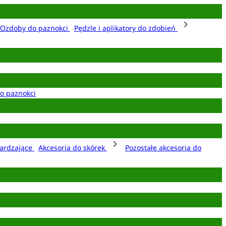
Ozdoby do paznokci
Pędzle i aplikatory do zdobień
o paznokci
ardzające
Akcesoria do skórek
Pozostałe akcesoria do