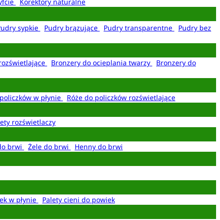
yfcie
Korektory naturalne
Pudry sypkie
Pudry brązujące
Pudry transparentne
Pudry bez
rozświetlające
Bronzery do ocieplania twarzy
Bronzery do
policzków w płynie
Róże do policzków rozświetlające
ety rozświetlaczy
do brwi
Żele do brwi
Henny do brwi
ek w płynie
Palety cieni do powiek