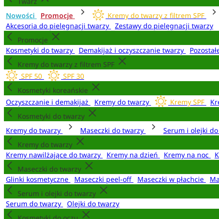
Twarz
Nowości
Promocje
Kremy do twarzy z filtrem SPF
Akcesoria do pielęgnacji twarzy
Zestawy do pielęgnacji twarzy
Promocje
Kosmetyki do twarzy
Demakijaż i oczyszczanie twarzy
Pozostał
Kremy do twarzy z filtrem SPF
SPF 50
SPF 30
Kosmetyki koreańskie
Oczyszczanie i demakijaż
Kremy do twarzy
Kremy SPF
Kr
Kosmetyki do twarzy
Kremy do twarzy
Maseczki do twarzy
Serum i olejki d
Kremy do twarzy
Kremy nawilżające do twarzy
Kremy na dzień
Kremy na noc
K
Maseczki do twarzy
Glinki kosmetyczne
Maseczki peel-off
Maseczki w płachcie
Ma
Serum i olejki do twarzy
Serum do twarzy
Olejki do twarzy
Kosmetyki do oczu