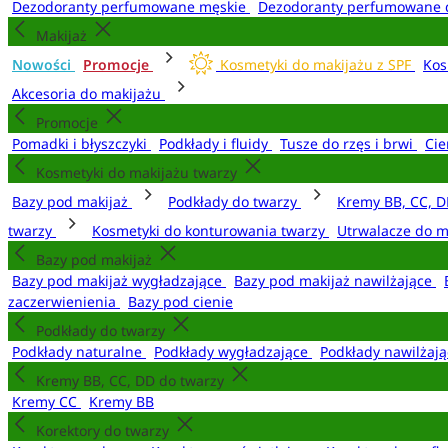
Dezodoranty perfumowane męskie
Dezodoranty perfumowane 
Makijaż
Nowości
Promocje
Kosmetyki do makijażu z SPF
Kos
Akcesoria do makijażu
Promocje
Pomadki i błyszczyki
Podkłady i fluidy
Tusze do rzęs i brwi
Cie
Kosmetyki do makijażu twarzy
Bazy pod makijaż
Podkłady do twarzy
Kremy BB, CC, D
twarzy
Kosmetyki do konturowania twarzy
Utrwalacze do m
Bazy pod makijaż
Bazy pod makijaż wygładzające
Bazy pod makijaż nawilżające
zaczerwienienia
Bazy pod cienie
Podkłady do twarzy
Podkłady naturalne
Podkłady wygładzające
Podkłady nawilżaj
Kremy BB, CC, DD do twarzy
Kremy CC
Kremy BB
Korektory do twarzy