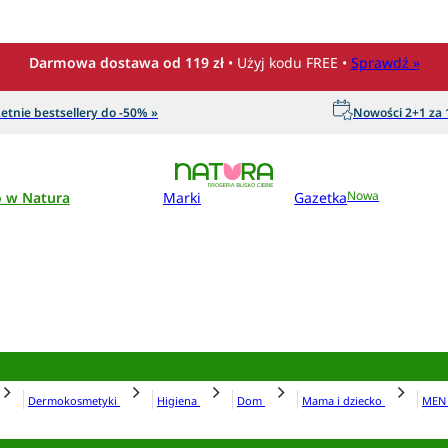
Darmowa dostawa od 119 zł
• Użyj kodu FREE •
Sprawdź »
etnie bestsellery do -50% »
Nowości 2+1 za 1
o w Natura
Marki
Gazetka
Nowa
Dermokosmetyki
Higiena
Dom
Mama i dziecko
ME