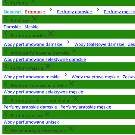
Perfumy
Nowości
Promocje
Perfumy damskie
Perfumy męsk
Promocje
Damskie
Męskie
Perfumy damskie
Wody perfumowane damskie
Wody toaletowe damskie
Zes
Wody perfumowane damskie
Wody perfumowane selektywne damskie
Perfumy męskie
Wody perfumowane męskie
Wody toaletowe męskie
Zesta
Wody perfumowane męskie
Wody perfumowane selektywne męskie
Perfumy arabskie i orientalne
Perfumy arabskie damskie
Perfumy arabskie męskie
Perfumy unisex
Wody perfumowane unisex
Dezodoranty perfumowane