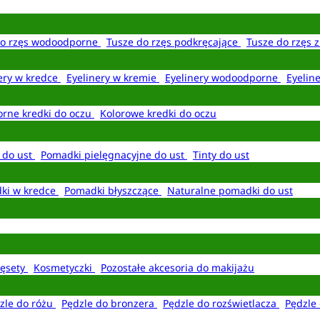
do rzęs wodoodporne
Tusze do rzęs podkręcające
Tusze do rzęs 
ery w kredce
Eyelinery w kremie
Eyelinery wodoodporne
Eyelin
rne kredki do oczu
Kolorowe kredki do oczu
 do ust
Pomadki pielęgnacyjne do ust
Tinty do ust
ki w kredce
Pomadki błyszczące
Naturalne pomadki do ust
ęsety
Kosmetyczki
Pozostałe akcesoria do makijażu
zle do różu
Pędzle do bronzera
Pędzle do rozświetlacza
Pędzle