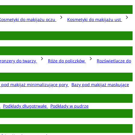
Kosmetyki do makijażu oczu
Kosmetyki do makijażu ust
ronzery do twarzy
Róże do policzków
Rozświetlacze do
 pod makijaż minimalizujące pory
Bazy pod makijaż maskujące
e
Podkłady długotrwałe
Podkłady w pudrze