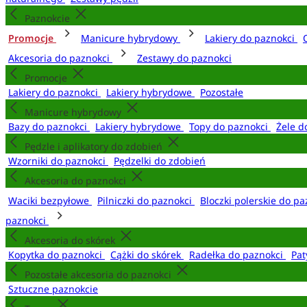
Paznokcie
Promocje
Manicure hybrydowy
Lakiery do paznokci
Akcesoria do paznokci
Zestawy do paznokci
Promocje
Lakiery do paznokci
Lakiery hybrydowe
Pozostałe
Manicure hybrydowy
Bazy do paznokci
Lakiery hybrydowe
Topy do paznokci
Żele d
Pędzle i aplikatory do zdobień
Wzorniki do paznokci
Pędzelki do zdobień
Akcesoria do paznokci
Waciki bezpyłowe
Pilniczki do paznokci
Bloczki polerskie do p
paznokci
Akcesoria do skórek
Kopytka do paznokci
Cążki do skórek
Radełka do paznokci
Pat
Pozostałe akcesoria do paznokci
Sztuczne paznokcie