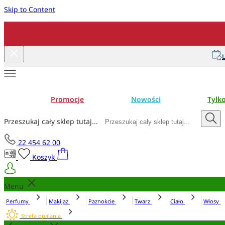
Skip to Content
L
Promocje
Nowości
Tylk
Przeszukaj cały sklep tutaj...
22 454 62 00
Koszyk
Menu
Perfumy
Makijaż
Paznokcie
Twarz
Ciało
Włosy
Strefa opalania