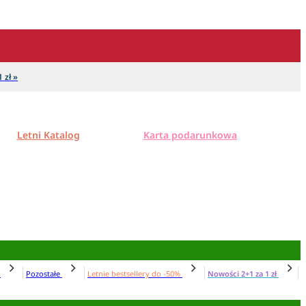
 zł »
Letni Katalog
Karta podarunkowa
N
Pozostałe
Letnie bestsellery do -50%
Nowości 2+1 za 1 zł