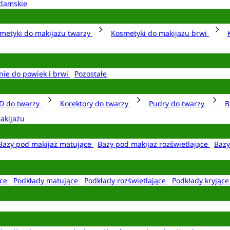
damskie
metyki do makijażu twarzy
Kosmetyki do makijażu brwi
nie do powiek i brwi
Pozostałe
D do twarzy
Korektory do twarzy
Pudry do twarzy
B
akijażu
Bazy pod makijaż matujące
Bazy pod makijaż rozświetlające
Bazy
ące
Podkłady matujące
Podkłady rozświetlające
Podkłady kryjąc