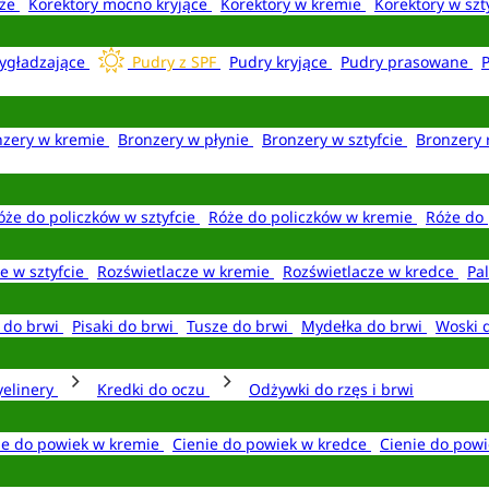
aże
Korektory mocno kryjące
Korektory w kremie
Korektory w szt
ygładzające
Pudry z SPF
Pudry kryjące
Pudry prasowane
nzery w kremie
Bronzery w płynie
Bronzery w sztyfcie
Bronzery 
óże do policzków w sztyfcie
Róże do policzków w kremie
Róże do 
e w sztyfcie
Rozświetlacze w kremie
Rozświetlacze w kredce
Pal
e do brwi
Pisaki do brwi
Tusze do brwi
Mydełka do brwi
Woski 
yelinery
Kredki do oczu
Odżywki do rzęs i brwi
ie do powiek w kremie
Cienie do powiek w kredce
Cienie do powi