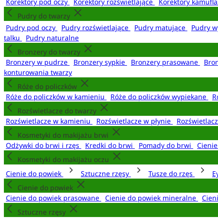
Korektory pod oczy
Korektory rozświetlające
Korektory kamufl
Pudry do twarzy
Pudry pod oczy
Pudry rozświetlające
Pudry matujące
Pudry w
talku
Pudry naturalne
Bronzery do twarzy
Bronzery w pudrze
Bronzery sypkie
Bronzery prasowane
Bro
konturowania twarzy
Róże do policzków
Róże do policzków w kamieniu
Róże do policzków wypiekane
R
Rozświetlacze do twarzy
Rozświetlacze w kamieniu
Rozświetlacze w płynie
Rozświetlacz
Kosmetyki do makijażu brwi
Odżywki do brwi i rzęs
Kredki do brwi
Pomady do brwi
Cieni
Kosmetyki do makijażu oczu
Cienie do powiek
Sztuczne rzęsy
Tusze do rzęs
E
Cienie do powiek
Cienie do powiek prasowane
Cienie do powiek mineralne
Cien
Sztuczne rzęsy