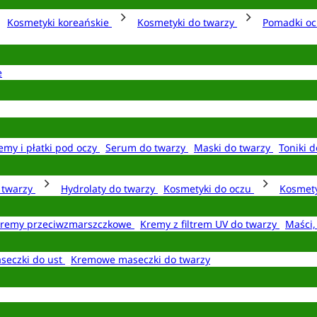
Kosmetyki koreańskie
Kosmetyki do twarzy
Pomadki o
e
emy i płatki pod oczy
Serum do twarzy
Maski do twarzy
Toniki d
o twarzy
Hydrolaty do twarzy
Kosmetyki do oczu
Kosmety
remy przeciwzmarszczkowe
Kremy z filtrem UV do twarzy
Maści,
seczki do ust
Kremowe maseczki do twarzy