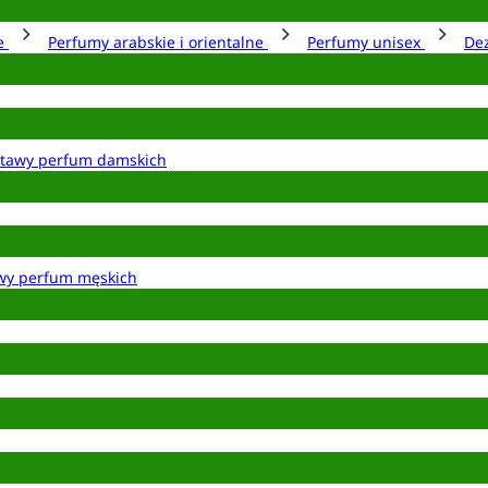
ie
Perfumy arabskie i orientalne
Perfumy unisex
De
tawy perfum damskich
wy perfum męskich