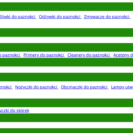
Oliwki do paznokci
Odżywki do paznokci
Zmywacze do paznokci
o paznokci
Primery do paznokci
Cleanery do paznokci
Acetony d
aznokci
Nożyczki do paznokci
Obcinaczki do paznokci
Lampy utw
yczki do skórek