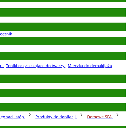
ocznik
żu
Toniki oczyszczające do twarzy
Mleczka do demakijażu
lęgnacji stóp
Produkty do depilacji
Domowe SPA