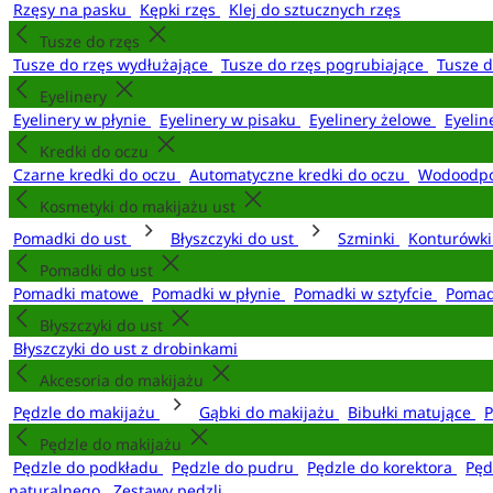
Rzęsy na pasku
Kępki rzęs
Klej do sztucznych rzęs
Tusze do rzęs
Tusze do rzęs wydłużające
Tusze do rzęs pogrubiające
Tusze 
Eyelinery
Eyelinery w płynie
Eyelinery w pisaku
Eyelinery żelowe
Eyelin
Kredki do oczu
Czarne kredki do oczu
Automatyczne kredki do oczu
Wodoodpo
Kosmetyki do makijażu ust
Pomadki do ust
Błyszczyki do ust
Szminki
Konturówki
Pomadki do ust
Pomadki matowe
Pomadki w płynie
Pomadki w sztyfcie
Pomad
Błyszczyki do ust
Błyszczyki do ust z drobinkami
Akcesoria do makijażu
Pędzle do makijażu
Gąbki do makijażu
Bibułki matujące
P
Pędzle do makijażu
Pędzle do podkładu
Pędzle do pudru
Pędzle do korektora
Pęd
naturalnego
Zestawy pędzli