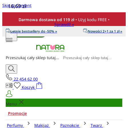
Skip to Content
16,69 zł
Ilość
Darmowa dostawa od 119 zł
• Użyj kodu FREE •
Sprawdź »
Letnie bestsellery do -50% »
Nowości 2+1 za 1 zł »
Dodaj do koszyka
Przeszukaj cały sklep tutaj...
22 454 62 00
Koszyk
Menu
Promocje
Perfumy
Makijaż
Paznokcie
Twarz