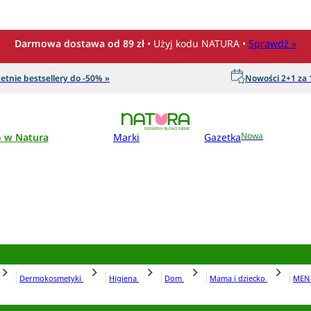
Darmowa dostawa od 89 zł
• Użyj kodu NATURA •
Sprawdź »
etnie bestsellery do -50% »
Nowości 2+1 za 1
o w Natura
Marki
Gazetka
Nowa
Dermokosmetyki
Higiena
Dom
Mama i dziecko
ME