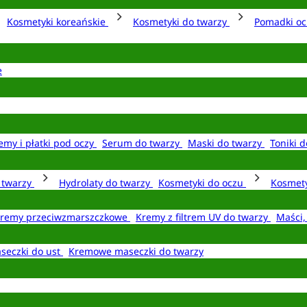
Kosmetyki koreańskie
Kosmetyki do twarzy
Pomadki o
e
emy i płatki pod oczy
Serum do twarzy
Maski do twarzy
Toniki d
o twarzy
Hydrolaty do twarzy
Kosmetyki do oczu
Kosmety
remy przeciwzmarszczkowe
Kremy z filtrem UV do twarzy
Maści,
seczki do ust
Kremowe maseczki do twarzy