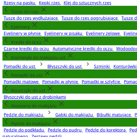
Rzęsy na pasku
Kępki rzęs
Klej do sztucznych rzęs
Tusze do rzęs
Tusze do rzęs wydłużające
Tusze do rzęs pogrubiające
Tusze 
Eyelinery
Eyelinery w płynie
Eyelinery w pisaku
Eyelinery żelowe
Eyelin
Kredki do oczu
Czarne kredki do oczu
Automatyczne kredki do oczu
Wodoodpo
Kosmetyki do makijażu ust
Pomadki do ust
Błyszczyki do ust
Szminki
Konturówki
Pomadki do ust
Pomadki matowe
Pomadki w płynie
Pomadki w sztyfcie
Pomad
Błyszczyki do ust
Błyszczyki do ust z drobinkami
Akcesoria do makijażu
Pędzle do makijażu
Gąbki do makijażu
Bibułki matujące
P
Pędzle do makijażu
Pędzle do podkładu
Pędzle do pudru
Pędzle do korektora
Pęd
naturalnego
Zestawy pędzli