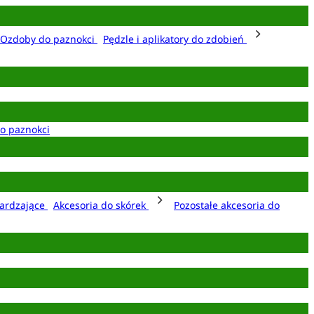
Ozdoby do paznokci
Pędzle i aplikatory do zdobień
o paznokci
ardzające
Akcesoria do skórek
Pozostałe akcesoria do