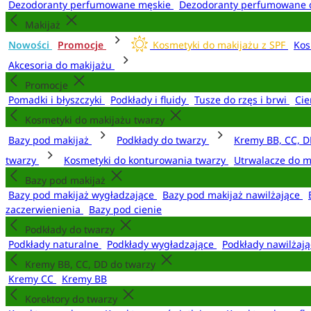
Dezodoranty perfumowane męskie
Dezodoranty perfumowane 
Makijaż
Nowości
Promocje
Kosmetyki do makijażu z SPF
Kos
Akcesoria do makijażu
Promocje
Pomadki i błyszczyki
Podkłady i fluidy
Tusze do rzęs i brwi
Cie
Kosmetyki do makijażu twarzy
Bazy pod makijaż
Podkłady do twarzy
Kremy BB, CC, D
twarzy
Kosmetyki do konturowania twarzy
Utrwalacze do m
Bazy pod makijaż
Bazy pod makijaż wygładzające
Bazy pod makijaż nawilżające
zaczerwienienia
Bazy pod cienie
Podkłady do twarzy
Podkłady naturalne
Podkłady wygładzające
Podkłady nawilżaj
Kremy BB, CC, DD do twarzy
Kremy CC
Kremy BB
Korektory do twarzy