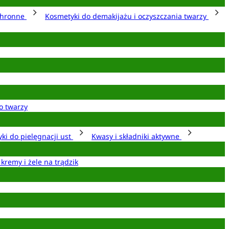
chronne
Kosmetyki do demakijażu i oczyszczania twarzy
o twarzy
ki do pielęgnacji ust
Kwasy i składniki aktywne
 kremy i żele na trądzik