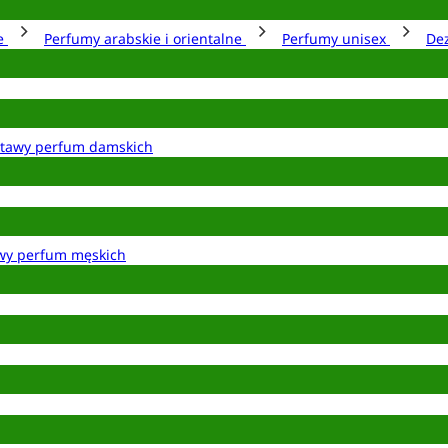
ie
Perfumy arabskie i orientalne
Perfumy unisex
De
tawy perfum damskich
wy perfum męskich