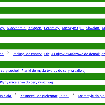
ydy
Niacynamid
Kolagen
Ceramidy
Koenzym Q10
Skwalan
M
rne
Peelingi do twarzy
Olejki i płyny dwufazowe do demakija
o cery suchej
Pianki do mycia twarzy do cery wrażliwej
Płyny micelarne do cery wrażliwej
ja ciała
Kosmetyki do pielęgnacji dłoni
Kosmetyki do pie