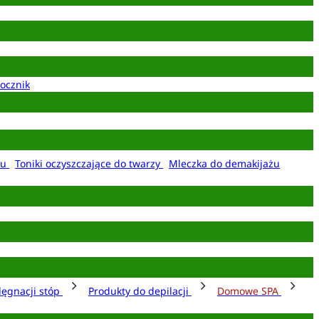
ocznik
żu
Toniki oczyszczające do twarzy
Mleczka do demakijażu
lęgnacji stóp
Produkty do depilacji
Domowe SPA