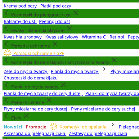
Kremy pod oczy
Płatki pod oczy
Kosmetyki do pielęgnacji ust
Balsamy do ust
Peelingi do ust
Kwasy i składniki aktywne
Kwas hialuronowy
Kwas salicylowy
Witamina C
Retinol
Pept
Pomadki ochronne
Pomadki ochronne z SPF
Kosmetyki do demakijażu i oczyszczania twarzy
Żele do mycia twarzy
Pianki do mycia twarzy
Płyny micela
Chusteczki do demakijażu
Pianki do mycia twarzy
Pianki do mycia twarzy do cery tłustej
Pianki do mycia twarzy d
Płyny micelarne
Płyny micelarne do cery tłustej
Płyny micelarne do cery suchej
Ciało
Nowości
Promocje
Kosmetyki do opalania
Pielęgnac
Akcesoria do pielęgnacji ciała
Zestawy do pielęgnacji ciała