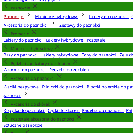
Paznokcie
Promocje
Manicure hybrydowy
Lakiery do paznokci
Akcesoria do paznokci
Zestawy do paznokci
Promocje
Lakiery do paznokci
Lakiery hybrydowe
Pozostałe
Manicure hybrydowy
Bazy do paznokci
Lakiery hybrydowe
Topy do paznokci
Żele d
Pędzle i aplikatory do zdobień
Wzorniki do paznokci
Pędzelki do zdobień
Akcesoria do paznokci
Waciki bezpyłowe
Pilniczki do paznokci
Bloczki polerskie do p
paznokci
Akcesoria do skórek
Kopytka do paznokci
Cążki do skórek
Radełka do paznokci
Pat
Pozostałe akcesoria do paznokci
Sztuczne paznokcie