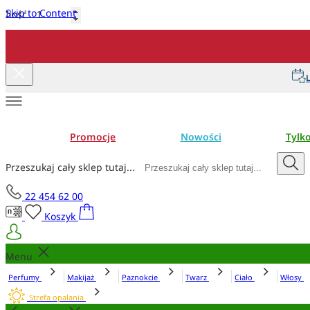
Skip to Content
Ilość
Dodaj do koszyka
L
Promocje
Nowości
Tylk
Przeszukaj cały sklep tutaj...
22 454 62 00
Koszyk
Menu
Perfumy
Makijaż
Paznokcie
Twarz
Ciało
Włosy
Strefa opalania