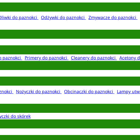
Oliwki do paznokci
Odżywki do paznokci
Zmywacze do paznokci
o paznokci
Primery do paznokci
Cleanery do paznokci
Acetony d
aznokci
Nożyczki do paznokci
Obcinaczki do paznokci
Lampy utw
yczki do skórek