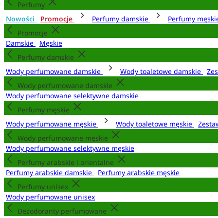
Perfumy
Nowości
Promocje
Perfumy damskie
Perfumy męsk
Promocje
Damskie
Męskie
Perfumy damskie
Wody perfumowane damskie
Wody toaletowe damskie
Zes
Wody perfumowane damskie
Wody perfumowane selektywne damskie
Perfumy męskie
Wody perfumowane męskie
Wody toaletowe męskie
Zesta
Wody perfumowane męskie
Wody perfumowane selektywne męskie
Perfumy arabskie i orientalne
Perfumy arabskie damskie
Perfumy arabskie męskie
Perfumy unisex
Wody perfumowane unisex
Dezodoranty perfumowane