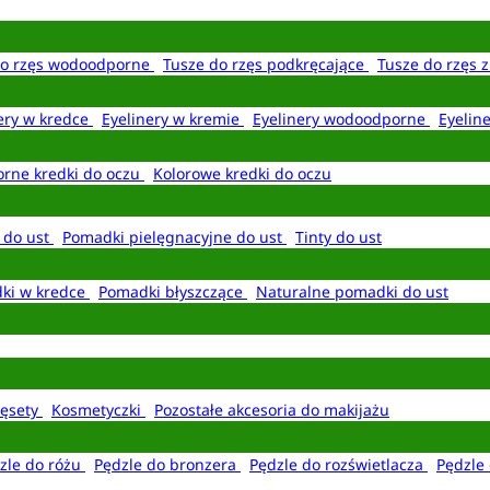
do rzęs wodoodporne
Tusze do rzęs podkręcające
Tusze do rzęs 
ery w kredce
Eyelinery w kremie
Eyelinery wodoodporne
Eyelin
rne kredki do oczu
Kolorowe kredki do oczu
 do ust
Pomadki pielęgnacyjne do ust
Tinty do ust
ki w kredce
Pomadki błyszczące
Naturalne pomadki do ust
ęsety
Kosmetyczki
Pozostałe akcesoria do makijażu
zle do różu
Pędzle do bronzera
Pędzle do rozświetlacza
Pędzle