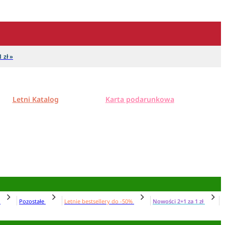
 zł »
Letni Katalog
Karta podarunkowa
N
Pozostałe
Letnie bestsellery do -50%
Nowości 2+1 za 1 zł