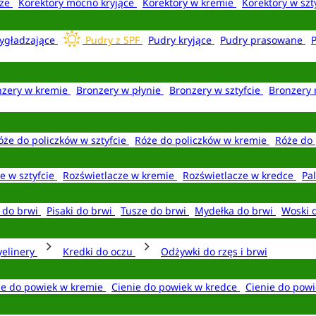
aże
Korektory mocno kryjące
Korektory w kremie
Korektory w szt
ygładzające
Pudry z SPF
Pudry kryjące
Pudry prasowane
nzery w kremie
Bronzery w płynie
Bronzery w sztyfcie
Bronzery 
óże do policzków w sztyfcie
Róże do policzków w kremie
Róże do 
e w sztyfcie
Rozświetlacze w kremie
Rozświetlacze w kredce
Pal
e do brwi
Pisaki do brwi
Tusze do brwi
Mydełka do brwi
Woski 
yelinery
Kredki do oczu
Odżywki do rzęs i brwi
ie do powiek w kremie
Cienie do powiek w kredce
Cienie do powi