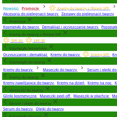
Twarz
Nowości
Promocje
Kremy do twarzy z filtrem SPF
Akcesoria do pielęgnacji twarzy
Zestawy do pielęgnacji twarzy
Promocje
Kosmetyki do twarzy
Demakijaż i oczyszczanie twarzy
Pozostał
Kremy do twarzy z filtrem SPF
SPF 50
SPF 30
Kosmetyki koreańskie
Oczyszczanie i demakijaż
Kremy do twarzy
Kremy SPF
Kr
Kosmetyki do twarzy
Kremy do twarzy
Maseczki do twarzy
Serum i olejki d
Kremy do twarzy
Kremy nawilżające do twarzy
Kremy na dzień
Kremy na noc
K
Maseczki do twarzy
Glinki kosmetyczne
Maseczki peel-off
Maseczki w płachcie
Ma
Serum i olejki do twarzy
Serum do twarzy
Olejki do twarzy
Kosmetyki do oczu