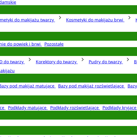
damskie
metyki do makijażu twarzy
Kosmetyki do makijażu brwi
nie do powiek i brwi
Pozostałe
D do twarzy
Korektory do twarzy
Pudry do twarzy
B
akijażu
Bazy pod makijaż matujące
Bazy pod makijaż rozświetlające
Bazy
ące
Podkłady matujące
Podkłady rozświetlające
Podkłady kryjąc