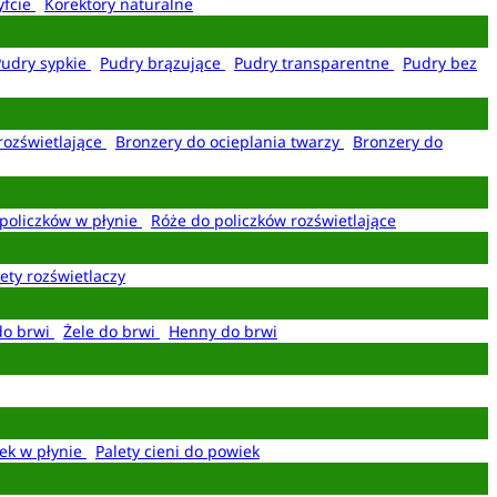
yfcie
Korektory naturalne
Pudry sypkie
Pudry brązujące
Pudry transparentne
Pudry bez
rozświetlające
Bronzery do ocieplania twarzy
Bronzery do
policzków w płynie
Róże do policzków rozświetlające
ety rozświetlaczy
do brwi
Żele do brwi
Henny do brwi
ek w płynie
Palety cieni do powiek