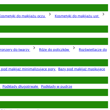
Kosmetyki do makijażu oczu
Kosmetyki do makijażu ust
ronzery do twarzy
Róże do policzków
Rozświetlacze do
 pod makijaż minimalizujące pory
Bazy pod makijaż maskujące
e
Podkłady długotrwałe
Podkłady w pudrze