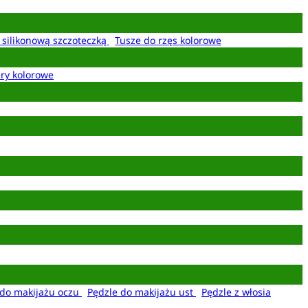
z silikonową szczoteczką
Tusze do rzęs kolorowe
ery kolorowe
 do makijażu oczu
Pędzle do makijażu ust
Pędzle z włosia