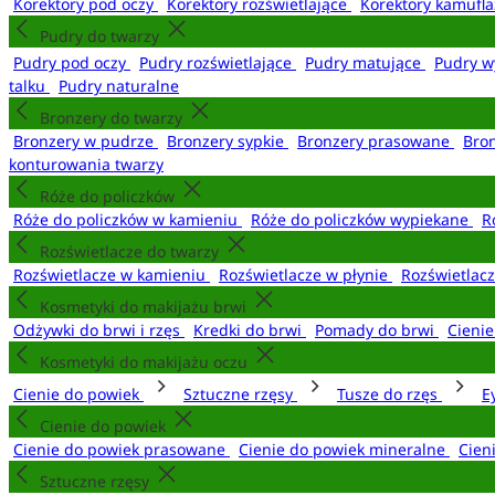
Korektory pod oczy
Korektory rozświetlające
Korektory kamufl
Pudry do twarzy
Pudry pod oczy
Pudry rozświetlające
Pudry matujące
Pudry w
talku
Pudry naturalne
Bronzery do twarzy
Bronzery w pudrze
Bronzery sypkie
Bronzery prasowane
Bro
konturowania twarzy
Róże do policzków
Róże do policzków w kamieniu
Róże do policzków wypiekane
R
Rozświetlacze do twarzy
Rozświetlacze w kamieniu
Rozświetlacze w płynie
Rozświetlacz
Kosmetyki do makijażu brwi
Odżywki do brwi i rzęs
Kredki do brwi
Pomady do brwi
Cieni
Kosmetyki do makijażu oczu
Cienie do powiek
Sztuczne rzęsy
Tusze do rzęs
E
Cienie do powiek
Cienie do powiek prasowane
Cienie do powiek mineralne
Cien
Sztuczne rzęsy