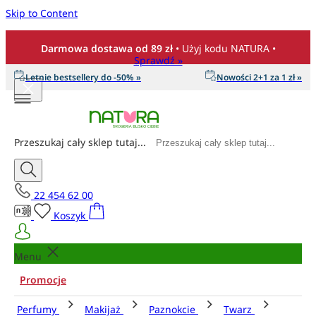
Skip to Content
Darmowa dostawa od 89 zł
• Użyj kodu NATURA •
Sprawdź »
Letnie bestsellery do -50% »
Nowości 2+1 za 1 zł »
Przeszukaj cały sklep tutaj...
22 454 62 00
Koszyk
Menu
Promocje
Perfumy
Makijaż
Paznokcie
Twarz