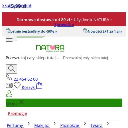
Skip to Content
45,99 zł
Ilość
Darmowa dostawa od 89 zł
• Użyj kodu NATURA •
Sprawdź »
Letnie bestsellery do -50% »
Nowości 2+1 za 1 zł »
Dodaj do koszyka
Przeszukaj cały sklep tutaj...
22 454 62 00
Koszyk
Menu
Promocje
Perfumy
Makijaż
Paznokcie
Twarz