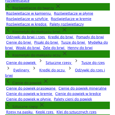
rozświetlające
Rozświetlacze do twarzy
Rozświetlacze w kamieniu
Rozświetlacze w płynie
Rozświetlacze w sztyfcie
Rozświetlacze w kremie
Rozświetlacze w kredce
Palety rozświetlaczy
Kosmetyki do makijażu brwi
Odżywki do brwi i rzęs
Kredki do brwi
Pomady do brwi
Cienie do brwi
Pisaki do brwi
Tusze do brwi
Mydełka do
brwi
Woski do brwi
Żele do brwi
Henny do brwi
Kosmetyki do makijażu oczu
Cienie do powiek
Sztuczne rzęsy
Tusze do rzęs
Eyelinery
Kredki do oczu
Odżywki do rzęs i
brwi
Cienie do powiek
Cienie do powiek prasowane
Cienie do powiek mineralne
Cienie do powiek w kremie
Cienie do powiek w kredce
Cienie do powiek w płynie
Palety cieni do powiek
Sztuczne rzęsy
Rzęsy na pasku
Kępki rzęs
Klej do sztucznych rzęs