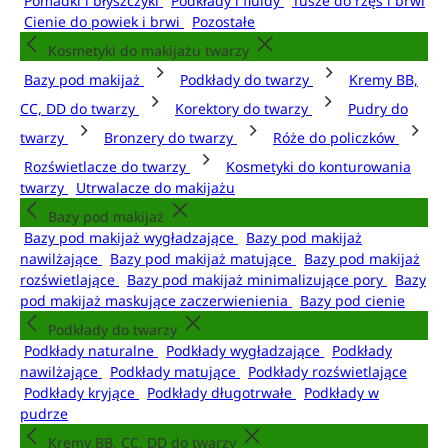
Pomadki i błyszczyki
Podkłady i fluidy
Tusze do rzęs i brwi
Cienie do powiek i brwi
Pozostałe
Kosmetyki do makijażu twarzy
Bazy pod makijaż
Podkłady do twarzy
Kremy BB,
CC, DD do twarzy
Korektory do twarzy
Pudry do
twarzy
Bronzery do twarzy
Róże do policzków
Rozświetlacze do twarzy
Kosmetyki do konturowania
twarzy
Utrwalacze do makijażu
Bazy pod makijaż
Bazy pod makijaż wygładzające
Bazy pod makijaż
nawilżające
Bazy pod makijaż matujące
Bazy pod makijaż
rozświetlające
Bazy pod makijaż minimalizujące pory
Bazy
pod makijaż maskujące zaczerwienienia
Bazy pod cienie
Podkłady do twarzy
Podkłady naturalne
Podkłady wygładzające
Podkłady
nawilżające
Podkłady matujące
Podkłady rozświetlające
Podkłady kryjące
Podkłady długotrwałe
Podkłady w
pudrze
Kremy BB, CC, DD do twarzy