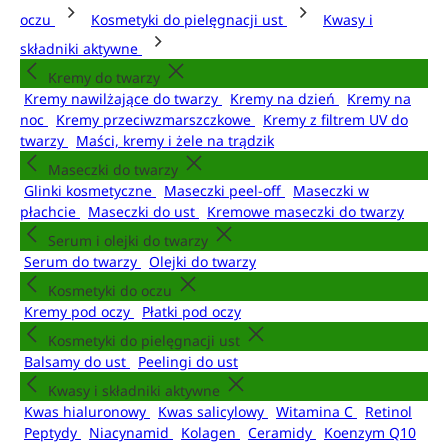
oczu
Kosmetyki do pielęgnacji ust
Kwasy i
składniki aktywne
Kremy do twarzy
Kremy nawilżające do twarzy
Kremy na dzień
Kremy na
noc
Kremy przeciwzmarszczkowe
Kremy z filtrem UV do
twarzy
Maści, kremy i żele na trądzik
Maseczki do twarzy
Glinki kosmetyczne
Maseczki peel-off
Maseczki w
płachcie
Maseczki do ust
Kremowe maseczki do twarzy
Serum i olejki do twarzy
Serum do twarzy
Olejki do twarzy
Kosmetyki do oczu
Kremy pod oczy
Płatki pod oczy
Kosmetyki do pielęgnacji ust
Balsamy do ust
Peelingi do ust
Kwasy i składniki aktywne
Kwas hialuronowy
Kwas salicylowy
Witamina C
Retinol
Peptydy
Niacynamid
Kolagen
Ceramidy
Koenzym Q10