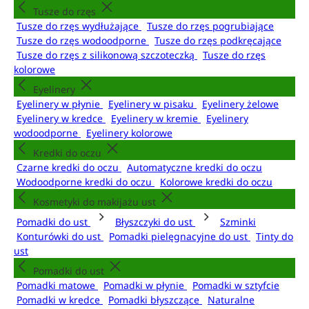
Tusze do rzęs
Tusze do rzęs wydłużające
Tusze do rzęs pogrubiające
Tusze do rzęs wodoodporne
Tusze do rzęs podkręcające
Tusze do rzęs z silikonową szczoteczką
Tusze do rzęs
kolorowe
Eyelinery
Eyelinery w płynie
Eyelinery w pisaku
Eyelinery żelowe
Eyelinery w kredce
Eyelinery w kremie
Eyelinery
wodoodporne
Eyelinery kolorowe
Kredki do oczu
Czarne kredki do oczu
Automatyczne kredki do oczu
Wodoodporne kredki do oczu
Kolorowe kredki do oczu
Kosmetyki do makijażu ust
Pomadki do ust
Błyszczyki do ust
Szminki
Konturówki do ust
Pomadki pielęgnacyjne do ust
Tinty do
ust
Pomadki do ust
Pomadki matowe
Pomadki w płynie
Pomadki w sztyfcie
Pomadki w kredce
Pomadki błyszczące
Naturalne