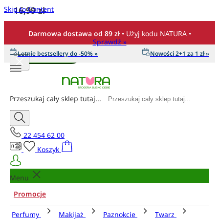
Skip to Content
16,99 zł
Ilość
Darmowa dostawa od 89 zł
• Użyj kodu NATURA •
Sprawdź »
Letnie bestsellery do -50% »
Nowości 2+1 za 1 zł »
Dodaj do koszyka
Przeszukaj cały sklep tutaj...
22 454 62 00
Koszyk
Menu
Promocje
Perfumy
Makijaż
Paznokcie
Twarz