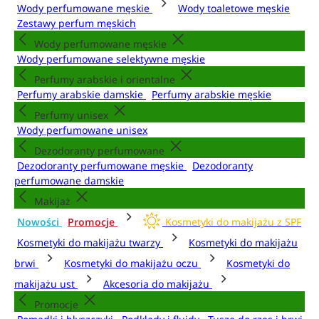
Wody perfumowane męskie
Wody toaletowe męskie
Zestawy perfum męskich
Wody perfumowane męskie
Wody perfumowane selektywne męskie
Perfumy arabskie i orientalne
Perfumy arabskie damskie
Perfumy arabskie męskie
Perfumy unisex
Wody perfumowane unisex
Dezodoranty perfumowane
Dezodoranty perfumowane męskie
Dezodoranty
perfumowane damskie
Makijaż
Nowości
Promocje
Kosmetyki do makijażu z SPF
Kosmetyki do makijażu twarzy
Kosmetyki do makijażu
brwi
Kosmetyki do makijażu oczu
Kosmetyki do
makijażu ust
Akcesoria do makijażu
Promocje