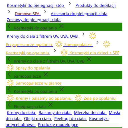
Kosmetyki do pielęgnacji stóp
Produkty do depilacji
Domowe SPA
Akcesoria do pielęgnacji ciała
Zestawy do pielęgnacji ciała
Kosmetyki do opalania
Kremy do ciała z filtrem UV, UVA, UVB
Przyspieszacze opalania
Samoopalacze
Kosmetyki po opalaniu
Kosmetyki dla dzieci z SPF
Kremy do ciała z filtrem UV, UVA, UVB
Spray do opalania
Samoopalacze
Samoopalacze w piance
Kosmetyki po opalaniu
Kremy i balsamy po opalaniu
Żele po opalaniu
Pielęgnacja ciała
Kremy do ciała
Balsamy do ciała
Mleczka do ciała
Masła
do ciała
Olejki do ciała
Peelingi do ciała
Kosmetyki
antycellulitowe
Produkty modelujące