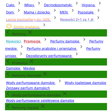
Ciało
Włosy
Dermokosmetyki
Higiena
Dom
Mama i dziecko
MEN
Pozostałe
Letnie bestsellery do -50%
Nowości 2+1 za 1 zł
Strefa opalania
Perfumy
Nowości
Promocje
Perfumy damskie
Perfumy
męskie
Perfumy arabskie i orientalne
Perfumy
unisex
Dezodoranty perfumowane
Promocje
Damskie
Męskie
Perfumy damskie
Wody perfumowane damskie
Wody toaletowe damskie
Zestawy perfum damskich
Wody perfumowane damskie
Wody perfumowane selektywne damskie
Perfumy męskie