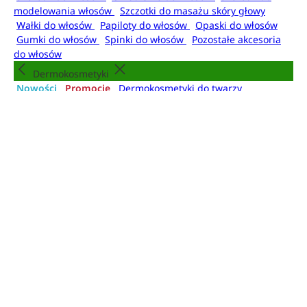
modelowania włosów
Szczotki do masażu skóry głowy
Wałki do włosów
Papiloty do włosów
Opaski do włosów
Gumki do włosów
Spinki do włosów
Pozostałe akcesoria
do włosów
Dermokosmetyki
Nowości
Promocje
Dermokosmetyki do twarzy
Dermokosmetyki do ciała
Dermokosmetyki do włosów
Dermokosmetyki do makijażu
Dermokosmetyki dla
mężczyzn
Higiena
Nowości
Promocje
Kosmetyki do kąpieli
Mydła do
rąk
Dezodoranty i antyperspiranty
Mgiełki do
ciała
Higiena jamy ustnej
Higiena intymna
Artykuły higieniczne
Kosmetyki do kąpieli
Żele i pianki pod prysznic
Płyny do kąpieli
Olejki do
kąpieli
Kule do kąpieli
Sole do kąpieli
Pudry do kąpieli
Akcesoria do kąpieli