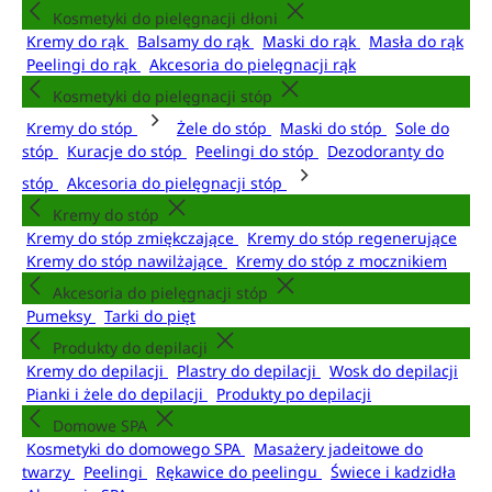
Kosmetyki do pielęgnacji dłoni
Kremy do rąk
Balsamy do rąk
Maski do rąk
Masła do rąk
Peelingi do rąk
Akcesoria do pielęgnacji rąk
Kosmetyki do pielęgnacji stóp
Kremy do stóp
Żele do stóp
Maski do stóp
Sole do
stóp
Kuracje do stóp
Peelingi do stóp
Dezodoranty do
stóp
Akcesoria do pielęgnacji stóp
Kremy do stóp
Kremy do stóp zmiękczające
Kremy do stóp regenerujące
Kremy do stóp nawilżające
Kremy do stóp z mocznikiem
Akcesoria do pielęgnacji stóp
Pumeksy
Tarki do pięt
Produkty do depilacji
Kremy do depilacji
Plastry do depilacji
Wosk do depilacji
Pianki i żele do depilacji
Produkty po depilacji
Domowe SPA
Kosmetyki do domowego SPA
Masażery jadeitowe do
twarzy
Peelingi
Rękawice do peelingu
Świece i kadzidła