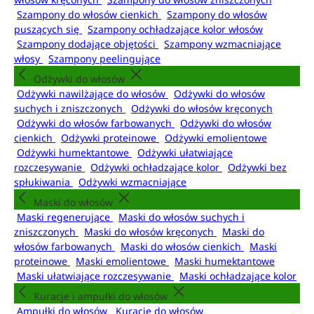
Szampony do włosów cienkich
Szampony do włosów
puszących się
Szampony ochładzające kolor włosów
Szampony dodające objętości
Szampony wzmacniające
włosy
Szampony peelingujące
Odżywki do włosów
Odżywki nawilżające do włosów
Odżywki do włosów
suchych i zniszczonych
Odżywki do włosów kręconych
Odżywki do włosów farbowanych
Odżywki do włosów
cienkich
Odżywki proteinowe
Odżywki emolientowe
Odżywki humektantowe
Odżywki ułatwiające
rozczesywanie
Odżywki ochładzające kolor
Odżywki bez
spłukiwania
Odżywki wzmacniające
Maski do włosów
Maski regenerujące
Maski do włosów suchych i
zniszczonych
Maski do włosów kręconych
Maski do
włosów farbowanych
Maski do włosów cienkich
Maski
proteinowe
Maski emolientowe
Maski humektantowe
Maski ułatwiające rozczesywanie
Maski ochładzające kolor
Kuracje i ampułki do włosów
Ampułki do włosów
Kuracje do włosów