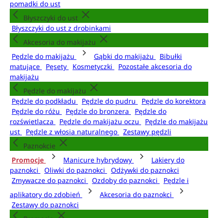
pomadki do ust
Błyszczyki do ust
Błyszczyki do ust z drobinkami
Akcesoria do makijażu
Pędzle do makijażu
Gąbki do makijażu
Bibułki
matujące
Pęsety
Kosmetyczki
Pozostałe akcesoria do
makijażu
Pędzle do makijażu
Pędzle do podkładu
Pędzle do pudru
Pędzle do korektora
Pędzle do różu
Pędzle do bronzera
Pędzle do
rozświetlacza
Pędzle do makijażu oczu
Pędzle do makijażu
ust
Pędzle z włosia naturalnego
Zestawy pędzli
Paznokcie
Promocje
Manicure hybrydowy
Lakiery do
paznokci
Oliwki do paznokci
Odżywki do paznokci
Zmywacze do paznokci
Ozdoby do paznokci
Pędzle i
aplikatory do zdobień
Akcesoria do paznokci
Zestawy do paznokci