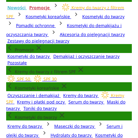
Nowości
Promocje
Kremy do twarzy z filtrem
SPF
Kosmetyki koreańskie
Kosmetyki do twarzy
Pomadki ochronne
Kosmetyki do demakijażu i
oczyszczania twarzy
Akcesoria do pielęgnacji twarzy
Zestawy do pielęgnacji twarzy
Promocje
Kosmetyki do twarzy
Demakijaż i oczyszczanie twarzy
Pozostałe
Kremy do twarzy z filtrem SPF
SPF 50
SPF 30
Kosmetyki koreańskie
Oczyszczanie i demakijaż
Kremy do twarzy
Kremy
SPF
Kremy i płatki pod oczy
Serum do twarzy
Maski do
twarzy
Toniki do twarzy
Kosmetyki do twarzy
Kremy do twarzy
Maseczki do twarzy
Serum i
olejki do twarzy
Hydrolaty do twarzy
Kosmetyki do