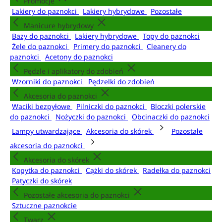
Promocje
Lakiery do paznokci
Lakiery hybrydowe
Pozostałe
Manicure hybrydowy
Bazy do paznokci
Lakiery hybrydowe
Topy do paznokci
Żele do paznokci
Primery do paznokci
Cleanery do
paznokci
Acetony do paznokci
Pędzle i aplikatory do zdobień
Wzorniki do paznokci
Pędzelki do zdobień
Akcesoria do paznokci
Waciki bezpyłowe
Pilniczki do paznokci
Bloczki polerskie
do paznokci
Nożyczki do paznokci
Obcinaczki do paznokci
Lampy utwardzające
Akcesoria do skórek
Pozostałe
akcesoria do paznokci
Akcesoria do skórek
Kopytka do paznokci
Cążki do skórek
Radełka do paznokci
Patyczki do skórek
Pozostałe akcesoria do paznokci
Sztuczne paznokcie
Twarz