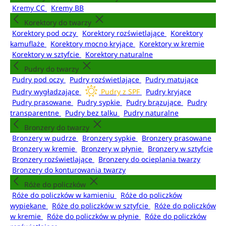
Kremy CC
Kremy BB
Korektory do twarzy
Korektory pod oczy
Korektory rozświetlające
Korektory
kamuflaże
Korektory mocno kryjące
Korektory w kremie
Korektory w sztyfcie
Korektory naturalne
Pudry do twarzy
Pudry pod oczy
Pudry rozświetlające
Pudry matujące
Pudry wygładzające
Pudry z SPF
Pudry kryjące
Pudry prasowane
Pudry sypkie
Pudry brązujące
Pudry
transparentne
Pudry bez talku
Pudry naturalne
Bronzery do twarzy
Bronzery w pudrze
Bronzery sypkie
Bronzery prasowane
Bronzery w kremie
Bronzery w płynie
Bronzery w sztyfcie
Bronzery rozświetlające
Bronzery do ocieplania twarzy
Bronzery do konturowania twarzy
Róże do policzków
Róże do policzków w kamieniu
Róże do policzków
wypiekane
Róże do policzków w sztyfcie
Róże do policzków
w kremie
Róże do policzków w płynie
Róże do policzków