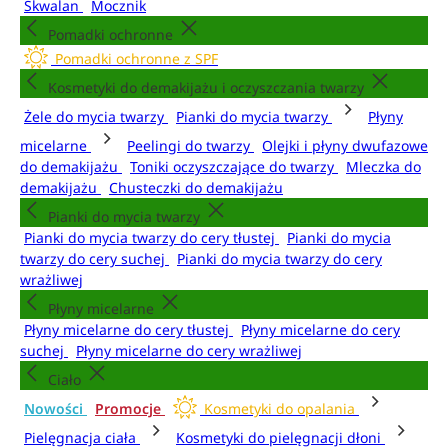
Skwalan
Mocznik
Pomadki ochronne
Pomadki ochronne z SPF
Kosmetyki do demakijażu i oczyszczania twarzy
Żele do mycia twarzy
Pianki do mycia twarzy
Płyny
micelarne
Peelingi do twarzy
Olejki i płyny dwufazowe
do demakijażu
Toniki oczyszczające do twarzy
Mleczka do
demakijażu
Chusteczki do demakijażu
Pianki do mycia twarzy
Pianki do mycia twarzy do cery tłustej
Pianki do mycia
twarzy do cery suchej
Pianki do mycia twarzy do cery
wrażliwej
Płyny micelarne
Płyny micelarne do cery tłustej
Płyny micelarne do cery
suchej
Płyny micelarne do cery wrażliwej
Ciało
Nowości
Promocje
Kosmetyki do opalania
Pielęgnacja ciała
Kosmetyki do pielęgnacji dłoni