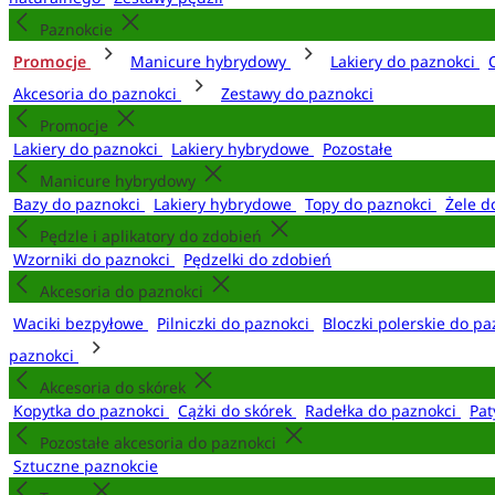
Paznokcie
Promocje
Manicure hybrydowy
Lakiery do paznokci
Akcesoria do paznokci
Zestawy do paznokci
Promocje
Lakiery do paznokci
Lakiery hybrydowe
Pozostałe
Manicure hybrydowy
Bazy do paznokci
Lakiery hybrydowe
Topy do paznokci
Żele d
Pędzle i aplikatory do zdobień
Wzorniki do paznokci
Pędzelki do zdobień
Akcesoria do paznokci
Waciki bezpyłowe
Pilniczki do paznokci
Bloczki polerskie do p
paznokci
Akcesoria do skórek
Kopytka do paznokci
Cążki do skórek
Radełka do paznokci
Pat
Pozostałe akcesoria do paznokci
Sztuczne paznokcie