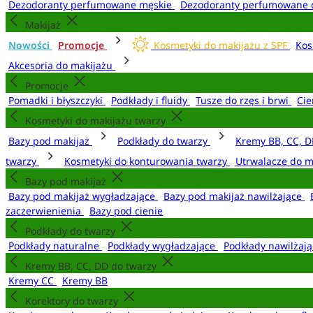
Dezodoranty perfumowane męskie
Dezodoranty perfumowane 
Makijaż
Nowości
Promocje
Kosmetyki do makijażu z SPF
Kos
Akcesoria do makijażu
Promocje
Pomadki i błyszczyki
Podkłady i fluidy
Tusze do rzęs i brwi
Cie
Kosmetyki do makijażu twarzy
Bazy pod makijaż
Podkłady do twarzy
Kremy BB, CC, D
twarzy
Kosmetyki do konturowania twarzy
Utrwalacze do m
Bazy pod makijaż
Bazy pod makijaż wygładzające
Bazy pod makijaż nawilżające
zaczerwienienia
Bazy pod cienie
Podkłady do twarzy
Podkłady naturalne
Podkłady wygładzające
Podkłady nawilżaj
Kremy BB, CC, DD do twarzy
Kremy CC
Kremy BB
Korektory do twarzy