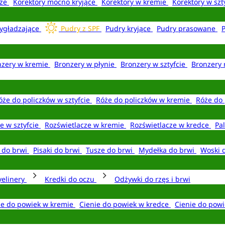
aże
Korektory mocno kryjące
Korektory w kremie
Korektory w szt
ygładzające
Pudry z SPF
Pudry kryjące
Pudry prasowane
nzery w kremie
Bronzery w płynie
Bronzery w sztyfcie
Bronzery 
óże do policzków w sztyfcie
Róże do policzków w kremie
Róże do 
e w sztyfcie
Rozświetlacze w kremie
Rozświetlacze w kredce
Pal
e do brwi
Pisaki do brwi
Tusze do brwi
Mydełka do brwi
Woski 
yelinery
Kredki do oczu
Odżywki do rzęs i brwi
ie do powiek w kremie
Cienie do powiek w kredce
Cienie do powi