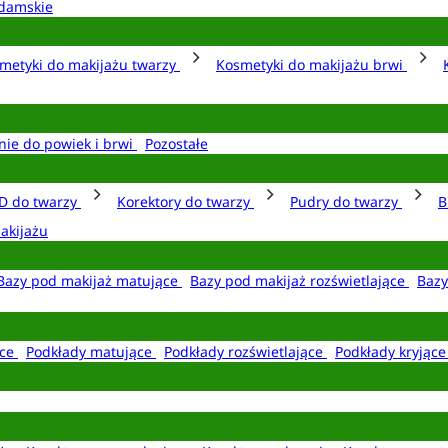
damskie
metyki do makijażu twarzy
Kosmetyki do makijażu brwi
nie do powiek i brwi
Pozostałe
D do twarzy
Korektory do twarzy
Pudry do twarzy
B
akijażu
Bazy pod makijaż matujące
Bazy pod makijaż rozświetlające
Bazy
ące
Podkłady matujące
Podkłady rozświetlające
Podkłady kryjąc