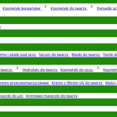
Kosmetyki koreańskie
Kosmetyki do twarzy
Pomadki o
e
emy i płatki pod oczy
Serum do twarzy
Maski do twarzy
Toniki d
o twarzy
Hydrolaty do twarzy
Kosmetyki do oczu
Kosmety
remy przeciwzmarszczkowe
Kremy z filtrem UV do twarzy
Maści,
seczki do ust
Kremowe maseczki do twarzy