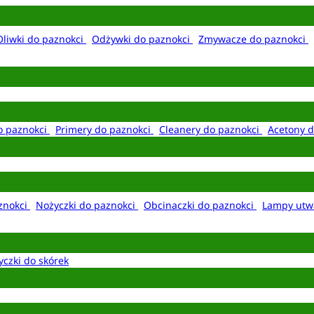
Oliwki do paznokci
Odżywki do paznokci
Zmywacze do paznokci
o paznokci
Primery do paznokci
Cleanery do paznokci
Acetony d
aznokci
Nożyczki do paznokci
Obcinaczki do paznokci
Lampy utw
yczki do skórek