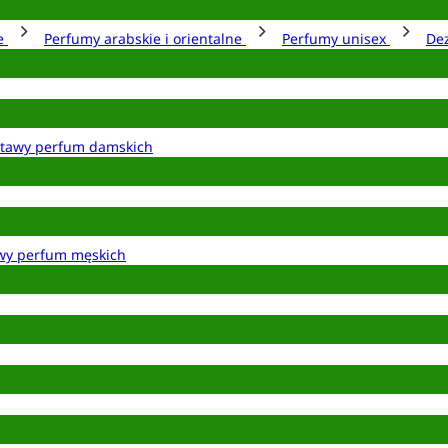
ie
Perfumy arabskie i orientalne
Perfumy unisex
De
tawy perfum damskich
wy perfum męskich