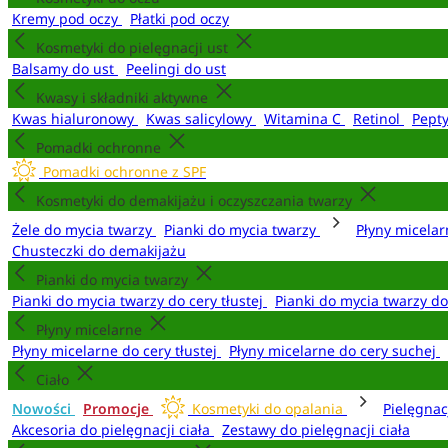
Kremy pod oczy
Płatki pod oczy
Kosmetyki do pielęgnacji ust
Balsamy do ust
Peelingi do ust
Kwasy i składniki aktywne
Kwas hialuronowy
Kwas salicylowy
Witamina C
Retinol
Pept
Pomadki ochronne
Pomadki ochronne z SPF
Kosmetyki do demakijażu i oczyszczania twarzy
Żele do mycia twarzy
Pianki do mycia twarzy
Płyny micela
Chusteczki do demakijażu
Pianki do mycia twarzy
Pianki do mycia twarzy do cery tłustej
Pianki do mycia twarzy d
Płyny micelarne
Płyny micelarne do cery tłustej
Płyny micelarne do cery suchej
Ciało
Nowości
Promocje
Kosmetyki do opalania
Pielęgnac
Akcesoria do pielęgnacji ciała
Zestawy do pielęgnacji ciała