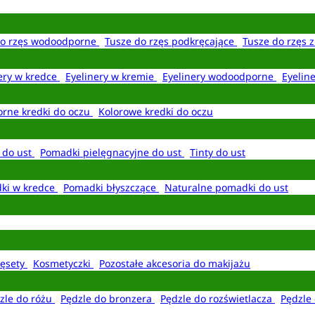
do rzęs wodoodporne
Tusze do rzęs podkręcające
Tusze do rzęs 
ery w kredce
Eyelinery w kremie
Eyelinery wodoodporne
Eyelin
rne kredki do oczu
Kolorowe kredki do oczu
 do ust
Pomadki pielęgnacyjne do ust
Tinty do ust
ki w kredce
Pomadki błyszczące
Naturalne pomadki do ust
ęsety
Kosmetyczki
Pozostałe akcesoria do makijażu
zle do różu
Pędzle do bronzera
Pędzle do rozświetlacza
Pędzle