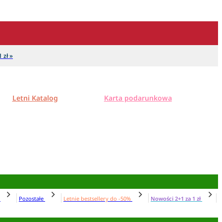
 zł »
Letni Katalog
Karta podarunkowa
N
Pozostałe
Letnie bestsellery do -50%
Nowości 2+1 za 1 zł