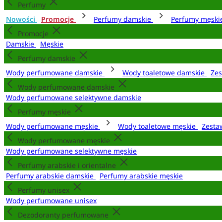
Perfumy
Nowości
Promocje
Perfumy damskie
Perfumy męsk
Promocje
Damskie
Męskie
Perfumy damskie
Wody perfumowane damskie
Wody toaletowe damskie
Zes
Wody perfumowane damskie
Wody perfumowane selektywne damskie
Perfumy męskie
Wody perfumowane męskie
Wody toaletowe męskie
Zesta
Wody perfumowane męskie
Wody perfumowane selektywne męskie
Perfumy arabskie i orientalne
Perfumy arabskie damskie
Perfumy arabskie męskie
Perfumy unisex
Wody perfumowane unisex
Dezodoranty perfumowane