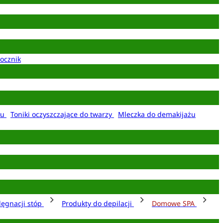
ocznik
żu
Toniki oczyszczające do twarzy
Mleczka do demakijażu
lęgnacji stóp
Produkty do depilacji
Domowe SPA