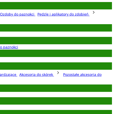
Ozdoby do paznokci
Pędzle i aplikatory do zdobień
o paznokci
ardzające
Akcesoria do skórek
Pozostałe akcesoria do