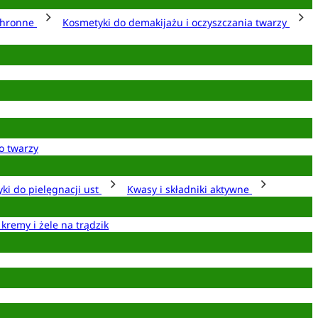
chronne
Kosmetyki do demakijażu i oczyszczania twarzy
o twarzy
ki do pielęgnacji ust
Kwasy i składniki aktywne
 kremy i żele na trądzik