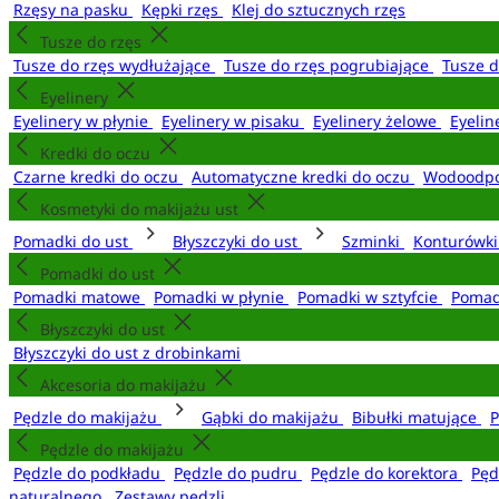
Rzęsy na pasku
Kępki rzęs
Klej do sztucznych rzęs
Tusze do rzęs
Tusze do rzęs wydłużające
Tusze do rzęs pogrubiające
Tusze 
Eyelinery
Eyelinery w płynie
Eyelinery w pisaku
Eyelinery żelowe
Eyelin
Kredki do oczu
Czarne kredki do oczu
Automatyczne kredki do oczu
Wodoodpo
Kosmetyki do makijażu ust
Pomadki do ust
Błyszczyki do ust
Szminki
Konturówki
Pomadki do ust
Pomadki matowe
Pomadki w płynie
Pomadki w sztyfcie
Pomad
Błyszczyki do ust
Błyszczyki do ust z drobinkami
Akcesoria do makijażu
Pędzle do makijażu
Gąbki do makijażu
Bibułki matujące
P
Pędzle do makijażu
Pędzle do podkładu
Pędzle do pudru
Pędzle do korektora
Pęd
naturalnego
Zestawy pędzli