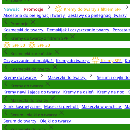
Twarz
Nowości
Promocje
Kremy do twarzy z filtrem SPF
Akcesoria do pielęgnacji twarzy
Zestawy do pielęgnacji twarzy
Promocje
Kosmetyki do twarzy
Demakijaż i oczyszczanie twarzy
Pozostał
Kremy do twarzy z filtrem SPF
SPF 50
SPF 30
Kosmetyki koreańskie
Oczyszczanie i demakijaż
Kremy do twarzy
Kremy SPF
Kr
Kosmetyki do twarzy
Kremy do twarzy
Maseczki do twarzy
Serum i olejki d
Kremy do twarzy
Kremy nawilżające do twarzy
Kremy na dzień
Kremy na noc
K
Maseczki do twarzy
Glinki kosmetyczne
Maseczki peel-off
Maseczki w płachcie
Ma
Serum i olejki do twarzy
Serum do twarzy
Olejki do twarzy
Kosmetyki do oczu