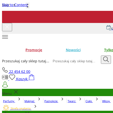
Skip to Content
Ilość
Dodaj do koszyka
L
Promocje
Nowości
Tylk
Przeszukaj cały sklep tutaj...
22 454 62 00
Koszyk
Menu
Perfumy
Makijaż
Paznokcie
Twarz
Ciało
Włosy
Strefa opalania