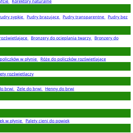
yfcie
Korektory naturalne
Pudry sypkie
Pudry brązujące
Pudry transparentne
Pudry bez
rozświetlające
Bronzery do ocieplania twarzy
Bronzery do
policzków w płynie
Róże do policzków rozświetlające
ety rozświetlaczy
do brwi
Żele do brwi
Henny do brwi
ek w płynie
Palety cieni do powiek