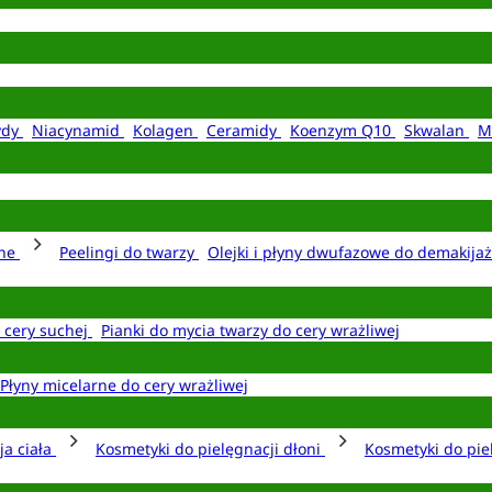
ydy
Niacynamid
Kolagen
Ceramidy
Koenzym Q10
Skwalan
M
rne
Peelingi do twarzy
Olejki i płyny dwufazowe do demakija
o cery suchej
Pianki do mycia twarzy do cery wrażliwej
Płyny micelarne do cery wrażliwej
ja ciała
Kosmetyki do pielęgnacji dłoni
Kosmetyki do pie