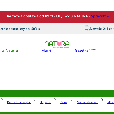
Darmowa dostawa od 89 zł
• Użyj kodu NATURA •
Sprawdź »
etnie bestsellery do -50% »
Nowości 2+1 za 1
o w Natura
Marki
Gazetka
Nowa
Dermokosmetyki
Higiena
Dom
Mama i dziecko
ME