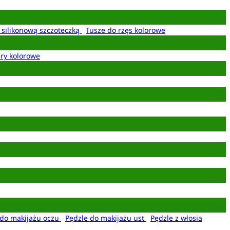
z silikonową szczoteczką
Tusze do rzęs kolorowe
ery kolorowe
 do makijażu oczu
Pędzle do makijażu ust
Pędzle z włosia