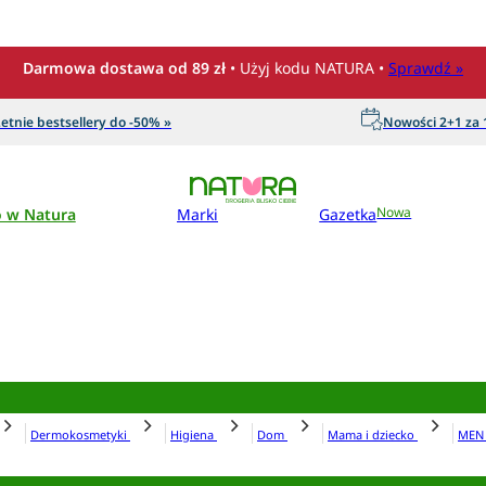
Darmowa dostawa od 89 zł
• Użyj kodu NATURA •
Sprawdź »
etnie bestsellery do -50% »
Nowości 2+1 za 1
o w Natura
Marki
Gazetka
Nowa
Dermokosmetyki
Higiena
Dom
Mama i dziecko
ME