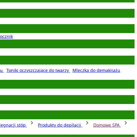
ocznik
żu
Toniki oczyszczające do twarzy
Mleczka do demakijażu
lęgnacji stóp
Produkty do depilacji
Domowe SPA