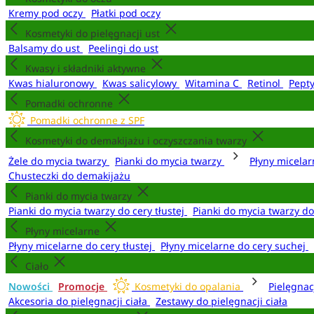
Kremy pod oczy
Płatki pod oczy
Kosmetyki do pielęgnacji ust
Balsamy do ust
Peelingi do ust
Kwasy i składniki aktywne
Kwas hialuronowy
Kwas salicylowy
Witamina C
Retinol
Pept
Pomadki ochronne
Pomadki ochronne z SPF
Kosmetyki do demakijażu i oczyszczania twarzy
Żele do mycia twarzy
Pianki do mycia twarzy
Płyny micela
Chusteczki do demakijażu
Pianki do mycia twarzy
Pianki do mycia twarzy do cery tłustej
Pianki do mycia twarzy d
Płyny micelarne
Płyny micelarne do cery tłustej
Płyny micelarne do cery suchej
Ciało
Nowości
Promocje
Kosmetyki do opalania
Pielęgnac
Akcesoria do pielęgnacji ciała
Zestawy do pielęgnacji ciała