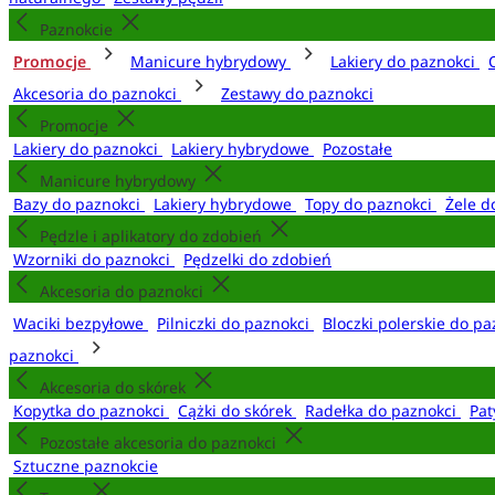
Paznokcie
Promocje
Manicure hybrydowy
Lakiery do paznokci
Akcesoria do paznokci
Zestawy do paznokci
Promocje
Lakiery do paznokci
Lakiery hybrydowe
Pozostałe
Manicure hybrydowy
Bazy do paznokci
Lakiery hybrydowe
Topy do paznokci
Żele d
Pędzle i aplikatory do zdobień
Wzorniki do paznokci
Pędzelki do zdobień
Akcesoria do paznokci
Waciki bezpyłowe
Pilniczki do paznokci
Bloczki polerskie do p
paznokci
Akcesoria do skórek
Kopytka do paznokci
Cążki do skórek
Radełka do paznokci
Pat
Pozostałe akcesoria do paznokci
Sztuczne paznokcie