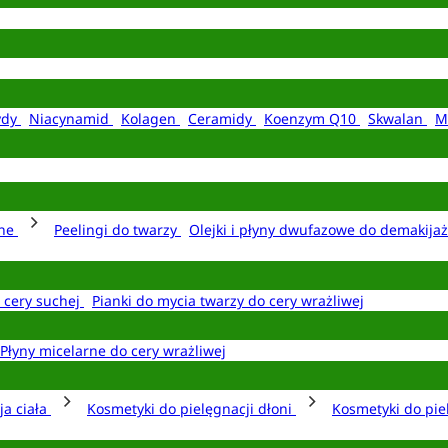
ydy
Niacynamid
Kolagen
Ceramidy
Koenzym Q10
Skwalan
M
rne
Peelingi do twarzy
Olejki i płyny dwufazowe do demakija
o cery suchej
Pianki do mycia twarzy do cery wrażliwej
Płyny micelarne do cery wrażliwej
ja ciała
Kosmetyki do pielęgnacji dłoni
Kosmetyki do pie