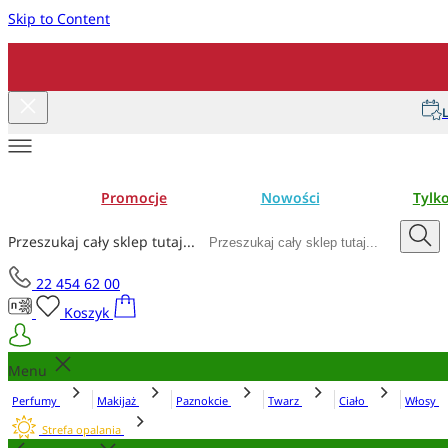
Skip to Content
L
Promocje
Nowości
Tylk
Przeszukaj cały sklep tutaj...
22 454 62 00
Koszyk
Menu
Perfumy
Makijaż
Paznokcie
Twarz
Ciało
Włosy
Strefa opalania