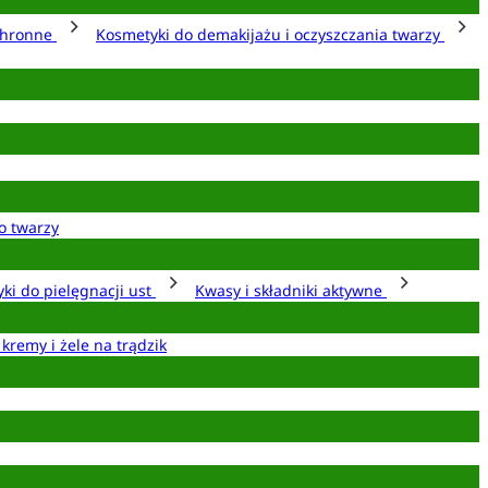
chronne
Kosmetyki do demakijażu i oczyszczania twarzy
o twarzy
ki do pielęgnacji ust
Kwasy i składniki aktywne
 kremy i żele na trądzik