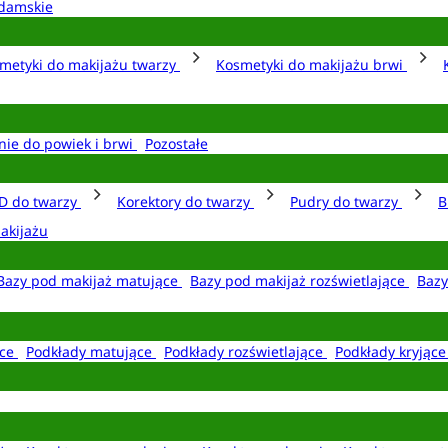
damskie
metyki do makijażu twarzy
Kosmetyki do makijażu brwi
nie do powiek i brwi
Pozostałe
D do twarzy
Korektory do twarzy
Pudry do twarzy
B
akijażu
Bazy pod makijaż matujące
Bazy pod makijaż rozświetlające
Bazy
ące
Podkłady matujące
Podkłady rozświetlające
Podkłady kryjąc