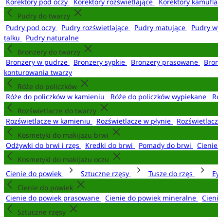
Korektory pod oczy
Korektory rozświetlające
Korektory kamufl
Pudry do twarzy
Pudry pod oczy
Pudry rozświetlające
Pudry matujące
Pudry w
talku
Pudry naturalne
Bronzery do twarzy
Bronzery w pudrze
Bronzery sypkie
Bronzery prasowane
Bro
konturowania twarzy
Róże do policzków
Róże do policzków w kamieniu
Róże do policzków wypiekane
R
Rozświetlacze do twarzy
Rozświetlacze w kamieniu
Rozświetlacze w płynie
Rozświetlacz
Kosmetyki do makijażu brwi
Odżywki do brwi i rzęs
Kredki do brwi
Pomady do brwi
Cieni
Kosmetyki do makijażu oczu
Cienie do powiek
Sztuczne rzęsy
Tusze do rzęs
E
Cienie do powiek
Cienie do powiek prasowane
Cienie do powiek mineralne
Cien
Sztuczne rzęsy