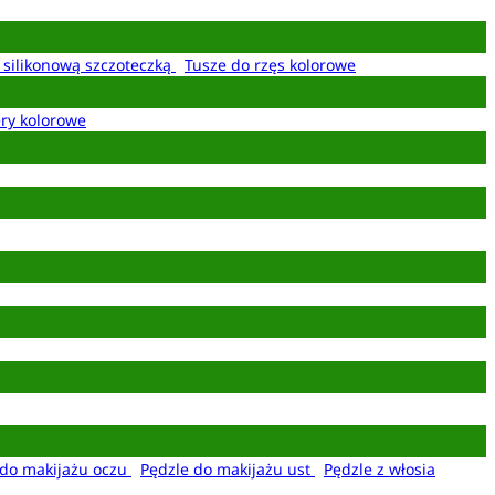
z silikonową szczoteczką
Tusze do rzęs kolorowe
ery kolorowe
 do makijażu oczu
Pędzle do makijażu ust
Pędzle z włosia