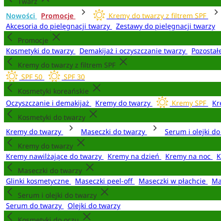
Twarz
Nowości
Promocje
Kremy do twarzy z filtrem SPF
Akcesoria do pielęgnacji twarzy
Zestawy do pielęgnacji twarzy
Promocje
Kosmetyki do twarzy
Demakijaż i oczyszczanie twarzy
Pozostał
Kremy do twarzy z filtrem SPF
SPF 50
SPF 30
Kosmetyki koreańskie
Oczyszczanie i demakijaż
Kremy do twarzy
Kremy SPF
Kr
Kosmetyki do twarzy
Kremy do twarzy
Maseczki do twarzy
Serum i olejki d
Kremy do twarzy
Kremy nawilżające do twarzy
Kremy na dzień
Kremy na noc
K
Maseczki do twarzy
Glinki kosmetyczne
Maseczki peel-off
Maseczki w płachcie
Ma
Serum i olejki do twarzy
Serum do twarzy
Olejki do twarzy
Kosmetyki do oczu