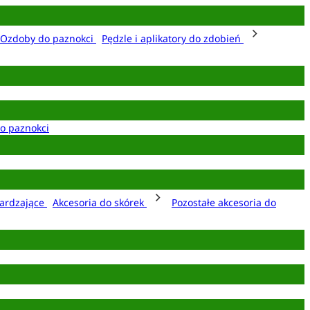
Ozdoby do paznokci
Pędzle i aplikatory do zdobień
o paznokci
ardzające
Akcesoria do skórek
Pozostałe akcesoria do