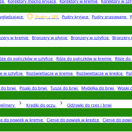
aże
Korektory mocno kryjące
Korektory w kremie
Korektory w szt
ygładzające
Pudry z SPF
Pudry kryjące
Pudry prasowane
nzery w kremie
Bronzery w płynie
Bronzery w sztyfcie
Bronzery 
óże do policzków w sztyfcie
Róże do policzków w kremie
Róże do 
e w sztyfcie
Rozświetlacze w kremie
Rozświetlacze w kredce
Pal
e do brwi
Pisaki do brwi
Tusze do brwi
Mydełka do brwi
Woski 
yelinery
Kredki do oczu
Odżywki do rzęs i brwi
ie do powiek w kremie
Cienie do powiek w kredce
Cienie do powi