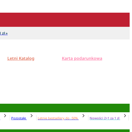
 zł »
Letni Katalog
Karta podarunkowa
N
Pozostałe
Letnie bestsellery do -50%
Nowości 2+1 za 1 zł