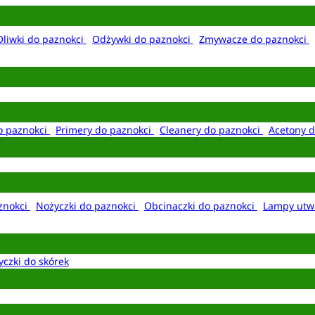
Oliwki do paznokci
Odżywki do paznokci
Zmywacze do paznokci
o paznokci
Primery do paznokci
Cleanery do paznokci
Acetony d
aznokci
Nożyczki do paznokci
Obcinaczki do paznokci
Lampy utw
yczki do skórek