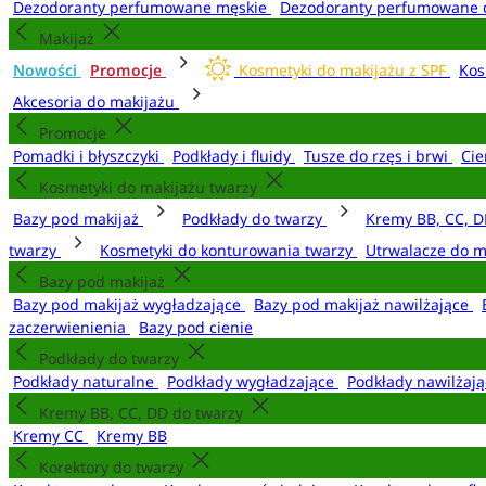
Dezodoranty perfumowane męskie
Dezodoranty perfumowane 
Makijaż
Nowości
Promocje
Kosmetyki do makijażu z SPF
Kos
Akcesoria do makijażu
Promocje
Pomadki i błyszczyki
Podkłady i fluidy
Tusze do rzęs i brwi
Cie
Kosmetyki do makijażu twarzy
Bazy pod makijaż
Podkłady do twarzy
Kremy BB, CC, D
twarzy
Kosmetyki do konturowania twarzy
Utrwalacze do m
Bazy pod makijaż
Bazy pod makijaż wygładzające
Bazy pod makijaż nawilżające
zaczerwienienia
Bazy pod cienie
Podkłady do twarzy
Podkłady naturalne
Podkłady wygładzające
Podkłady nawilżaj
Kremy BB, CC, DD do twarzy
Kremy CC
Kremy BB
Korektory do twarzy