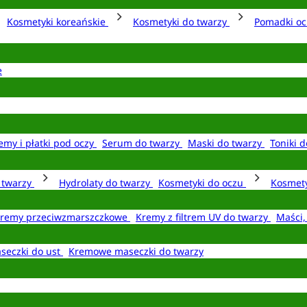
Kosmetyki koreańskie
Kosmetyki do twarzy
Pomadki o
e
emy i płatki pod oczy
Serum do twarzy
Maski do twarzy
Toniki d
o twarzy
Hydrolaty do twarzy
Kosmetyki do oczu
Kosmety
remy przeciwzmarszczkowe
Kremy z filtrem UV do twarzy
Maści,
seczki do ust
Kremowe maseczki do twarzy