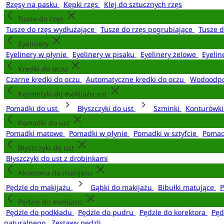
Rzęsy na pasku
Kępki rzęs
Klej do sztucznych rzęs
Tusze do rzęs
Tusze do rzęs wydłużające
Tusze do rzęs pogrubiające
Tusze 
Eyelinery
Eyelinery w płynie
Eyelinery w pisaku
Eyelinery żelowe
Eyelin
Kredki do oczu
Czarne kredki do oczu
Automatyczne kredki do oczu
Wodoodpo
Kosmetyki do makijażu ust
Pomadki do ust
Błyszczyki do ust
Szminki
Konturówki
Pomadki do ust
Pomadki matowe
Pomadki w płynie
Pomadki w sztyfcie
Pomad
Błyszczyki do ust
Błyszczyki do ust z drobinkami
Akcesoria do makijażu
Pędzle do makijażu
Gąbki do makijażu
Bibułki matujące
P
Pędzle do makijażu
Pędzle do podkładu
Pędzle do pudru
Pędzle do korektora
Pęd
naturalnego
Zestawy pędzli