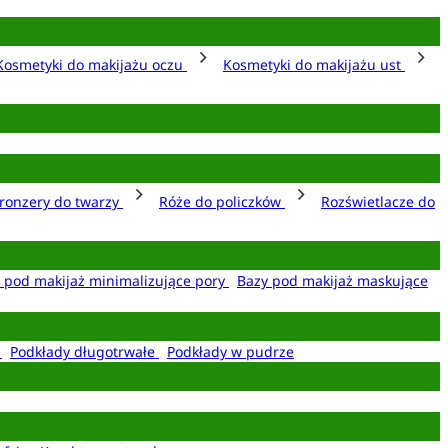
Kosmetyki do makijażu oczu
Kosmetyki do makijażu ust
ronzery do twarzy
Róże do policzków
Rozświetlacze do
 pod makijaż minimalizujące pory
Bazy pod makijaż maskujące
e
Podkłady długotrwałe
Podkłady w pudrze