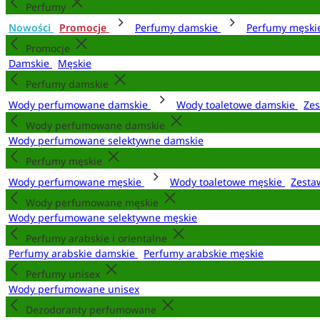
Perfumy
Nowości
Promocje
Perfumy damskie
Perfumy męsk
Promocje
Damskie
Męskie
Perfumy damskie
Wody perfumowane damskie
Wody toaletowe damskie
Zes
Wody perfumowane damskie
Wody perfumowane selektywne damskie
Perfumy męskie
Wody perfumowane męskie
Wody toaletowe męskie
Zesta
Wody perfumowane męskie
Wody perfumowane selektywne męskie
Perfumy arabskie i orientalne
Perfumy arabskie damskie
Perfumy arabskie męskie
Perfumy unisex
Wody perfumowane unisex
Dezodoranty perfumowane