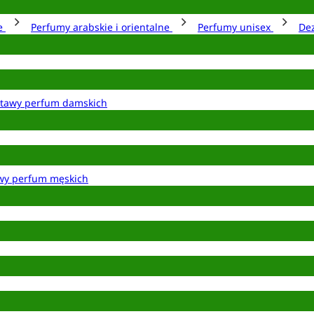
ie
Perfumy arabskie i orientalne
Perfumy unisex
De
tawy perfum damskich
wy perfum męskich