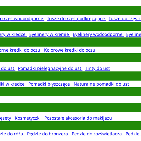
do rzęs wodoodporne
Tusze do rzęs podkręcające
Tusze do rzęs 
ery w kredce
Eyelinery w kremie
Eyelinery wodoodporne
Eyelin
rne kredki do oczu
Kolorowe kredki do oczu
 do ust
Pomadki pielęgnacyjne do ust
Tinty do ust
ki w kredce
Pomadki błyszczące
Naturalne pomadki do ust
ęsety
Kosmetyczki
Pozostałe akcesoria do makijażu
zle do różu
Pędzle do bronzera
Pędzle do rozświetlacza
Pędzle