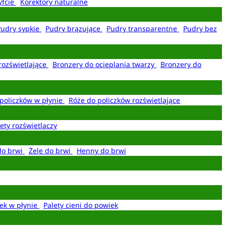
yfcie
Korektory naturalne
Pudry sypkie
Pudry brązujące
Pudry transparentne
Pudry bez
rozświetlające
Bronzery do ocieplania twarzy
Bronzery do
policzków w płynie
Róże do policzków rozświetlające
ety rozświetlaczy
do brwi
Żele do brwi
Henny do brwi
ek w płynie
Palety cieni do powiek