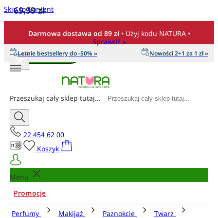
Skip to Content
69,99 zł
Ilość
Darmowa dostawa od 89 zł
• Użyj kodu NATURA •
Sprawdź »
Letnie bestsellery do -50% »
Nowości 2+1 za 1 zł »
Dodaj do koszyka
Przeszukaj cały sklep tutaj...
22 454 62 00
Koszyk
Menu
Promocje
Perfumy
Makijaż
Paznokcie
Twarz