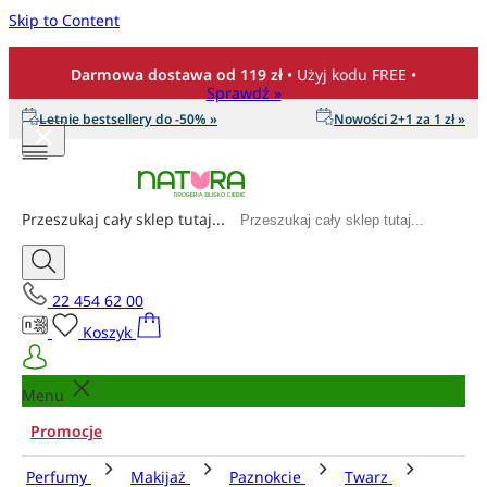
Skip to Content
Darmowa dostawa od 119 zł
• Użyj kodu FREE •
Sprawdź »
Letnie bestsellery do -50% »
Nowości 2+1 za 1 zł »
Przeszukaj cały sklep tutaj...
22 454 62 00
Koszyk
Menu
Promocje
Perfumy
Makijaż
Paznokcie
Twarz