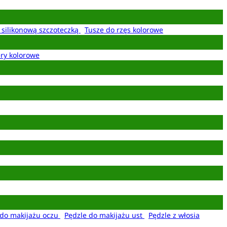
z silikonową szczoteczką
Tusze do rzęs kolorowe
ery kolorowe
 do makijażu oczu
Pędzle do makijażu ust
Pędzle z włosia