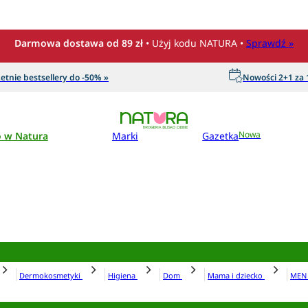
Darmowa dostawa od 89 zł
• Użyj kodu NATURA •
Sprawdź »
etnie bestsellery do -50% »
Nowości 2+1 za 1
o w Natura
Marki
Gazetka
Nowa
Dermokosmetyki
Higiena
Dom
Mama i dziecko
ME