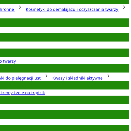
chronne
Kosmetyki do demakijażu i oczyszczania twarzy
o twarzy
ki do pielęgnacji ust
Kwasy i składniki aktywne
 kremy i żele na trądzik