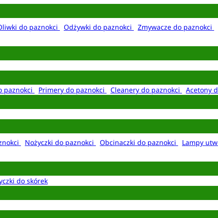
Oliwki do paznokci
Odżywki do paznokci
Zmywacze do paznokci
o paznokci
Primery do paznokci
Cleanery do paznokci
Acetony d
aznokci
Nożyczki do paznokci
Obcinaczki do paznokci
Lampy utw
yczki do skórek