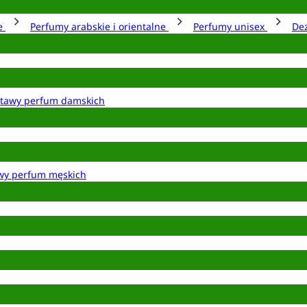
ie
Perfumy arabskie i orientalne
Perfumy unisex
De
tawy perfum damskich
wy perfum męskich