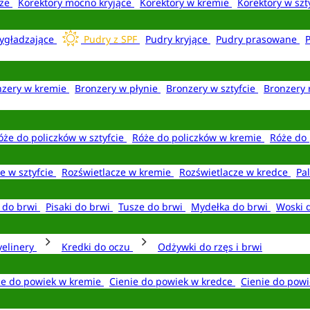
aże
Korektory mocno kryjące
Korektory w kremie
Korektory w szt
ygładzające
Pudry z SPF
Pudry kryjące
Pudry prasowane
nzery w kremie
Bronzery w płynie
Bronzery w sztyfcie
Bronzery 
óże do policzków w sztyfcie
Róże do policzków w kremie
Róże do 
e w sztyfcie
Rozświetlacze w kremie
Rozświetlacze w kredce
Pal
e do brwi
Pisaki do brwi
Tusze do brwi
Mydełka do brwi
Woski 
yelinery
Kredki do oczu
Odżywki do rzęs i brwi
ie do powiek w kremie
Cienie do powiek w kredce
Cienie do powi