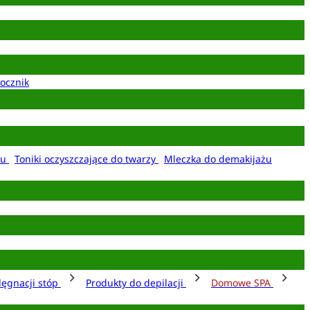
ocznik
żu
Toniki oczyszczające do twarzy
Mleczka do demakijażu
lęgnacji stóp
Produkty do depilacji
Domowe SPA