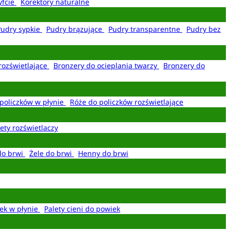
yfcie
Korektory naturalne
Pudry sypkie
Pudry brązujące
Pudry transparentne
Pudry bez
rozświetlające
Bronzery do ocieplania twarzy
Bronzery do
policzków w płynie
Róże do policzków rozświetlające
ety rozświetlaczy
do brwi
Żele do brwi
Henny do brwi
ek w płynie
Palety cieni do powiek