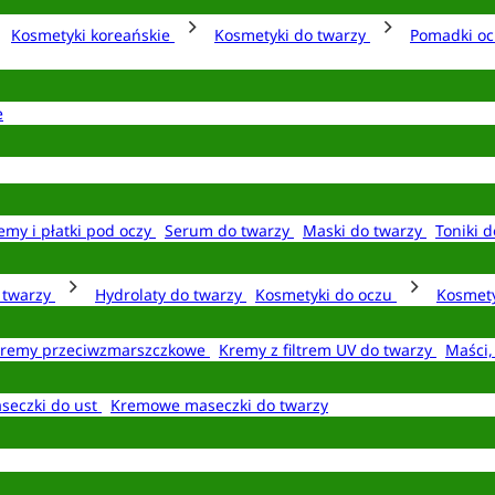
Kosmetyki koreańskie
Kosmetyki do twarzy
Pomadki o
e
emy i płatki pod oczy
Serum do twarzy
Maski do twarzy
Toniki d
o twarzy
Hydrolaty do twarzy
Kosmetyki do oczu
Kosmety
remy przeciwzmarszczkowe
Kremy z filtrem UV do twarzy
Maści,
seczki do ust
Kremowe maseczki do twarzy