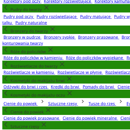
Korektory pod oczy
Korektory rozświetlające
Korektory kamufl
Pudry do twarzy
Pudry pod oczy
Pudry rozświetlające
Pudry matujące
Pudry w
talku
Pudry naturalne
Bronzery do twarzy
Bronzery w pudrze
Bronzery sypkie
Bronzery prasowane
Bro
konturowania twarzy
Róże do policzków
Róże do policzków w kamieniu
Róże do policzków wypiekane
R
Rozświetlacze do twarzy
Rozświetlacze w kamieniu
Rozświetlacze w płynie
Rozświetlacz
Kosmetyki do makijażu brwi
Odżywki do brwi i rzęs
Kredki do brwi
Pomady do brwi
Cieni
Kosmetyki do makijażu oczu
Cienie do powiek
Sztuczne rzęsy
Tusze do rzęs
E
Cienie do powiek
Cienie do powiek prasowane
Cienie do powiek mineralne
Cien
Sztuczne rzęsy