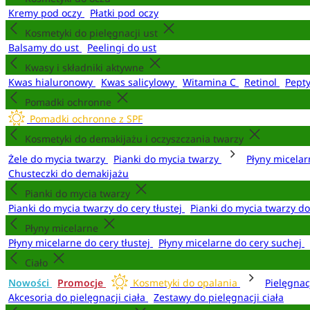
Kremy pod oczy
Płatki pod oczy
Kosmetyki do pielęgnacji ust
Balsamy do ust
Peelingi do ust
Kwasy i składniki aktywne
Kwas hialuronowy
Kwas salicylowy
Witamina C
Retinol
Pept
Pomadki ochronne
Pomadki ochronne z SPF
Kosmetyki do demakijażu i oczyszczania twarzy
Żele do mycia twarzy
Pianki do mycia twarzy
Płyny micela
Chusteczki do demakijażu
Pianki do mycia twarzy
Pianki do mycia twarzy do cery tłustej
Pianki do mycia twarzy d
Płyny micelarne
Płyny micelarne do cery tłustej
Płyny micelarne do cery suchej
Ciało
Nowości
Promocje
Kosmetyki do opalania
Pielęgnac
Akcesoria do pielęgnacji ciała
Zestawy do pielęgnacji ciała