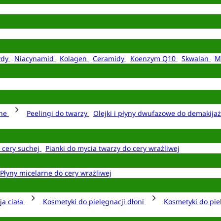
ydy
Niacynamid
Kolagen
Ceramidy
Koenzym Q10
Skwalan
M
rne
Peelingi do twarzy
Olejki i płyny dwufazowe do demakija
o cery suchej
Pianki do mycia twarzy do cery wrażliwej
Płyny micelarne do cery wrażliwej
ja ciała
Kosmetyki do pielęgnacji dłoni
Kosmetyki do pie