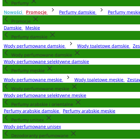
Perfumy
Nowości
Promocje
Perfumy damskie
Perfumy męsk
Promocje
Damskie
Męskie
Perfumy damskie
Wody perfumowane damskie
Wody toaletowe damskie
Zes
Wody perfumowane damskie
Wody perfumowane selektywne damskie
Perfumy męskie
Wody perfumowane męskie
Wody toaletowe męskie
Zesta
Wody perfumowane męskie
Wody perfumowane selektywne męskie
Perfumy arabskie i orientalne
Perfumy arabskie damskie
Perfumy arabskie męskie
Perfumy unisex
Wody perfumowane unisex
Dezodoranty perfumowane