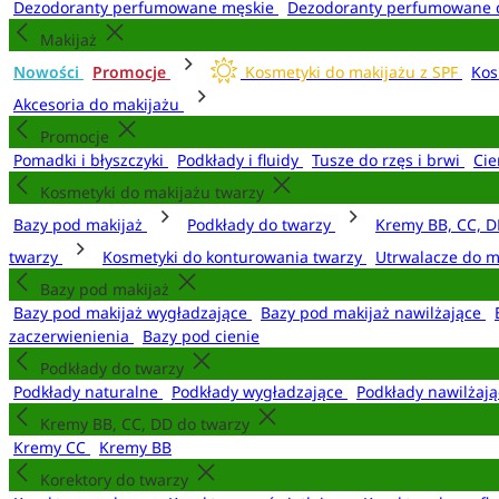
Dezodoranty perfumowane męskie
Dezodoranty perfumowane 
Makijaż
Nowości
Promocje
Kosmetyki do makijażu z SPF
Kos
Akcesoria do makijażu
Promocje
Pomadki i błyszczyki
Podkłady i fluidy
Tusze do rzęs i brwi
Cie
Kosmetyki do makijażu twarzy
Bazy pod makijaż
Podkłady do twarzy
Kremy BB, CC, D
twarzy
Kosmetyki do konturowania twarzy
Utrwalacze do m
Bazy pod makijaż
Bazy pod makijaż wygładzające
Bazy pod makijaż nawilżające
zaczerwienienia
Bazy pod cienie
Podkłady do twarzy
Podkłady naturalne
Podkłady wygładzające
Podkłady nawilżaj
Kremy BB, CC, DD do twarzy
Kremy CC
Kremy BB
Korektory do twarzy