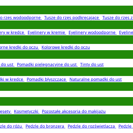
do rzęs wodoodporne
Tusze do rzęs podkręcające
Tusze do rzęs 
ery w kredce
Eyelinery w kremie
Eyelinery wodoodporne
Eyelin
rne kredki do oczu
Kolorowe kredki do oczu
 do ust
Pomadki pielęgnacyjne do ust
Tinty do ust
ki w kredce
Pomadki błyszczące
Naturalne pomadki do ust
ęsety
Kosmetyczki
Pozostałe akcesoria do makijażu
zle do różu
Pędzle do bronzera
Pędzle do rozświetlacza
Pędzle