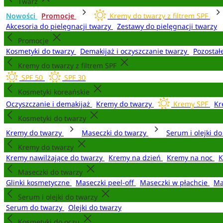
Twarz
Nowości
Promocje
Kremy do twarzy z filtrem SPF
Akcesoria do pielęgnacji twarzy
Zestawy do pielęgnacji twarzy
Promocje
Kosmetyki do twarzy
Demakijaż i oczyszczanie twarzy
Pozostał
Kremy do twarzy z filtrem SPF
SPF 50
SPF 30
Kosmetyki koreańskie
Oczyszczanie i demakijaż
Kremy do twarzy
Kremy SPF
Kr
Kosmetyki do twarzy
Kremy do twarzy
Maseczki do twarzy
Serum i olejki d
Kremy do twarzy
Kremy nawilżające do twarzy
Kremy na dzień
Kremy na noc
K
Maseczki do twarzy
Glinki kosmetyczne
Maseczki peel-off
Maseczki w płachcie
Ma
Serum i olejki do twarzy
Serum do twarzy
Olejki do twarzy
Kosmetyki do oczu