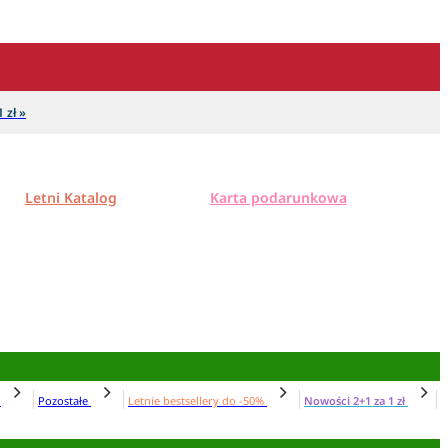
 zł »
Letni Katalog
Karta podarunkowa
N
Pozostałe
Letnie bestsellery do -50%
Nowości 2+1 za 1 zł