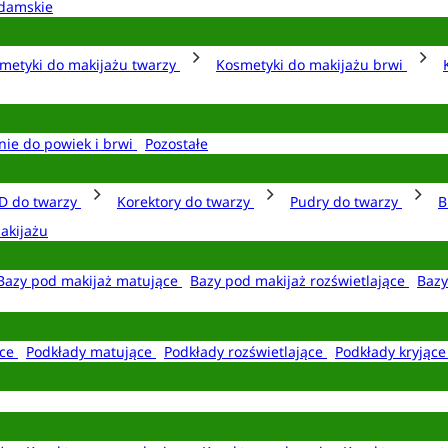
damskie
metyki do makijażu twarzy
Kosmetyki do makijażu brwi
nie do powiek i brwi
Pozostałe
D do twarzy
Korektory do twarzy
Pudry do twarzy
B
akijażu
Bazy pod makijaż matujące
Bazy pod makijaż rozświetlające
Bazy
ące
Podkłady matujące
Podkłady rozświetlające
Podkłady kryjąc