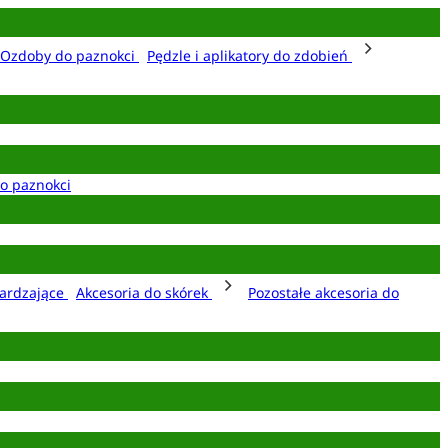
Ozdoby do paznokci
Pędzle i aplikatory do zdobień
o paznokci
ardzające
Akcesoria do skórek
Pozostałe akcesoria do