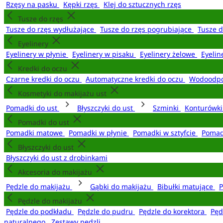
Rzęsy na pasku
Kępki rzęs
Klej do sztucznych rzęs
Tusze do rzęs
Tusze do rzęs wydłużające
Tusze do rzęs pogrubiające
Tusze 
Eyelinery
Eyelinery w płynie
Eyelinery w pisaku
Eyelinery żelowe
Eyelin
Kredki do oczu
Czarne kredki do oczu
Automatyczne kredki do oczu
Wodoodpo
Kosmetyki do makijażu ust
Pomadki do ust
Błyszczyki do ust
Szminki
Konturówki
Pomadki do ust
Pomadki matowe
Pomadki w płynie
Pomadki w sztyfcie
Pomad
Błyszczyki do ust
Błyszczyki do ust z drobinkami
Akcesoria do makijażu
Pędzle do makijażu
Gąbki do makijażu
Bibułki matujące
P
Pędzle do makijażu
Pędzle do podkładu
Pędzle do pudru
Pędzle do korektora
Pęd
naturalnego
Zestawy pędzli