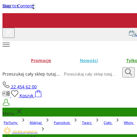
Skip to Content
Ilość
Dodaj do koszyka
L
Promocje
Nowości
Tylk
Przeszukaj cały sklep tutaj...
22 454 62 00
Koszyk
Menu
Perfumy
Makijaż
Paznokcie
Twarz
Ciało
Włosy
Strefa opalania