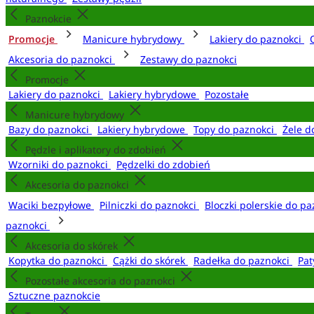
Paznokcie
Promocje
Manicure hybrydowy
Lakiery do paznokci
Akcesoria do paznokci
Zestawy do paznokci
Promocje
Lakiery do paznokci
Lakiery hybrydowe
Pozostałe
Manicure hybrydowy
Bazy do paznokci
Lakiery hybrydowe
Topy do paznokci
Żele d
Pędzle i aplikatory do zdobień
Wzorniki do paznokci
Pędzelki do zdobień
Akcesoria do paznokci
Waciki bezpyłowe
Pilniczki do paznokci
Bloczki polerskie do p
paznokci
Akcesoria do skórek
Kopytka do paznokci
Cążki do skórek
Radełka do paznokci
Pat
Pozostałe akcesoria do paznokci
Sztuczne paznokcie