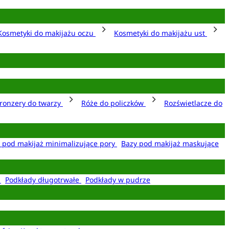
Kosmetyki do makijażu oczu
Kosmetyki do makijażu ust
ronzery do twarzy
Róże do policzków
Rozświetlacze do
 pod makijaż minimalizujące pory
Bazy pod makijaż maskujące
e
Podkłady długotrwałe
Podkłady w pudrze