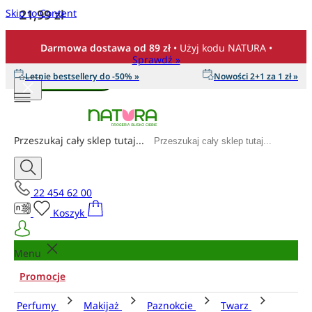
Skip to Content
21,99 zł
Ilość
Darmowa dostawa od 89 zł
• Użyj kodu NATURA •
Sprawdź »
Letnie bestsellery do -50% »
Nowości 2+1 za 1 zł »
Dodaj do koszyka
Przeszukaj cały sklep tutaj...
22 454 62 00
Koszyk
Menu
Promocje
Perfumy
Makijaż
Paznokcie
Twarz