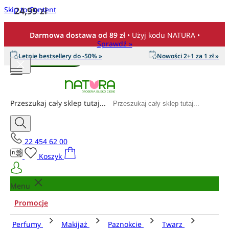
Skip to Content
24,99 zł
Ilość
Darmowa dostawa od 89 zł
• Użyj kodu NATURA •
Sprawdź »
Letnie bestsellery do -50% »
Nowości 2+1 za 1 zł »
Dodaj do koszyka
Przeszukaj cały sklep tutaj...
22 454 62 00
Koszyk
Menu
Promocje
Perfumy
Makijaż
Paznokcie
Twarz