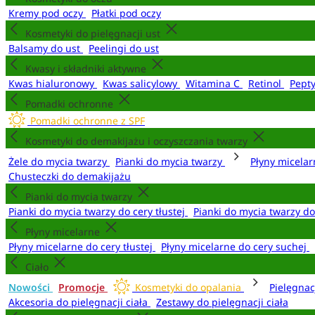
Kremy pod oczy
Płatki pod oczy
Kosmetyki do pielęgnacji ust
Balsamy do ust
Peelingi do ust
Kwasy i składniki aktywne
Kwas hialuronowy
Kwas salicylowy
Witamina C
Retinol
Pept
Pomadki ochronne
Pomadki ochronne z SPF
Kosmetyki do demakijażu i oczyszczania twarzy
Żele do mycia twarzy
Pianki do mycia twarzy
Płyny micela
Chusteczki do demakijażu
Pianki do mycia twarzy
Pianki do mycia twarzy do cery tłustej
Pianki do mycia twarzy d
Płyny micelarne
Płyny micelarne do cery tłustej
Płyny micelarne do cery suchej
Ciało
Nowości
Promocje
Kosmetyki do opalania
Pielęgnac
Akcesoria do pielęgnacji ciała
Zestawy do pielęgnacji ciała