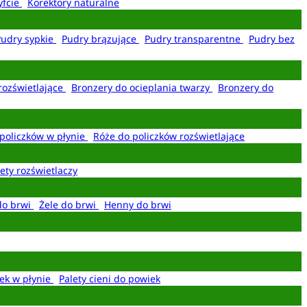
yfcie
Korektory naturalne
Pudry sypkie
Pudry brązujące
Pudry transparentne
Pudry bez
rozświetlające
Bronzery do ocieplania twarzy
Bronzery do
policzków w płynie
Róże do policzków rozświetlające
ety rozświetlaczy
do brwi
Żele do brwi
Henny do brwi
ek w płynie
Palety cieni do powiek