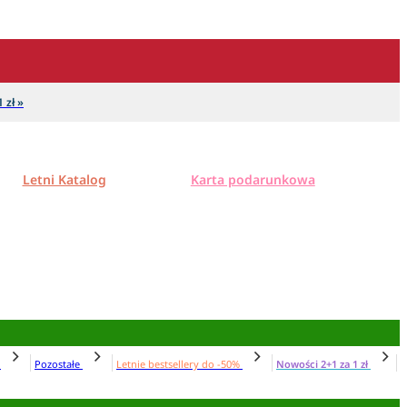
 zł »
Letni Katalog
Karta podarunkowa
N
Pozostałe
Letnie bestsellery do -50%
Nowości 2+1 za 1 zł