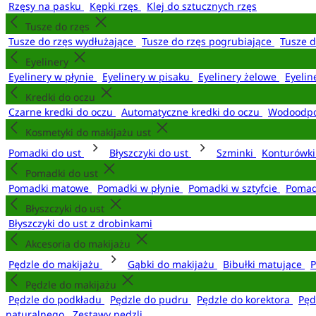
Rzęsy na pasku
Kępki rzęs
Klej do sztucznych rzęs
Tusze do rzęs
Tusze do rzęs wydłużające
Tusze do rzęs pogrubiające
Tusze 
Eyelinery
Eyelinery w płynie
Eyelinery w pisaku
Eyelinery żelowe
Eyelin
Kredki do oczu
Czarne kredki do oczu
Automatyczne kredki do oczu
Wodoodpo
Kosmetyki do makijażu ust
Pomadki do ust
Błyszczyki do ust
Szminki
Konturówki
Pomadki do ust
Pomadki matowe
Pomadki w płynie
Pomadki w sztyfcie
Pomad
Błyszczyki do ust
Błyszczyki do ust z drobinkami
Akcesoria do makijażu
Pędzle do makijażu
Gąbki do makijażu
Bibułki matujące
P
Pędzle do makijażu
Pędzle do podkładu
Pędzle do pudru
Pędzle do korektora
Pęd
naturalnego
Zestawy pędzli