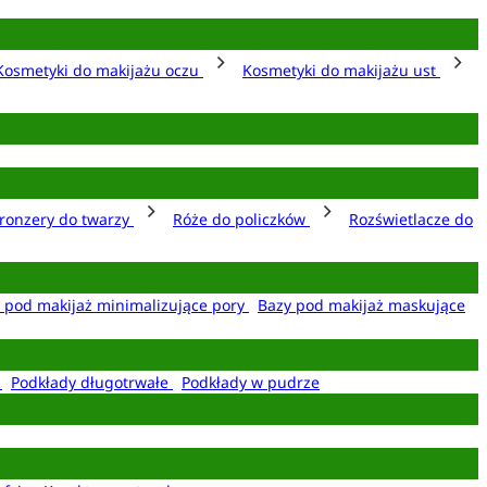
Kosmetyki do makijażu oczu
Kosmetyki do makijażu ust
ronzery do twarzy
Róże do policzków
Rozświetlacze do
 pod makijaż minimalizujące pory
Bazy pod makijaż maskujące
e
Podkłady długotrwałe
Podkłady w pudrze