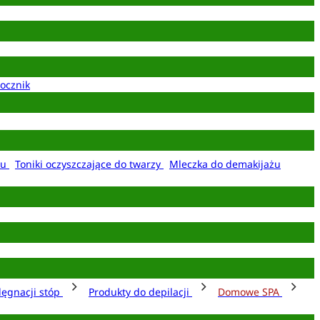
ocznik
żu
Toniki oczyszczające do twarzy
Mleczka do demakijażu
lęgnacji stóp
Produkty do depilacji
Domowe SPA