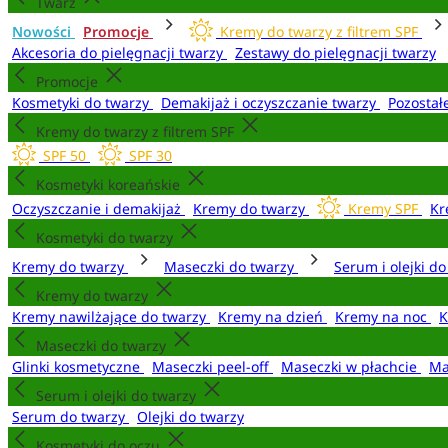
Twarz
Nowości
Promocje
Kremy do twarzy z filtrem SPF
Akcesoria do pielęgnacji twarzy
Zestawy do pielęgnacji twarzy
Promocje
Kosmetyki do twarzy
Demakijaż i oczyszczanie twarzy
Pozostał
Kremy do twarzy z filtrem SPF
SPF 50
SPF 30
Kosmetyki koreańskie
Oczyszczanie i demakijaż
Kremy do twarzy
Kremy SPF
Kr
Kosmetyki do twarzy
Kremy do twarzy
Maseczki do twarzy
Serum i olejki d
Kremy do twarzy
Kremy nawilżające do twarzy
Kremy na dzień
Kremy na noc
K
Maseczki do twarzy
Glinki kosmetyczne
Maseczki peel-off
Maseczki w płachcie
Ma
Serum i olejki do twarzy
Serum do twarzy
Olejki do twarzy
Kosmetyki do oczu