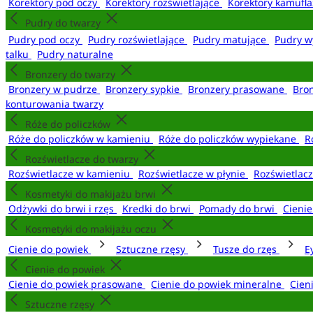
Korektory pod oczy
Korektory rozświetlające
Korektory kamufl
Pudry do twarzy
Pudry pod oczy
Pudry rozświetlające
Pudry matujące
Pudry w
talku
Pudry naturalne
Bronzery do twarzy
Bronzery w pudrze
Bronzery sypkie
Bronzery prasowane
Bro
konturowania twarzy
Róże do policzków
Róże do policzków w kamieniu
Róże do policzków wypiekane
R
Rozświetlacze do twarzy
Rozświetlacze w kamieniu
Rozświetlacze w płynie
Rozświetlacz
Kosmetyki do makijażu brwi
Odżywki do brwi i rzęs
Kredki do brwi
Pomady do brwi
Cieni
Kosmetyki do makijażu oczu
Cienie do powiek
Sztuczne rzęsy
Tusze do rzęs
E
Cienie do powiek
Cienie do powiek prasowane
Cienie do powiek mineralne
Cien
Sztuczne rzęsy