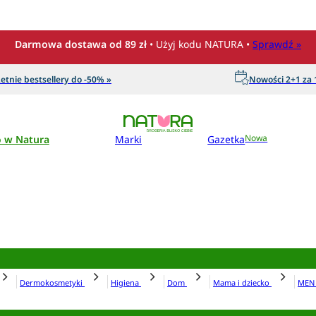
Darmowa dostawa od 89 zł
• Użyj kodu NATURA •
Sprawdź »
etnie bestsellery do -50% »
Nowości 2+1 za 1
o w Natura
Marki
Gazetka
Nowa
Dermokosmetyki
Higiena
Dom
Mama i dziecko
ME