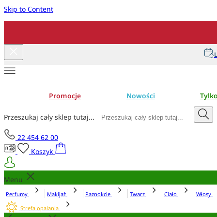
Skip to Content
L
Promocje
Nowości
Tylk
Przeszukaj cały sklep tutaj...
22 454 62 00
Koszyk
Menu
Perfumy
Makijaż
Paznokcie
Twarz
Ciało
Włosy
Strefa opalania