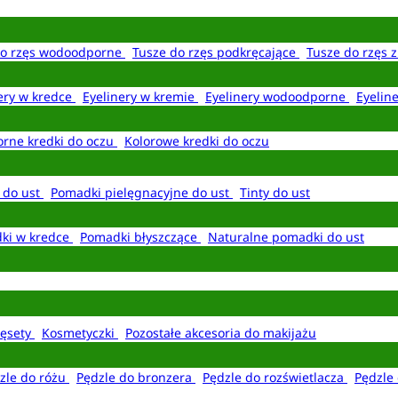
do rzęs wodoodporne
Tusze do rzęs podkręcające
Tusze do rzęs 
ery w kredce
Eyelinery w kremie
Eyelinery wodoodporne
Eyelin
rne kredki do oczu
Kolorowe kredki do oczu
 do ust
Pomadki pielęgnacyjne do ust
Tinty do ust
ki w kredce
Pomadki błyszczące
Naturalne pomadki do ust
ęsety
Kosmetyczki
Pozostałe akcesoria do makijażu
zle do różu
Pędzle do bronzera
Pędzle do rozświetlacza
Pędzle