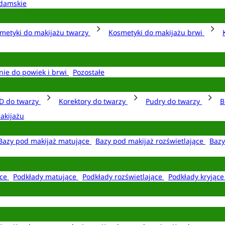
damskie
metyki do makijażu twarzy
Kosmetyki do makijażu brwi
nie do powiek i brwi
Pozostałe
D do twarzy
Korektory do twarzy
Pudry do twarzy
B
akijażu
Bazy pod makijaż matujące
Bazy pod makijaż rozświetlające
Bazy
ące
Podkłady matujące
Podkłady rozświetlające
Podkłady kryjąc