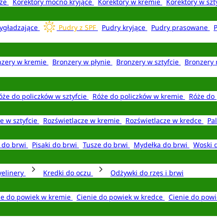
aże
Korektory mocno kryjące
Korektory w kremie
Korektory w szt
ygładzające
Pudry z SPF
Pudry kryjące
Pudry prasowane
nzery w kremie
Bronzery w płynie
Bronzery w sztyfcie
Bronzery 
óże do policzków w sztyfcie
Róże do policzków w kremie
Róże do 
e w sztyfcie
Rozświetlacze w kremie
Rozświetlacze w kredce
Pal
e do brwi
Pisaki do brwi
Tusze do brwi
Mydełka do brwi
Woski 
yelinery
Kredki do oczu
Odżywki do rzęs i brwi
ie do powiek w kremie
Cienie do powiek w kredce
Cienie do powi