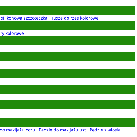
z silikonową szczoteczką
Tusze do rzęs kolorowe
ery kolorowe
 do makijażu oczu
Pędzle do makijażu ust
Pędzle z włosia