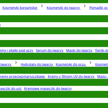
Kosmetyki koreańskie
Kosmetyki do twarzy
Pomadki o
e
emy i płatki pod oczy
Serum do twarzy
Maski do twarzy
Toniki d
o twarzy
Hydrolaty do twarzy
Kosmetyki do oczu
Kosmety
remy przeciwzmarszczkowe
Kremy z filtrem UV do twarzy
Maści,
seczki do ust
Kremowe maseczki do twarzy