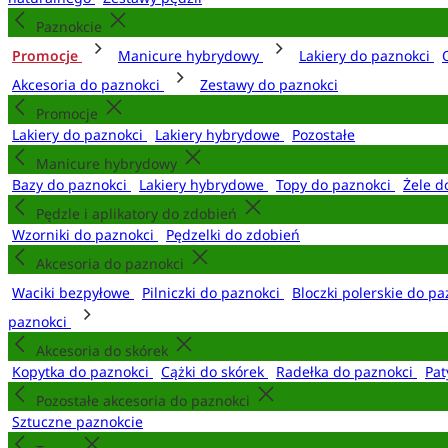
Paznokcie
Promocje
Manicure hybrydowy
Lakiery do paznokci
Akcesoria do paznokci
Zestawy do paznokci
Promocje
Lakiery do paznokci
Lakiery hybrydowe
Pozostałe
Manicure hybrydowy
Bazy do paznokci
Lakiery hybrydowe
Topy do paznokci
Żele d
Pędzle i aplikatory do zdobień
Wzorniki do paznokci
Pędzelki do zdobień
Akcesoria do paznokci
Waciki bezpyłowe
Pilniczki do paznokci
Bloczki polerskie do p
paznokci
Akcesoria do skórek
Kopytka do paznokci
Cążki do skórek
Radełka do paznokci
Pat
Pozostałe akcesoria do paznokci
Sztuczne paznokcie