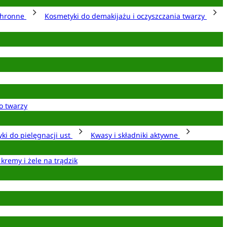
chronne
Kosmetyki do demakijażu i oczyszczania twarzy
o twarzy
ki do pielęgnacji ust
Kwasy i składniki aktywne
 kremy i żele na trądzik