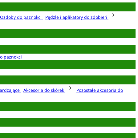
Ozdoby do paznokci
Pędzle i aplikatory do zdobień
o paznokci
ardzające
Akcesoria do skórek
Pozostałe akcesoria do