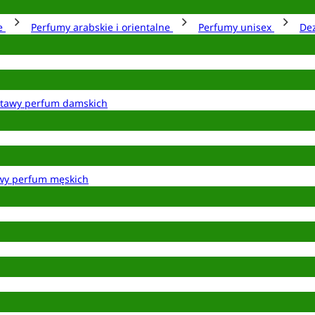
ie
Perfumy arabskie i orientalne
Perfumy unisex
De
tawy perfum damskich
wy perfum męskich