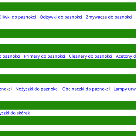
Oliwki do paznokci
Odżywki do paznokci
Zmywacze do paznokci
o paznokci
Primery do paznokci
Cleanery do paznokci
Acetony d
aznokci
Nożyczki do paznokci
Obcinaczki do paznokci
Lampy utw
yczki do skórek