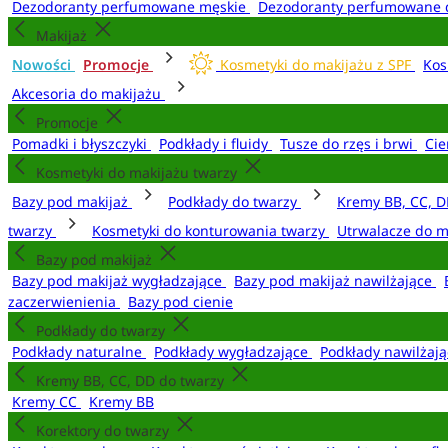
Dezodoranty perfumowane męskie
Dezodoranty perfumowane 
Makijaż
Nowości
Promocje
Kosmetyki do makijażu z SPF
Kos
Akcesoria do makijażu
Promocje
Pomadki i błyszczyki
Podkłady i fluidy
Tusze do rzęs i brwi
Cie
Kosmetyki do makijażu twarzy
Bazy pod makijaż
Podkłady do twarzy
Kremy BB, CC, D
twarzy
Kosmetyki do konturowania twarzy
Utrwalacze do m
Bazy pod makijaż
Bazy pod makijaż wygładzające
Bazy pod makijaż nawilżające
zaczerwienienia
Bazy pod cienie
Podkłady do twarzy
Podkłady naturalne
Podkłady wygładzające
Podkłady nawilżaj
Kremy BB, CC, DD do twarzy
Kremy CC
Kremy BB
Korektory do twarzy