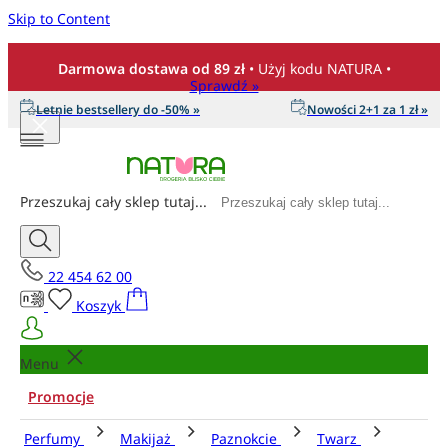
Skip to Content
Darmowa dostawa od 89 zł
• Użyj kodu NATURA •
Sprawdź »
Letnie bestsellery do -50% »
Nowości 2+1 za 1 zł »
Przeszukaj cały sklep tutaj...
22 454 62 00
Koszyk
Menu
Promocje
Perfumy
Makijaż
Paznokcie
Twarz