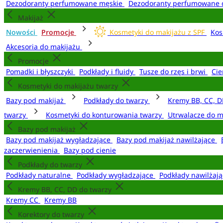
Dezodoranty perfumowane męskie
Dezodoranty perfumowane 
Makijaż
Nowości
Promocje
Kosmetyki do makijażu z SPF
Kos
Akcesoria do makijażu
Promocje
Pomadki i błyszczyki
Podkłady i fluidy
Tusze do rzęs i brwi
Cie
Kosmetyki do makijażu twarzy
Bazy pod makijaż
Podkłady do twarzy
Kremy BB, CC, D
twarzy
Kosmetyki do konturowania twarzy
Utrwalacze do m
Bazy pod makijaż
Bazy pod makijaż wygładzające
Bazy pod makijaż nawilżające
zaczerwienienia
Bazy pod cienie
Podkłady do twarzy
Podkłady naturalne
Podkłady wygładzające
Podkłady nawilżaj
Kremy BB, CC, DD do twarzy
Kremy CC
Kremy BB
Korektory do twarzy