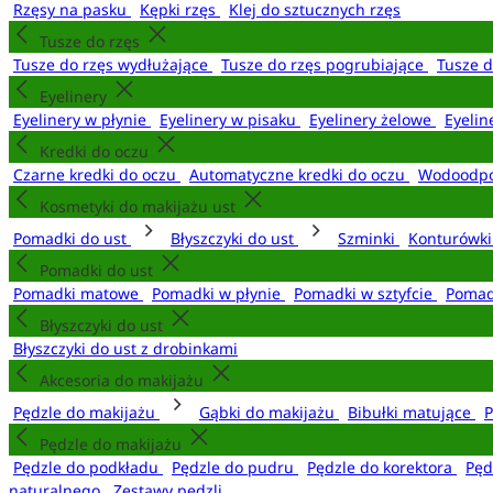
Rzęsy na pasku
Kępki rzęs
Klej do sztucznych rzęs
Tusze do rzęs
Tusze do rzęs wydłużające
Tusze do rzęs pogrubiające
Tusze 
Eyelinery
Eyelinery w płynie
Eyelinery w pisaku
Eyelinery żelowe
Eyelin
Kredki do oczu
Czarne kredki do oczu
Automatyczne kredki do oczu
Wodoodpo
Kosmetyki do makijażu ust
Pomadki do ust
Błyszczyki do ust
Szminki
Konturówki
Pomadki do ust
Pomadki matowe
Pomadki w płynie
Pomadki w sztyfcie
Pomad
Błyszczyki do ust
Błyszczyki do ust z drobinkami
Akcesoria do makijażu
Pędzle do makijażu
Gąbki do makijażu
Bibułki matujące
P
Pędzle do makijażu
Pędzle do podkładu
Pędzle do pudru
Pędzle do korektora
Pęd
naturalnego
Zestawy pędzli