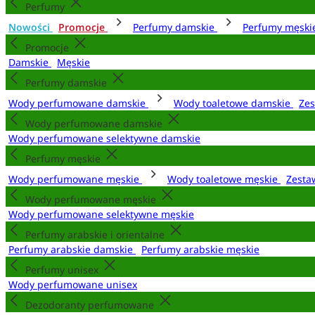
Perfumy
Nowości
Promocje
Perfumy damskie
Perfumy męsk
Promocje
Damskie
Męskie
Perfumy damskie
Wody perfumowane damskie
Wody toaletowe damskie
Zes
Wody perfumowane damskie
Wody perfumowane selektywne damskie
Perfumy męskie
Wody perfumowane męskie
Wody toaletowe męskie
Zesta
Wody perfumowane męskie
Wody perfumowane selektywne męskie
Perfumy arabskie i orientalne
Perfumy arabskie damskie
Perfumy arabskie męskie
Perfumy unisex
Wody perfumowane unisex
Dezodoranty perfumowane