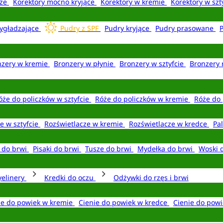
aże
Korektory mocno kryjące
Korektory w kremie
Korektory w szt
ygładzające
Pudry z SPF
Pudry kryjące
Pudry prasowane
nzery w kremie
Bronzery w płynie
Bronzery w sztyfcie
Bronzery 
óże do policzków w sztyfcie
Róże do policzków w kremie
Róże do 
e w sztyfcie
Rozświetlacze w kremie
Rozświetlacze w kredce
Pal
e do brwi
Pisaki do brwi
Tusze do brwi
Mydełka do brwi
Woski 
yelinery
Kredki do oczu
Odżywki do rzęs i brwi
ie do powiek w kremie
Cienie do powiek w kredce
Cienie do powi