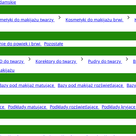
damskie
metyki do makijażu twarzy
Kosmetyki do makijażu brwi
nie do powiek i brwi
Pozostałe
D do twarzy
Korektory do twarzy
Pudry do twarzy
B
akijażu
Bazy pod makijaż matujące
Bazy pod makijaż rozświetlające
Bazy
ące
Podkłady matujące
Podkłady rozświetlające
Podkłady kryjąc