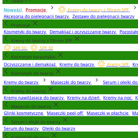
Twarz
Nowości
Promocje
Kremy do twarzy z filtrem SPF
Akcesoria do pielęgnacji twarzy
Zestawy do pielęgnacji twarzy
Promocje
Kosmetyki do twarzy
Demakijaż i oczyszczanie twarzy
Pozostał
Kremy do twarzy z filtrem SPF
SPF 50
SPF 30
Kosmetyki koreańskie
Oczyszczanie i demakijaż
Kremy do twarzy
Kremy SPF
Kr
Kosmetyki do twarzy
Kremy do twarzy
Maseczki do twarzy
Serum i olejki d
Kremy do twarzy
Kremy nawilżające do twarzy
Kremy na dzień
Kremy na noc
K
Maseczki do twarzy
Glinki kosmetyczne
Maseczki peel-off
Maseczki w płachcie
Ma
Serum i olejki do twarzy
Serum do twarzy
Olejki do twarzy
Kosmetyki do oczu