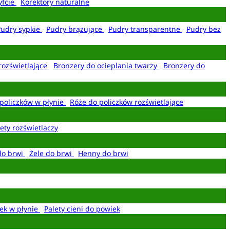
yfcie
Korektory naturalne
Pudry sypkie
Pudry brązujące
Pudry transparentne
Pudry bez
rozświetlające
Bronzery do ocieplania twarzy
Bronzery do
policzków w płynie
Róże do policzków rozświetlające
ety rozświetlaczy
do brwi
Żele do brwi
Henny do brwi
ek w płynie
Palety cieni do powiek