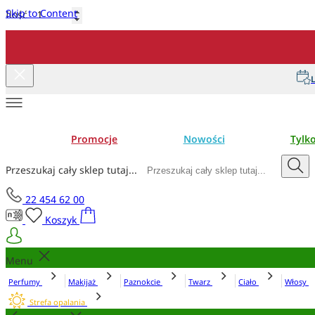
Skip to Content
Ilość
Dodaj do koszyka
L
Promocje
Nowości
Tylk
Przeszukaj cały sklep tutaj...
22 454 62 00
Koszyk
Menu
Perfumy
Makijaż
Paznokcie
Twarz
Ciało
Włosy
Strefa opalania