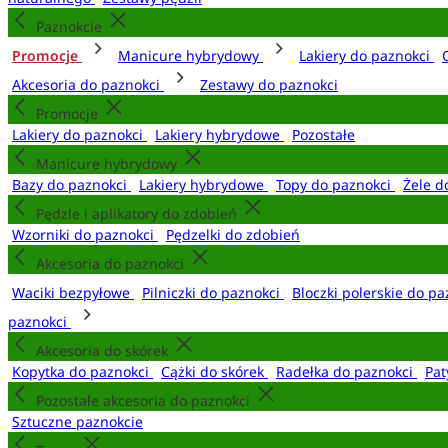
Paznokcie
Promocje
Manicure hybrydowy
Lakiery do paznokci
Akcesoria do paznokci
Zestawy do paznokci
Promocje
Lakiery do paznokci
Lakiery hybrydowe
Pozostałe
Manicure hybrydowy
Bazy do paznokci
Lakiery hybrydowe
Topy do paznokci
Żele d
Pędzle i aplikatory do zdobień
Wzorniki do paznokci
Pędzelki do zdobień
Akcesoria do paznokci
Waciki bezpyłowe
Pilniczki do paznokci
Bloczki polerskie do p
paznokci
Akcesoria do skórek
Kopytka do paznokci
Cążki do skórek
Radełka do paznokci
Pat
Pozostałe akcesoria do paznokci
Sztuczne paznokcie