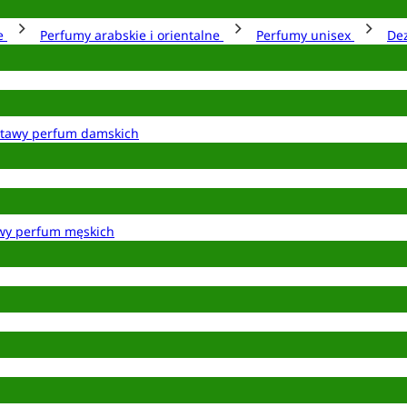
ie
Perfumy arabskie i orientalne
Perfumy unisex
De
tawy perfum damskich
wy perfum męskich