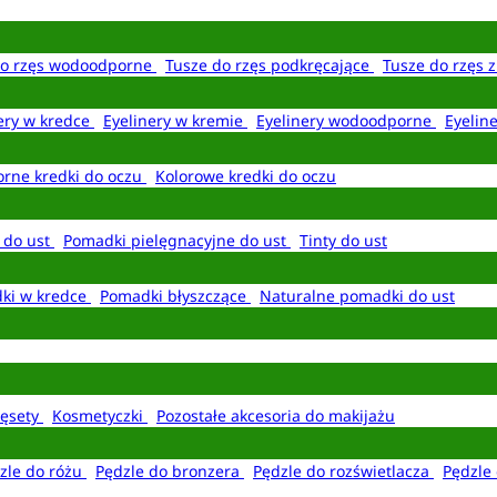
do rzęs wodoodporne
Tusze do rzęs podkręcające
Tusze do rzęs 
ery w kredce
Eyelinery w kremie
Eyelinery wodoodporne
Eyelin
rne kredki do oczu
Kolorowe kredki do oczu
 do ust
Pomadki pielęgnacyjne do ust
Tinty do ust
ki w kredce
Pomadki błyszczące
Naturalne pomadki do ust
ęsety
Kosmetyczki
Pozostałe akcesoria do makijażu
zle do różu
Pędzle do bronzera
Pędzle do rozświetlacza
Pędzle