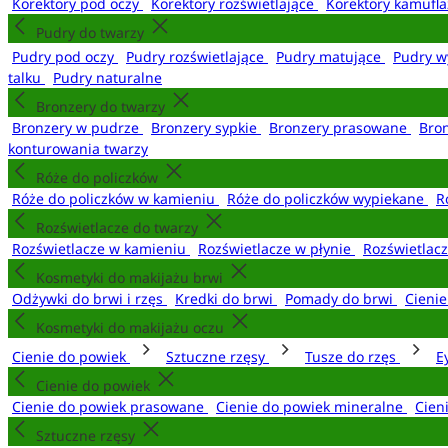
Korektory pod oczy
Korektory rozświetlające
Korektory kamufl
Pudry do twarzy
Pudry pod oczy
Pudry rozświetlające
Pudry matujące
Pudry w
talku
Pudry naturalne
Bronzery do twarzy
Bronzery w pudrze
Bronzery sypkie
Bronzery prasowane
Bro
konturowania twarzy
Róże do policzków
Róże do policzków w kamieniu
Róże do policzków wypiekane
R
Rozświetlacze do twarzy
Rozświetlacze w kamieniu
Rozświetlacze w płynie
Rozświetlacz
Kosmetyki do makijażu brwi
Odżywki do brwi i rzęs
Kredki do brwi
Pomady do brwi
Cieni
Kosmetyki do makijażu oczu
Cienie do powiek
Sztuczne rzęsy
Tusze do rzęs
E
Cienie do powiek
Cienie do powiek prasowane
Cienie do powiek mineralne
Cien
Sztuczne rzęsy