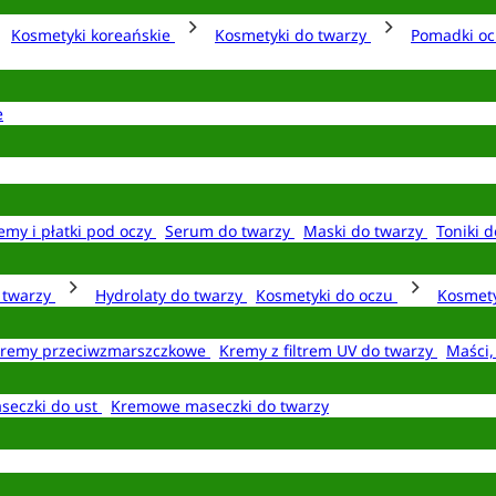
Kosmetyki koreańskie
Kosmetyki do twarzy
Pomadki o
e
emy i płatki pod oczy
Serum do twarzy
Maski do twarzy
Toniki d
o twarzy
Hydrolaty do twarzy
Kosmetyki do oczu
Kosmety
remy przeciwzmarszczkowe
Kremy z filtrem UV do twarzy
Maści,
seczki do ust
Kremowe maseczki do twarzy