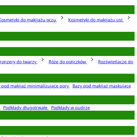
Kosmetyki do makijażu oczu
Kosmetyki do makijażu ust
ronzery do twarzy
Róże do policzków
Rozświetlacze do
 pod makijaż minimalizujące pory
Bazy pod makijaż maskujące
e
Podkłady długotrwałe
Podkłady w pudrze