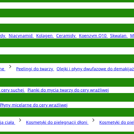
ydy
Niacynamid
Kolagen
Ceramidy
Koenzym Q10
Skwalan
M
rne
Peelingi do twarzy
Olejki i płyny dwufazowe do demakija
o cery suchej
Pianki do mycia twarzy do cery wrażliwej
Płyny micelarne do cery wrażliwej
ja ciała
Kosmetyki do pielęgnacji dłoni
Kosmetyki do pie