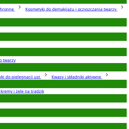
chronne
Kosmetyki do demakijażu i oczyszczania twarzy
o twarzy
ki do pielęgnacji ust
Kwasy i składniki aktywne
 kremy i żele na trądzik