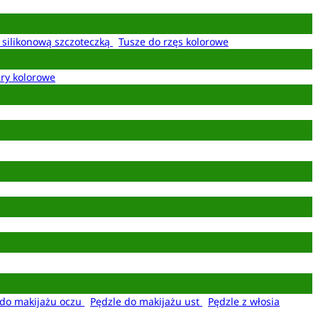
z silikonową szczoteczką
Tusze do rzęs kolorowe
ery kolorowe
 do makijażu oczu
Pędzle do makijażu ust
Pędzle z włosia