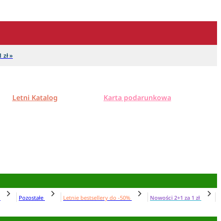
 zł »
Letni Katalog
Karta podarunkowa
N
Pozostałe
Letnie bestsellery do -50%
Nowości 2+1 za 1 zł