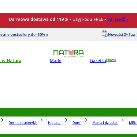
Darmowa dostawa od 119 zł
• Użyj kodu FREE •
Sprawdź »
etnie bestsellery do -50% »
Nowości 2+1 za 1
o w Natura
Marki
Gazetka
Nowa
Dermokosmetyki
Higiena
Dom
Mama i dziecko
ME