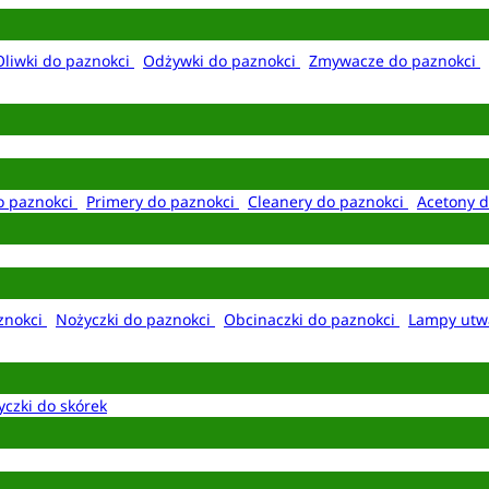
Oliwki do paznokci
Odżywki do paznokci
Zmywacze do paznokci
o paznokci
Primery do paznokci
Cleanery do paznokci
Acetony d
aznokci
Nożyczki do paznokci
Obcinaczki do paznokci
Lampy utw
yczki do skórek