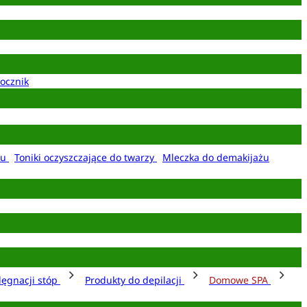
ocznik
żu
Toniki oczyszczające do twarzy
Mleczka do demakijażu
lęgnacji stóp
Produkty do depilacji
Domowe SPA