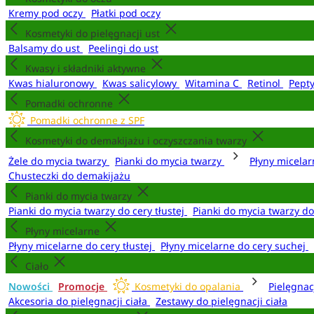
Kremy pod oczy
Płatki pod oczy
Kosmetyki do pielęgnacji ust
Balsamy do ust
Peelingi do ust
Kwasy i składniki aktywne
Kwas hialuronowy
Kwas salicylowy
Witamina C
Retinol
Pept
Pomadki ochronne
Pomadki ochronne z SPF
Kosmetyki do demakijażu i oczyszczania twarzy
Żele do mycia twarzy
Pianki do mycia twarzy
Płyny micela
Chusteczki do demakijażu
Pianki do mycia twarzy
Pianki do mycia twarzy do cery tłustej
Pianki do mycia twarzy d
Płyny micelarne
Płyny micelarne do cery tłustej
Płyny micelarne do cery suchej
Ciało
Nowości
Promocje
Kosmetyki do opalania
Pielęgnac
Akcesoria do pielęgnacji ciała
Zestawy do pielęgnacji ciała