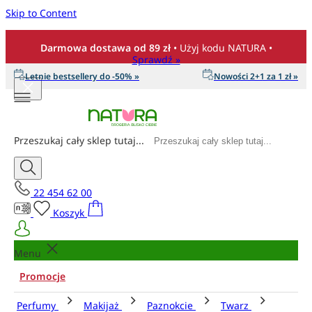
Skip to Content
Darmowa dostawa od 89 zł
• Użyj kodu NATURA •
Sprawdź »
Letnie bestsellery do -50% »
Nowości 2+1 za 1 zł »
Przeszukaj cały sklep tutaj...
22 454 62 00
Koszyk
Menu
Promocje
Perfumy
Makijaż
Paznokcie
Twarz