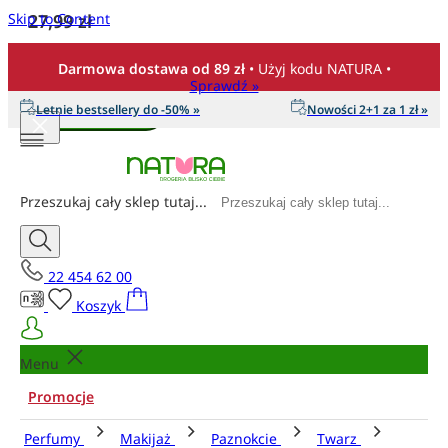
Skip to Content
27,99 zł
Ilość
Darmowa dostawa od 89 zł
• Użyj kodu NATURA •
Sprawdź »
Letnie bestsellery do -50% »
Nowości 2+1 za 1 zł »
Dodaj do koszyka
Przeszukaj cały sklep tutaj...
22 454 62 00
Koszyk
Menu
Promocje
Perfumy
Makijaż
Paznokcie
Twarz