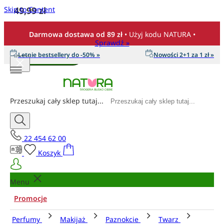
Skip to Content
49,99 zł
Ilość
Darmowa dostawa od 89 zł
• Użyj kodu NATURA •
Sprawdź »
Letnie bestsellery do -50% »
Nowości 2+1 za 1 zł »
Dodaj do koszyka
Przeszukaj cały sklep tutaj...
22 454 62 00
Koszyk
Menu
Promocje
Perfumy
Makijaż
Paznokcie
Twarz