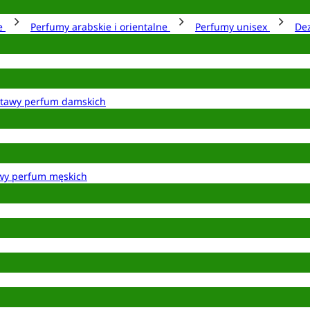
ie
Perfumy arabskie i orientalne
Perfumy unisex
De
tawy perfum damskich
wy perfum męskich