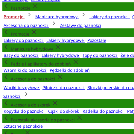
Paznokcie
Promocje
Manicure hybrydowy
Lakiery do paznokci
Akcesoria do paznokci
Zestawy do paznokci
Promocje
Lakiery do paznokci
Lakiery hybrydowe
Pozostałe
Manicure hybrydowy
Bazy do paznokci
Lakiery hybrydowe
Topy do paznokci
Żele d
Pędzle i aplikatory do zdobień
Wzorniki do paznokci
Pędzelki do zdobień
Akcesoria do paznokci
Waciki bezpyłowe
Pilniczki do paznokci
Bloczki polerskie do p
paznokci
Akcesoria do skórek
Kopytka do paznokci
Cążki do skórek
Radełka do paznokci
Pat
Pozostałe akcesoria do paznokci
Sztuczne paznokcie