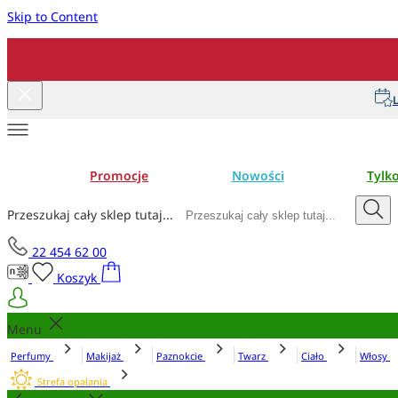
Skip to Content
L
Promocje
Nowości
Tylk
Przeszukaj cały sklep tutaj...
22 454 62 00
Koszyk
Menu
Perfumy
Makijaż
Paznokcie
Twarz
Ciało
Włosy
Strefa opalania