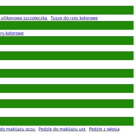
z silikonową szczoteczką
Tusze do rzęs kolorowe
ery kolorowe
 do makijażu oczu
Pędzle do makijażu ust
Pędzle z włosia