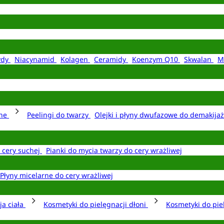
ydy
Niacynamid
Kolagen
Ceramidy
Koenzym Q10
Skwalan
M
rne
Peelingi do twarzy
Olejki i płyny dwufazowe do demakija
o cery suchej
Pianki do mycia twarzy do cery wrażliwej
Płyny micelarne do cery wrażliwej
ja ciała
Kosmetyki do pielęgnacji dłoni
Kosmetyki do pie