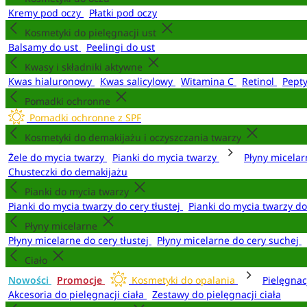
Kremy pod oczy
Płatki pod oczy
Kosmetyki do pielęgnacji ust
Balsamy do ust
Peelingi do ust
Kwasy i składniki aktywne
Kwas hialuronowy
Kwas salicylowy
Witamina C
Retinol
Pept
Pomadki ochronne
Pomadki ochronne z SPF
Kosmetyki do demakijażu i oczyszczania twarzy
Żele do mycia twarzy
Pianki do mycia twarzy
Płyny micela
Chusteczki do demakijażu
Pianki do mycia twarzy
Pianki do mycia twarzy do cery tłustej
Pianki do mycia twarzy d
Płyny micelarne
Płyny micelarne do cery tłustej
Płyny micelarne do cery suchej
Ciało
Nowości
Promocje
Kosmetyki do opalania
Pielęgnac
Akcesoria do pielęgnacji ciała
Zestawy do pielęgnacji ciała