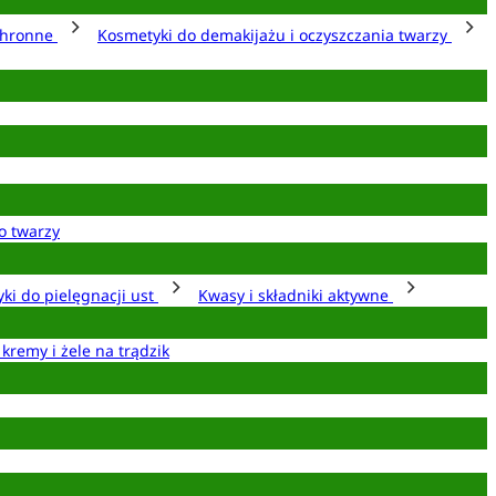
chronne
Kosmetyki do demakijażu i oczyszczania twarzy
o twarzy
ki do pielęgnacji ust
Kwasy i składniki aktywne
 kremy i żele na trądzik