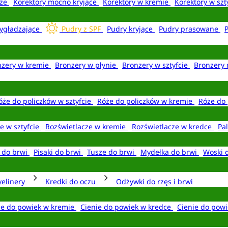
aże
Korektory mocno kryjące
Korektory w kremie
Korektory w szt
ygładzające
Pudry z SPF
Pudry kryjące
Pudry prasowane
nzery w kremie
Bronzery w płynie
Bronzery w sztyfcie
Bronzery 
óże do policzków w sztyfcie
Róże do policzków w kremie
Róże do 
e w sztyfcie
Rozświetlacze w kremie
Rozświetlacze w kredce
Pal
e do brwi
Pisaki do brwi
Tusze do brwi
Mydełka do brwi
Woski 
yelinery
Kredki do oczu
Odżywki do rzęs i brwi
ie do powiek w kremie
Cienie do powiek w kredce
Cienie do powi