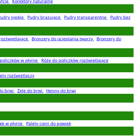
yfcie
Korektory naturalne
Pudry sypkie
Pudry brązujące
Pudry transparentne
Pudry bez
rozświetlające
Bronzery do ocieplania twarzy
Bronzery do
policzków w płynie
Róże do policzków rozświetlające
ety rozświetlaczy
do brwi
Żele do brwi
Henny do brwi
ek w płynie
Palety cieni do powiek