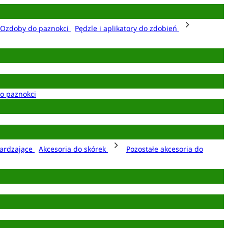
Ozdoby do paznokci
Pędzle i aplikatory do zdobień
o paznokci
ardzające
Akcesoria do skórek
Pozostałe akcesoria do