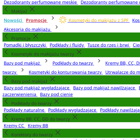
Dezodoranty perfumowane męskie
Dezodoranty perfumowane 
Makijaż
Nowości
Promocje
Kosmetyki do makijażu z SPF
Kos
Akcesoria do makijażu
Promocje
Pomadki i błyszczyki
Podkłady i fluidy
Tusze do rzęs i brwi
Cie
Kosmetyki do makijażu twarzy
Bazy pod makijaż
Podkłady do twarzy
Kremy BB, CC, D
twarzy
Kosmetyki do konturowania twarzy
Utrwalacze do m
Bazy pod makijaż
Bazy pod makijaż wygładzające
Bazy pod makijaż nawilżające
zaczerwienienia
Bazy pod cienie
Podkłady do twarzy
Podkłady naturalne
Podkłady wygładzające
Podkłady nawilżaj
Kremy BB, CC, DD do twarzy
Kremy CC
Kremy BB
Korektory do twarzy