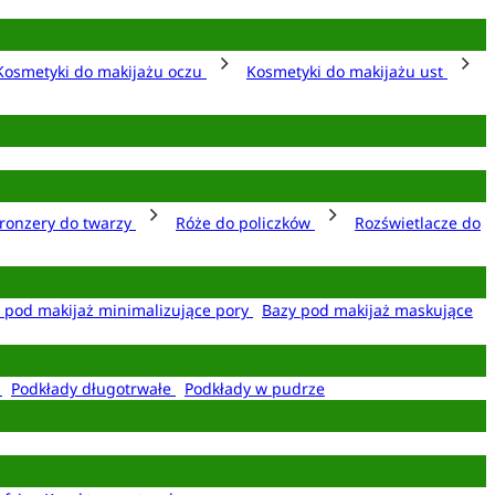
Kosmetyki do makijażu oczu
Kosmetyki do makijażu ust
ronzery do twarzy
Róże do policzków
Rozświetlacze do
 pod makijaż minimalizujące pory
Bazy pod makijaż maskujące
e
Podkłady długotrwałe
Podkłady w pudrze