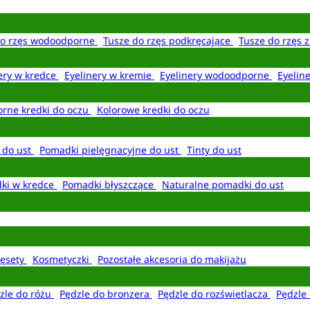
do rzęs wodoodporne
Tusze do rzęs podkręcające
Tusze do rzęs 
ery w kredce
Eyelinery w kremie
Eyelinery wodoodporne
Eyelin
rne kredki do oczu
Kolorowe kredki do oczu
 do ust
Pomadki pielęgnacyjne do ust
Tinty do ust
ki w kredce
Pomadki błyszczące
Naturalne pomadki do ust
ęsety
Kosmetyczki
Pozostałe akcesoria do makijażu
zle do różu
Pędzle do bronzera
Pędzle do rozświetlacza
Pędzle