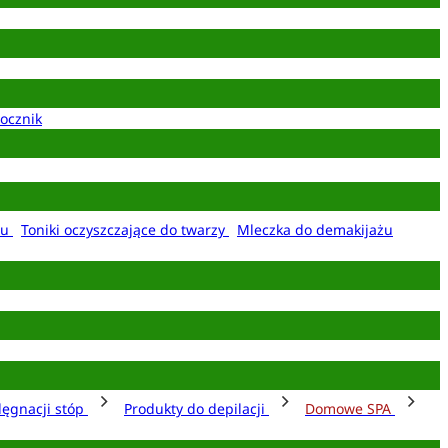
ocznik
żu
Toniki oczyszczające do twarzy
Mleczka do demakijażu
lęgnacji stóp
Produkty do depilacji
Domowe SPA