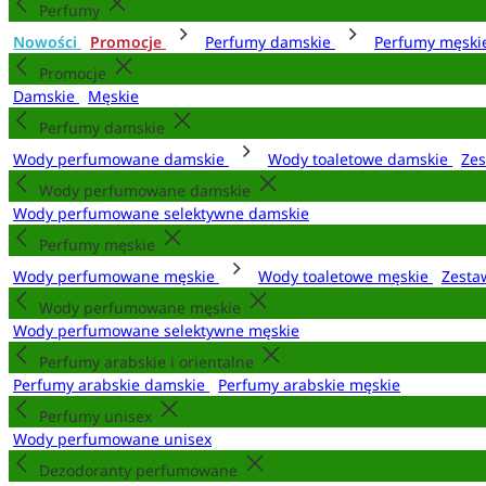
Perfumy
Nowości
Promocje
Perfumy damskie
Perfumy męsk
Promocje
Damskie
Męskie
Perfumy damskie
Wody perfumowane damskie
Wody toaletowe damskie
Zes
Wody perfumowane damskie
Wody perfumowane selektywne damskie
Perfumy męskie
Wody perfumowane męskie
Wody toaletowe męskie
Zesta
Wody perfumowane męskie
Wody perfumowane selektywne męskie
Perfumy arabskie i orientalne
Perfumy arabskie damskie
Perfumy arabskie męskie
Perfumy unisex
Wody perfumowane unisex
Dezodoranty perfumowane