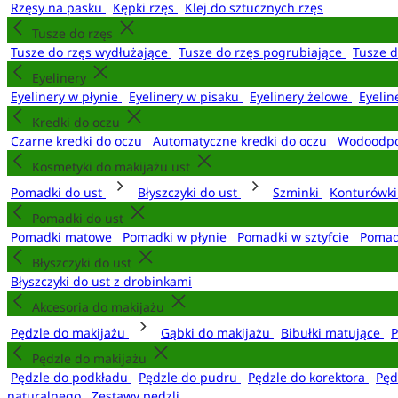
Rzęsy na pasku
Kępki rzęs
Klej do sztucznych rzęs
Tusze do rzęs
Tusze do rzęs wydłużające
Tusze do rzęs pogrubiające
Tusze 
Eyelinery
Eyelinery w płynie
Eyelinery w pisaku
Eyelinery żelowe
Eyelin
Kredki do oczu
Czarne kredki do oczu
Automatyczne kredki do oczu
Wodoodpo
Kosmetyki do makijażu ust
Pomadki do ust
Błyszczyki do ust
Szminki
Konturówki
Pomadki do ust
Pomadki matowe
Pomadki w płynie
Pomadki w sztyfcie
Pomad
Błyszczyki do ust
Błyszczyki do ust z drobinkami
Akcesoria do makijażu
Pędzle do makijażu
Gąbki do makijażu
Bibułki matujące
P
Pędzle do makijażu
Pędzle do podkładu
Pędzle do pudru
Pędzle do korektora
Pęd
naturalnego
Zestawy pędzli