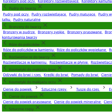
Korektory pod oczy
Korektory rozświetlające
Korektory kamufl
Pudry do twarzy
Pudry pod oczy
Pudry rozświetlające
Pudry matujące
Pudry w
talku
Pudry naturalne
Bronzery do twarzy
Bronzery w pudrze
Bronzery sypkie
Bronzery prasowane
Bro
konturowania twarzy
Róże do policzków
Róże do policzków w kamieniu
Róże do policzków wypiekane
R
Rozświetlacze do twarzy
Rozświetlacze w kamieniu
Rozświetlacze w płynie
Rozświetlacz
Kosmetyki do makijażu brwi
Odżywki do brwi i rzęs
Kredki do brwi
Pomady do brwi
Cieni
Kosmetyki do makijażu oczu
Cienie do powiek
Sztuczne rzęsy
Tusze do rzęs
E
Cienie do powiek
Cienie do powiek prasowane
Cienie do powiek mineralne
Cien
Sztuczne rzęsy