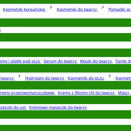
Kosmetyki koreańskie
Kosmetyki do twarzy
Pomadki o
e
emy i płatki pod oczy
Serum do twarzy
Maski do twarzy
Toniki d
o twarzy
Hydrolaty do twarzy
Kosmetyki do oczu
Kosmety
remy przeciwzmarszczkowe
Kremy z filtrem UV do twarzy
Maści,
seczki do ust
Kremowe maseczki do twarzy