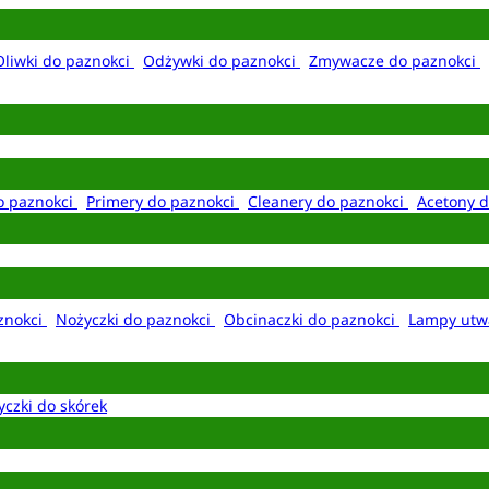
Oliwki do paznokci
Odżywki do paznokci
Zmywacze do paznokci
o paznokci
Primery do paznokci
Cleanery do paznokci
Acetony d
aznokci
Nożyczki do paznokci
Obcinaczki do paznokci
Lampy utw
yczki do skórek