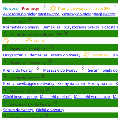
Twarz
Nowości
Promocje
Kremy do twarzy z filtrem SPF
Akcesoria do pielęgnacji twarzy
Zestawy do pielęgnacji twarzy
Promocje
Kosmetyki do twarzy
Demakijaż i oczyszczanie twarzy
Pozostał
Kremy do twarzy z filtrem SPF
SPF 50
SPF 30
Kosmetyki koreańskie
Oczyszczanie i demakijaż
Kremy do twarzy
Kremy SPF
Kr
Kosmetyki do twarzy
Kremy do twarzy
Maseczki do twarzy
Serum i olejki d
Kremy do twarzy
Kremy nawilżające do twarzy
Kremy na dzień
Kremy na noc
K
Maseczki do twarzy
Glinki kosmetyczne
Maseczki peel-off
Maseczki w płachcie
Ma
Serum i olejki do twarzy
Serum do twarzy
Olejki do twarzy
Kosmetyki do oczu