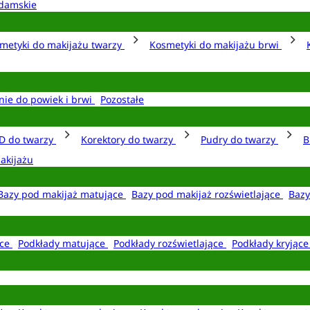
damskie
metyki do makijażu twarzy
Kosmetyki do makijażu brwi
nie do powiek i brwi
Pozostałe
D do twarzy
Korektory do twarzy
Pudry do twarzy
B
akijażu
Bazy pod makijaż matujące
Bazy pod makijaż rozświetlające
Bazy
ące
Podkłady matujące
Podkłady rozświetlające
Podkłady kryjąc