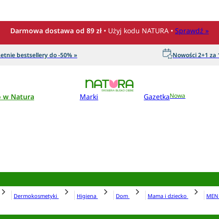
Darmowa dostawa od 89 zł
• Użyj kodu NATURA •
Sprawdź »
etnie bestsellery do -50% »
Nowości 2+1 za 1
o w Natura
Marki
Gazetka
Nowa
Dermokosmetyki
Higiena
Dom
Mama i dziecko
ME