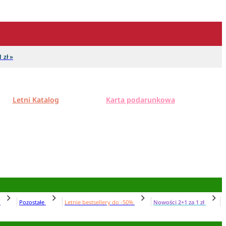
 zł »
Letni Katalog
Karta podarunkowa
N
Pozostałe
Letnie bestsellery do -50%
Nowości 2+1 za 1 zł