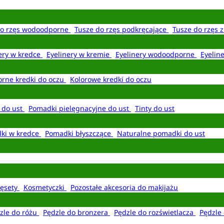
do rzęs wodoodporne
Tusze do rzęs podkręcające
Tusze do rzęs 
ery w kredce
Eyelinery w kremie
Eyelinery wodoodporne
Eyelin
rne kredki do oczu
Kolorowe kredki do oczu
 do ust
Pomadki pielęgnacyjne do ust
Tinty do ust
ki w kredce
Pomadki błyszczące
Naturalne pomadki do ust
ęsety
Kosmetyczki
Pozostałe akcesoria do makijażu
zle do różu
Pędzle do bronzera
Pędzle do rozświetlacza
Pędzle