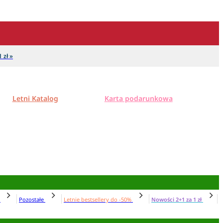
 zł »
Letni Katalog
Karta podarunkowa
N
Pozostałe
Letnie bestsellery do -50%
Nowości 2+1 za 1 zł