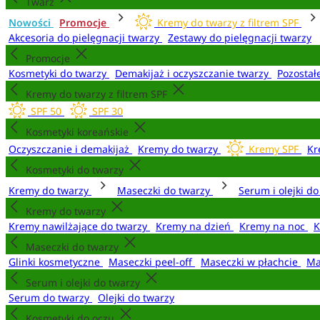
Twarz
Nowości
Promocje
Kremy do twarzy z filtrem SPF
Akcesoria do pielęgnacji twarzy
Zestawy do pielęgnacji twarzy
Promocje
Kosmetyki do twarzy
Demakijaż i oczyszczanie twarzy
Pozostał
Kremy do twarzy z filtrem SPF
SPF 50
SPF 30
Kosmetyki koreańskie
Oczyszczanie i demakijaż
Kremy do twarzy
Kremy SPF
Kr
Kosmetyki do twarzy
Kremy do twarzy
Maseczki do twarzy
Serum i olejki d
Kremy do twarzy
Kremy nawilżające do twarzy
Kremy na dzień
Kremy na noc
K
Maseczki do twarzy
Glinki kosmetyczne
Maseczki peel-off
Maseczki w płachcie
Ma
Serum i olejki do twarzy
Serum do twarzy
Olejki do twarzy
Kosmetyki do oczu