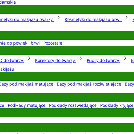
damskie
metyki do makijażu twarzy
Kosmetyki do makijażu brwi
nie do powiek i brwi
Pozostałe
D do twarzy
Korektory do twarzy
Pudry do twarzy
B
akijażu
Bazy pod makijaż matujące
Bazy pod makijaż rozświetlające
Bazy
ące
Podkłady matujące
Podkłady rozświetlające
Podkłady kryjąc