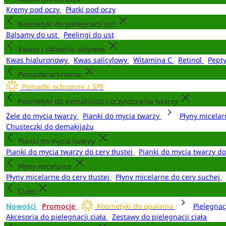
Kremy pod oczy
Płatki pod oczy
Kosmetyki do pielęgnacji ust
Balsamy do ust
Peelingi do ust
Kwasy i składniki aktywne
Kwas hialuronowy
Kwas salicylowy
Witamina C
Retinol
Pept
Pomadki ochronne
Pomadki ochronne z SPF
Kosmetyki do demakijażu i oczyszczania twarzy
Żele do mycia twarzy
Pianki do mycia twarzy
Płyny micela
Chusteczki do demakijażu
Pianki do mycia twarzy
Pianki do mycia twarzy do cery tłustej
Pianki do mycia twarzy d
Płyny micelarne
Płyny micelarne do cery tłustej
Płyny micelarne do cery suchej
Ciało
Nowości
Promocje
Kosmetyki do opalania
Pielęgnac
Akcesoria do pielęgnacji ciała
Zestawy do pielęgnacji ciała