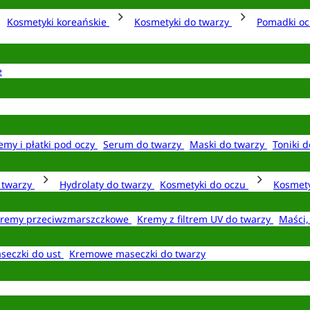
Kosmetyki koreańskie
Kosmetyki do twarzy
Pomadki o
e
emy i płatki pod oczy
Serum do twarzy
Maski do twarzy
Toniki d
o twarzy
Hydrolaty do twarzy
Kosmetyki do oczu
Kosmety
remy przeciwzmarszczkowe
Kremy z filtrem UV do twarzy
Maści,
seczki do ust
Kremowe maseczki do twarzy