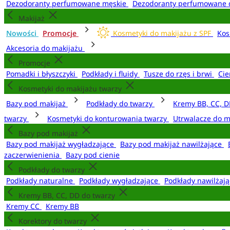
Dezodoranty perfumowane męskie
Dezodoranty perfumowane 
Makijaż
Nowości
Promocje
Kosmetyki do makijażu z SPF
Kos
Akcesoria do makijażu
Promocje
Pomadki i błyszczyki
Podkłady i fluidy
Tusze do rzęs i brwi
Cie
Kosmetyki do makijażu twarzy
Bazy pod makijaż
Podkłady do twarzy
Kremy BB, CC, D
twarzy
Kosmetyki do konturowania twarzy
Utrwalacze do m
Bazy pod makijaż
Bazy pod makijaż wygładzające
Bazy pod makijaż nawilżające
zaczerwienienia
Bazy pod cienie
Podkłady do twarzy
Podkłady naturalne
Podkłady wygładzające
Podkłady nawilżaj
Kremy BB, CC, DD do twarzy
Kremy CC
Kremy BB
Korektory do twarzy