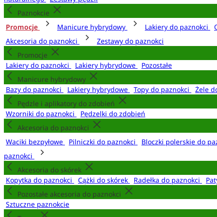
Paznokcie
Promocje
Manicure hybrydowy
Lakiery do paznokci
Akcesoria do paznokci
Zestawy do paznokci
Promocje
Lakiery do paznokci
Lakiery hybrydowe
Pozostałe
Manicure hybrydowy
Bazy do paznokci
Lakiery hybrydowe
Topy do paznokci
Żele d
Pędzle i aplikatory do zdobień
Wzorniki do paznokci
Pędzelki do zdobień
Akcesoria do paznokci
Waciki bezpyłowe
Pilniczki do paznokci
Bloczki polerskie do p
paznokci
Akcesoria do skórek
Kopytka do paznokci
Cążki do skórek
Radełka do paznokci
Pat
Pozostałe akcesoria do paznokci
Sztuczne paznokcie