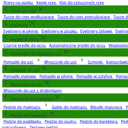
Rzęsy na pasku
Kępki rzęs
Klej do sztucznych rzęs
Tusze do rzęs
Tusze do rzęs wydłużające
Tusze do rzęs pogrubiające
Tusze 
Eyelinery
Eyelinery w płynie
Eyelinery w pisaku
Eyelinery żelowe
Eyelin
Kredki do oczu
Czarne kredki do oczu
Automatyczne kredki do oczu
Wodoodpo
Kosmetyki do makijażu ust
Pomadki do ust
Błyszczyki do ust
Szminki
Konturówki
Pomadki do ust
Pomadki matowe
Pomadki w płynie
Pomadki w sztyfcie
Pomad
Błyszczyki do ust
Błyszczyki do ust z drobinkami
Akcesoria do makijażu
Pędzle do makijażu
Gąbki do makijażu
Bibułki matujące
P
Pędzle do makijażu
Pędzle do podkładu
Pędzle do pudru
Pędzle do korektora
Pęd
naturalnego
Zestawy pędzli