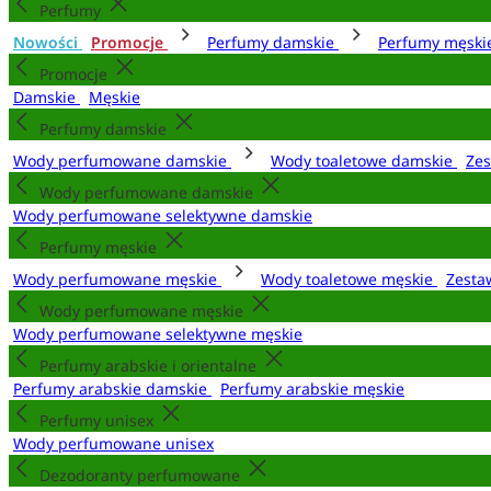
Perfumy
Nowości
Promocje
Perfumy damskie
Perfumy męsk
Promocje
Damskie
Męskie
Perfumy damskie
Wody perfumowane damskie
Wody toaletowe damskie
Zes
Wody perfumowane damskie
Wody perfumowane selektywne damskie
Perfumy męskie
Wody perfumowane męskie
Wody toaletowe męskie
Zesta
Wody perfumowane męskie
Wody perfumowane selektywne męskie
Perfumy arabskie i orientalne
Perfumy arabskie damskie
Perfumy arabskie męskie
Perfumy unisex
Wody perfumowane unisex
Dezodoranty perfumowane