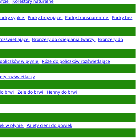
yfcie
Korektory naturalne
Pudry sypkie
Pudry brązujące
Pudry transparentne
Pudry bez
rozświetlające
Bronzery do ocieplania twarzy
Bronzery do
policzków w płynie
Róże do policzków rozświetlające
ety rozświetlaczy
do brwi
Żele do brwi
Henny do brwi
ek w płynie
Palety cieni do powiek