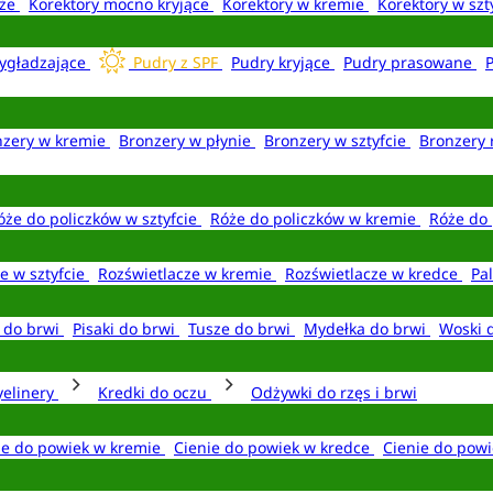
aże
Korektory mocno kryjące
Korektory w kremie
Korektory w szt
ygładzające
Pudry z SPF
Pudry kryjące
Pudry prasowane
nzery w kremie
Bronzery w płynie
Bronzery w sztyfcie
Bronzery 
óże do policzków w sztyfcie
Róże do policzków w kremie
Róże do 
e w sztyfcie
Rozświetlacze w kremie
Rozświetlacze w kredce
Pal
e do brwi
Pisaki do brwi
Tusze do brwi
Mydełka do brwi
Woski 
yelinery
Kredki do oczu
Odżywki do rzęs i brwi
ie do powiek w kremie
Cienie do powiek w kredce
Cienie do powi