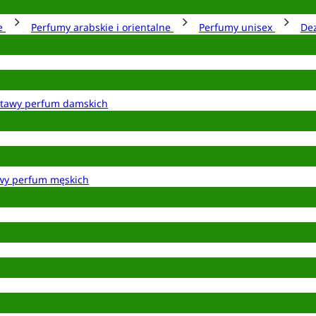
ie
Perfumy arabskie i orientalne
Perfumy unisex
De
tawy perfum damskich
wy perfum męskich