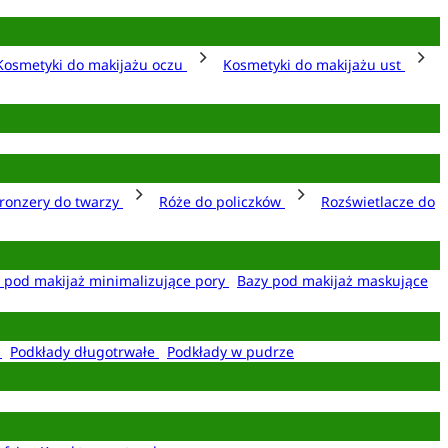
Kosmetyki do makijażu oczu
Kosmetyki do makijażu ust
ronzery do twarzy
Róże do policzków
Rozświetlacze do
 pod makijaż minimalizujące pory
Bazy pod makijaż maskujące
e
Podkłady długotrwałe
Podkłady w pudrze