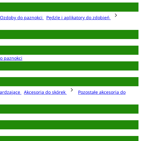
Ozdoby do paznokci
Pędzle i aplikatory do zdobień
o paznokci
ardzające
Akcesoria do skórek
Pozostałe akcesoria do