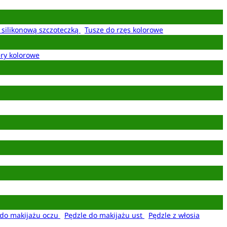
z silikonową szczoteczką
Tusze do rzęs kolorowe
ery kolorowe
 do makijażu oczu
Pędzle do makijażu ust
Pędzle z włosia