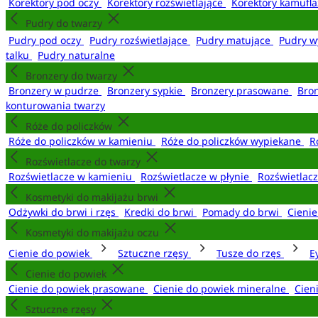
Korektory pod oczy
Korektory rozświetlające
Korektory kamufl
Pudry do twarzy
Pudry pod oczy
Pudry rozświetlające
Pudry matujące
Pudry w
talku
Pudry naturalne
Bronzery do twarzy
Bronzery w pudrze
Bronzery sypkie
Bronzery prasowane
Bro
konturowania twarzy
Róże do policzków
Róże do policzków w kamieniu
Róże do policzków wypiekane
R
Rozświetlacze do twarzy
Rozświetlacze w kamieniu
Rozświetlacze w płynie
Rozświetlacz
Kosmetyki do makijażu brwi
Odżywki do brwi i rzęs
Kredki do brwi
Pomady do brwi
Cieni
Kosmetyki do makijażu oczu
Cienie do powiek
Sztuczne rzęsy
Tusze do rzęs
E
Cienie do powiek
Cienie do powiek prasowane
Cienie do powiek mineralne
Cien
Sztuczne rzęsy