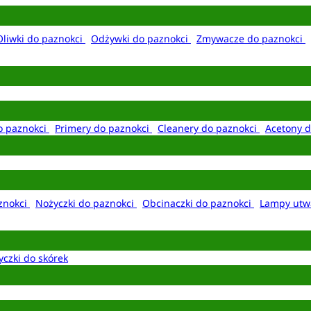
Oliwki do paznokci
Odżywki do paznokci
Zmywacze do paznokci
o paznokci
Primery do paznokci
Cleanery do paznokci
Acetony d
aznokci
Nożyczki do paznokci
Obcinaczki do paznokci
Lampy utw
yczki do skórek