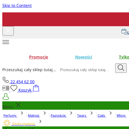
Skip to Content
L
Promocje
Nowości
Tylk
Przeszukaj cały sklep tutaj...
22 454 62 00
Koszyk
Menu
Perfumy
Makijaż
Paznokcie
Twarz
Ciało
Włosy
Strefa opalania