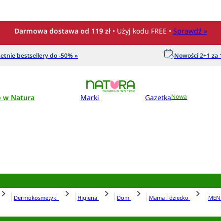
Darmowa dostawa od 119 zł
• Użyj kodu FREE •
Sprawdź »
etnie bestsellery do -50% »
Nowości 2+1 za 1
o w Natura
Marki
Gazetka
Nowa
Dermokosmetyki
Higiena
Dom
Mama i dziecko
ME