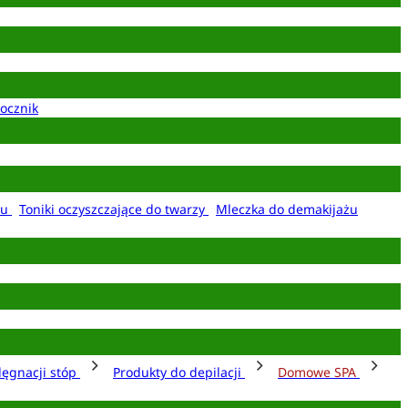
ocznik
żu
Toniki oczyszczające do twarzy
Mleczka do demakijażu
lęgnacji stóp
Produkty do depilacji
Domowe SPA