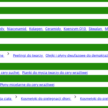
ydy
Niacynamid
Kolagen
Ceramidy
Koenzym Q10
Skwalan
M
rne
Peelingi do twarzy
Olejki i płyny dwufazowe do demakija
o cery suchej
Pianki do mycia twarzy do cery wrażliwej
Płyny micelarne do cery wrażliwej
ja ciała
Kosmetyki do pielęgnacji dłoni
Kosmetyki do pie