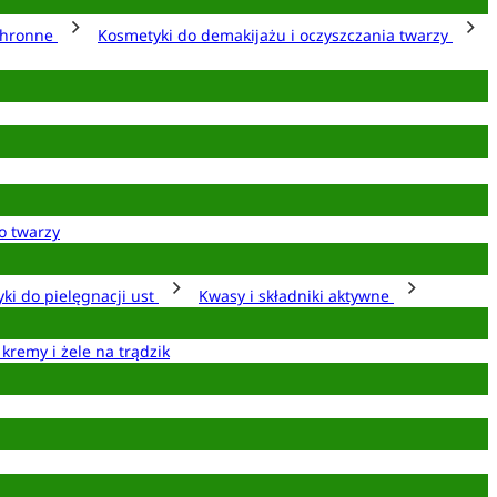
chronne
Kosmetyki do demakijażu i oczyszczania twarzy
o twarzy
ki do pielęgnacji ust
Kwasy i składniki aktywne
 kremy i żele na trądzik