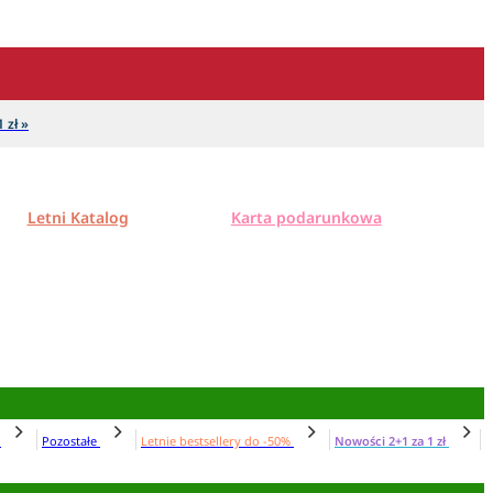
 zł »
Letni Katalog
Karta podarunkowa
N
Pozostałe
Letnie bestsellery do -50%
Nowości 2+1 za 1 zł