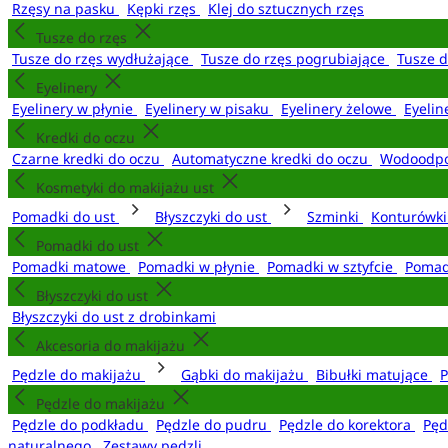
Rzęsy na pasku
Kępki rzęs
Klej do sztucznych rzęs
Tusze do rzęs
Tusze do rzęs wydłużające
Tusze do rzęs pogrubiające
Tusze 
Eyelinery
Eyelinery w płynie
Eyelinery w pisaku
Eyelinery żelowe
Eyelin
Kredki do oczu
Czarne kredki do oczu
Automatyczne kredki do oczu
Wodoodpo
Kosmetyki do makijażu ust
Pomadki do ust
Błyszczyki do ust
Szminki
Konturówki
Pomadki do ust
Pomadki matowe
Pomadki w płynie
Pomadki w sztyfcie
Pomad
Błyszczyki do ust
Błyszczyki do ust z drobinkami
Akcesoria do makijażu
Pędzle do makijażu
Gąbki do makijażu
Bibułki matujące
P
Pędzle do makijażu
Pędzle do podkładu
Pędzle do pudru
Pędzle do korektora
Pęd
naturalnego
Zestawy pędzli