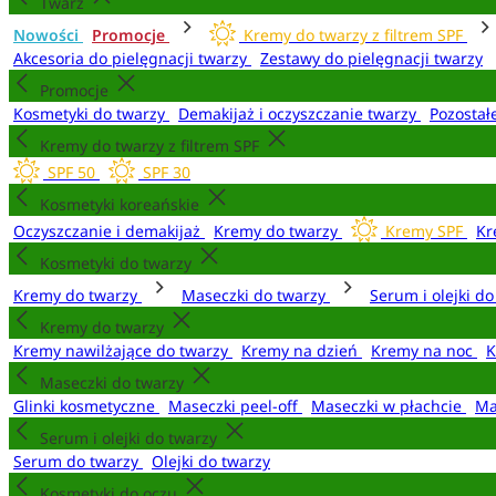
Twarz
Nowości
Promocje
Kremy do twarzy z filtrem SPF
Akcesoria do pielęgnacji twarzy
Zestawy do pielęgnacji twarzy
Promocje
Kosmetyki do twarzy
Demakijaż i oczyszczanie twarzy
Pozostał
Kremy do twarzy z filtrem SPF
SPF 50
SPF 30
Kosmetyki koreańskie
Oczyszczanie i demakijaż
Kremy do twarzy
Kremy SPF
Kr
Kosmetyki do twarzy
Kremy do twarzy
Maseczki do twarzy
Serum i olejki d
Kremy do twarzy
Kremy nawilżające do twarzy
Kremy na dzień
Kremy na noc
K
Maseczki do twarzy
Glinki kosmetyczne
Maseczki peel-off
Maseczki w płachcie
Ma
Serum i olejki do twarzy
Serum do twarzy
Olejki do twarzy
Kosmetyki do oczu