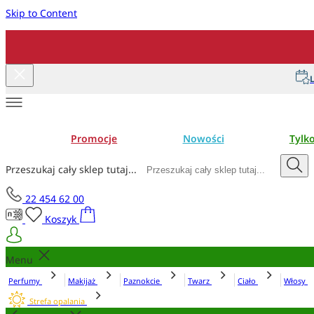
Skip to Content
L
Promocje
Nowości
Tylk
Przeszukaj cały sklep tutaj...
22 454 62 00
Koszyk
Menu
Perfumy
Makijaż
Paznokcie
Twarz
Ciało
Włosy
Strefa opalania