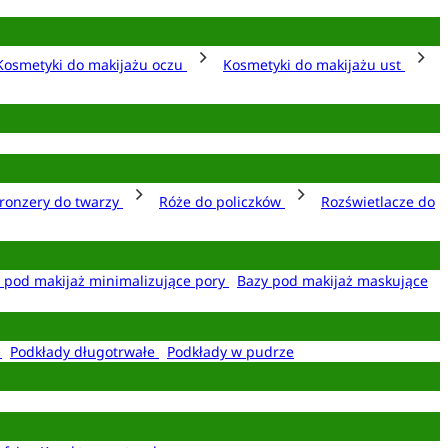
Kosmetyki do makijażu oczu
Kosmetyki do makijażu ust
ronzery do twarzy
Róże do policzków
Rozświetlacze do
 pod makijaż minimalizujące pory
Bazy pod makijaż maskujące
e
Podkłady długotrwałe
Podkłady w pudrze