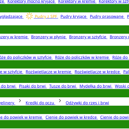
aże
Korektory mocno kryjące
Korektory w kremie
Korektory w szt
ygładzające
Pudry z SPF
Pudry kryjące
Pudry prasowane
nzery w kremie
Bronzery w płynie
Bronzery w sztyfcie
Bronzery 
óże do policzków w sztyfcie
Róże do policzków w kremie
Róże do 
e w sztyfcie
Rozświetlacze w kremie
Rozświetlacze w kredce
Pal
e do brwi
Pisaki do brwi
Tusze do brwi
Mydełka do brwi
Woski 
yelinery
Kredki do oczu
Odżywki do rzęs i brwi
ie do powiek w kremie
Cienie do powiek w kredce
Cienie do powi