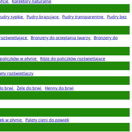
yfcie
Korektory naturalne
Pudry sypkie
Pudry brązujące
Pudry transparentne
Pudry bez
rozświetlające
Bronzery do ocieplania twarzy
Bronzery do
policzków w płynie
Róże do policzków rozświetlające
ety rozświetlaczy
do brwi
Żele do brwi
Henny do brwi
ek w płynie
Palety cieni do powiek