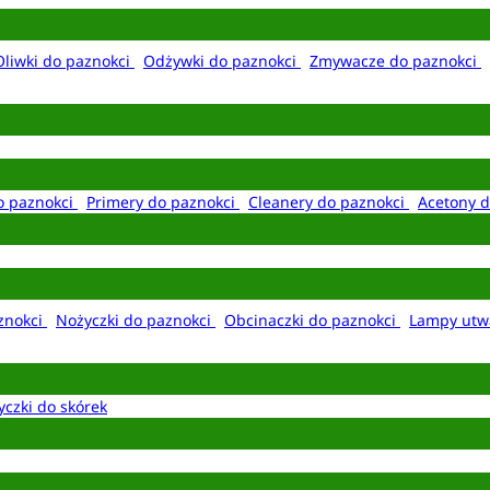
Oliwki do paznokci
Odżywki do paznokci
Zmywacze do paznokci
o paznokci
Primery do paznokci
Cleanery do paznokci
Acetony d
aznokci
Nożyczki do paznokci
Obcinaczki do paznokci
Lampy utw
yczki do skórek