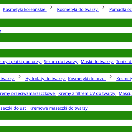
Kosmetyki koreańskie
Kosmetyki do twarzy
Pomadki o
e
emy i płatki pod oczy
Serum do twarzy
Maski do twarzy
Toniki d
o twarzy
Hydrolaty do twarzy
Kosmetyki do oczu
Kosmety
remy przeciwzmarszczkowe
Kremy z filtrem UV do twarzy
Maści,
seczki do ust
Kremowe maseczki do twarzy