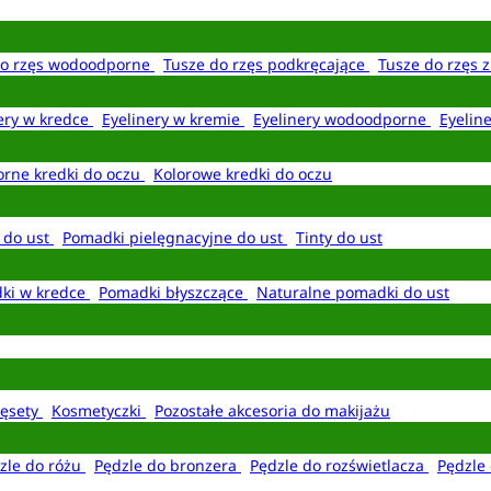
do rzęs wodoodporne
Tusze do rzęs podkręcające
Tusze do rzęs 
ery w kredce
Eyelinery w kremie
Eyelinery wodoodporne
Eyelin
rne kredki do oczu
Kolorowe kredki do oczu
 do ust
Pomadki pielęgnacyjne do ust
Tinty do ust
ki w kredce
Pomadki błyszczące
Naturalne pomadki do ust
ęsety
Kosmetyczki
Pozostałe akcesoria do makijażu
zle do różu
Pędzle do bronzera
Pędzle do rozświetlacza
Pędzle