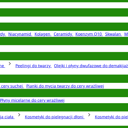
ydy
Niacynamid
Kolagen
Ceramidy
Koenzym Q10
Skwalan
M
rne
Peelingi do twarzy
Olejki i płyny dwufazowe do demakija
o cery suchej
Pianki do mycia twarzy do cery wrażliwej
Płyny micelarne do cery wrażliwej
ja ciała
Kosmetyki do pielęgnacji dłoni
Kosmetyki do pie