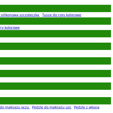
z silikonową szczoteczką
Tusze do rzęs kolorowe
ery kolorowe
 do makijażu oczu
Pędzle do makijażu ust
Pędzle z włosia