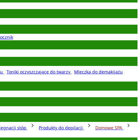
ocznik
żu
Toniki oczyszczające do twarzy
Mleczka do demakijażu
lęgnacji stóp
Produkty do depilacji
Domowe SPA