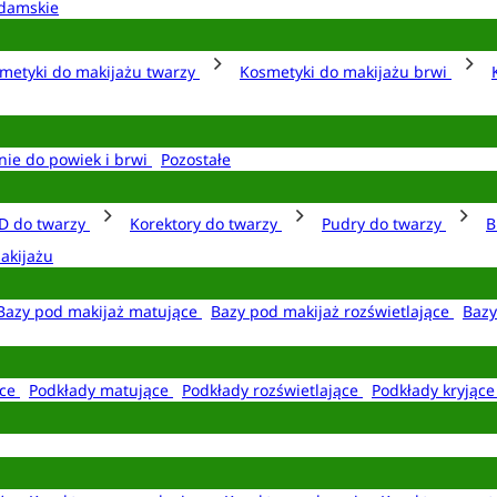
damskie
metyki do makijażu twarzy
Kosmetyki do makijażu brwi
nie do powiek i brwi
Pozostałe
D do twarzy
Korektory do twarzy
Pudry do twarzy
B
akijażu
Bazy pod makijaż matujące
Bazy pod makijaż rozświetlające
Bazy
ące
Podkłady matujące
Podkłady rozświetlające
Podkłady kryjąc