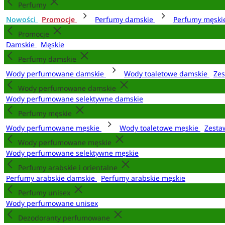
Perfumy
Nowości
Promocje
Perfumy damskie
Perfumy męsk
Promocje
Damskie
Męskie
Perfumy damskie
Wody perfumowane damskie
Wody toaletowe damskie
Zes
Wody perfumowane damskie
Wody perfumowane selektywne damskie
Perfumy męskie
Wody perfumowane męskie
Wody toaletowe męskie
Zesta
Wody perfumowane męskie
Wody perfumowane selektywne męskie
Perfumy arabskie i orientalne
Perfumy arabskie damskie
Perfumy arabskie męskie
Perfumy unisex
Wody perfumowane unisex
Dezodoranty perfumowane