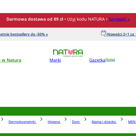
Darmowa dostawa od 89 zł
• Użyj kodu NATURA •
Sprawdź »
etnie bestsellery do -50% »
Nowości 2+1 za 1
o w Natura
Marki
Gazetka
Nowa
Dermokosmetyki
Higiena
Dom
Mama i dziecko
ME