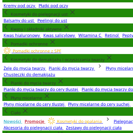
Kremy pod oczy
Płatki pod oczy
Kosmetyki do pielęgnacji ust
Balsamy do ust
Peelingi do ust
Kwasy i składniki aktywne
Kwas hialuronowy
Kwas salicylowy
Witamina C
Retinol
Pept
Pomadki ochronne
Pomadki ochronne z SPF
Kosmetyki do demakijażu i oczyszczania twarzy
Żele do mycia twarzy
Pianki do mycia twarzy
Płyny micela
Chusteczki do demakijażu
Pianki do mycia twarzy
Pianki do mycia twarzy do cery tłustej
Pianki do mycia twarzy d
Płyny micelarne
Płyny micelarne do cery tłustej
Płyny micelarne do cery suchej
Ciało
Nowości
Promocje
Kosmetyki do opalania
Pielęgnac
Akcesoria do pielęgnacji ciała
Zestawy do pielęgnacji ciała