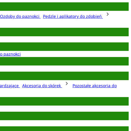
Ozdoby do paznokci
Pędzle i aplikatory do zdobień
o paznokci
ardzające
Akcesoria do skórek
Pozostałe akcesoria do