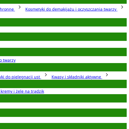
chronne
Kosmetyki do demakijażu i oczyszczania twarzy
o twarzy
ki do pielęgnacji ust
Kwasy i składniki aktywne
 kremy i żele na trądzik