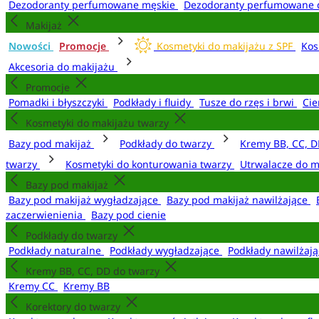
Dezodoranty perfumowane męskie
Dezodoranty perfumowane 
Makijaż
Nowości
Promocje
Kosmetyki do makijażu z SPF
Kos
Akcesoria do makijażu
Promocje
Pomadki i błyszczyki
Podkłady i fluidy
Tusze do rzęs i brwi
Cie
Kosmetyki do makijażu twarzy
Bazy pod makijaż
Podkłady do twarzy
Kremy BB, CC, D
twarzy
Kosmetyki do konturowania twarzy
Utrwalacze do m
Bazy pod makijaż
Bazy pod makijaż wygładzające
Bazy pod makijaż nawilżające
zaczerwienienia
Bazy pod cienie
Podkłady do twarzy
Podkłady naturalne
Podkłady wygładzające
Podkłady nawilżaj
Kremy BB, CC, DD do twarzy
Kremy CC
Kremy BB
Korektory do twarzy