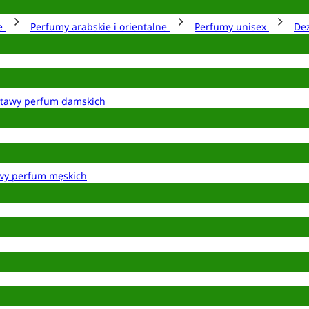
ie
Perfumy arabskie i orientalne
Perfumy unisex
De
tawy perfum damskich
wy perfum męskich