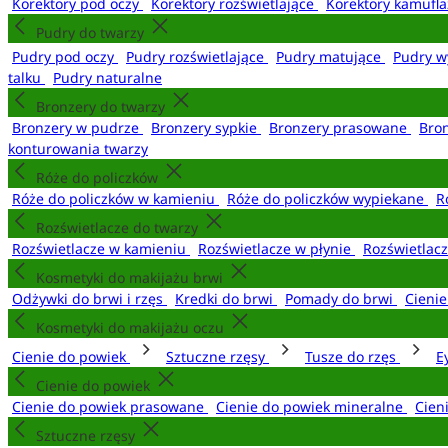
Korektory pod oczy
Korektory rozświetlające
Korektory kamufl
Pudry do twarzy
Pudry pod oczy
Pudry rozświetlające
Pudry matujące
Pudry w
talku
Pudry naturalne
Bronzery do twarzy
Bronzery w pudrze
Bronzery sypkie
Bronzery prasowane
Bro
konturowania twarzy
Róże do policzków
Róże do policzków w kamieniu
Róże do policzków wypiekane
R
Rozświetlacze do twarzy
Rozświetlacze w kamieniu
Rozświetlacze w płynie
Rozświetlacz
Kosmetyki do makijażu brwi
Odżywki do brwi i rzęs
Kredki do brwi
Pomady do brwi
Cieni
Kosmetyki do makijażu oczu
Cienie do powiek
Sztuczne rzęsy
Tusze do rzęs
E
Cienie do powiek
Cienie do powiek prasowane
Cienie do powiek mineralne
Cien
Sztuczne rzęsy