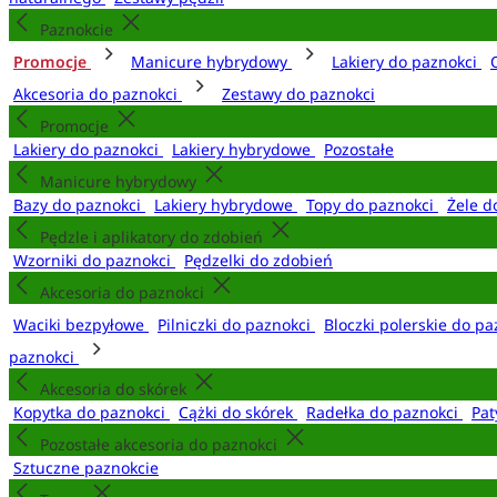
Paznokcie
Promocje
Manicure hybrydowy
Lakiery do paznokci
Akcesoria do paznokci
Zestawy do paznokci
Promocje
Lakiery do paznokci
Lakiery hybrydowe
Pozostałe
Manicure hybrydowy
Bazy do paznokci
Lakiery hybrydowe
Topy do paznokci
Żele d
Pędzle i aplikatory do zdobień
Wzorniki do paznokci
Pędzelki do zdobień
Akcesoria do paznokci
Waciki bezpyłowe
Pilniczki do paznokci
Bloczki polerskie do p
paznokci
Akcesoria do skórek
Kopytka do paznokci
Cążki do skórek
Radełka do paznokci
Pat
Pozostałe akcesoria do paznokci
Sztuczne paznokcie