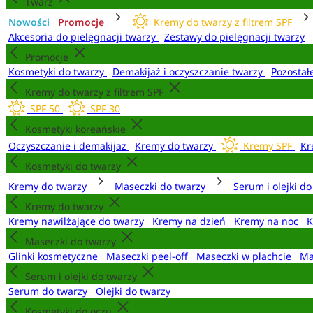
Twarz
Nowości
Promocje
Kremy do twarzy z filtrem SPF
Akcesoria do pielęgnacji twarzy
Zestawy do pielęgnacji twarzy
Promocje
Kosmetyki do twarzy
Demakijaż i oczyszczanie twarzy
Pozostał
Kremy do twarzy z filtrem SPF
SPF 50
SPF 30
Kosmetyki koreańskie
Oczyszczanie i demakijaż
Kremy do twarzy
Kremy SPF
Kr
Kosmetyki do twarzy
Kremy do twarzy
Maseczki do twarzy
Serum i olejki d
Kremy do twarzy
Kremy nawilżające do twarzy
Kremy na dzień
Kremy na noc
K
Maseczki do twarzy
Glinki kosmetyczne
Maseczki peel-off
Maseczki w płachcie
Ma
Serum i olejki do twarzy
Serum do twarzy
Olejki do twarzy
Kosmetyki do oczu