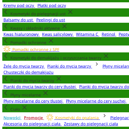
Kremy pod oczy
Płatki pod oczy
Kosmetyki do pielęgnacji ust
Balsamy do ust
Peelingi do ust
Kwasy i składniki aktywne
Kwas hialuronowy
Kwas salicylowy
Witamina C
Retinol
Pept
Pomadki ochronne
Pomadki ochronne z SPF
Kosmetyki do demakijażu i oczyszczania twarzy
Żele do mycia twarzy
Pianki do mycia twarzy
Płyny micela
Chusteczki do demakijażu
Pianki do mycia twarzy
Pianki do mycia twarzy do cery tłustej
Pianki do mycia twarzy d
Płyny micelarne
Płyny micelarne do cery tłustej
Płyny micelarne do cery suchej
Ciało
Nowości
Promocje
Kosmetyki do opalania
Pielęgnac
Akcesoria do pielęgnacji ciała
Zestawy do pielęgnacji ciała