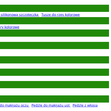
z silikonową szczoteczką
Tusze do rzęs kolorowe
ery kolorowe
 do makijażu oczu
Pędzle do makijażu ust
Pędzle z włosia