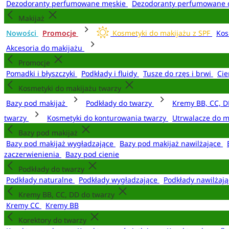
Dezodoranty perfumowane męskie
Dezodoranty perfumowane 
Makijaż
Nowości
Promocje
Kosmetyki do makijażu z SPF
Kos
Akcesoria do makijażu
Promocje
Pomadki i błyszczyki
Podkłady i fluidy
Tusze do rzęs i brwi
Cie
Kosmetyki do makijażu twarzy
Bazy pod makijaż
Podkłady do twarzy
Kremy BB, CC, D
twarzy
Kosmetyki do konturowania twarzy
Utrwalacze do m
Bazy pod makijaż
Bazy pod makijaż wygładzające
Bazy pod makijaż nawilżające
zaczerwienienia
Bazy pod cienie
Podkłady do twarzy
Podkłady naturalne
Podkłady wygładzające
Podkłady nawilżaj
Kremy BB, CC, DD do twarzy
Kremy CC
Kremy BB
Korektory do twarzy