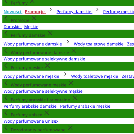
Perfumy
Nowości
Promocje
Perfumy damskie
Perfumy męsk
Promocje
Damskie
Męskie
Perfumy damskie
Wody perfumowane damskie
Wody toaletowe damskie
Zes
Wody perfumowane damskie
Wody perfumowane selektywne damskie
Perfumy męskie
Wody perfumowane męskie
Wody toaletowe męskie
Zesta
Wody perfumowane męskie
Wody perfumowane selektywne męskie
Perfumy arabskie i orientalne
Perfumy arabskie damskie
Perfumy arabskie męskie
Perfumy unisex
Wody perfumowane unisex
Dezodoranty perfumowane