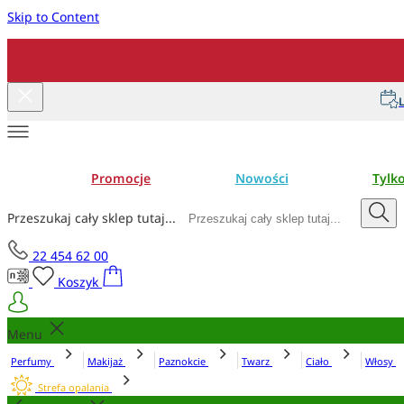
Skip to Content
L
Promocje
Nowości
Tylk
Przeszukaj cały sklep tutaj...
22 454 62 00
Koszyk
Menu
Perfumy
Makijaż
Paznokcie
Twarz
Ciało
Włosy
Strefa opalania