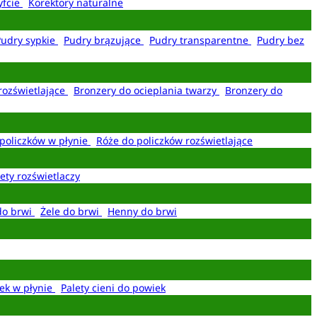
yfcie
Korektory naturalne
Pudry sypkie
Pudry brązujące
Pudry transparentne
Pudry bez
rozświetlające
Bronzery do ocieplania twarzy
Bronzery do
policzków w płynie
Róże do policzków rozświetlające
ety rozświetlaczy
do brwi
Żele do brwi
Henny do brwi
ek w płynie
Palety cieni do powiek