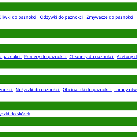
Oliwki do paznokci
Odżywki do paznokci
Zmywacze do paznokci
o paznokci
Primery do paznokci
Cleanery do paznokci
Acetony d
aznokci
Nożyczki do paznokci
Obcinaczki do paznokci
Lampy utw
yczki do skórek