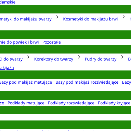
damskie
metyki do makijażu twarzy
Kosmetyki do makijażu brwi
nie do powiek i brwi
Pozostałe
D do twarzy
Korektory do twarzy
Pudry do twarzy
B
akijażu
Bazy pod makijaż matujące
Bazy pod makijaż rozświetlające
Bazy
ące
Podkłady matujące
Podkłady rozświetlające
Podkłady kryjąc