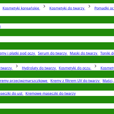
Kosmetyki koreańskie
Kosmetyki do twarzy
Pomadki o
e
emy i płatki pod oczy
Serum do twarzy
Maski do twarzy
Toniki d
o twarzy
Hydrolaty do twarzy
Kosmetyki do oczu
Kosmety
remy przeciwzmarszczkowe
Kremy z filtrem UV do twarzy
Maści,
seczki do ust
Kremowe maseczki do twarzy