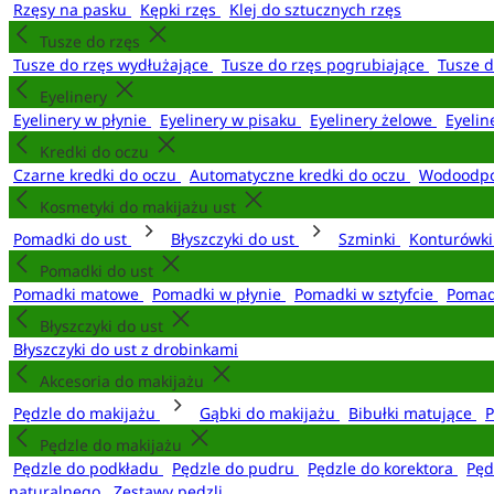
Rzęsy na pasku
Kępki rzęs
Klej do sztucznych rzęs
Tusze do rzęs
Tusze do rzęs wydłużające
Tusze do rzęs pogrubiające
Tusze 
Eyelinery
Eyelinery w płynie
Eyelinery w pisaku
Eyelinery żelowe
Eyelin
Kredki do oczu
Czarne kredki do oczu
Automatyczne kredki do oczu
Wodoodpo
Kosmetyki do makijażu ust
Pomadki do ust
Błyszczyki do ust
Szminki
Konturówki
Pomadki do ust
Pomadki matowe
Pomadki w płynie
Pomadki w sztyfcie
Pomad
Błyszczyki do ust
Błyszczyki do ust z drobinkami
Akcesoria do makijażu
Pędzle do makijażu
Gąbki do makijażu
Bibułki matujące
P
Pędzle do makijażu
Pędzle do podkładu
Pędzle do pudru
Pędzle do korektora
Pęd
naturalnego
Zestawy pędzli