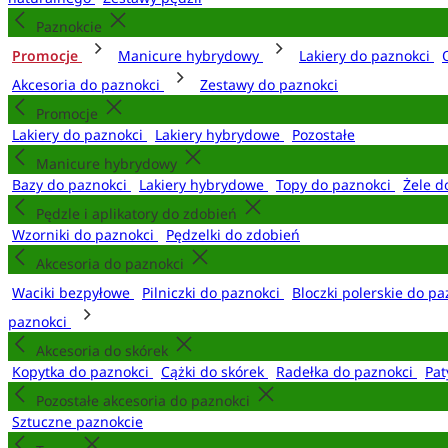
Paznokcie
Promocje
Manicure hybrydowy
Lakiery do paznokci
Akcesoria do paznokci
Zestawy do paznokci
Promocje
Lakiery do paznokci
Lakiery hybrydowe
Pozostałe
Manicure hybrydowy
Bazy do paznokci
Lakiery hybrydowe
Topy do paznokci
Żele d
Pędzle i aplikatory do zdobień
Wzorniki do paznokci
Pędzelki do zdobień
Akcesoria do paznokci
Waciki bezpyłowe
Pilniczki do paznokci
Bloczki polerskie do p
paznokci
Akcesoria do skórek
Kopytka do paznokci
Cążki do skórek
Radełka do paznokci
Pat
Pozostałe akcesoria do paznokci
Sztuczne paznokcie