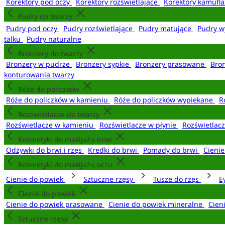
Korektory pod oczy
Korektory rozświetlające
Korektory kamufl
Pudry do twarzy
Pudry pod oczy
Pudry rozświetlające
Pudry matujące
Pudry w
talku
Pudry naturalne
Bronzery do twarzy
Bronzery w pudrze
Bronzery sypkie
Bronzery prasowane
Bro
konturowania twarzy
Róże do policzków
Róże do policzków w kamieniu
Róże do policzków wypiekane
R
Rozświetlacze do twarzy
Rozświetlacze w kamieniu
Rozświetlacze w płynie
Rozświetlacz
Kosmetyki do makijażu brwi
Odżywki do brwi i rzęs
Kredki do brwi
Pomady do brwi
Cieni
Kosmetyki do makijażu oczu
Cienie do powiek
Sztuczne rzęsy
Tusze do rzęs
E
Cienie do powiek
Cienie do powiek prasowane
Cienie do powiek mineralne
Cien
Sztuczne rzęsy