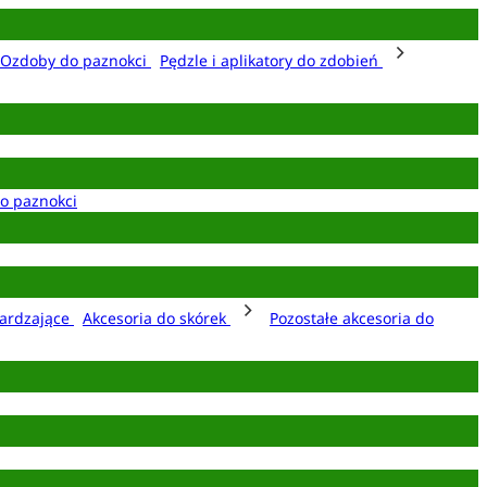
Ozdoby do paznokci
Pędzle i aplikatory do zdobień
o paznokci
ardzające
Akcesoria do skórek
Pozostałe akcesoria do