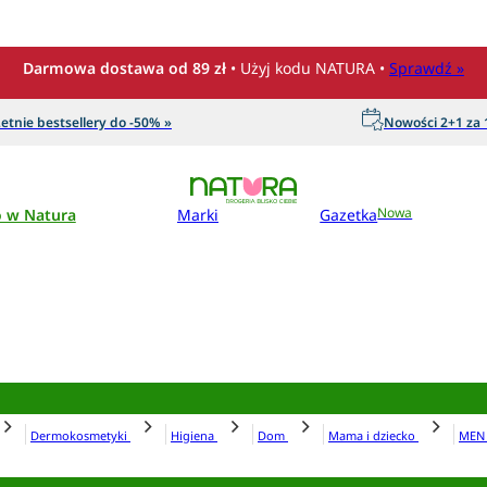
Darmowa dostawa od 89 zł
• Użyj kodu NATURA •
Sprawdź »
etnie bestsellery do -50% »
Nowości 2+1 za 1
o w Natura
Marki
Gazetka
Nowa
Dermokosmetyki
Higiena
Dom
Mama i dziecko
ME