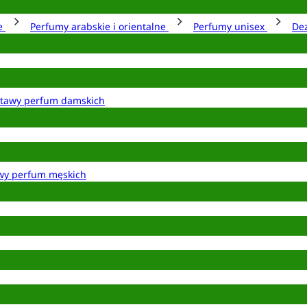
ie
Perfumy arabskie i orientalne
Perfumy unisex
De
tawy perfum damskich
wy perfum męskich