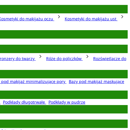
Kosmetyki do makijażu oczu
Kosmetyki do makijażu ust
ronzery do twarzy
Róże do policzków
Rozświetlacze do
 pod makijaż minimalizujące pory
Bazy pod makijaż maskujące
e
Podkłady długotrwałe
Podkłady w pudrze