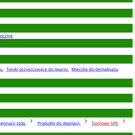
ocznik
żu
Toniki oczyszczające do twarzy
Mleczka do demakijażu
lęgnacji stóp
Produkty do depilacji
Domowe SPA