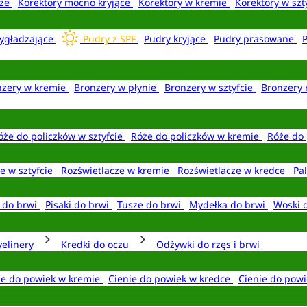
aże
Korektory mocno kryjące
Korektory w kremie
Korektory w szt
ygładzające
Pudry z SPF
Pudry kryjące
Pudry prasowane
nzery w kremie
Bronzery w płynie
Bronzery w sztyfcie
Bronzery 
óże do policzków w sztyfcie
Róże do policzków w kremie
Róże do 
e w sztyfcie
Rozświetlacze w kremie
Rozświetlacze w kredce
Pal
e do brwi
Pisaki do brwi
Tusze do brwi
Mydełka do brwi
Woski 
yelinery
Kredki do oczu
Odżywki do rzęs i brwi
ie do powiek w kremie
Cienie do powiek w kredce
Cienie do powi