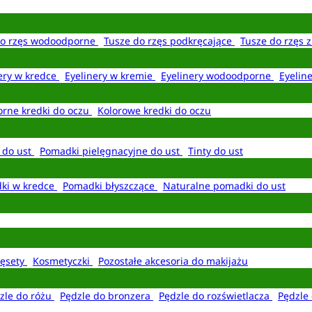
do rzęs wodoodporne
Tusze do rzęs podkręcające
Tusze do rzęs 
ery w kredce
Eyelinery w kremie
Eyelinery wodoodporne
Eyelin
rne kredki do oczu
Kolorowe kredki do oczu
 do ust
Pomadki pielęgnacyjne do ust
Tinty do ust
ki w kredce
Pomadki błyszczące
Naturalne pomadki do ust
ęsety
Kosmetyczki
Pozostałe akcesoria do makijażu
zle do różu
Pędzle do bronzera
Pędzle do rozświetlacza
Pędzle