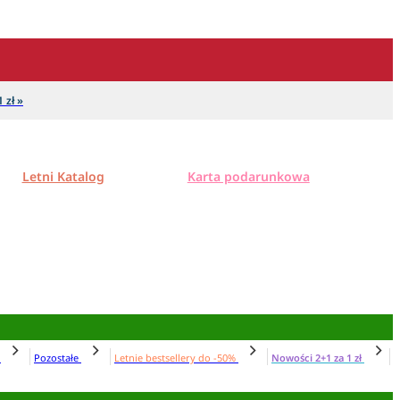
 zł »
Letni Katalog
Karta podarunkowa
N
Pozostałe
Letnie bestsellery do -50%
Nowości 2+1 za 1 zł