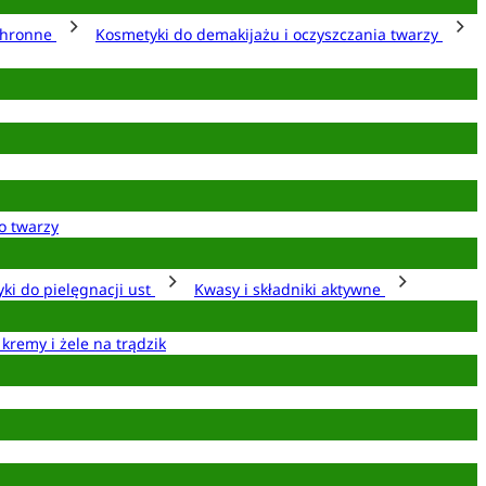
chronne
Kosmetyki do demakijażu i oczyszczania twarzy
o twarzy
ki do pielęgnacji ust
Kwasy i składniki aktywne
 kremy i żele na trądzik