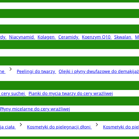
ydy
Niacynamid
Kolagen
Ceramidy
Koenzym Q10
Skwalan
M
rne
Peelingi do twarzy
Olejki i płyny dwufazowe do demakija
o cery suchej
Pianki do mycia twarzy do cery wrażliwej
Płyny micelarne do cery wrażliwej
ja ciała
Kosmetyki do pielęgnacji dłoni
Kosmetyki do pie