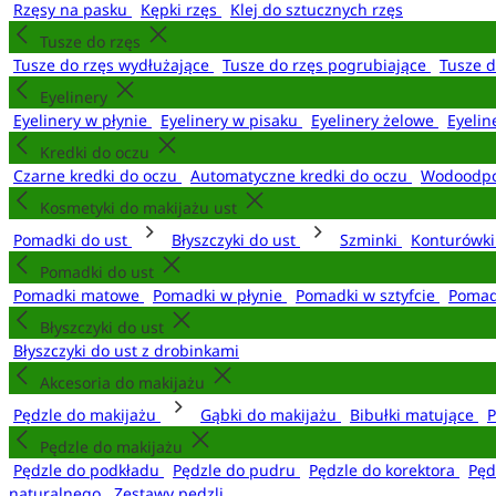
Rzęsy na pasku
Kępki rzęs
Klej do sztucznych rzęs
Tusze do rzęs
Tusze do rzęs wydłużające
Tusze do rzęs pogrubiające
Tusze 
Eyelinery
Eyelinery w płynie
Eyelinery w pisaku
Eyelinery żelowe
Eyelin
Kredki do oczu
Czarne kredki do oczu
Automatyczne kredki do oczu
Wodoodpo
Kosmetyki do makijażu ust
Pomadki do ust
Błyszczyki do ust
Szminki
Konturówki
Pomadki do ust
Pomadki matowe
Pomadki w płynie
Pomadki w sztyfcie
Pomad
Błyszczyki do ust
Błyszczyki do ust z drobinkami
Akcesoria do makijażu
Pędzle do makijażu
Gąbki do makijażu
Bibułki matujące
P
Pędzle do makijażu
Pędzle do podkładu
Pędzle do pudru
Pędzle do korektora
Pęd
naturalnego
Zestawy pędzli