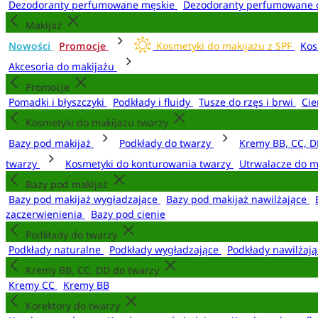
Dezodoranty perfumowane męskie
Dezodoranty perfumowane 
Makijaż
Nowości
Promocje
Kosmetyki do makijażu z SPF
Kos
Akcesoria do makijażu
Promocje
Pomadki i błyszczyki
Podkłady i fluidy
Tusze do rzęs i brwi
Cie
Kosmetyki do makijażu twarzy
Bazy pod makijaż
Podkłady do twarzy
Kremy BB, CC, D
twarzy
Kosmetyki do konturowania twarzy
Utrwalacze do m
Bazy pod makijaż
Bazy pod makijaż wygładzające
Bazy pod makijaż nawilżające
zaczerwienienia
Bazy pod cienie
Podkłady do twarzy
Podkłady naturalne
Podkłady wygładzające
Podkłady nawilżaj
Kremy BB, CC, DD do twarzy
Kremy CC
Kremy BB
Korektory do twarzy