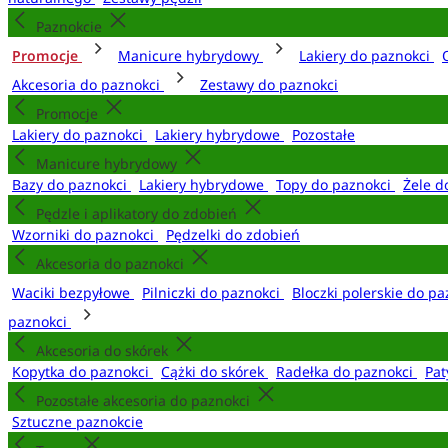
Paznokcie
Promocje
Manicure hybrydowy
Lakiery do paznokci
Akcesoria do paznokci
Zestawy do paznokci
Promocje
Lakiery do paznokci
Lakiery hybrydowe
Pozostałe
Manicure hybrydowy
Bazy do paznokci
Lakiery hybrydowe
Topy do paznokci
Żele d
Pędzle i aplikatory do zdobień
Wzorniki do paznokci
Pędzelki do zdobień
Akcesoria do paznokci
Waciki bezpyłowe
Pilniczki do paznokci
Bloczki polerskie do p
paznokci
Akcesoria do skórek
Kopytka do paznokci
Cążki do skórek
Radełka do paznokci
Pat
Pozostałe akcesoria do paznokci
Sztuczne paznokcie