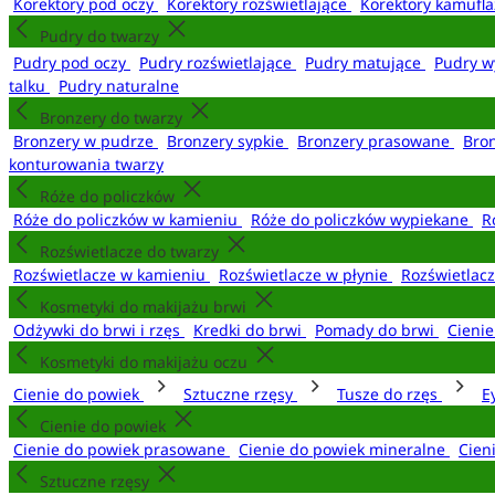
Korektory pod oczy
Korektory rozświetlające
Korektory kamufl
Pudry do twarzy
Pudry pod oczy
Pudry rozświetlające
Pudry matujące
Pudry w
talku
Pudry naturalne
Bronzery do twarzy
Bronzery w pudrze
Bronzery sypkie
Bronzery prasowane
Bro
konturowania twarzy
Róże do policzków
Róże do policzków w kamieniu
Róże do policzków wypiekane
R
Rozświetlacze do twarzy
Rozświetlacze w kamieniu
Rozświetlacze w płynie
Rozświetlacz
Kosmetyki do makijażu brwi
Odżywki do brwi i rzęs
Kredki do brwi
Pomady do brwi
Cieni
Kosmetyki do makijażu oczu
Cienie do powiek
Sztuczne rzęsy
Tusze do rzęs
E
Cienie do powiek
Cienie do powiek prasowane
Cienie do powiek mineralne
Cien
Sztuczne rzęsy