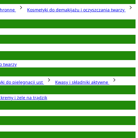
chronne
Kosmetyki do demakijażu i oczyszczania twarzy
o twarzy
ki do pielęgnacji ust
Kwasy i składniki aktywne
 kremy i żele na trądzik