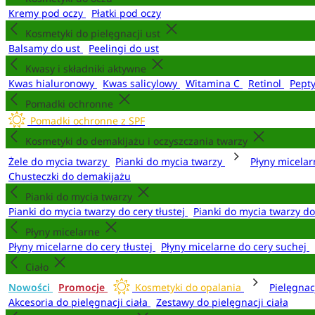
Kremy pod oczy
Płatki pod oczy
Kosmetyki do pielęgnacji ust
Balsamy do ust
Peelingi do ust
Kwasy i składniki aktywne
Kwas hialuronowy
Kwas salicylowy
Witamina C
Retinol
Pept
Pomadki ochronne
Pomadki ochronne z SPF
Kosmetyki do demakijażu i oczyszczania twarzy
Żele do mycia twarzy
Pianki do mycia twarzy
Płyny micela
Chusteczki do demakijażu
Pianki do mycia twarzy
Pianki do mycia twarzy do cery tłustej
Pianki do mycia twarzy d
Płyny micelarne
Płyny micelarne do cery tłustej
Płyny micelarne do cery suchej
Ciało
Nowości
Promocje
Kosmetyki do opalania
Pielęgnac
Akcesoria do pielęgnacji ciała
Zestawy do pielęgnacji ciała