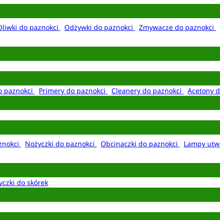
Oliwki do paznokci
Odżywki do paznokci
Zmywacze do paznokci
o paznokci
Primery do paznokci
Cleanery do paznokci
Acetony d
aznokci
Nożyczki do paznokci
Obcinaczki do paznokci
Lampy utw
yczki do skórek