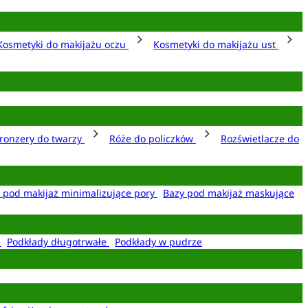
Kosmetyki do makijażu oczu
Kosmetyki do makijażu ust
ronzery do twarzy
Róże do policzków
Rozświetlacze do
 pod makijaż minimalizujące pory
Bazy pod makijaż maskujące
e
Podkłady długotrwałe
Podkłady w pudrze