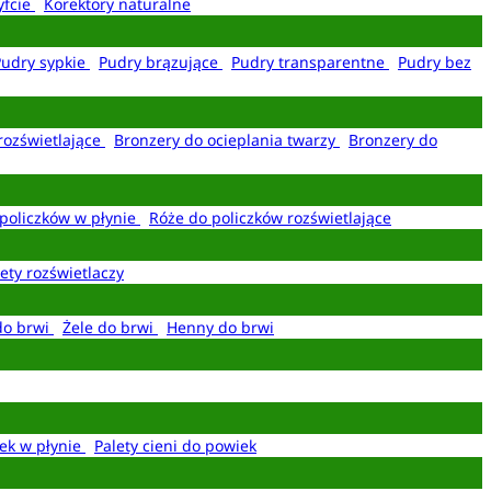
yfcie
Korektory naturalne
Pudry sypkie
Pudry brązujące
Pudry transparentne
Pudry bez
rozświetlające
Bronzery do ocieplania twarzy
Bronzery do
policzków w płynie
Róże do policzków rozświetlające
ety rozświetlaczy
do brwi
Żele do brwi
Henny do brwi
ek w płynie
Palety cieni do powiek