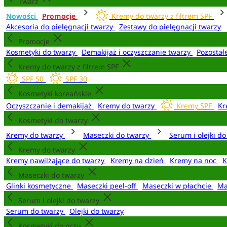
Twarz
Nowości
Promocje
Kremy do twarzy z filtrem SPF
Akcesoria do pielęgnacji twarzy
Zestawy do pielęgnacji twarzy
Promocje
Kosmetyki do twarzy
Demakijaż i oczyszczanie twarzy
Pozostał
Kremy do twarzy z filtrem SPF
SPF 50
SPF 30
Kosmetyki koreańskie
Oczyszczanie i demakijaż
Kremy do twarzy
Kremy SPF
Kr
Kosmetyki do twarzy
Kremy do twarzy
Maseczki do twarzy
Serum i olejki d
Kremy do twarzy
Kremy nawilżające do twarzy
Kremy na dzień
Kremy na noc
K
Maseczki do twarzy
Glinki kosmetyczne
Maseczki peel-off
Maseczki w płachcie
Ma
Serum i olejki do twarzy
Serum do twarzy
Olejki do twarzy
Kosmetyki do oczu