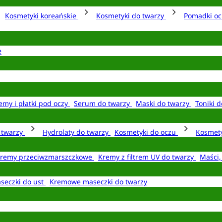
Kosmetyki koreańskie
Kosmetyki do twarzy
Pomadki o
e
emy i płatki pod oczy
Serum do twarzy
Maski do twarzy
Toniki d
o twarzy
Hydrolaty do twarzy
Kosmetyki do oczu
Kosmety
remy przeciwzmarszczkowe
Kremy z filtrem UV do twarzy
Maści,
seczki do ust
Kremowe maseczki do twarzy