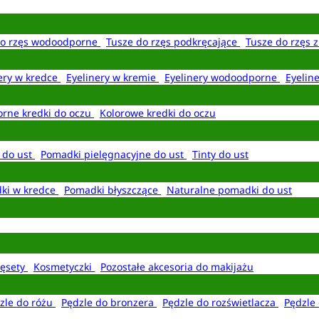
do rzęs wodoodporne
Tusze do rzęs podkręcające
Tusze do rzęs 
ery w kredce
Eyelinery w kremie
Eyelinery wodoodporne
Eyelin
rne kredki do oczu
Kolorowe kredki do oczu
 do ust
Pomadki pielęgnacyjne do ust
Tinty do ust
ki w kredce
Pomadki błyszczące
Naturalne pomadki do ust
ęsety
Kosmetyczki
Pozostałe akcesoria do makijażu
zle do różu
Pędzle do bronzera
Pędzle do rozświetlacza
Pędzle