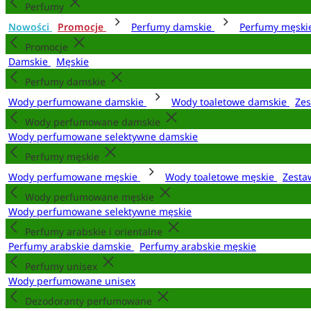
Perfumy
Nowości
Promocje
Perfumy damskie
Perfumy męsk
Promocje
Damskie
Męskie
Perfumy damskie
Wody perfumowane damskie
Wody toaletowe damskie
Zes
Wody perfumowane damskie
Wody perfumowane selektywne damskie
Perfumy męskie
Wody perfumowane męskie
Wody toaletowe męskie
Zesta
Wody perfumowane męskie
Wody perfumowane selektywne męskie
Perfumy arabskie i orientalne
Perfumy arabskie damskie
Perfumy arabskie męskie
Perfumy unisex
Wody perfumowane unisex
Dezodoranty perfumowane