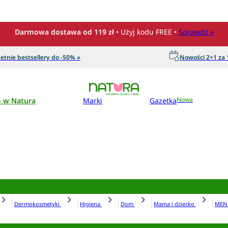
Darmowa dostawa od 119 zł
• Użyj kodu FREE •
Sprawdź »
etnie bestsellery do -50% »
Nowości 2+1 za 1
o w Natura
Marki
Gazetka
Nowa
Dermokosmetyki
Higiena
Dom
Mama i dziecko
ME