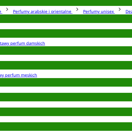
ie
Perfumy arabskie i orientalne
Perfumy unisex
De
tawy perfum damskich
wy perfum męskich