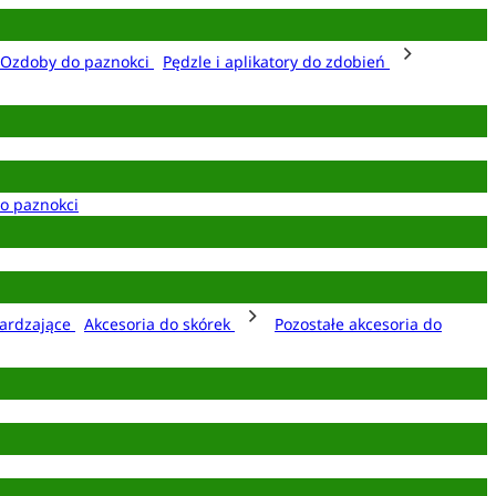
Ozdoby do paznokci
Pędzle i aplikatory do zdobień
o paznokci
ardzające
Akcesoria do skórek
Pozostałe akcesoria do