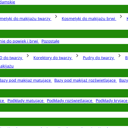
damskie
metyki do makijażu twarzy
Kosmetyki do makijażu brwi
nie do powiek i brwi
Pozostałe
D do twarzy
Korektory do twarzy
Pudry do twarzy
B
akijażu
Bazy pod makijaż matujące
Bazy pod makijaż rozświetlające
Bazy
ące
Podkłady matujące
Podkłady rozświetlające
Podkłady kryjąc