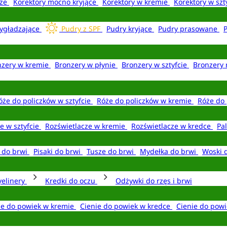
aże
Korektory mocno kryjące
Korektory w kremie
Korektory w szt
ygładzające
Pudry z SPF
Pudry kryjące
Pudry prasowane
nzery w kremie
Bronzery w płynie
Bronzery w sztyfcie
Bronzery 
óże do policzków w sztyfcie
Róże do policzków w kremie
Róże do 
e w sztyfcie
Rozświetlacze w kremie
Rozświetlacze w kredce
Pal
e do brwi
Pisaki do brwi
Tusze do brwi
Mydełka do brwi
Woski 
yelinery
Kredki do oczu
Odżywki do rzęs i brwi
ie do powiek w kremie
Cienie do powiek w kredce
Cienie do powi