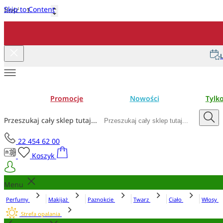
Skip to Content
Ilość
Dodaj do koszyka
L
Promocje
Nowości
Tylk
Przeszukaj cały sklep tutaj...
22 454 62 00
Koszyk
Menu
Perfumy
Makijaż
Paznokcie
Twarz
Ciało
Włosy
Strefa opalania