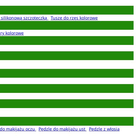
z silikonową szczoteczką
Tusze do rzęs kolorowe
ery kolorowe
 do makijażu oczu
Pędzle do makijażu ust
Pędzle z włosia