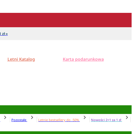
 zł »
Letni Katalog
Karta podarunkowa
N
Pozostałe
Letnie bestsellery do -50%
Nowości 2+1 za 1 zł