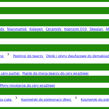
ydy
Niacynamid
Kolagen
Ceramidy
Koenzym Q10
Skwalan
M
rne
Peelingi do twarzy
Olejki i płyny dwufazowe do demakija
o cery suchej
Pianki do mycia twarzy do cery wrażliwej
Płyny micelarne do cery wrażliwej
ja ciała
Kosmetyki do pielęgnacji dłoni
Kosmetyki do pie