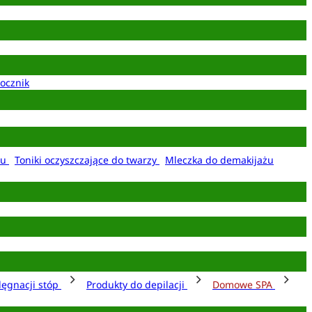
ocznik
żu
Toniki oczyszczające do twarzy
Mleczka do demakijażu
lęgnacji stóp
Produkty do depilacji
Domowe SPA