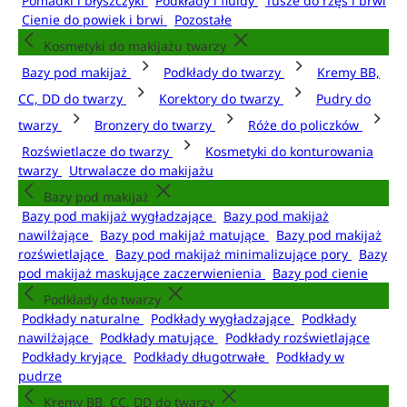
Pomadki i błyszczyki
Podkłady i fluidy
Tusze do rzęs i brwi
Cienie do powiek i brwi
Pozostałe
Kosmetyki do makijażu twarzy
Bazy pod makijaż
Podkłady do twarzy
Kremy BB,
CC, DD do twarzy
Korektory do twarzy
Pudry do
twarzy
Bronzery do twarzy
Róże do policzków
Rozświetlacze do twarzy
Kosmetyki do konturowania
twarzy
Utrwalacze do makijażu
Bazy pod makijaż
Bazy pod makijaż wygładzające
Bazy pod makijaż
nawilżające
Bazy pod makijaż matujące
Bazy pod makijaż
rozświetlające
Bazy pod makijaż minimalizujące pory
Bazy
pod makijaż maskujące zaczerwienienia
Bazy pod cienie
Podkłady do twarzy
Podkłady naturalne
Podkłady wygładzające
Podkłady
nawilżające
Podkłady matujące
Podkłady rozświetlające
Podkłady kryjące
Podkłady długotrwałe
Podkłady w
pudrze
Kremy BB, CC, DD do twarzy