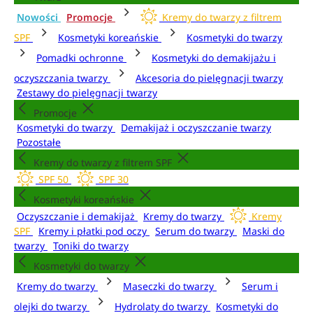
Nowości
Promocje
Kremy do twarzy z filtrem
SPF
Kosmetyki koreańskie
Kosmetyki do twarzy
Pomadki ochronne
Kosmetyki do demakijażu i
oczyszczania twarzy
Akcesoria do pielęgnacji twarzy
Zestawy do pielęgnacji twarzy
Promocje
Kosmetyki do twarzy
Demakijaż i oczyszczanie twarzy
Pozostałe
Kremy do twarzy z filtrem SPF
SPF 50
SPF 30
Kosmetyki koreańskie
Oczyszczanie i demakijaż
Kremy do twarzy
Kremy
SPF
Kremy i płatki pod oczy
Serum do twarzy
Maski do
twarzy
Toniki do twarzy
Kosmetyki do twarzy
Kremy do twarzy
Maseczki do twarzy
Serum i
olejki do twarzy
Hydrolaty do twarzy
Kosmetyki do