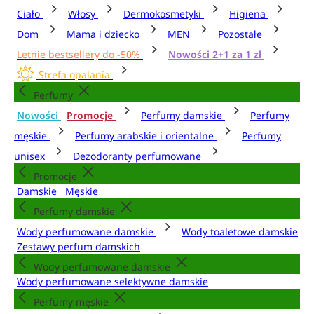
Ciało
Włosy
Dermokosmetyki
Higiena
Dom
Mama i dziecko
MEN
Pozostałe
Letnie bestsellery do -50%
Nowości 2+1 za 1 zł
Strefa opalania
Perfumy
Nowości
Promocje
Perfumy damskie
Perfumy
męskie
Perfumy arabskie i orientalne
Perfumy
unisex
Dezodoranty perfumowane
Promocje
Damskie
Męskie
Perfumy damskie
Wody perfumowane damskie
Wody toaletowe damskie
Zestawy perfum damskich
Wody perfumowane damskie
Wody perfumowane selektywne damskie
Perfumy męskie