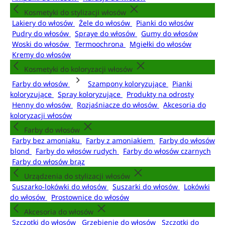
Kosmetyki do stylizacji włosów
Lakiery do włosów
Żele do włosów
Pianki do włosów
Pudry do włosów
Spraye do włosów
Gumy do włosów
Woski do włosów
Termoochrona
Mgiełki do włosów
Kremy do włosów
Kosmetyki do koloryzacji włosów
Farby do włosów
Szampony koloryzujące
Pianki
koloryzujące
Spray koloryzujące
Produkty na odrosty
Henny do włosów
Rozjaśniacze do włosów
Akcesoria do
koloryzacji włosów
Farby do włosów
Farby bez amoniaku
Farby z amoniakiem
Farby do włosów
blond
Farby do włosów rudych
Farby do włosów czarnych
Farby do włosów brąz
Urządzenia do stylizacji włosów
Suszarko-lokówki do włosów
Suszarki do włosów
Lokówki
do włosów
Prostownice do włosów
Akcesoria do włosów
Szczotki do włosów
Grzebienie do włosów
Szczotki do