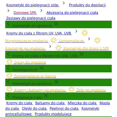
Kosmetyki do pielęgnacji stóp
Produkty do depilacji
Domowe SPA
Akcesoria do pielęgnacji ciała
Zestawy do pielęgnacji ciała
Kosmetyki do opalania
Kremy do ciała z filtrem UV, UVA, UVB
Przyspieszacze opalania
Samoopalacze
Kosmetyki po opalaniu
Kosmetyki dla dzieci z SPF
Kremy do ciała z filtrem UV, UVA, UVB
Spray do opalania
Samoopalacze
Samoopalacze w piance
Kosmetyki po opalaniu
Kremy i balsamy po opalaniu
Żele po opalaniu
Pielęgnacja ciała
Kremy do ciała
Balsamy do ciała
Mleczka do ciała
Masła
do ciała
Olejki do ciała
Peelingi do ciała
Kosmetyki
antycellulitowe
Produkty modelujące