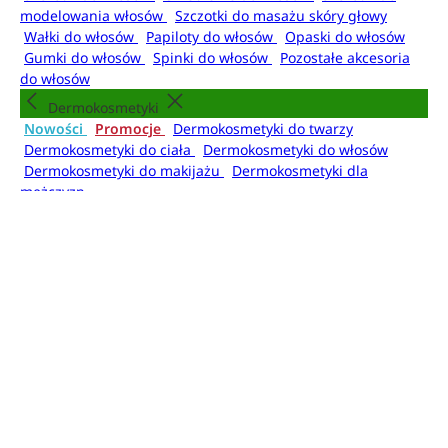
modelowania włosów
Szczotki do masażu skóry głowy
Wałki do włosów
Papiloty do włosów
Opaski do włosów
Gumki do włosów
Spinki do włosów
Pozostałe akcesoria
do włosów
Dermokosmetyki
Nowości
Promocje
Dermokosmetyki do twarzy
Dermokosmetyki do ciała
Dermokosmetyki do włosów
Dermokosmetyki do makijażu
Dermokosmetyki dla
mężczyzn
Higiena
Nowości
Promocje
Kosmetyki do kąpieli
Mydła do
rąk
Dezodoranty i antyperspiranty
Mgiełki do
ciała
Higiena jamy ustnej
Higiena intymna
Artykuły higieniczne
Kosmetyki do kąpieli
Żele i pianki pod prysznic
Płyny do kąpieli
Olejki do
kąpieli
Kule do kąpieli
Sole do kąpieli
Pudry do kąpieli
Akcesoria do kąpieli