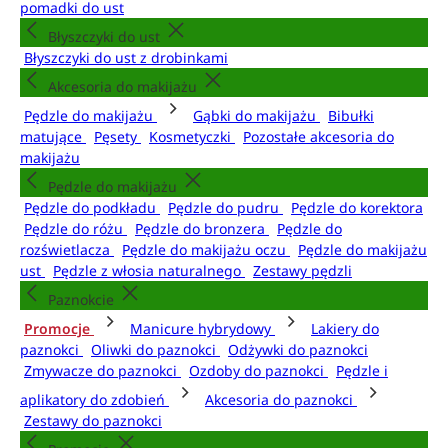
pomadki do ust
Błyszczyki do ust
Błyszczyki do ust z drobinkami
Akcesoria do makijażu
Pędzle do makijażu
Gąbki do makijażu
Bibułki
matujące
Pęsety
Kosmetyczki
Pozostałe akcesoria do
makijażu
Pędzle do makijażu
Pędzle do podkładu
Pędzle do pudru
Pędzle do korektora
Pędzle do różu
Pędzle do bronzera
Pędzle do
rozświetlacza
Pędzle do makijażu oczu
Pędzle do makijażu
ust
Pędzle z włosia naturalnego
Zestawy pędzli
Paznokcie
Promocje
Manicure hybrydowy
Lakiery do
paznokci
Oliwki do paznokci
Odżywki do paznokci
Zmywacze do paznokci
Ozdoby do paznokci
Pędzle i
aplikatory do zdobień
Akcesoria do paznokci
Zestawy do paznokci