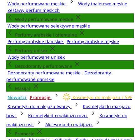
Wody perfumowane męskie
Wody toaletowe męskie
Zestawy perfum męskich
Wody perfumowane męskie
Wody perfumowane selektywne męskie
Perfumy arabskie i orientalne
Perfumy arabskie damskie
Perfumy arabskie męskie
Perfumy unisex
Wody perfumowane unisex
Dezodoranty perfumowane
Dezodoranty perfumowane męskie
Dezodoranty
perfumowane damskie
Makijaż
Nowości
Promocje
Kosmetyki do makijażu z SPF
Kosmetyki do makijażu twarzy
Kosmetyki do makijażu
brwi
Kosmetyki do makijażu oczu
Kosmetyki do
makijażu ust
Akcesoria do makijażu
Promocje