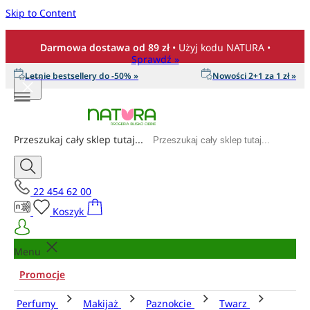
Skip to Content
Darmowa dostawa od 89 zł
• Użyj kodu NATURA •
Sprawdź »
Letnie bestsellery do -50% »
Nowości 2+1 za 1 zł »
Przeszukaj cały sklep tutaj...
22 454 62 00
Koszyk
Menu
Promocje
Perfumy
Makijaż
Paznokcie
Twarz