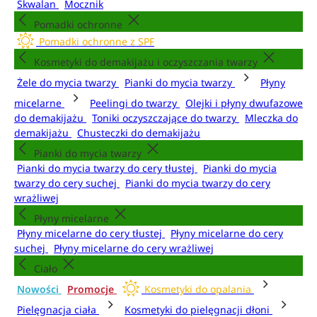
Skwalan
Mocznik
Pomadki ochronne
Pomadki ochronne z SPF
Kosmetyki do demakijażu i oczyszczania twarzy
Żele do mycia twarzy
Pianki do mycia twarzy
Płyny
micelarne
Peelingi do twarzy
Olejki i płyny dwufazowe
do demakijażu
Toniki oczyszczające do twarzy
Mleczka do
demakijażu
Chusteczki do demakijażu
Pianki do mycia twarzy
Pianki do mycia twarzy do cery tłustej
Pianki do mycia
twarzy do cery suchej
Pianki do mycia twarzy do cery
wrażliwej
Płyny micelarne
Płyny micelarne do cery tłustej
Płyny micelarne do cery
suchej
Płyny micelarne do cery wrażliwej
Ciało
Nowości
Promocje
Kosmetyki do opalania
Pielęgnacja ciała
Kosmetyki do pielęgnacji dłoni