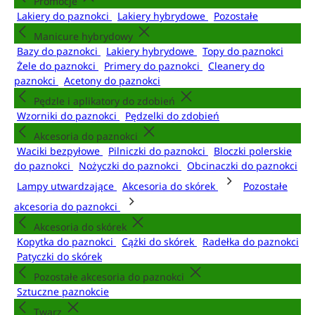
Promocje
Lakiery do paznokci
Lakiery hybrydowe
Pozostałe
Manicure hybrydowy
Bazy do paznokci
Lakiery hybrydowe
Topy do paznokci
Żele do paznokci
Primery do paznokci
Cleanery do
paznokci
Acetony do paznokci
Pędzle i aplikatory do zdobień
Wzorniki do paznokci
Pędzelki do zdobień
Akcesoria do paznokci
Waciki bezpyłowe
Pilniczki do paznokci
Bloczki polerskie
do paznokci
Nożyczki do paznokci
Obcinaczki do paznokci
Lampy utwardzające
Akcesoria do skórek
Pozostałe
akcesoria do paznokci
Akcesoria do skórek
Kopytka do paznokci
Cążki do skórek
Radełka do paznokci
Patyczki do skórek
Pozostałe akcesoria do paznokci
Sztuczne paznokcie
Twarz