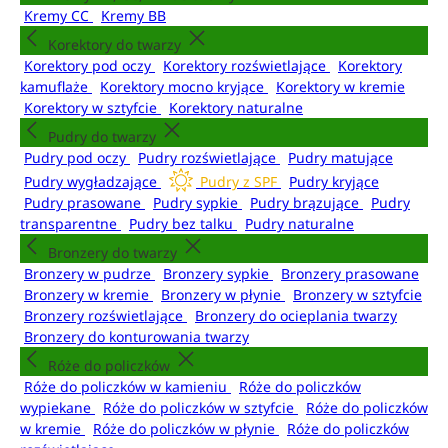
Kremy CC
Kremy BB
Korektory do twarzy
Korektory pod oczy
Korektory rozświetlające
Korektory
kamuflaże
Korektory mocno kryjące
Korektory w kremie
Korektory w sztyfcie
Korektory naturalne
Pudry do twarzy
Pudry pod oczy
Pudry rozświetlające
Pudry matujące
Pudry wygładzające
Pudry z SPF
Pudry kryjące
Pudry prasowane
Pudry sypkie
Pudry brązujące
Pudry
transparentne
Pudry bez talku
Pudry naturalne
Bronzery do twarzy
Bronzery w pudrze
Bronzery sypkie
Bronzery prasowane
Bronzery w kremie
Bronzery w płynie
Bronzery w sztyfcie
Bronzery rozświetlające
Bronzery do ocieplania twarzy
Bronzery do konturowania twarzy
Róże do policzków
Róże do policzków w kamieniu
Róże do policzków
wypiekane
Róże do policzków w sztyfcie
Róże do policzków
w kremie
Róże do policzków w płynie
Róże do policzków