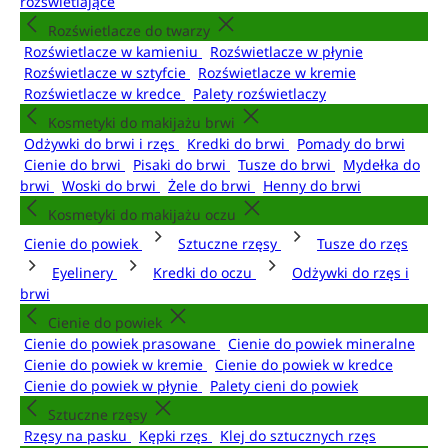
rozświetlające
Rozświetlacze do twarzy
Rozświetlacze w kamieniu
Rozświetlacze w płynie
Rozświetlacze w sztyfcie
Rozświetlacze w kremie
Rozświetlacze w kredce
Palety rozświetlaczy
Kosmetyki do makijażu brwi
Odżywki do brwi i rzęs
Kredki do brwi
Pomady do brwi
Cienie do brwi
Pisaki do brwi
Tusze do brwi
Mydełka do
brwi
Woski do brwi
Żele do brwi
Henny do brwi
Kosmetyki do makijażu oczu
Cienie do powiek
Sztuczne rzęsy
Tusze do rzęs
Eyelinery
Kredki do oczu
Odżywki do rzęs i
brwi
Cienie do powiek
Cienie do powiek prasowane
Cienie do powiek mineralne
Cienie do powiek w kremie
Cienie do powiek w kredce
Cienie do powiek w płynie
Palety cieni do powiek
Sztuczne rzęsy
Rzęsy na pasku
Kępki rzęs
Klej do sztucznych rzęs