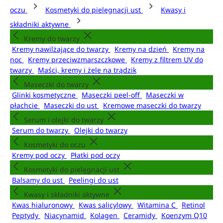
oczu
Kosmetyki do pielęgnacji ust
Kwasy i
składniki aktywne
Kremy do twarzy
Kremy nawilżające do twarzy
Kremy na dzień
Kremy na
noc
Kremy przeciwzmarszczkowe
Kremy z filtrem UV do
twarzy
Maści, kremy i żele na trądzik
Maseczki do twarzy
Glinki kosmetyczne
Maseczki peel-off
Maseczki w
płachcie
Maseczki do ust
Kremowe maseczki do twarzy
Serum i olejki do twarzy
Serum do twarzy
Olejki do twarzy
Kosmetyki do oczu
Kremy pod oczy
Płatki pod oczy
Kosmetyki do pielęgnacji ust
Balsamy do ust
Peelingi do ust
Kwasy i składniki aktywne
Kwas hialuronowy
Kwas salicylowy
Witamina C
Retinol
Peptydy
Niacynamid
Kolagen
Ceramidy
Koenzym Q10