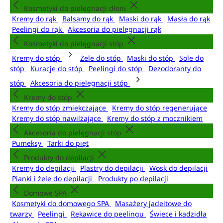
Kosmetyki do pielęgnacji dłoni
Kremy do rąk
Balsamy do rąk
Maski do rąk
Masła do rąk
Peelingi do rąk
Akcesoria do pielęgnacji rąk
Kosmetyki do pielęgnacji stóp
Kremy do stóp
Żele do stóp
Maski do stóp
Sole do
stóp
Kuracje do stóp
Peelingi do stóp
Dezodoranty do
stóp
Akcesoria do pielęgnacji stóp
Kremy do stóp
Kremy do stóp zmiękczające
Kremy do stóp regenerujące
Kremy do stóp nawilżające
Kremy do stóp z mocznikiem
Akcesoria do pielęgnacji stóp
Pumeksy
Tarki do pięt
Produkty do depilacji
Kremy do depilacji
Plastry do depilacji
Wosk do depilacji
Pianki i żele do depilacji
Produkty po depilacji
Domowe SPA
Kosmetyki do domowego SPA
Masażery jadeitowe do
twarzy
Peelingi
Rękawice do peelingu
Świece i kadzidła