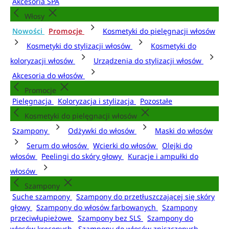
Akcesoria SPA
Włosy
Nowości
Promocje
Kosmetyki do pielęgnacji włosów
Kosmetyki do stylizacji włosów
Kosmetyki do
koloryzacji włosów
Urządzenia do stylizacji włosów
Akcesoria do włosów
Promocje
Pielęgnacja
Koloryzacja i stylizacja
Pozostałe
Kosmetyki do pielęgnacji włosów
Szampony
Odżywki do włosów
Maski do włosów
Serum do włosów
Wcierki do włosów
Olejki do
włosów
Peelingi do skóry głowy
Kuracje i ampułki do
włosów
Szampony
Suche szampony
Szampony do przetłuszczającej się skóry
głowy
Szampony do włosów farbowanych
Szampony
przeciwłupieżowe
Szampony bez SLS
Szampony do
włosów kręconych
Szampony do włosów zniszczonych