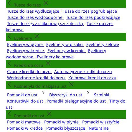
Tusze do rzęs
Tusze do rzęs wydłużające
Tusze do rzęs pogrubiające
Tusze do rzęs wodoodporne
Tusze do rzęs podkręcające
Tusze do rzęs z silikonową szczoteczką
Tusze do rzęs
kolorowe
Eyelinery
Eyelinery w płynie
Eyelinery w pisaku
Eyelinery żelowe
Eyelinery w kredce
Eyelinery w kremie
Eyelinery
wodoodporne
Eyelinery kolorowe
Kredki do oczu
Czarne kredki do oczu
Automatyczne kredki do oczu
Wodoodporne kredki do oczu
Kolorowe kredki do oczu
Kosmetyki do makijażu ust
Pomadki do ust
Błyszczyki do ust
Szminki
Konturówki do ust
Pomadki pielęgnacyjne do ust
Tinty do
ust
Pomadki do ust
Pomadki matowe
Pomadki w płynie
Pomadki w sztyfcie
Pomadki w kredce
Pomadki błyszczące
Naturalne