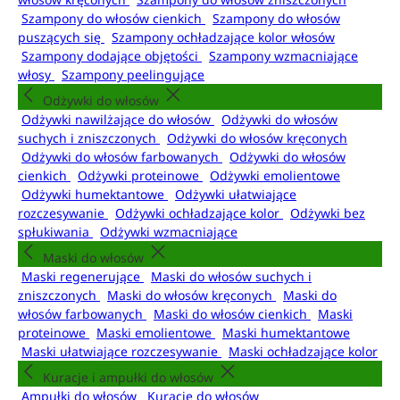
Szampony do włosów cienkich
Szampony do włosów
puszących się
Szampony ochładzające kolor włosów
Szampony dodające objętości
Szampony wzmacniające
włosy
Szampony peelingujące
Odżywki do włosów
Odżywki nawilżające do włosów
Odżywki do włosów
suchych i zniszczonych
Odżywki do włosów kręconych
Odżywki do włosów farbowanych
Odżywki do włosów
cienkich
Odżywki proteinowe
Odżywki emolientowe
Odżywki humektantowe
Odżywki ułatwiające
rozczesywanie
Odżywki ochładzające kolor
Odżywki bez
spłukiwania
Odżywki wzmacniające
Maski do włosów
Maski regenerujące
Maski do włosów suchych i
zniszczonych
Maski do włosów kręconych
Maski do
włosów farbowanych
Maski do włosów cienkich
Maski
proteinowe
Maski emolientowe
Maski humektantowe
Maski ułatwiające rozczesywanie
Maski ochładzające kolor
Kuracje i ampułki do włosów
Ampułki do włosów
Kuracje do włosów