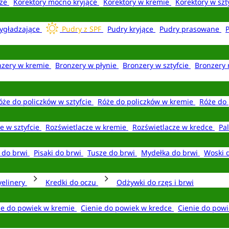
aże
Korektory mocno kryjące
Korektory w kremie
Korektory w szt
ygładzające
Pudry z SPF
Pudry kryjące
Pudry prasowane
nzery w kremie
Bronzery w płynie
Bronzery w sztyfcie
Bronzery 
óże do policzków w sztyfcie
Róże do policzków w kremie
Róże do 
e w sztyfcie
Rozświetlacze w kremie
Rozświetlacze w kredce
Pal
e do brwi
Pisaki do brwi
Tusze do brwi
Mydełka do brwi
Woski 
yelinery
Kredki do oczu
Odżywki do rzęs i brwi
ie do powiek w kremie
Cienie do powiek w kredce
Cienie do powi