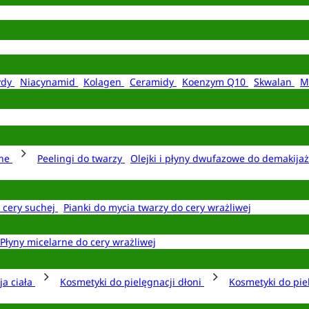
ydy
Niacynamid
Kolagen
Ceramidy
Koenzym Q10
Skwalan
M
rne
Peelingi do twarzy
Olejki i płyny dwufazowe do demakija
o cery suchej
Pianki do mycia twarzy do cery wrażliwej
Płyny micelarne do cery wrażliwej
ja ciała
Kosmetyki do pielęgnacji dłoni
Kosmetyki do pie