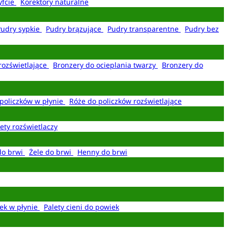
yfcie
Korektory naturalne
Pudry sypkie
Pudry brązujące
Pudry transparentne
Pudry bez
rozświetlające
Bronzery do ocieplania twarzy
Bronzery do
policzków w płynie
Róże do policzków rozświetlające
ety rozświetlaczy
do brwi
Żele do brwi
Henny do brwi
ek w płynie
Palety cieni do powiek