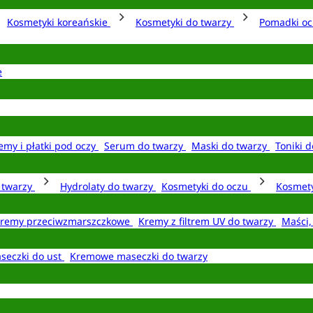
Kosmetyki koreańskie
Kosmetyki do twarzy
Pomadki o
e
emy i płatki pod oczy
Serum do twarzy
Maski do twarzy
Toniki d
o twarzy
Hydrolaty do twarzy
Kosmetyki do oczu
Kosmety
remy przeciwzmarszczkowe
Kremy z filtrem UV do twarzy
Maści,
seczki do ust
Kremowe maseczki do twarzy