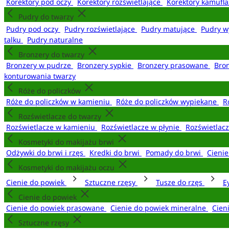
Korektory pod oczy
Korektory rozświetlające
Korektory kamufl
Pudry do twarzy
Pudry pod oczy
Pudry rozświetlające
Pudry matujące
Pudry w
talku
Pudry naturalne
Bronzery do twarzy
Bronzery w pudrze
Bronzery sypkie
Bronzery prasowane
Bro
konturowania twarzy
Róże do policzków
Róże do policzków w kamieniu
Róże do policzków wypiekane
R
Rozświetlacze do twarzy
Rozświetlacze w kamieniu
Rozświetlacze w płynie
Rozświetlacz
Kosmetyki do makijażu brwi
Odżywki do brwi i rzęs
Kredki do brwi
Pomady do brwi
Cieni
Kosmetyki do makijażu oczu
Cienie do powiek
Sztuczne rzęsy
Tusze do rzęs
E
Cienie do powiek
Cienie do powiek prasowane
Cienie do powiek mineralne
Cien
Sztuczne rzęsy