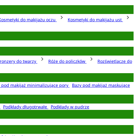
Kosmetyki do makijażu oczu
Kosmetyki do makijażu ust
ronzery do twarzy
Róże do policzków
Rozświetlacze do
 pod makijaż minimalizujące pory
Bazy pod makijaż maskujące
e
Podkłady długotrwałe
Podkłady w pudrze