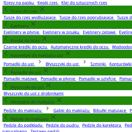
Rzęsy na pasku
Kępki rzęs
Klej do sztucznych rzęs
Tusze do rzęs
Tusze do rzęs wydłużające
Tusze do rzęs pogrubiające
Tusze 
Eyelinery
Eyelinery w płynie
Eyelinery w pisaku
Eyelinery żelowe
Eyelin
Kredki do oczu
Czarne kredki do oczu
Automatyczne kredki do oczu
Wodoodpo
Kosmetyki do makijażu ust
Pomadki do ust
Błyszczyki do ust
Szminki
Konturówki
Pomadki do ust
Pomadki matowe
Pomadki w płynie
Pomadki w sztyfcie
Pomad
Błyszczyki do ust
Błyszczyki do ust z drobinkami
Akcesoria do makijażu
Pędzle do makijażu
Gąbki do makijażu
Bibułki matujące
P
Pędzle do makijażu
Pędzle do podkładu
Pędzle do pudru
Pędzle do korektora
Pęd
naturalnego
Zestawy pędzli