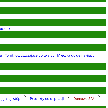
ocznik
żu
Toniki oczyszczające do twarzy
Mleczka do demakijażu
lęgnacji stóp
Produkty do depilacji
Domowe SPA