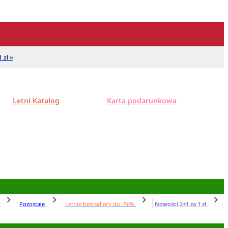
 zł »
Letni Katalog
Karta podarunkowa
N
Pozostałe
Letnie bestsellery do -50%
Nowości 2+1 za 1 zł