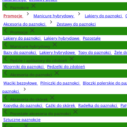
Paznokcie
Promocje
Manicure hybrydowy
Lakiery do paznokci
Akcesoria do paznokci
Zestawy do paznokci
Promocje
Lakiery do paznokci
Lakiery hybrydowe
Pozostałe
Manicure hybrydowy
Bazy do paznokci
Lakiery hybrydowe
Topy do paznokci
Żele d
Pędzle i aplikatory do zdobień
Wzorniki do paznokci
Pędzelki do zdobień
Akcesoria do paznokci
Waciki bezpyłowe
Pilniczki do paznokci
Bloczki polerskie do p
paznokci
Akcesoria do skórek
Kopytka do paznokci
Cążki do skórek
Radełka do paznokci
Pat
Pozostałe akcesoria do paznokci
Sztuczne paznokcie