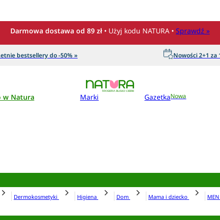
Darmowa dostawa od 89 zł
• Użyj kodu NATURA •
Sprawdź »
etnie bestsellery do -50% »
Nowości 2+1 za 1
o w Natura
Marki
Gazetka
Nowa
Dermokosmetyki
Higiena
Dom
Mama i dziecko
ME