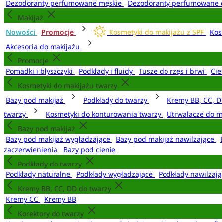
Dezodoranty perfumowane męskie
Dezodoranty perfumowane 
Makijaż
Nowości
Promocje
Kosmetyki do makijażu z SPF
Kos
Akcesoria do makijażu
Promocje
Pomadki i błyszczyki
Podkłady i fluidy
Tusze do rzęs i brwi
Cie
Kosmetyki do makijażu twarzy
Bazy pod makijaż
Podkłady do twarzy
Kremy BB, CC, D
twarzy
Kosmetyki do konturowania twarzy
Utrwalacze do m
Bazy pod makijaż
Bazy pod makijaż wygładzające
Bazy pod makijaż nawilżające
zaczerwienienia
Bazy pod cienie
Podkłady do twarzy
Podkłady naturalne
Podkłady wygładzające
Podkłady nawilżaj
Kremy BB, CC, DD do twarzy
Kremy CC
Kremy BB
Korektory do twarzy