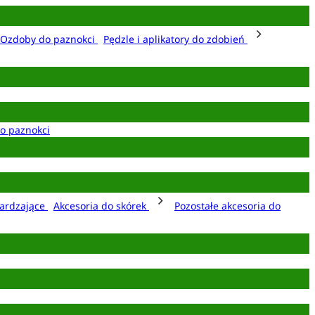
Ozdoby do paznokci
Pędzle i aplikatory do zdobień
o paznokci
ardzające
Akcesoria do skórek
Pozostałe akcesoria do