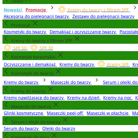
Twarz
Nowości
Promocje
Kremy do twarzy z filtrem SPF
Akcesoria do pielęgnacji twarzy
Zestawy do pielęgnacji twarzy
Promocje
Kosmetyki do twarzy
Demakijaż i oczyszczanie twarzy
Pozostał
Kremy do twarzy z filtrem SPF
SPF 50
SPF 30
Kosmetyki koreańskie
Oczyszczanie i demakijaż
Kremy do twarzy
Kremy SPF
Kr
Kosmetyki do twarzy
Kremy do twarzy
Maseczki do twarzy
Serum i olejki d
Kremy do twarzy
Kremy nawilżające do twarzy
Kremy na dzień
Kremy na noc
K
Maseczki do twarzy
Glinki kosmetyczne
Maseczki peel-off
Maseczki w płachcie
Ma
Serum i olejki do twarzy
Serum do twarzy
Olejki do twarzy
Kosmetyki do oczu