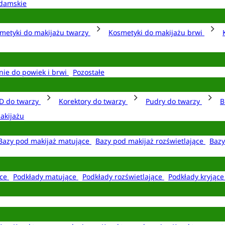
damskie
metyki do makijażu twarzy
Kosmetyki do makijażu brwi
nie do powiek i brwi
Pozostałe
D do twarzy
Korektory do twarzy
Pudry do twarzy
B
akijażu
Bazy pod makijaż matujące
Bazy pod makijaż rozświetlające
Bazy
ące
Podkłady matujące
Podkłady rozświetlające
Podkłady kryjąc