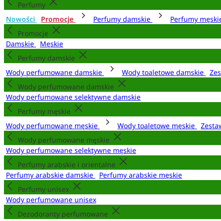
Perfumy
Nowości
Promocje
Perfumy damskie
Perfumy męsk
Promocje
Damskie
Męskie
Perfumy damskie
Wody perfumowane damskie
Wody toaletowe damskie
Zes
Wody perfumowane damskie
Wody perfumowane selektywne damskie
Perfumy męskie
Wody perfumowane męskie
Wody toaletowe męskie
Zesta
Wody perfumowane męskie
Wody perfumowane selektywne męskie
Perfumy arabskie i orientalne
Perfumy arabskie damskie
Perfumy arabskie męskie
Perfumy unisex
Wody perfumowane unisex
Dezodoranty perfumowane