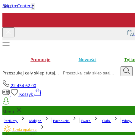
Skip to Content
Ilość
Dodaj do koszyka
L
Promocje
Nowości
Tylk
Przeszukaj cały sklep tutaj...
22 454 62 00
Koszyk
Menu
Perfumy
Makijaż
Paznokcie
Twarz
Ciało
Włosy
Strefa opalania