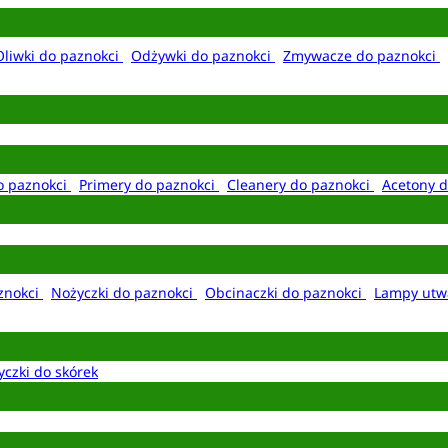
Oliwki do paznokci
Odżywki do paznokci
Zmywacze do paznokci
o paznokci
Primery do paznokci
Cleanery do paznokci
Acetony d
aznokci
Nożyczki do paznokci
Obcinaczki do paznokci
Lampy utw
yczki do skórek