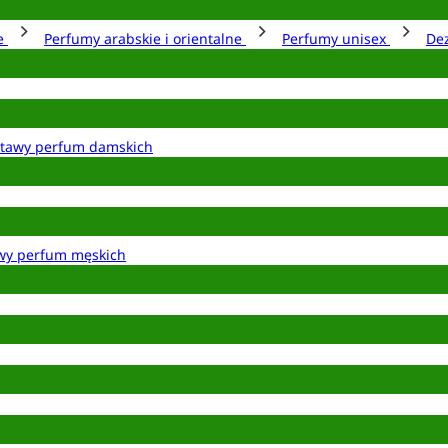
ie
Perfumy arabskie i orientalne
Perfumy unisex
De
tawy perfum damskich
wy perfum męskich