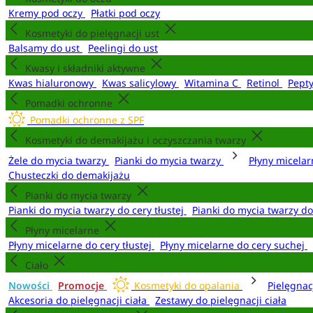
Kremy pod oczy
Płatki pod oczy
Kosmetyki do pielęgnacji ust
Balsamy do ust
Peelingi do ust
Kwasy i składniki aktywne
Kwas hialuronowy
Kwas salicylowy
Witamina C
Retinol
Pept
Pomadki ochronne
Pomadki ochronne z SPF
Kosmetyki do demakijażu i oczyszczania twarzy
Żele do mycia twarzy
Pianki do mycia twarzy
Płyny micela
Chusteczki do demakijażu
Pianki do mycia twarzy
Pianki do mycia twarzy do cery tłustej
Pianki do mycia twarzy d
Płyny micelarne
Płyny micelarne do cery tłustej
Płyny micelarne do cery suchej
Ciało
Nowości
Promocje
Kosmetyki do opalania
Pielęgnac
Akcesoria do pielęgnacji ciała
Zestawy do pielęgnacji ciała