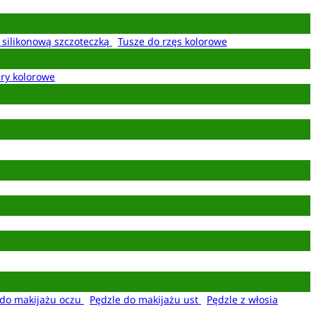
z silikonową szczoteczką
Tusze do rzęs kolorowe
ery kolorowe
 do makijażu oczu
Pędzle do makijażu ust
Pędzle z włosia