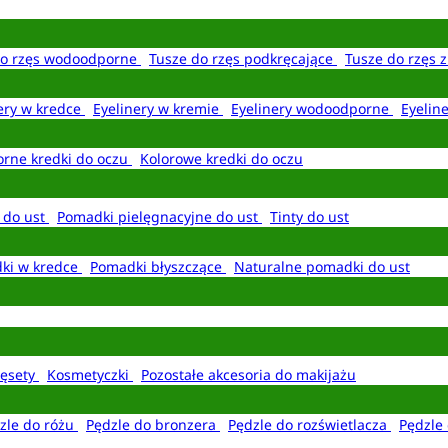
do rzęs wodoodporne
Tusze do rzęs podkręcające
Tusze do rzęs 
ery w kredce
Eyelinery w kremie
Eyelinery wodoodporne
Eyelin
rne kredki do oczu
Kolorowe kredki do oczu
 do ust
Pomadki pielęgnacyjne do ust
Tinty do ust
ki w kredce
Pomadki błyszczące
Naturalne pomadki do ust
ęsety
Kosmetyczki
Pozostałe akcesoria do makijażu
zle do różu
Pędzle do bronzera
Pędzle do rozświetlacza
Pędzle