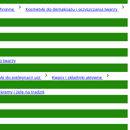
chronne
Kosmetyki do demakijażu i oczyszczania twarzy
o twarzy
ki do pielęgnacji ust
Kwasy i składniki aktywne
 kremy i żele na trądzik