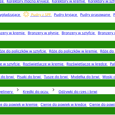
aże
Korektory mocno kryjące
Korektory w kremie
Korektory w szt
ygładzające
Pudry z SPF
Pudry kryjące
Pudry prasowane
nzery w kremie
Bronzery w płynie
Bronzery w sztyfcie
Bronzery 
óże do policzków w sztyfcie
Róże do policzków w kremie
Róże do 
e w sztyfcie
Rozświetlacze w kremie
Rozświetlacze w kredce
Pal
e do brwi
Pisaki do brwi
Tusze do brwi
Mydełka do brwi
Woski 
yelinery
Kredki do oczu
Odżywki do rzęs i brwi
ie do powiek w kremie
Cienie do powiek w kredce
Cienie do powi