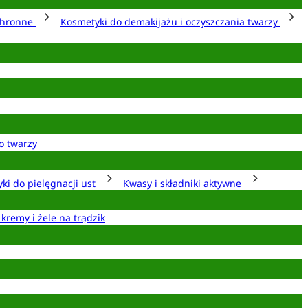
chronne
Kosmetyki do demakijażu i oczyszczania twarzy
o twarzy
ki do pielęgnacji ust
Kwasy i składniki aktywne
 kremy i żele na trądzik