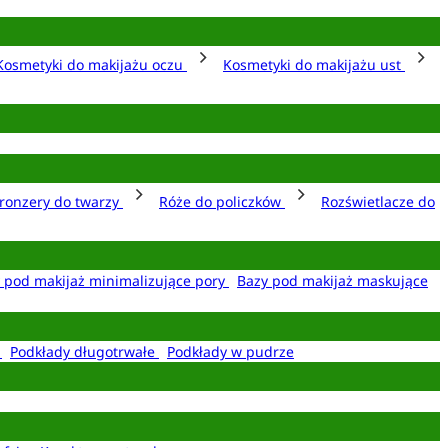
Kosmetyki do makijażu oczu
Kosmetyki do makijażu ust
ronzery do twarzy
Róże do policzków
Rozświetlacze do
 pod makijaż minimalizujące pory
Bazy pod makijaż maskujące
e
Podkłady długotrwałe
Podkłady w pudrze