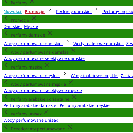
Perfumy
Nowości
Promocje
Perfumy damskie
Perfumy męsk
Promocje
Damskie
Męskie
Perfumy damskie
Wody perfumowane damskie
Wody toaletowe damskie
Zes
Wody perfumowane damskie
Wody perfumowane selektywne damskie
Perfumy męskie
Wody perfumowane męskie
Wody toaletowe męskie
Zesta
Wody perfumowane męskie
Wody perfumowane selektywne męskie
Perfumy arabskie i orientalne
Perfumy arabskie damskie
Perfumy arabskie męskie
Perfumy unisex
Wody perfumowane unisex
Dezodoranty perfumowane