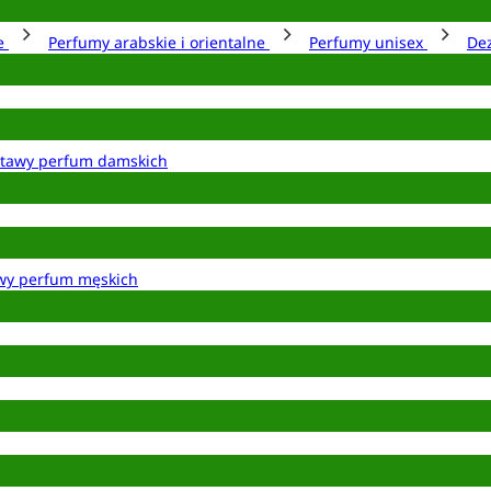
ie
Perfumy arabskie i orientalne
Perfumy unisex
De
tawy perfum damskich
wy perfum męskich