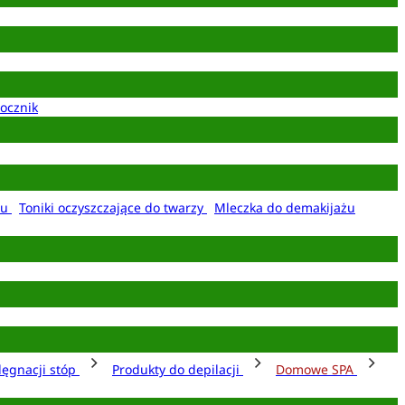
ocznik
żu
Toniki oczyszczające do twarzy
Mleczka do demakijażu
lęgnacji stóp
Produkty do depilacji
Domowe SPA