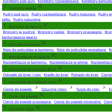
Korektory pod oczy
Korektory rozświetlające
Korektory kamufl
Pudry do twarzy
Pudry pod oczy
Pudry rozświetlające
Pudry matujące
Pudry w
talku
Pudry naturalne
Bronzery do twarzy
Bronzery w pudrze
Bronzery sypkie
Bronzery prasowane
Bro
konturowania twarzy
Róże do policzków
Róże do policzków w kamieniu
Róże do policzków wypiekane
R
Rozświetlacze do twarzy
Rozświetlacze w kamieniu
Rozświetlacze w płynie
Rozświetlacz
Kosmetyki do makijażu brwi
Odżywki do brwi i rzęs
Kredki do brwi
Pomady do brwi
Cieni
Kosmetyki do makijażu oczu
Cienie do powiek
Sztuczne rzęsy
Tusze do rzęs
E
Cienie do powiek
Cienie do powiek prasowane
Cienie do powiek mineralne
Cien
Sztuczne rzęsy