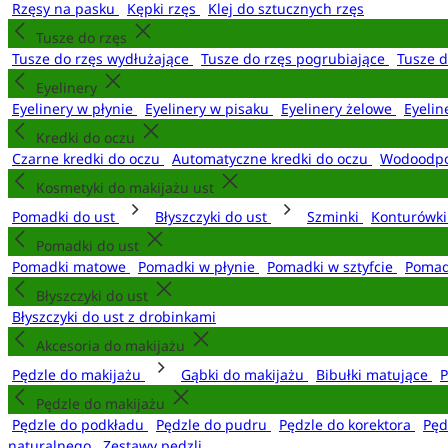
Rzęsy na pasku
Kępki rzęs
Klej do sztucznych rzęs
Tusze do rzęs
Tusze do rzęs wydłużające
Tusze do rzęs pogrubiające
Tusze 
Eyelinery
Eyelinery w płynie
Eyelinery w pisaku
Eyelinery żelowe
Eyelin
Kredki do oczu
Czarne kredki do oczu
Automatyczne kredki do oczu
Wodoodpo
Kosmetyki do makijażu ust
Pomadki do ust
Błyszczyki do ust
Szminki
Konturówki
Pomadki do ust
Pomadki matowe
Pomadki w płynie
Pomadki w sztyfcie
Pomad
Błyszczyki do ust
Błyszczyki do ust z drobinkami
Akcesoria do makijażu
Pędzle do makijażu
Gąbki do makijażu
Bibułki matujące
P
Pędzle do makijażu
Pędzle do podkładu
Pędzle do pudru
Pędzle do korektora
Pęd
naturalnego
Zestawy pędzli