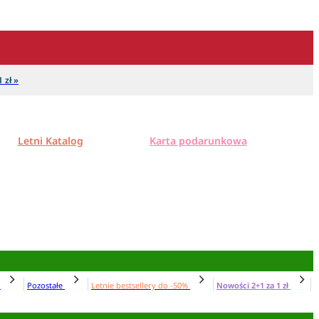
 zł »
Letni Katalog
Karta podarunkowa
N
Pozostałe
Letnie bestsellery do -50%
Nowości 2+1 za 1 zł