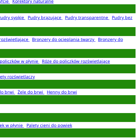
yfcie
Korektory naturalne
Pudry sypkie
Pudry brązujące
Pudry transparentne
Pudry bez
rozświetlające
Bronzery do ocieplania twarzy
Bronzery do
policzków w płynie
Róże do policzków rozświetlające
ety rozświetlaczy
do brwi
Żele do brwi
Henny do brwi
ek w płynie
Palety cieni do powiek