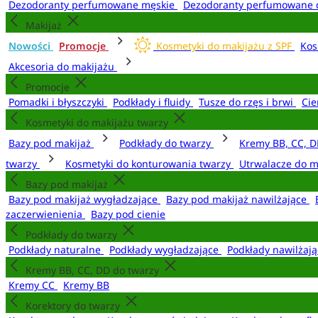
Dezodoranty perfumowane męskie
Dezodoranty perfumowane 
Makijaż
Nowości
Promocje
Kosmetyki do makijażu z SPF
Kos
Akcesoria do makijażu
Promocje
Pomadki i błyszczyki
Podkłady i fluidy
Tusze do rzęs i brwi
Cie
Kosmetyki do makijażu twarzy
Bazy pod makijaż
Podkłady do twarzy
Kremy BB, CC, D
twarzy
Kosmetyki do konturowania twarzy
Utrwalacze do m
Bazy pod makijaż
Bazy pod makijaż wygładzające
Bazy pod makijaż nawilżające
zaczerwienienia
Bazy pod cienie
Podkłady do twarzy
Podkłady naturalne
Podkłady wygładzające
Podkłady nawilżaj
Kremy BB, CC, DD do twarzy
Kremy CC
Kremy BB
Korektory do twarzy