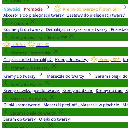
Twarz
Nowości
Promocje
Kremy do twarzy z filtrem SPF
Akcesoria do pielęgnacji twarzy
Zestawy do pielęgnacji twarzy
Promocje
Kosmetyki do twarzy
Demakijaż i oczyszczanie twarzy
Pozostał
Kremy do twarzy z filtrem SPF
SPF 50
SPF 30
Kosmetyki koreańskie
Oczyszczanie i demakijaż
Kremy do twarzy
Kremy SPF
Kr
Kosmetyki do twarzy
Kremy do twarzy
Maseczki do twarzy
Serum i olejki d
Kremy do twarzy
Kremy nawilżające do twarzy
Kremy na dzień
Kremy na noc
K
Maseczki do twarzy
Glinki kosmetyczne
Maseczki peel-off
Maseczki w płachcie
Ma
Serum i olejki do twarzy
Serum do twarzy
Olejki do twarzy
Kosmetyki do oczu