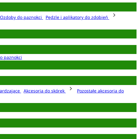
Ozdoby do paznokci
Pędzle i aplikatory do zdobień
o paznokci
ardzające
Akcesoria do skórek
Pozostałe akcesoria do