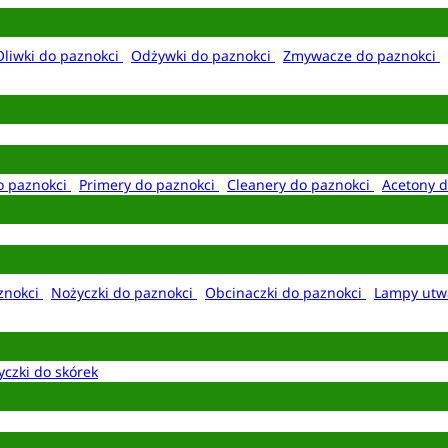
Oliwki do paznokci
Odżywki do paznokci
Zmywacze do paznokci
o paznokci
Primery do paznokci
Cleanery do paznokci
Acetony d
aznokci
Nożyczki do paznokci
Obcinaczki do paznokci
Lampy utw
yczki do skórek