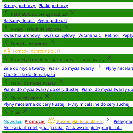
Kremy pod oczy
Płatki pod oczy
Kosmetyki do pielęgnacji ust
Balsamy do ust
Peelingi do ust
Kwasy i składniki aktywne
Kwas hialuronowy
Kwas salicylowy
Witamina C
Retinol
Pept
Pomadki ochronne
Pomadki ochronne z SPF
Kosmetyki do demakijażu i oczyszczania twarzy
Żele do mycia twarzy
Pianki do mycia twarzy
Płyny micela
Chusteczki do demakijażu
Pianki do mycia twarzy
Pianki do mycia twarzy do cery tłustej
Pianki do mycia twarzy d
Płyny micelarne
Płyny micelarne do cery tłustej
Płyny micelarne do cery suchej
Ciało
Nowości
Promocje
Kosmetyki do opalania
Pielęgnac
Akcesoria do pielęgnacji ciała
Zestawy do pielęgnacji ciała