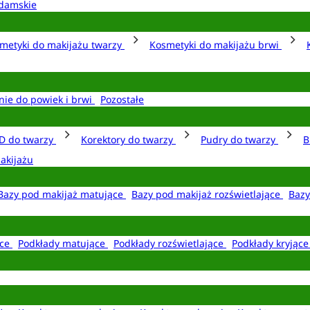
damskie
metyki do makijażu twarzy
Kosmetyki do makijażu brwi
nie do powiek i brwi
Pozostałe
D do twarzy
Korektory do twarzy
Pudry do twarzy
B
akijażu
Bazy pod makijaż matujące
Bazy pod makijaż rozświetlające
Bazy
ące
Podkłady matujące
Podkłady rozświetlające
Podkłady kryjąc