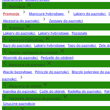
Paznokcie
Promocje
Manicure hybrydowy
Lakiery do paznokci
Akcesoria do paznokci
Zestawy do paznokci
Promocje
Lakiery do paznokci
Lakiery hybrydowe
Pozostałe
Manicure hybrydowy
Bazy do paznokci
Lakiery hybrydowe
Topy do paznokci
Żele d
Pędzle i aplikatory do zdobień
Wzorniki do paznokci
Pędzelki do zdobień
Akcesoria do paznokci
Waciki bezpyłowe
Pilniczki do paznokci
Bloczki polerskie do p
paznokci
Akcesoria do skórek
Kopytka do paznokci
Cążki do skórek
Radełka do paznokci
Pat
Pozostałe akcesoria do paznokci
Sztuczne paznokcie