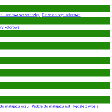
z silikonową szczoteczką
Tusze do rzęs kolorowe
ery kolorowe
 do makijażu oczu
Pędzle do makijażu ust
Pędzle z włosia