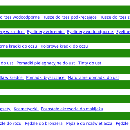
do rzęs wodoodporne
Tusze do rzęs podkręcające
Tusze do rzęs 
ery w kredce
Eyelinery w kremie
Eyelinery wodoodporne
Eyelin
rne kredki do oczu
Kolorowe kredki do oczu
 do ust
Pomadki pielęgnacyjne do ust
Tinty do ust
ki w kredce
Pomadki błyszczące
Naturalne pomadki do ust
ęsety
Kosmetyczki
Pozostałe akcesoria do makijażu
zle do różu
Pędzle do bronzera
Pędzle do rozświetlacza
Pędzle