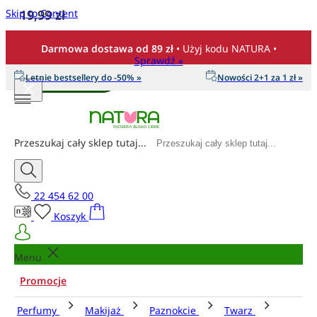
Skip to Content
19,99 zł
Ilość
Darmowa dostawa od 89 zł
• Użyj kodu NATURA •
Sprawdź »
Letnie bestsellery do -50% »
Nowości 2+1 za 1 zł »
Dodaj do koszyka
Przeszukaj cały sklep tutaj...
22 454 62 00
Koszyk
Menu
Promocje
Perfumy
Makijaż
Paznokcie
Twarz