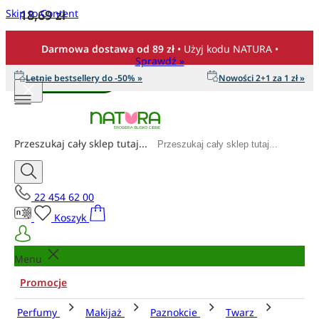
Skip to Content
18,69 zł
Ilość
Darmowa dostawa od 89 zł
• Użyj kodu NATURA •
Sprawdź »
Letnie bestsellery do -50% »
Nowości 2+1 za 1 zł »
Dodaj do koszyka
Przeszukaj cały sklep tutaj...
22 454 62 00
Koszyk
Menu
Promocje
Perfumy
Makijaż
Paznokcie
Twarz