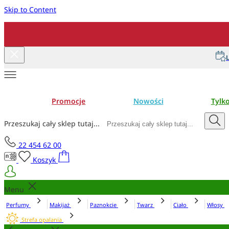
Skip to Content
L
Promocje
Nowości
Tylk
Przeszukaj cały sklep tutaj...
22 454 62 00
Koszyk
Menu
Perfumy
Makijaż
Paznokcie
Twarz
Ciało
Włosy
Strefa opalania