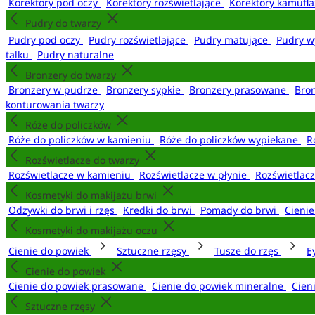
Korektory pod oczy
Korektory rozświetlające
Korektory kamufl
Pudry do twarzy
Pudry pod oczy
Pudry rozświetlające
Pudry matujące
Pudry w
talku
Pudry naturalne
Bronzery do twarzy
Bronzery w pudrze
Bronzery sypkie
Bronzery prasowane
Bro
konturowania twarzy
Róże do policzków
Róże do policzków w kamieniu
Róże do policzków wypiekane
R
Rozświetlacze do twarzy
Rozświetlacze w kamieniu
Rozświetlacze w płynie
Rozświetlacz
Kosmetyki do makijażu brwi
Odżywki do brwi i rzęs
Kredki do brwi
Pomady do brwi
Cieni
Kosmetyki do makijażu oczu
Cienie do powiek
Sztuczne rzęsy
Tusze do rzęs
E
Cienie do powiek
Cienie do powiek prasowane
Cienie do powiek mineralne
Cien
Sztuczne rzęsy