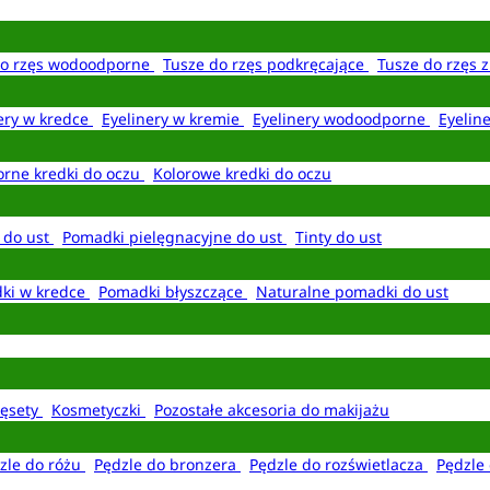
do rzęs wodoodporne
Tusze do rzęs podkręcające
Tusze do rzęs 
ery w kredce
Eyelinery w kremie
Eyelinery wodoodporne
Eyelin
rne kredki do oczu
Kolorowe kredki do oczu
 do ust
Pomadki pielęgnacyjne do ust
Tinty do ust
ki w kredce
Pomadki błyszczące
Naturalne pomadki do ust
ęsety
Kosmetyczki
Pozostałe akcesoria do makijażu
zle do różu
Pędzle do bronzera
Pędzle do rozświetlacza
Pędzle