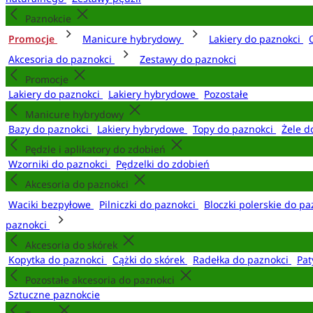
Paznokcie
Promocje
Manicure hybrydowy
Lakiery do paznokci
Akcesoria do paznokci
Zestawy do paznokci
Promocje
Lakiery do paznokci
Lakiery hybrydowe
Pozostałe
Manicure hybrydowy
Bazy do paznokci
Lakiery hybrydowe
Topy do paznokci
Żele d
Pędzle i aplikatory do zdobień
Wzorniki do paznokci
Pędzelki do zdobień
Akcesoria do paznokci
Waciki bezpyłowe
Pilniczki do paznokci
Bloczki polerskie do p
paznokci
Akcesoria do skórek
Kopytka do paznokci
Cążki do skórek
Radełka do paznokci
Pat
Pozostałe akcesoria do paznokci
Sztuczne paznokcie