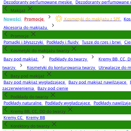
Dezodoranty perfumowane męskie
Dezodoranty perfumowane 
Makijaż
Nowości
Promocje
Kosmetyki do makijażu z SPF
Kos
Akcesoria do makijażu
Promocje
Pomadki i błyszczyki
Podkłady i fluidy
Tusze do rzęs i brwi
Cie
Kosmetyki do makijażu twarzy
Bazy pod makijaż
Podkłady do twarzy
Kremy BB, CC, D
twarzy
Kosmetyki do konturowania twarzy
Utrwalacze do m
Bazy pod makijaż
Bazy pod makijaż wygładzające
Bazy pod makijaż nawilżające
zaczerwienienia
Bazy pod cienie
Podkłady do twarzy
Podkłady naturalne
Podkłady wygładzające
Podkłady nawilżaj
Kremy BB, CC, DD do twarzy
Kremy CC
Kremy BB
Korektory do twarzy