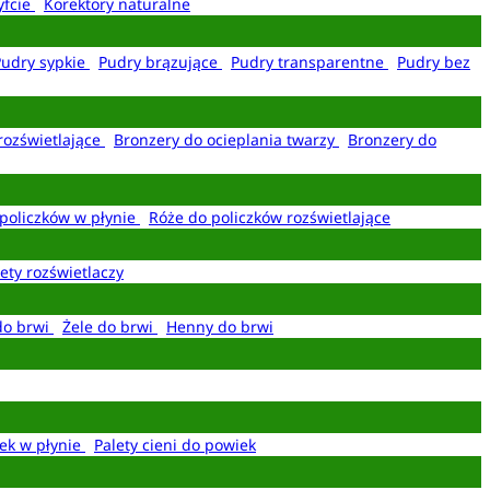
yfcie
Korektory naturalne
Pudry sypkie
Pudry brązujące
Pudry transparentne
Pudry bez
rozświetlające
Bronzery do ocieplania twarzy
Bronzery do
policzków w płynie
Róże do policzków rozświetlające
ety rozświetlaczy
do brwi
Żele do brwi
Henny do brwi
ek w płynie
Palety cieni do powiek