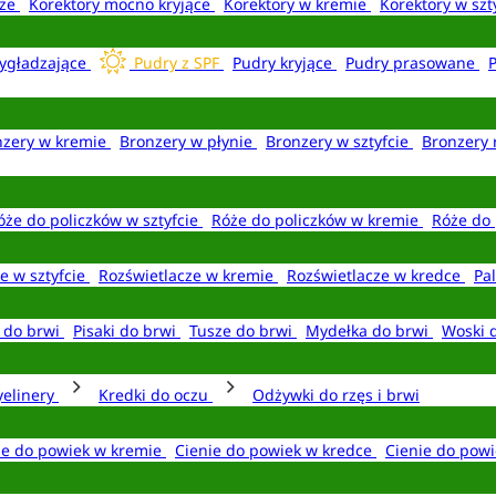
aże
Korektory mocno kryjące
Korektory w kremie
Korektory w szt
ygładzające
Pudry z SPF
Pudry kryjące
Pudry prasowane
nzery w kremie
Bronzery w płynie
Bronzery w sztyfcie
Bronzery 
óże do policzków w sztyfcie
Róże do policzków w kremie
Róże do 
e w sztyfcie
Rozświetlacze w kremie
Rozświetlacze w kredce
Pal
e do brwi
Pisaki do brwi
Tusze do brwi
Mydełka do brwi
Woski 
yelinery
Kredki do oczu
Odżywki do rzęs i brwi
ie do powiek w kremie
Cienie do powiek w kredce
Cienie do powi