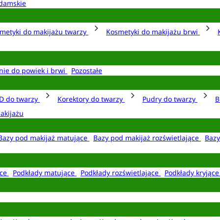
damskie
metyki do makijażu twarzy
Kosmetyki do makijażu brwi
nie do powiek i brwi
Pozostałe
D do twarzy
Korektory do twarzy
Pudry do twarzy
B
akijażu
Bazy pod makijaż matujące
Bazy pod makijaż rozświetlające
Bazy
ące
Podkłady matujące
Podkłady rozświetlające
Podkłady kryjąc