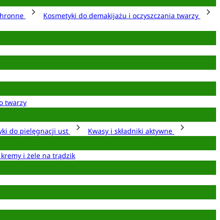
chronne
Kosmetyki do demakijażu i oczyszczania twarzy
o twarzy
ki do pielęgnacji ust
Kwasy i składniki aktywne
 kremy i żele na trądzik