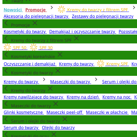
Twarz
Nowości
Promocje
Kremy do twarzy z filtrem SPF
Akcesoria do pielęgnacji twarzy
Zestawy do pielęgnacji twarzy
Promocje
Kosmetyki do twarzy
Demakijaż i oczyszczanie twarzy
Pozostał
Kremy do twarzy z filtrem SPF
SPF 50
SPF 30
Kosmetyki koreańskie
Oczyszczanie i demakijaż
Kremy do twarzy
Kremy SPF
Kr
Kosmetyki do twarzy
Kremy do twarzy
Maseczki do twarzy
Serum i olejki d
Kremy do twarzy
Kremy nawilżające do twarzy
Kremy na dzień
Kremy na noc
K
Maseczki do twarzy
Glinki kosmetyczne
Maseczki peel-off
Maseczki w płachcie
Ma
Serum i olejki do twarzy
Serum do twarzy
Olejki do twarzy
Kosmetyki do oczu