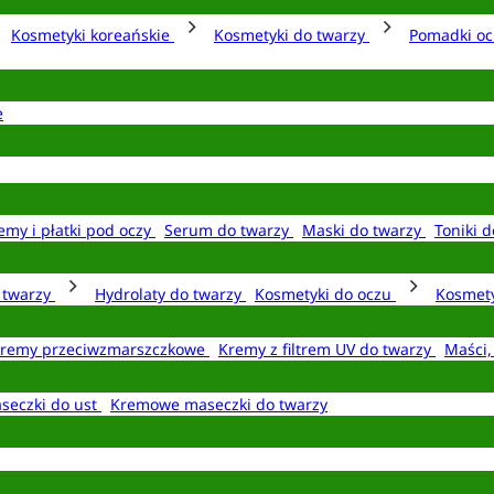
Kosmetyki koreańskie
Kosmetyki do twarzy
Pomadki o
e
emy i płatki pod oczy
Serum do twarzy
Maski do twarzy
Toniki d
o twarzy
Hydrolaty do twarzy
Kosmetyki do oczu
Kosmety
remy przeciwzmarszczkowe
Kremy z filtrem UV do twarzy
Maści,
seczki do ust
Kremowe maseczki do twarzy