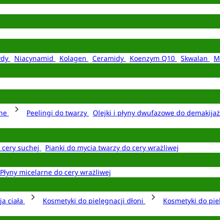
ydy
Niacynamid
Kolagen
Ceramidy
Koenzym Q10
Skwalan
M
rne
Peelingi do twarzy
Olejki i płyny dwufazowe do demakija
o cery suchej
Pianki do mycia twarzy do cery wrażliwej
Płyny micelarne do cery wrażliwej
ja ciała
Kosmetyki do pielęgnacji dłoni
Kosmetyki do pie