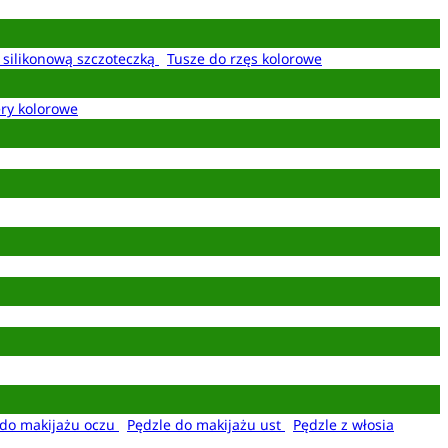
z silikonową szczoteczką
Tusze do rzęs kolorowe
ery kolorowe
 do makijażu oczu
Pędzle do makijażu ust
Pędzle z włosia