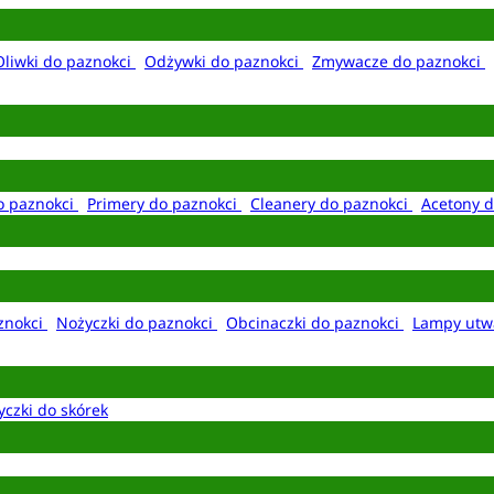
Oliwki do paznokci
Odżywki do paznokci
Zmywacze do paznokci
o paznokci
Primery do paznokci
Cleanery do paznokci
Acetony d
aznokci
Nożyczki do paznokci
Obcinaczki do paznokci
Lampy utw
yczki do skórek