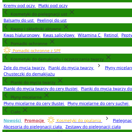
Kremy pod oczy
Płatki pod oczy
Kosmetyki do pielęgnacji ust
Balsamy do ust
Peelingi do ust
Kwasy i składniki aktywne
Kwas hialuronowy
Kwas salicylowy
Witamina C
Retinol
Pept
Pomadki ochronne
Pomadki ochronne z SPF
Kosmetyki do demakijażu i oczyszczania twarzy
Żele do mycia twarzy
Pianki do mycia twarzy
Płyny micela
Chusteczki do demakijażu
Pianki do mycia twarzy
Pianki do mycia twarzy do cery tłustej
Pianki do mycia twarzy d
Płyny micelarne
Płyny micelarne do cery tłustej
Płyny micelarne do cery suchej
Ciało
Nowości
Promocje
Kosmetyki do opalania
Pielęgnac
Akcesoria do pielęgnacji ciała
Zestawy do pielęgnacji ciała