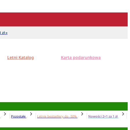
 zł »
Letni Katalog
Karta podarunkowa
N
Pozostałe
Letnie bestsellery do -50%
Nowości 2+1 za 1 zł