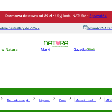
Darmowa dostawa od 89 zł
• Użyj kodu NATURA •
Sprawdź »
etnie bestsellery do -50% »
Nowości 2+1 za 1
o w Natura
Marki
Gazetka
Nowa
Dermokosmetyki
Higiena
Dom
Mama i dziecko
ME