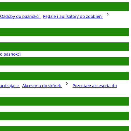
Ozdoby do paznokci
Pędzle i aplikatory do zdobień
o paznokci
ardzające
Akcesoria do skórek
Pozostałe akcesoria do