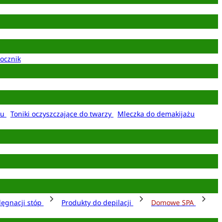
ocznik
żu
Toniki oczyszczające do twarzy
Mleczka do demakijażu
lęgnacji stóp
Produkty do depilacji
Domowe SPA