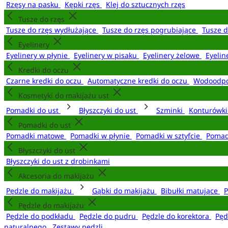
Rzęsy na pasku
Kępki rzęs
Klej do sztucznych rzęs
Tusze do rzęs
Tusze do rzęs wydłużające
Tusze do rzęs pogrubiające
Tusze 
Eyelinery
Eyelinery w płynie
Eyelinery w pisaku
Eyelinery żelowe
Eyelin
Kredki do oczu
Czarne kredki do oczu
Automatyczne kredki do oczu
Wodoodpo
Kosmetyki do makijażu ust
Pomadki do ust
Błyszczyki do ust
Szminki
Konturówki
Pomadki do ust
Pomadki matowe
Pomadki w płynie
Pomadki w sztyfcie
Pomad
Błyszczyki do ust
Błyszczyki do ust z drobinkami
Akcesoria do makijażu
Pędzle do makijażu
Gąbki do makijażu
Bibułki matujące
P
Pędzle do makijażu
Pędzle do podkładu
Pędzle do pudru
Pędzle do korektora
Pęd
naturalnego
Zestawy pędzli