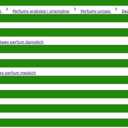
ie
Perfumy arabskie i orientalne
Perfumy unisex
De
tawy perfum damskich
wy perfum męskich