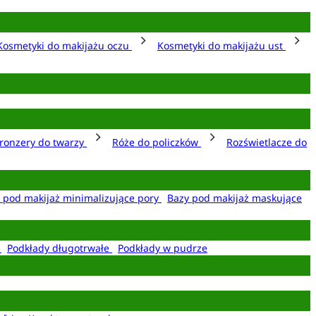
Kosmetyki do makijażu oczu
Kosmetyki do makijażu ust
ronzery do twarzy
Róże do policzków
Rozświetlacze do
 pod makijaż minimalizujące pory
Bazy pod makijaż maskujące
e
Podkłady długotrwałe
Podkłady w pudrze