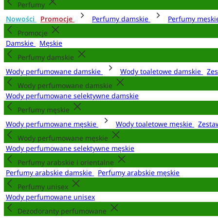
Perfumy
Nowości
Promocje
Perfumy damskie
Perfumy męsk
Promocje
Damskie
Męskie
Perfumy damskie
Wody perfumowane damskie
Wody toaletowe damskie
Zes
Wody perfumowane damskie
Wody perfumowane selektywne damskie
Perfumy męskie
Wody perfumowane męskie
Wody toaletowe męskie
Zesta
Wody perfumowane męskie
Wody perfumowane selektywne męskie
Perfumy arabskie i orientalne
Perfumy arabskie damskie
Perfumy arabskie męskie
Perfumy unisex
Wody perfumowane unisex
Dezodoranty perfumowane