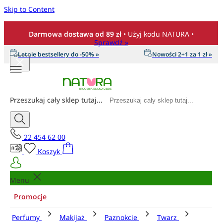
Skip to Content
Darmowa dostawa od 89 zł
• Użyj kodu NATURA •
Sprawdź »
Letnie bestsellery do -50% »
Nowości 2+1 za 1 zł »
Przeszukaj cały sklep tutaj...
22 454 62 00
Koszyk
Menu
Promocje
Perfumy
Makijaż
Paznokcie
Twarz