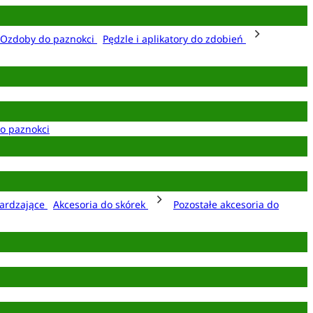
Ozdoby do paznokci
Pędzle i aplikatory do zdobień
o paznokci
ardzające
Akcesoria do skórek
Pozostałe akcesoria do