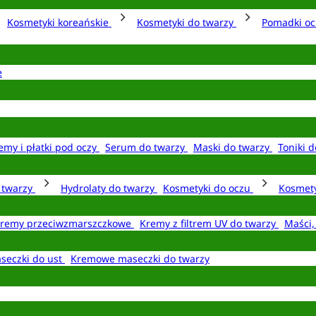
Kosmetyki koreańskie
Kosmetyki do twarzy
Pomadki o
e
emy i płatki pod oczy
Serum do twarzy
Maski do twarzy
Toniki d
o twarzy
Hydrolaty do twarzy
Kosmetyki do oczu
Kosmety
remy przeciwzmarszczkowe
Kremy z filtrem UV do twarzy
Maści,
seczki do ust
Kremowe maseczki do twarzy