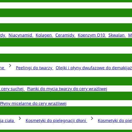
ydy
Niacynamid
Kolagen
Ceramidy
Koenzym Q10
Skwalan
M
rne
Peelingi do twarzy
Olejki i płyny dwufazowe do demakija
o cery suchej
Pianki do mycia twarzy do cery wrażliwej
Płyny micelarne do cery wrażliwej
ja ciała
Kosmetyki do pielęgnacji dłoni
Kosmetyki do pie