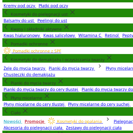
Kremy pod oczy
Płatki pod oczy
Kosmetyki do pielęgnacji ust
Balsamy do ust
Peelingi do ust
Kwasy i składniki aktywne
Kwas hialuronowy
Kwas salicylowy
Witamina C
Retinol
Pept
Pomadki ochronne
Pomadki ochronne z SPF
Kosmetyki do demakijażu i oczyszczania twarzy
Żele do mycia twarzy
Pianki do mycia twarzy
Płyny micela
Chusteczki do demakijażu
Pianki do mycia twarzy
Pianki do mycia twarzy do cery tłustej
Pianki do mycia twarzy d
Płyny micelarne
Płyny micelarne do cery tłustej
Płyny micelarne do cery suchej
Ciało
Nowości
Promocje
Kosmetyki do opalania
Pielęgnac
Akcesoria do pielęgnacji ciała
Zestawy do pielęgnacji ciała