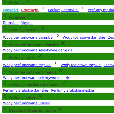
Perfumy
Nowości
Promocje
Perfumy damskie
Perfumy męsk
Promocje
Damskie
Męskie
Perfumy damskie
Wody perfumowane damskie
Wody toaletowe damskie
Zes
Wody perfumowane damskie
Wody perfumowane selektywne damskie
Perfumy męskie
Wody perfumowane męskie
Wody toaletowe męskie
Zesta
Wody perfumowane męskie
Wody perfumowane selektywne męskie
Perfumy arabskie i orientalne
Perfumy arabskie damskie
Perfumy arabskie męskie
Perfumy unisex
Wody perfumowane unisex
Dezodoranty perfumowane