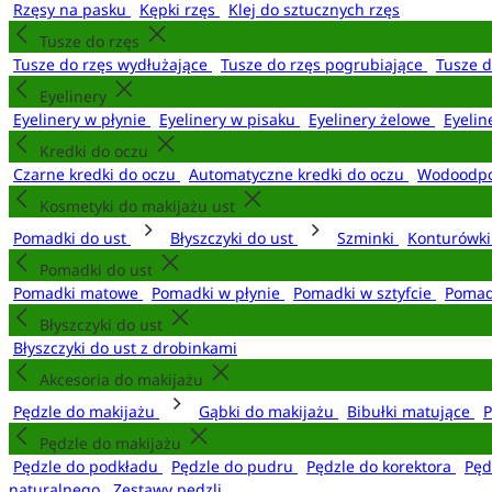
Rzęsy na pasku
Kępki rzęs
Klej do sztucznych rzęs
Tusze do rzęs
Tusze do rzęs wydłużające
Tusze do rzęs pogrubiające
Tusze 
Eyelinery
Eyelinery w płynie
Eyelinery w pisaku
Eyelinery żelowe
Eyelin
Kredki do oczu
Czarne kredki do oczu
Automatyczne kredki do oczu
Wodoodpo
Kosmetyki do makijażu ust
Pomadki do ust
Błyszczyki do ust
Szminki
Konturówki
Pomadki do ust
Pomadki matowe
Pomadki w płynie
Pomadki w sztyfcie
Pomad
Błyszczyki do ust
Błyszczyki do ust z drobinkami
Akcesoria do makijażu
Pędzle do makijażu
Gąbki do makijażu
Bibułki matujące
P
Pędzle do makijażu
Pędzle do podkładu
Pędzle do pudru
Pędzle do korektora
Pęd
naturalnego
Zestawy pędzli