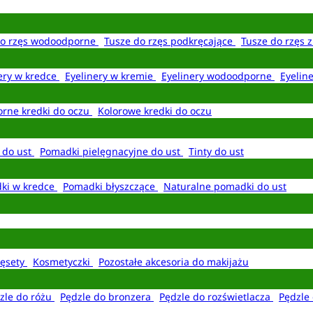
do rzęs wodoodporne
Tusze do rzęs podkręcające
Tusze do rzęs 
ery w kredce
Eyelinery w kremie
Eyelinery wodoodporne
Eyelin
rne kredki do oczu
Kolorowe kredki do oczu
 do ust
Pomadki pielęgnacyjne do ust
Tinty do ust
ki w kredce
Pomadki błyszczące
Naturalne pomadki do ust
ęsety
Kosmetyczki
Pozostałe akcesoria do makijażu
zle do różu
Pędzle do bronzera
Pędzle do rozświetlacza
Pędzle