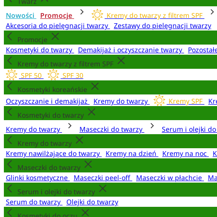
Twarz
Nowości
Promocje
Kremy do twarzy z filtrem SPF
Akcesoria do pielęgnacji twarzy
Zestawy do pielęgnacji twarzy
Promocje
Kosmetyki do twarzy
Demakijaż i oczyszczanie twarzy
Pozostał
Kremy do twarzy z filtrem SPF
SPF 50
SPF 30
Kosmetyki koreańskie
Oczyszczanie i demakijaż
Kremy do twarzy
Kremy SPF
Kr
Kosmetyki do twarzy
Kremy do twarzy
Maseczki do twarzy
Serum i olejki d
Kremy do twarzy
Kremy nawilżające do twarzy
Kremy na dzień
Kremy na noc
K
Maseczki do twarzy
Glinki kosmetyczne
Maseczki peel-off
Maseczki w płachcie
Ma
Serum i olejki do twarzy
Serum do twarzy
Olejki do twarzy
Kosmetyki do oczu