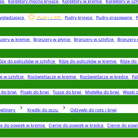
aże
Korektory mocno kryjące
Korektory w kremie
Korektory w szt
ygładzające
Pudry z SPF
Pudry kryjące
Pudry prasowane
nzery w kremie
Bronzery w płynie
Bronzery w sztyfcie
Bronzery 
óże do policzków w sztyfcie
Róże do policzków w kremie
Róże do 
e w sztyfcie
Rozświetlacze w kremie
Rozświetlacze w kredce
Pal
e do brwi
Pisaki do brwi
Tusze do brwi
Mydełka do brwi
Woski 
yelinery
Kredki do oczu
Odżywki do rzęs i brwi
ie do powiek w kremie
Cienie do powiek w kredce
Cienie do powi