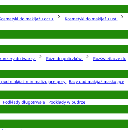
Kosmetyki do makijażu oczu
Kosmetyki do makijażu ust
ronzery do twarzy
Róże do policzków
Rozświetlacze do
 pod makijaż minimalizujące pory
Bazy pod makijaż maskujące
e
Podkłady długotrwałe
Podkłady w pudrze