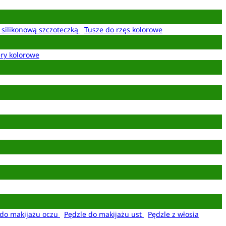
z silikonową szczoteczką
Tusze do rzęs kolorowe
ery kolorowe
 do makijażu oczu
Pędzle do makijażu ust
Pędzle z włosia