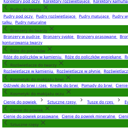
Korektory pod oczy
Korektory rozświetlające
Korektory kamufl
Pudry do twarzy
Pudry pod oczy
Pudry rozświetlające
Pudry matujące
Pudry w
talku
Pudry naturalne
Bronzery do twarzy
Bronzery w pudrze
Bronzery sypkie
Bronzery prasowane
Bro
konturowania twarzy
Róże do policzków
Róże do policzków w kamieniu
Róże do policzków wypiekane
R
Rozświetlacze do twarzy
Rozświetlacze w kamieniu
Rozświetlacze w płynie
Rozświetlacz
Kosmetyki do makijażu brwi
Odżywki do brwi i rzęs
Kredki do brwi
Pomady do brwi
Cieni
Kosmetyki do makijażu oczu
Cienie do powiek
Sztuczne rzęsy
Tusze do rzęs
E
Cienie do powiek
Cienie do powiek prasowane
Cienie do powiek mineralne
Cien
Sztuczne rzęsy