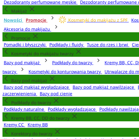
Dezodoranty perfumowane męskie
Dezodoranty perfumowane 
Makijaż
Nowości
Promocje
Kosmetyki do makijażu z SPF
Kos
Akcesoria do makijażu
Promocje
Pomadki i błyszczyki
Podkłady i fluidy
Tusze do rzęs i brwi
Cie
Kosmetyki do makijażu twarzy
Bazy pod makijaż
Podkłady do twarzy
Kremy BB, CC, D
twarzy
Kosmetyki do konturowania twarzy
Utrwalacze do m
Bazy pod makijaż
Bazy pod makijaż wygładzające
Bazy pod makijaż nawilżające
zaczerwienienia
Bazy pod cienie
Podkłady do twarzy
Podkłady naturalne
Podkłady wygładzające
Podkłady nawilżaj
Kremy BB, CC, DD do twarzy
Kremy CC
Kremy BB
Korektory do twarzy