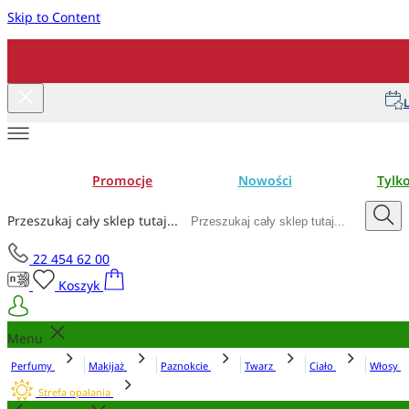
Skip to Content
L
Promocje
Nowości
Tylk
Przeszukaj cały sklep tutaj...
22 454 62 00
Koszyk
Menu
Perfumy
Makijaż
Paznokcie
Twarz
Ciało
Włosy
Strefa opalania