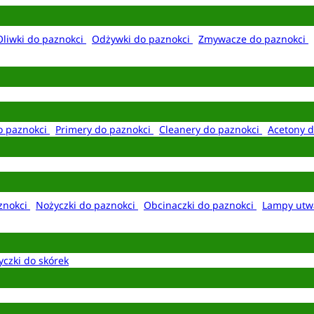
Oliwki do paznokci
Odżywki do paznokci
Zmywacze do paznokci
o paznokci
Primery do paznokci
Cleanery do paznokci
Acetony d
aznokci
Nożyczki do paznokci
Obcinaczki do paznokci
Lampy utw
yczki do skórek