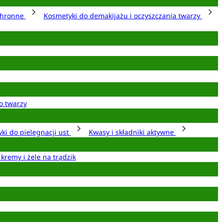
chronne
Kosmetyki do demakijażu i oczyszczania twarzy
o twarzy
ki do pielęgnacji ust
Kwasy i składniki aktywne
 kremy i żele na trądzik