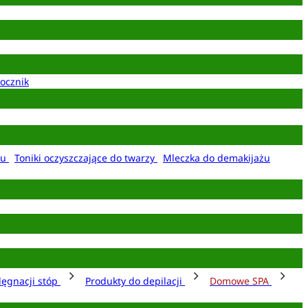
ocznik
żu
Toniki oczyszczające do twarzy
Mleczka do demakijażu
lęgnacji stóp
Produkty do depilacji
Domowe SPA