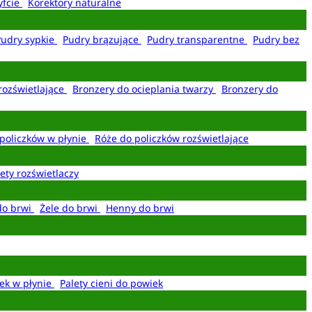
yfcie
Korektory naturalne
Pudry sypkie
Pudry brązujące
Pudry transparentne
Pudry bez
rozświetlające
Bronzery do ocieplania twarzy
Bronzery do
policzków w płynie
Róże do policzków rozświetlające
ety rozświetlaczy
do brwi
Żele do brwi
Henny do brwi
ek w płynie
Palety cieni do powiek