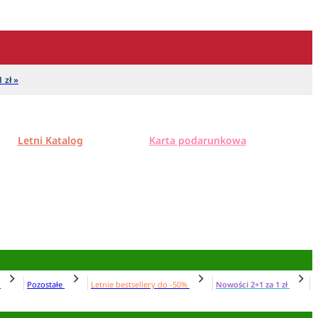
 zł »
Letni Katalog
Karta podarunkowa
N
Pozostałe
Letnie bestsellery do -50%
Nowości 2+1 za 1 zł