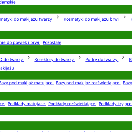
damskie
metyki do makijażu twarzy
Kosmetyki do makijażu brwi
nie do powiek i brwi
Pozostałe
D do twarzy
Korektory do twarzy
Pudry do twarzy
B
akijażu
Bazy pod makijaż matujące
Bazy pod makijaż rozświetlające
Bazy
ące
Podkłady matujące
Podkłady rozświetlające
Podkłady kryjąc