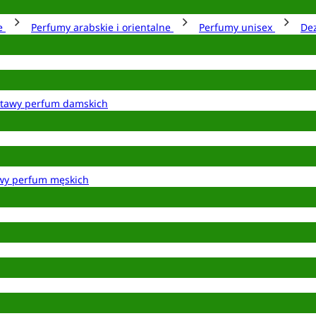
ie
Perfumy arabskie i orientalne
Perfumy unisex
De
tawy perfum damskich
wy perfum męskich