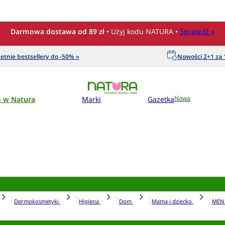
Darmowa dostawa od 89 zł
• Użyj kodu NATURA •
Sprawdź »
etnie bestsellery do -50% »
Nowości 2+1 za 1
o w Natura
Marki
Gazetka
Nowa
Dermokosmetyki
Higiena
Dom
Mama i dziecko
ME