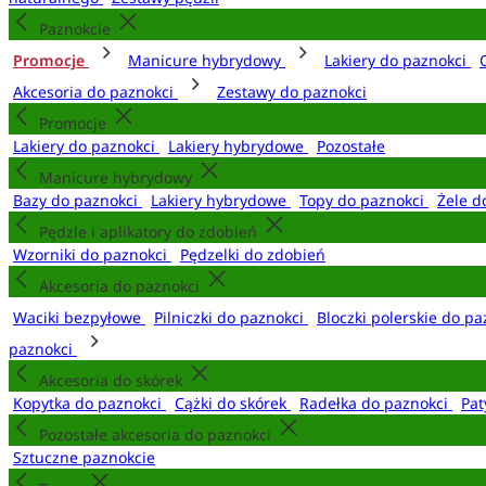
Paznokcie
Promocje
Manicure hybrydowy
Lakiery do paznokci
Akcesoria do paznokci
Zestawy do paznokci
Promocje
Lakiery do paznokci
Lakiery hybrydowe
Pozostałe
Manicure hybrydowy
Bazy do paznokci
Lakiery hybrydowe
Topy do paznokci
Żele d
Pędzle i aplikatory do zdobień
Wzorniki do paznokci
Pędzelki do zdobień
Akcesoria do paznokci
Waciki bezpyłowe
Pilniczki do paznokci
Bloczki polerskie do p
paznokci
Akcesoria do skórek
Kopytka do paznokci
Cążki do skórek
Radełka do paznokci
Pat
Pozostałe akcesoria do paznokci
Sztuczne paznokcie