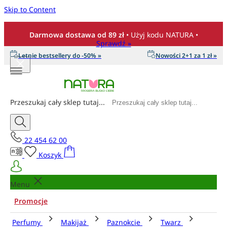
Skip to Content
Darmowa dostawa od 89 zł
• Użyj kodu NATURA •
Sprawdź »
Letnie bestsellery do -50% »
Nowości 2+1 za 1 zł »
Przeszukaj cały sklep tutaj...
22 454 62 00
Koszyk
Menu
Promocje
Perfumy
Makijaż
Paznokcie
Twarz