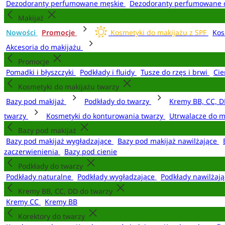
Dezodoranty perfumowane męskie
Dezodoranty perfumowane 
Makijaż
Nowości
Promocje
Kosmetyki do makijażu z SPF
Kos
Akcesoria do makijażu
Promocje
Pomadki i błyszczyki
Podkłady i fluidy
Tusze do rzęs i brwi
Cie
Kosmetyki do makijażu twarzy
Bazy pod makijaż
Podkłady do twarzy
Kremy BB, CC, D
twarzy
Kosmetyki do konturowania twarzy
Utrwalacze do m
Bazy pod makijaż
Bazy pod makijaż wygładzające
Bazy pod makijaż nawilżające
zaczerwienienia
Bazy pod cienie
Podkłady do twarzy
Podkłady naturalne
Podkłady wygładzające
Podkłady nawilżaj
Kremy BB, CC, DD do twarzy
Kremy CC
Kremy BB
Korektory do twarzy