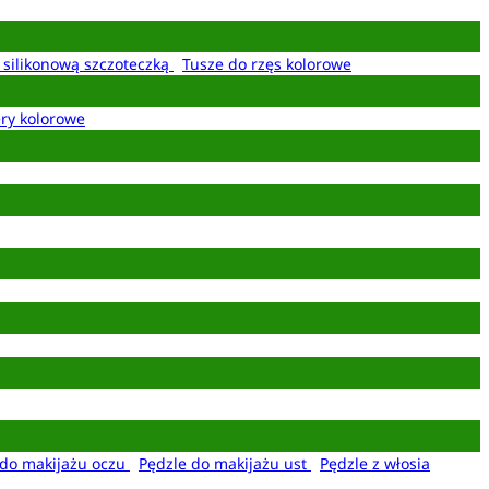
z silikonową szczoteczką
Tusze do rzęs kolorowe
ery kolorowe
 do makijażu oczu
Pędzle do makijażu ust
Pędzle z włosia