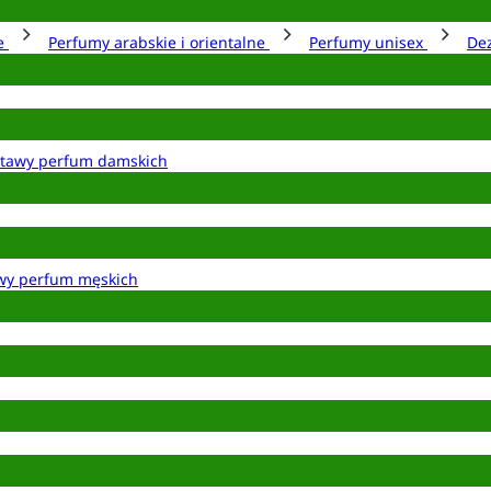
ie
Perfumy arabskie i orientalne
Perfumy unisex
De
tawy perfum damskich
wy perfum męskich