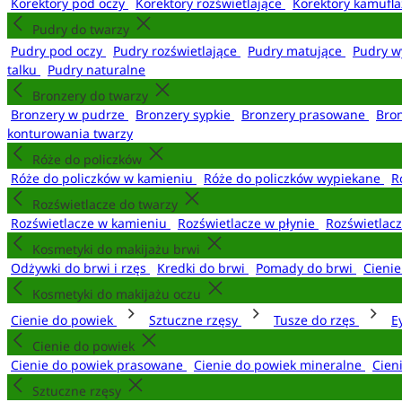
Korektory pod oczy
Korektory rozświetlające
Korektory kamufl
Pudry do twarzy
Pudry pod oczy
Pudry rozświetlające
Pudry matujące
Pudry w
talku
Pudry naturalne
Bronzery do twarzy
Bronzery w pudrze
Bronzery sypkie
Bronzery prasowane
Bro
konturowania twarzy
Róże do policzków
Róże do policzków w kamieniu
Róże do policzków wypiekane
R
Rozświetlacze do twarzy
Rozświetlacze w kamieniu
Rozświetlacze w płynie
Rozświetlacz
Kosmetyki do makijażu brwi
Odżywki do brwi i rzęs
Kredki do brwi
Pomady do brwi
Cieni
Kosmetyki do makijażu oczu
Cienie do powiek
Sztuczne rzęsy
Tusze do rzęs
E
Cienie do powiek
Cienie do powiek prasowane
Cienie do powiek mineralne
Cien
Sztuczne rzęsy