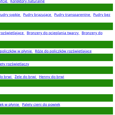
yfcie
Korektory naturalne
Pudry sypkie
Pudry brązujące
Pudry transparentne
Pudry bez
rozświetlające
Bronzery do ocieplania twarzy
Bronzery do
policzków w płynie
Róże do policzków rozświetlające
ety rozświetlaczy
do brwi
Żele do brwi
Henny do brwi
ek w płynie
Palety cieni do powiek