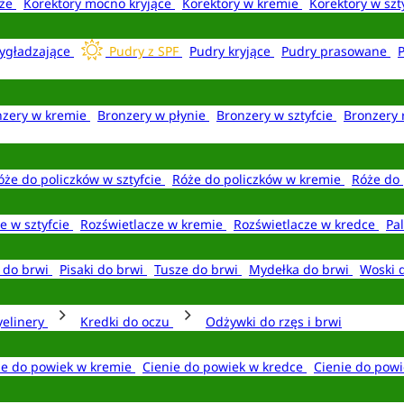
aże
Korektory mocno kryjące
Korektory w kremie
Korektory w szt
ygładzające
Pudry z SPF
Pudry kryjące
Pudry prasowane
nzery w kremie
Bronzery w płynie
Bronzery w sztyfcie
Bronzery 
óże do policzków w sztyfcie
Róże do policzków w kremie
Róże do 
e w sztyfcie
Rozświetlacze w kremie
Rozświetlacze w kredce
Pal
e do brwi
Pisaki do brwi
Tusze do brwi
Mydełka do brwi
Woski 
yelinery
Kredki do oczu
Odżywki do rzęs i brwi
ie do powiek w kremie
Cienie do powiek w kredce
Cienie do powi