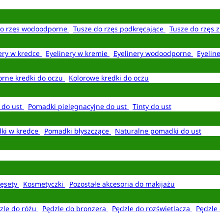
do rzęs wodoodporne
Tusze do rzęs podkręcające
Tusze do rzęs 
ery w kredce
Eyelinery w kremie
Eyelinery wodoodporne
Eyelin
rne kredki do oczu
Kolorowe kredki do oczu
 do ust
Pomadki pielęgnacyjne do ust
Tinty do ust
ki w kredce
Pomadki błyszczące
Naturalne pomadki do ust
ęsety
Kosmetyczki
Pozostałe akcesoria do makijażu
zle do różu
Pędzle do bronzera
Pędzle do rozświetlacza
Pędzle