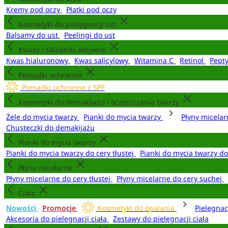
Kremy pod oczy
Płatki pod oczy
Kosmetyki do pielęgnacji ust
Balsamy do ust
Peelingi do ust
Kwasy i składniki aktywne
Kwas hialuronowy
Kwas salicylowy
Witamina C
Retinol
Pept
Pomadki ochronne
Pomadki ochronne z SPF
Kosmetyki do demakijażu i oczyszczania twarzy
Żele do mycia twarzy
Pianki do mycia twarzy
Płyny micela
Chusteczki do demakijażu
Pianki do mycia twarzy
Pianki do mycia twarzy do cery tłustej
Pianki do mycia twarzy d
Płyny micelarne
Płyny micelarne do cery tłustej
Płyny micelarne do cery suchej
Ciało
Nowości
Promocje
Kosmetyki do opalania
Pielęgnac
Akcesoria do pielęgnacji ciała
Zestawy do pielęgnacji ciała