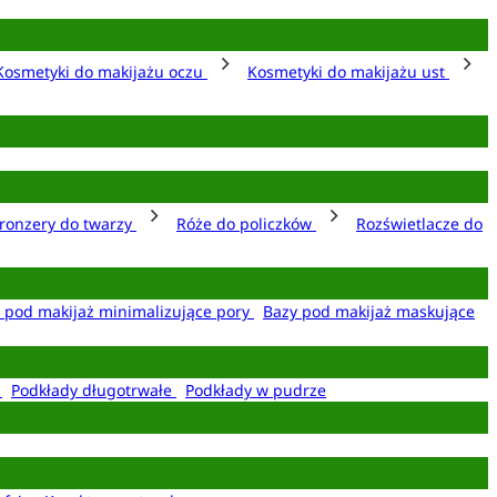
Kosmetyki do makijażu oczu
Kosmetyki do makijażu ust
ronzery do twarzy
Róże do policzków
Rozświetlacze do
 pod makijaż minimalizujące pory
Bazy pod makijaż maskujące
e
Podkłady długotrwałe
Podkłady w pudrze