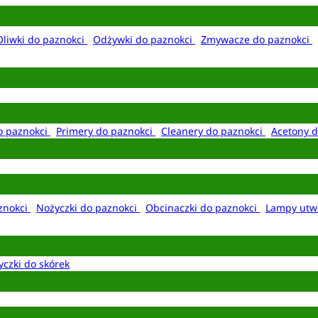
Oliwki do paznokci
Odżywki do paznokci
Zmywacze do paznokci
o paznokci
Primery do paznokci
Cleanery do paznokci
Acetony d
aznokci
Nożyczki do paznokci
Obcinaczki do paznokci
Lampy utw
yczki do skórek