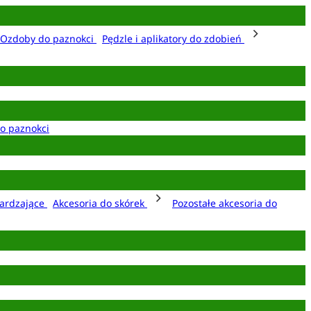
Ozdoby do paznokci
Pędzle i aplikatory do zdobień
o paznokci
ardzające
Akcesoria do skórek
Pozostałe akcesoria do