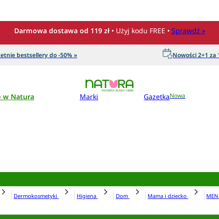
Darmowa dostawa od 119 zł
• Użyj kodu FREE •
Sprawdź »
etnie bestsellery do -50% »
Nowości 2+1 za 1
o w Natura
Marki
Gazetka
Nowa
Dermokosmetyki
Higiena
Dom
Mama i dziecko
ME