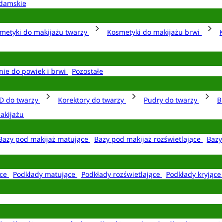
damskie
metyki do makijażu twarzy
Kosmetyki do makijażu brwi
nie do powiek i brwi
Pozostałe
D do twarzy
Korektory do twarzy
Pudry do twarzy
B
akijażu
Bazy pod makijaż matujące
Bazy pod makijaż rozświetlające
Bazy
ące
Podkłady matujące
Podkłady rozświetlające
Podkłady kryjąc