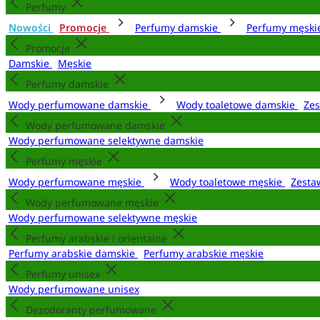
Perfumy
Nowości
Promocje
Perfumy damskie
Perfumy męsk
Promocje
Damskie
Męskie
Perfumy damskie
Wody perfumowane damskie
Wody toaletowe damskie
Zes
Wody perfumowane damskie
Wody perfumowane selektywne damskie
Perfumy męskie
Wody perfumowane męskie
Wody toaletowe męskie
Zesta
Wody perfumowane męskie
Wody perfumowane selektywne męskie
Perfumy arabskie i orientalne
Perfumy arabskie damskie
Perfumy arabskie męskie
Perfumy unisex
Wody perfumowane unisex
Dezodoranty perfumowane