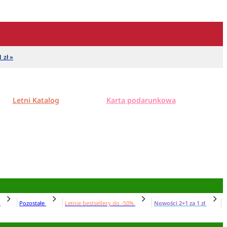
 zł »
Letni Katalog
Karta podarunkowa
N
Pozostałe
Letnie bestsellery do -50%
Nowości 2+1 za 1 zł