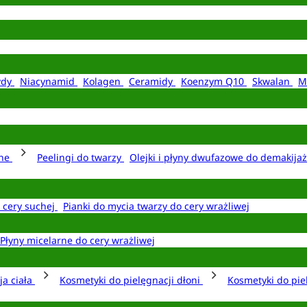
ydy
Niacynamid
Kolagen
Ceramidy
Koenzym Q10
Skwalan
M
rne
Peelingi do twarzy
Olejki i płyny dwufazowe do demakija
o cery suchej
Pianki do mycia twarzy do cery wrażliwej
Płyny micelarne do cery wrażliwej
ja ciała
Kosmetyki do pielęgnacji dłoni
Kosmetyki do pie