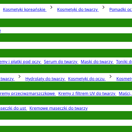
Kosmetyki koreańskie
Kosmetyki do twarzy
Pomadki o
e
emy i płatki pod oczy
Serum do twarzy
Maski do twarzy
Toniki d
o twarzy
Hydrolaty do twarzy
Kosmetyki do oczu
Kosmety
remy przeciwzmarszczkowe
Kremy z filtrem UV do twarzy
Maści,
seczki do ust
Kremowe maseczki do twarzy