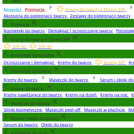
Twarz
Nowości
Promocje
Kremy do twarzy z filtrem SPF
Akcesoria do pielęgnacji twarzy
Zestawy do pielęgnacji twarzy
Promocje
Kosmetyki do twarzy
Demakijaż i oczyszczanie twarzy
Pozostał
Kremy do twarzy z filtrem SPF
SPF 50
SPF 30
Kosmetyki koreańskie
Oczyszczanie i demakijaż
Kremy do twarzy
Kremy SPF
Kr
Kosmetyki do twarzy
Kremy do twarzy
Maseczki do twarzy
Serum i olejki d
Kremy do twarzy
Kremy nawilżające do twarzy
Kremy na dzień
Kremy na noc
K
Maseczki do twarzy
Glinki kosmetyczne
Maseczki peel-off
Maseczki w płachcie
Ma
Serum i olejki do twarzy
Serum do twarzy
Olejki do twarzy
Kosmetyki do oczu