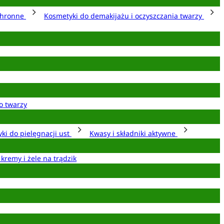
chronne
Kosmetyki do demakijażu i oczyszczania twarzy
o twarzy
ki do pielęgnacji ust
Kwasy i składniki aktywne
 kremy i żele na trądzik