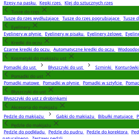
Rzęsy na pasku
Kępki rzęs
Klej do sztucznych rzęs
Tusze do rzęs
Tusze do rzęs wydłużające
Tusze do rzęs pogrubiające
Tusze 
Eyelinery
Eyelinery w płynie
Eyelinery w pisaku
Eyelinery żelowe
Eyelin
Kredki do oczu
Czarne kredki do oczu
Automatyczne kredki do oczu
Wodoodpo
Kosmetyki do makijażu ust
Pomadki do ust
Błyszczyki do ust
Szminki
Konturówki
Pomadki do ust
Pomadki matowe
Pomadki w płynie
Pomadki w sztyfcie
Pomad
Błyszczyki do ust
Błyszczyki do ust z drobinkami
Akcesoria do makijażu
Pędzle do makijażu
Gąbki do makijażu
Bibułki matujące
P
Pędzle do makijażu
Pędzle do podkładu
Pędzle do pudru
Pędzle do korektora
Pęd
naturalnego
Zestawy pędzli