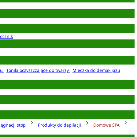
ocznik
żu
Toniki oczyszczające do twarzy
Mleczka do demakijażu
lęgnacji stóp
Produkty do depilacji
Domowe SPA