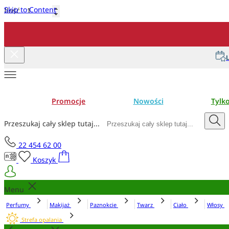
Skip to Content
Ilość
Dodaj do koszyka
L
Promocje
Nowości
Tylk
Przeszukaj cały sklep tutaj...
22 454 62 00
Koszyk
Menu
Perfumy
Makijaż
Paznokcie
Twarz
Ciało
Włosy
Strefa opalania