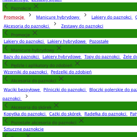
Paznokcie
Promocje
Manicure hybrydowy
Lakiery do paznokci
Akcesoria do paznokci
Zestawy do paznokci
Promocje
Lakiery do paznokci
Lakiery hybrydowe
Pozostałe
Manicure hybrydowy
Bazy do paznokci
Lakiery hybrydowe
Topy do paznokci
Żele d
Pędzle i aplikatory do zdobień
Wzorniki do paznokci
Pędzelki do zdobień
Akcesoria do paznokci
Waciki bezpyłowe
Pilniczki do paznokci
Bloczki polerskie do p
paznokci
Akcesoria do skórek
Kopytka do paznokci
Cążki do skórek
Radełka do paznokci
Pat
Pozostałe akcesoria do paznokci
Sztuczne paznokcie