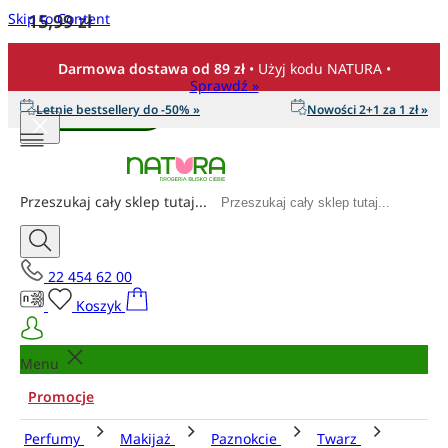
Skip to Content
15,99 zł
Ilość
Darmowa dostawa od 89 zł
• Użyj kodu NATURA •
Sprawdź »
Letnie bestsellery do -50% »
Nowości 2+1 za 1 zł »
Dodaj do koszyka
Przeszukaj cały sklep tutaj...
22 454 62 00
Koszyk
Menu
Promocje
Perfumy
Makijaż
Paznokcie
Twarz