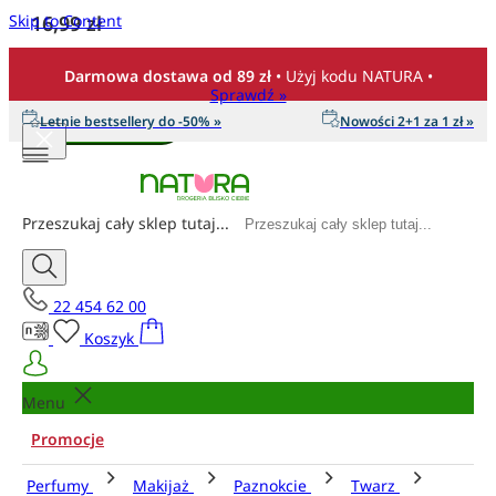
Skip to Content
16,99 zł
Ilość
Darmowa dostawa od 89 zł
• Użyj kodu NATURA •
Sprawdź »
Letnie bestsellery do -50% »
Nowości 2+1 za 1 zł »
Dodaj do koszyka
Przeszukaj cały sklep tutaj...
22 454 62 00
Koszyk
Menu
Promocje
Perfumy
Makijaż
Paznokcie
Twarz