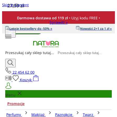
Skip to Content
27,99 zł
Ilość
Darmowa dostawa od 119 zł
• Użyj kodu FREE •
Sprawdź »
Letnie bestsellery do -50% »
Nowości 2+1 za 1 zł »
Dodaj do koszyka
Przeszukaj cały sklep tutaj...
22 454 62 00
Koszyk
Menu
Promocje
Perfumy
Makijaż
Paznokcie
Twarz