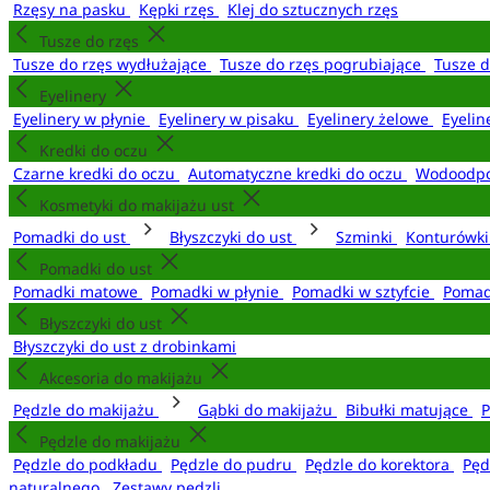
Rzęsy na pasku
Kępki rzęs
Klej do sztucznych rzęs
Tusze do rzęs
Tusze do rzęs wydłużające
Tusze do rzęs pogrubiające
Tusze 
Eyelinery
Eyelinery w płynie
Eyelinery w pisaku
Eyelinery żelowe
Eyelin
Kredki do oczu
Czarne kredki do oczu
Automatyczne kredki do oczu
Wodoodpo
Kosmetyki do makijażu ust
Pomadki do ust
Błyszczyki do ust
Szminki
Konturówki
Pomadki do ust
Pomadki matowe
Pomadki w płynie
Pomadki w sztyfcie
Pomad
Błyszczyki do ust
Błyszczyki do ust z drobinkami
Akcesoria do makijażu
Pędzle do makijażu
Gąbki do makijażu
Bibułki matujące
P
Pędzle do makijażu
Pędzle do podkładu
Pędzle do pudru
Pędzle do korektora
Pęd
naturalnego
Zestawy pędzli