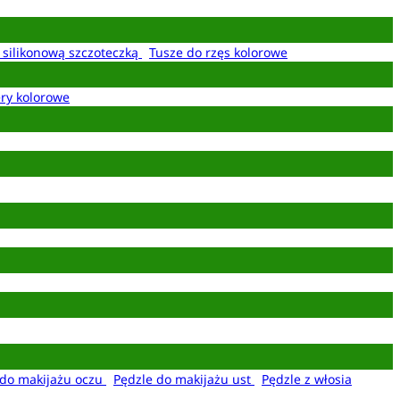
z silikonową szczoteczką
Tusze do rzęs kolorowe
ery kolorowe
 do makijażu oczu
Pędzle do makijażu ust
Pędzle z włosia