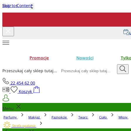
Skip to Content
Ilość
Dodaj do koszyka
L
Promocje
Nowości
Tylk
Przeszukaj cały sklep tutaj...
22 454 62 00
Koszyk
Menu
Perfumy
Makijaż
Paznokcie
Twarz
Ciało
Włosy
Strefa opalania