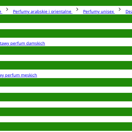
ie
Perfumy arabskie i orientalne
Perfumy unisex
De
tawy perfum damskich
wy perfum męskich