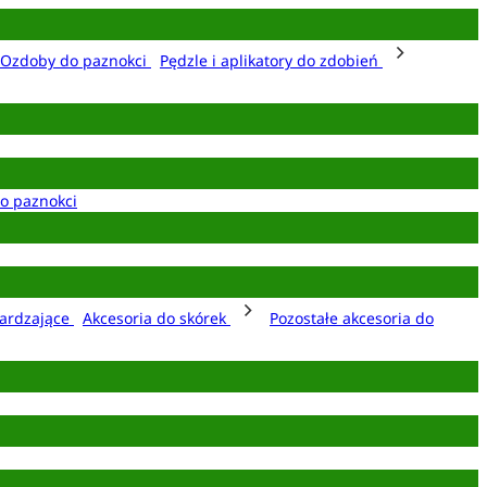
Ozdoby do paznokci
Pędzle i aplikatory do zdobień
o paznokci
ardzające
Akcesoria do skórek
Pozostałe akcesoria do