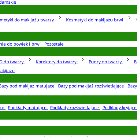
damskie
metyki do makijażu twarzy
Kosmetyki do makijażu brwi
nie do powiek i brwi
Pozostałe
D do twarzy
Korektory do twarzy
Pudry do twarzy
B
akijażu
Bazy pod makijaż matujące
Bazy pod makijaż rozświetlające
Bazy
ące
Podkłady matujące
Podkłady rozświetlające
Podkłady kryjąc