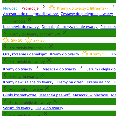
Twarz
Nowości
Promocje
Kremy do twarzy z filtrem SPF
Akcesoria do pielęgnacji twarzy
Zestawy do pielęgnacji twarzy
Promocje
Kosmetyki do twarzy
Demakijaż i oczyszczanie twarzy
Pozostał
Kremy do twarzy z filtrem SPF
SPF 50
SPF 30
Kosmetyki koreańskie
Oczyszczanie i demakijaż
Kremy do twarzy
Kremy SPF
Kr
Kosmetyki do twarzy
Kremy do twarzy
Maseczki do twarzy
Serum i olejki d
Kremy do twarzy
Kremy nawilżające do twarzy
Kremy na dzień
Kremy na noc
K
Maseczki do twarzy
Glinki kosmetyczne
Maseczki peel-off
Maseczki w płachcie
Ma
Serum i olejki do twarzy
Serum do twarzy
Olejki do twarzy
Kosmetyki do oczu