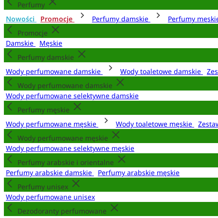
Perfumy
Nowości
Promocje
Perfumy damskie
Perfumy męsk
Promocje
Damskie
Męskie
Perfumy damskie
Wody perfumowane damskie
Wody toaletowe damskie
Zes
Wody perfumowane damskie
Wody perfumowane selektywne damskie
Perfumy męskie
Wody perfumowane męskie
Wody toaletowe męskie
Zesta
Wody perfumowane męskie
Wody perfumowane selektywne męskie
Perfumy arabskie i orientalne
Perfumy arabskie damskie
Perfumy arabskie męskie
Perfumy unisex
Wody perfumowane unisex
Dezodoranty perfumowane