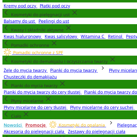
Kremy pod oczy
Płatki pod oczy
Kosmetyki do pielęgnacji ust
Balsamy do ust
Peelingi do ust
Kwasy i składniki aktywne
Kwas hialuronowy
Kwas salicylowy
Witamina C
Retinol
Pept
Pomadki ochronne
Pomadki ochronne z SPF
Kosmetyki do demakijażu i oczyszczania twarzy
Żele do mycia twarzy
Pianki do mycia twarzy
Płyny micela
Chusteczki do demakijażu
Pianki do mycia twarzy
Pianki do mycia twarzy do cery tłustej
Pianki do mycia twarzy d
Płyny micelarne
Płyny micelarne do cery tłustej
Płyny micelarne do cery suchej
Ciało
Nowości
Promocje
Kosmetyki do opalania
Pielęgnac
Akcesoria do pielęgnacji ciała
Zestawy do pielęgnacji ciała