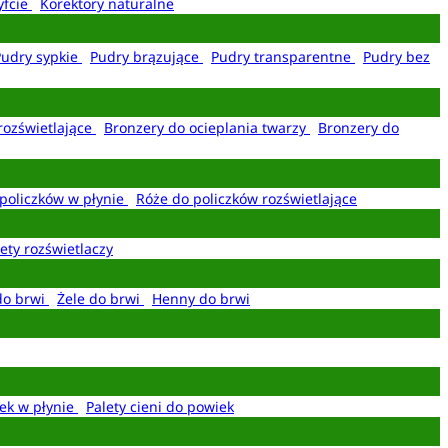
yfcie
Korektory naturalne
Pudry sypkie
Pudry brązujące
Pudry transparentne
Pudry bez
rozświetlające
Bronzery do ocieplania twarzy
Bronzery do
policzków w płynie
Róże do policzków rozświetlające
ety rozświetlaczy
do brwi
Żele do brwi
Henny do brwi
ek w płynie
Palety cieni do powiek