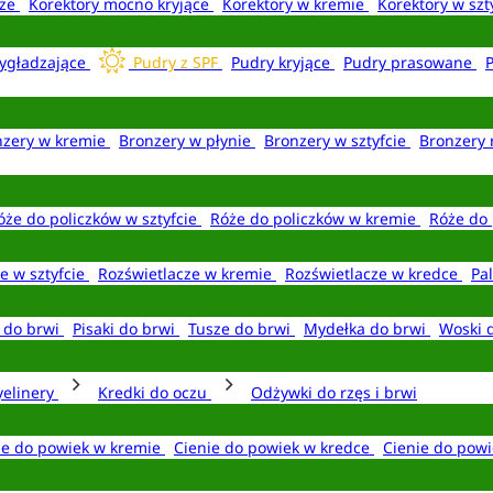
aże
Korektory mocno kryjące
Korektory w kremie
Korektory w szt
ygładzające
Pudry z SPF
Pudry kryjące
Pudry prasowane
nzery w kremie
Bronzery w płynie
Bronzery w sztyfcie
Bronzery 
óże do policzków w sztyfcie
Róże do policzków w kremie
Róże do 
e w sztyfcie
Rozświetlacze w kremie
Rozświetlacze w kredce
Pal
e do brwi
Pisaki do brwi
Tusze do brwi
Mydełka do brwi
Woski 
yelinery
Kredki do oczu
Odżywki do rzęs i brwi
ie do powiek w kremie
Cienie do powiek w kredce
Cienie do powi