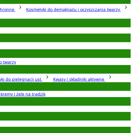
chronne
Kosmetyki do demakijażu i oczyszczania twarzy
o twarzy
ki do pielęgnacji ust
Kwasy i składniki aktywne
 kremy i żele na trądzik