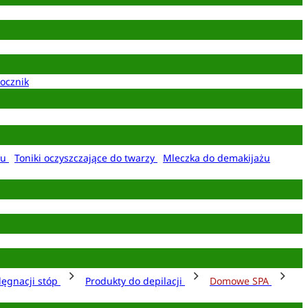
ocznik
żu
Toniki oczyszczające do twarzy
Mleczka do demakijażu
lęgnacji stóp
Produkty do depilacji
Domowe SPA