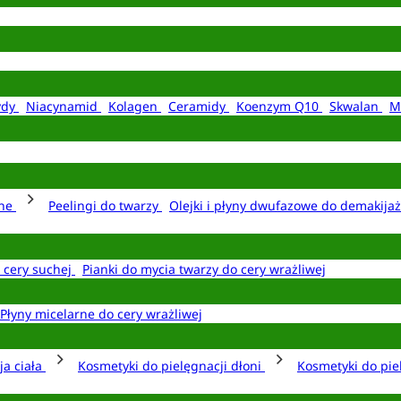
ydy
Niacynamid
Kolagen
Ceramidy
Koenzym Q10
Skwalan
M
rne
Peelingi do twarzy
Olejki i płyny dwufazowe do demakija
o cery suchej
Pianki do mycia twarzy do cery wrażliwej
Płyny micelarne do cery wrażliwej
ja ciała
Kosmetyki do pielęgnacji dłoni
Kosmetyki do pie