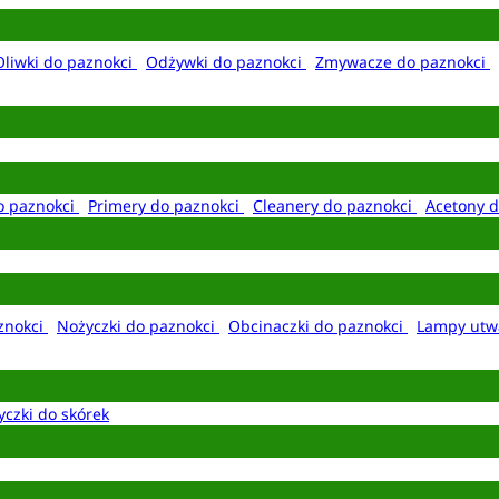
Oliwki do paznokci
Odżywki do paznokci
Zmywacze do paznokci
o paznokci
Primery do paznokci
Cleanery do paznokci
Acetony d
aznokci
Nożyczki do paznokci
Obcinaczki do paznokci
Lampy utw
yczki do skórek