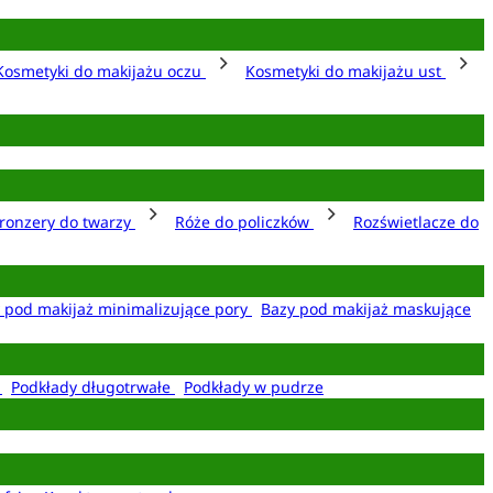
Kosmetyki do makijażu oczu
Kosmetyki do makijażu ust
ronzery do twarzy
Róże do policzków
Rozświetlacze do
 pod makijaż minimalizujące pory
Bazy pod makijaż maskujące
e
Podkłady długotrwałe
Podkłady w pudrze