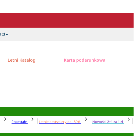
 zł »
Letni Katalog
Karta podarunkowa
N
Pozostałe
Letnie bestsellery do -50%
Nowości 2+1 za 1 zł