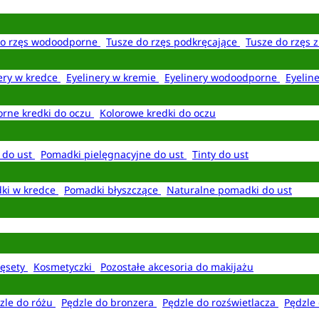
do rzęs wodoodporne
Tusze do rzęs podkręcające
Tusze do rzęs 
ery w kredce
Eyelinery w kremie
Eyelinery wodoodporne
Eyelin
rne kredki do oczu
Kolorowe kredki do oczu
 do ust
Pomadki pielęgnacyjne do ust
Tinty do ust
ki w kredce
Pomadki błyszczące
Naturalne pomadki do ust
ęsety
Kosmetyczki
Pozostałe akcesoria do makijażu
zle do różu
Pędzle do bronzera
Pędzle do rozświetlacza
Pędzle