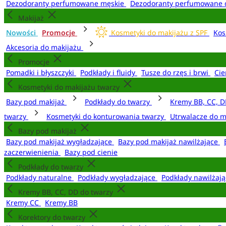
Dezodoranty perfumowane męskie
Dezodoranty perfumowane 
Makijaż
Nowości
Promocje
Kosmetyki do makijażu z SPF
Kos
Akcesoria do makijażu
Promocje
Pomadki i błyszczyki
Podkłady i fluidy
Tusze do rzęs i brwi
Cie
Kosmetyki do makijażu twarzy
Bazy pod makijaż
Podkłady do twarzy
Kremy BB, CC, D
twarzy
Kosmetyki do konturowania twarzy
Utrwalacze do m
Bazy pod makijaż
Bazy pod makijaż wygładzające
Bazy pod makijaż nawilżające
zaczerwienienia
Bazy pod cienie
Podkłady do twarzy
Podkłady naturalne
Podkłady wygładzające
Podkłady nawilżaj
Kremy BB, CC, DD do twarzy
Kremy CC
Kremy BB
Korektory do twarzy