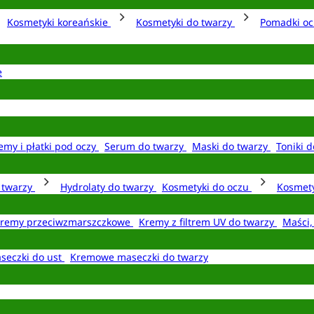
Kosmetyki koreańskie
Kosmetyki do twarzy
Pomadki o
e
emy i płatki pod oczy
Serum do twarzy
Maski do twarzy
Toniki d
o twarzy
Hydrolaty do twarzy
Kosmetyki do oczu
Kosmety
remy przeciwzmarszczkowe
Kremy z filtrem UV do twarzy
Maści,
seczki do ust
Kremowe maseczki do twarzy