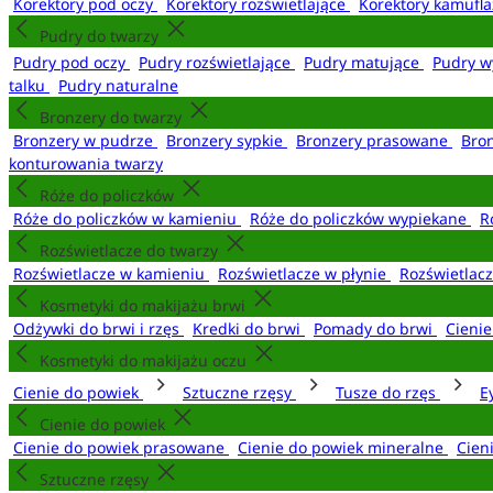
Korektory pod oczy
Korektory rozświetlające
Korektory kamufl
Pudry do twarzy
Pudry pod oczy
Pudry rozświetlające
Pudry matujące
Pudry w
talku
Pudry naturalne
Bronzery do twarzy
Bronzery w pudrze
Bronzery sypkie
Bronzery prasowane
Bro
konturowania twarzy
Róże do policzków
Róże do policzków w kamieniu
Róże do policzków wypiekane
R
Rozświetlacze do twarzy
Rozświetlacze w kamieniu
Rozświetlacze w płynie
Rozświetlacz
Kosmetyki do makijażu brwi
Odżywki do brwi i rzęs
Kredki do brwi
Pomady do brwi
Cieni
Kosmetyki do makijażu oczu
Cienie do powiek
Sztuczne rzęsy
Tusze do rzęs
E
Cienie do powiek
Cienie do powiek prasowane
Cienie do powiek mineralne
Cien
Sztuczne rzęsy