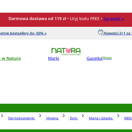
Darmowa dostawa od 119 zł
• Użyj kodu FREE •
Sprawdź »
etnie bestsellery do -50% »
Nowości 2+1 za 1
o w Natura
Marki
Gazetka
Nowa
Dermokosmetyki
Higiena
Dom
Mama i dziecko
ME