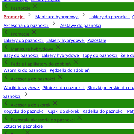
Paznokcie
Promocje
Manicure hybrydowy
Lakiery do paznokci
Akcesoria do paznokci
Zestawy do paznokci
Promocje
Lakiery do paznokci
Lakiery hybrydowe
Pozostałe
Manicure hybrydowy
Bazy do paznokci
Lakiery hybrydowe
Topy do paznokci
Żele d
Pędzle i aplikatory do zdobień
Wzorniki do paznokci
Pędzelki do zdobień
Akcesoria do paznokci
Waciki bezpyłowe
Pilniczki do paznokci
Bloczki polerskie do p
paznokci
Akcesoria do skórek
Kopytka do paznokci
Cążki do skórek
Radełka do paznokci
Pat
Pozostałe akcesoria do paznokci
Sztuczne paznokcie